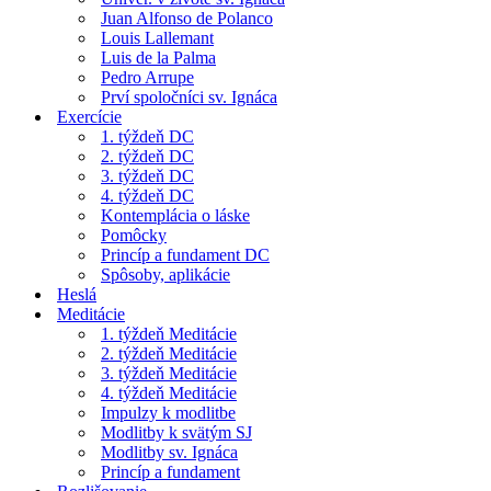
Juan Alfonso de Polanco
Louis Lallemant
Luis de la Palma
Pedro Arrupe
Prví spoločníci sv. Ignáca
Exercície
1. týždeň DC
2. týždeň DC
3. týždeň DC
4. týždeň DC
Kontemplácia o láske
Pomôcky
Princíp a fundament DC
Spôsoby, aplikácie
Heslá
Meditácie
1. týždeň Meditácie
2. týždeň Meditácie
3. týždeň Meditácie
4. týždeň Meditácie
Impulzy k modlitbe
Modlitby k svätým SJ
Modlitby sv. Ignáca
Princíp a fundament