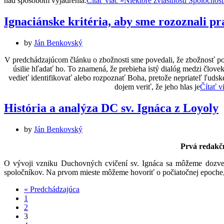
nad spôsobom vyjadrenia:
Čítať viac »
Niektoré zvláštnosti Spoločnosti
Ignaciánske kritéria, aby sme rozoznali p
by
Ján Benkovský
V predchádzajúcom článku o zbožnosti sme povedali, že zbožnosť podľ
úsilie hľadať ho. To znamená, že prebieha istý dialóg medzi člove
vedieť identifikovať alebo rozpoznať Boha, pretože nepriateľ ľudske
dojem veriť, že jeho hlas je
Čítať v
História a analýza DC sv. Ignáca z Loyoly
by
Ján Benkovský
Prvá redakčn
O vývoji vzniku Duchovných cvičení sv. Ignáca sa môžeme dozved
spoločníkov. Na prvom mieste môžeme hovoriť o počiatočnej epoche,
« Predchádzajúca
1
2
3