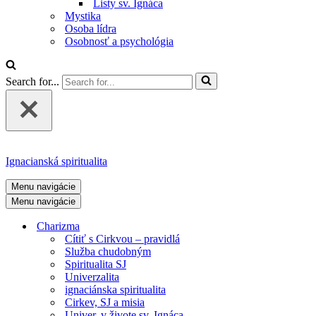
Listy sv. Ignáca
Mystika
Osoba lídra
Osobnosť a psychológia
Search for...
Ignacianská spiritualita
Menu navigácie
Menu navigácie
Charizma
Cítiť s Cirkvou – pravidlá
Služba chudobným
Spiritualita SJ
Univerzalita
ignaciánska spiritualita
Cirkev, SJ a misia
Univer. v živote sv. Ignáca