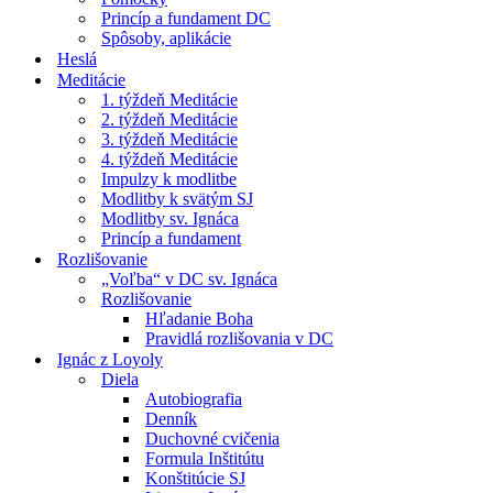
Princíp a fundament DC
Spôsoby, aplikácie
Heslá
Meditácie
1. týždeň Meditácie
2. týždeň Meditácie
3. týždeň Meditácie
4. týždeň Meditácie
Impulzy k modlitbe
Modlitby k svätým SJ
Modlitby sv. Ignáca
Princíp a fundament
Rozlišovanie
„Voľba“ v DC sv. Ignáca
Rozlišovanie
Hľadanie Boha
Pravidlá rozlišovania v DC
Ignác z Loyoly
Diela
Autobiografia
Denník
Duchovné cvičenia
Formula Inštitútu
Konštitúcie SJ