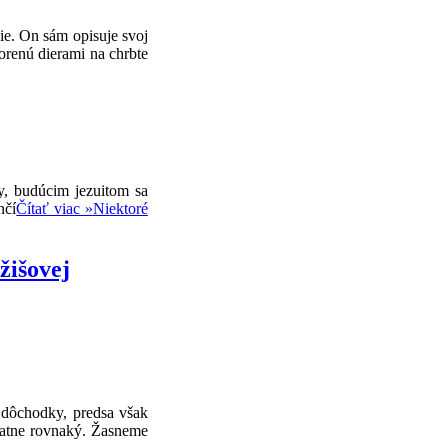
ie. On sám opisuje svoj
vorenú dierami na chrbte
y, budúcim jezuitom sa
nčí
Čítať viac »
Niektoré
žišovej
o dôchodky, predsa však
statne rovnaký. Žasneme