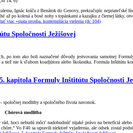
(Jn 14, 6)
uzalema, Ignác kráča z Benátok do Genovy, prekračujúc nepriateľské lín
dlhé až po kolená a bosé nohy s topánkami a kazajku z čiernej látky, ot
tať viac »
piata prosba. kontemplácia vtelenia (dc 104)
tu Spoločnosti Ježišovej
ich, po tom ako boli naznačené dôvody jestvovania samotnej Formul
 a tiež nie k sľubom koadjútora alebo školastika. Formula Inštitútu ko
 5. kapitola Formuly Inštitútu Spoločnosti Je
– spoločnej modlitby a spoločného života navonok.
Chórová modlitba
tný rád, hoci nebudú môcť nadobudnúť nijaké právo na benefíciá aleb
v chóre.“ Vo F40 sa upravili niektoré vyjadrenia, ale odsek zostal pod