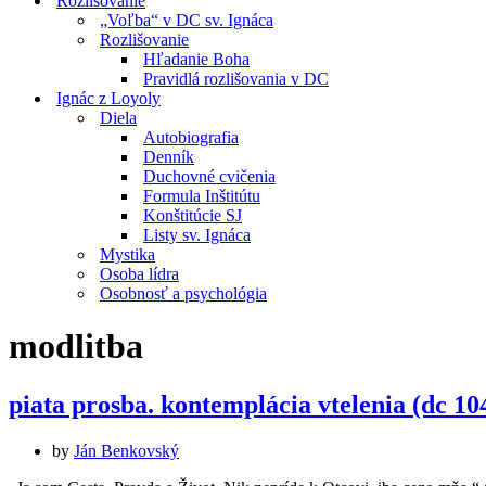
Rozlišovanie
„Voľba“ v DC sv. Ignáca
Rozlišovanie
Hľadanie Boha
Pravidlá rozlišovania v DC
Ignác z Loyoly
Diela
Autobiografia
Denník
Duchovné cvičenia
Formula Inštitútu
Konštitúcie SJ
Listy sv. Ignáca
Mystika
Osoba lídra
Osobnosť a psychológia
modlitba
piata prosba. kontemplácia vtelenia (dc 10
by
Ján Benkovský