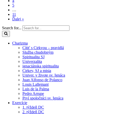
4
5
…
11
Ďalej »
Search for...
Charizma
Cítiť s Cirkvou – pravidlá
Služba chudobným
Spiritualita SJ
Univerzalita
ignaciánska spiritualita
Cirkev, SJ a misia
Univer. v živote sv. Ignáca
Juan Alfonso de Polanco
Louis Lallemant
Luis de la Palma
Pedro Arrupe
Prví spoločníci sv. Ignáca
Exercície
1. týždeň DC
2. týždeň DC