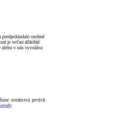
sa predpokladalo osobné
sti je veľmi dôležité
e alebo v nás vyvoláva
ôzne svedectvá prvých
Loyoly