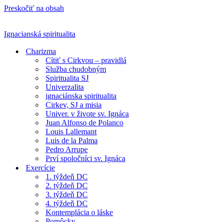
Preskočiť na obsah
Ignacianská spiritualita
Charizma
Cítiť s Cirkvou – pravidlá
Služba chudobným
Spiritualita SJ
Univerzalita
ignaciánska spiritualita
Cirkev, SJ a misia
Univer. v živote sv. Ignáca
Juan Alfonso de Polanco
Louis Lallemant
Luis de la Palma
Pedro Arrupe
Prví spoločníci sv. Ignáca
Exercície
1. týždeň DC
2. týždeň DC
3. týždeň DC
4. týždeň DC
Kontemplácia o láske
Pomôcky