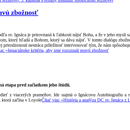
 Ježišovej. 5. kapitola Formuly Inštitútu Spoločnosti Ježišovej
ravú zbožnosť
a sv. Ignáca je prirovnaná k ľahkosti nájsť Boha, a že v jeho mysli 
kom, ktorý hľadá a Bohom, ktorý sa dáva nájsť. V tomto dialógu zbožno
j prirodzenosti nestráca príležitosť intervenovať tým, že nám spôsobuj
iac »
Ignaciánske kritéria, aby sme rozoznali pravú zbožnosť
á etapa pred začiatkom jeho štúdií.
ieť z viacerých prameňov. Ide najmä o Ignácovu Autobiografiu a r
 ktorá začína v Loyole
Čítať viac »
História a analýza DC sv. Ignáca z 