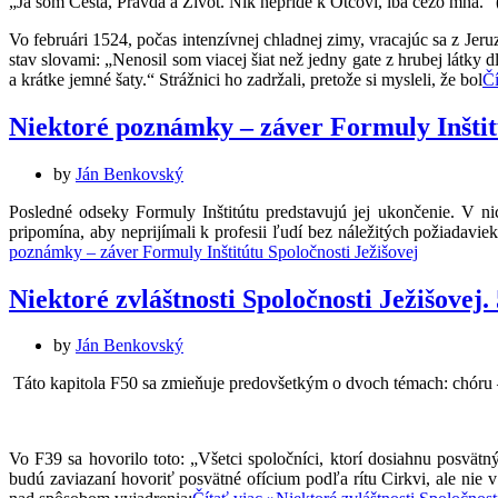
„Ja som Cesta, Pravda a Život. Nik nepríde k Otcovi, iba cezo mňa.“ 
Vo februári 1524, počas intenzívnej chladnej zimy, vracajúc sa z Jer
stav slovami: „Nenosil som viacej šiat než jedny gate z hrubej látky 
a krátke jemné šaty.“ Strážnici ho zadržali, pretože si mysleli, že bol
Čí
Niektoré poznámky – záver Formuly Inštitú
by
Ján Benkovský
Posledné odseky Formuly Inštitútu predstavujú jej ukončenie. V n
pripomína, aby neprijímali k profesii ľudí bez náležitých požiadaviek
poznámky – záver Formuly Inštitútu Spoločnosti Ježišovej
Niektoré zvláštnosti Spoločnosti Ježišovej.
by
Ján Benkovský
Táto kapitola F50 sa zmieňuje predovšetkým o dvoch témach: chóru 
Vo F39 sa hovorilo toto: „Všetci spoločníci, ktorí dosiahnu posvä
budú zaviazaní hovoriť posvätné ofícium podľa rítu Cirkvi, ale nie 