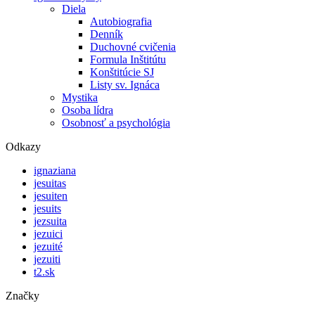
Diela
Autobiografia
Denník
Duchovné cvičenia
Formula Inštitútu
Konštitúcie SJ
Listy sv. Ignáca
Mystika
Osoba lídra
Osobnosť a psychológia
Odkazy
ignaziana
jesuitas
jesuiten
jesuits
jezsuita
jezuici
jezuité
jezuiti
t2.sk
Značky