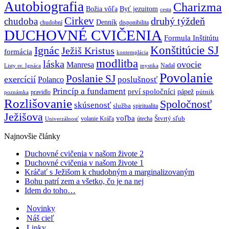
Autobiografia
Charizma
Božia vôľa
Byť jezuitom
cesta
Cirkev
druhý týždeň
chudoba
Denník
chudobní
disponibilita
DUCHOVNÉ CVIČENIA
Formula Inštitútu
Ignác
Konštitúcie SJ
Ježiš Kristus
formácia
kontemplácia
modlitba
láska
ovocie
Manresa
Nadal
mystika
Listy sv. Ignáca
Povolanie
Poslanie SJ
exercícií
poslušnosť
Polanco
Princíp a fundament
prví spoločníci
pápež
pútnik
pravidlo
poznámka
Rozlišovanie
Spoločnosť
skúsenosť
služba
spiritualita
Ježišova
voľba
Štvrtý sľub
volanie Kráľa
útecha
Univerzálnosť
Najnovšie články
Duchovné cvičenia v našom živote 2
Duchovné cvičenia v našom živote 1
Kráčať s Ježišom k chudobným a marginalizovaným
Bohu patrí zem a všetko, čo je na nej
Idem do toho…
Novinky
Náš cieľ
Linky