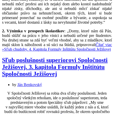
nebudú môcť profesi ani ich nejaký dom alebo kostol nadobudnúť
nijaké zisky, dôchodky, ale ani si nebudú môcť získať nijaké
občianske právo na nehnuteľnosti, okrem tých, ktoré si bude
primerané ponechať na osobné použitie a bývanie, a uspokoja sa
s vecami, ktoré dostanú z lásky na nevyhnutné životné potreby.“
2. Výnimka v prospech školastikov
: „Domy, ktoré nám dá Pán,
budú slúžiť na prácu v jeho vinici a nebudú určené pre študentov.
Na druhej strane sa zdá byť veľmi vhodné, aby sa z mladíkov, ktorí
majú sklon k nábožnosti a sú súci na štúdiá, pripravovali
Čítať viac
»
Sľub chudoby. 4. Kapitola Formuly Inštitútu Spoločnosti Ježišovej
Sľub poslušnosti superiorovi Spoločnosti
Ježišovej. 3. kapitola Formuly Inštitútu
Spoločnosti Ježišovej
by
Ján Benkovský
V Spoločnosti Ježišovej sa robia dva sľuby poslušnosti. Jeden
spoločný všetkým reholiam, ide o poslušnosť superiorom, teda
predstaveným a potom špeciálny sľub pápežovi: „My sme
v najvyššej miere vhodne usúdili, že každý jeden z nás a tí, ktorí
budú do budúcnosti robiť rovnakú profesiu, že okrem spoločného