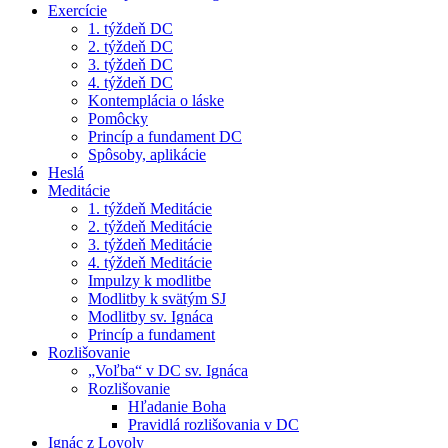
Exercície
1. týždeň DC
2. týždeň DC
3. týždeň DC
4. týždeň DC
Kontemplácia o láske
Pomôcky
Princíp a fundament DC
Spôsoby, aplikácie
Heslá
Meditácie
1. týždeň Meditácie
2. týždeň Meditácie
3. týždeň Meditácie
4. týždeň Meditácie
Impulzy k modlitbe
Modlitby k svätým SJ
Modlitby sv. Ignáca
Princíp a fundament
Rozlišovanie
„Voľba“ v DC sv. Ignáca
Rozlišovanie
Hľadanie Boha
Pravidlá rozlišovania v DC
Ignác z Loyoly