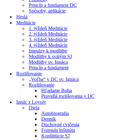
Princíp a fundament DC
Spôsoby, aplikácie
Heslá
Meditácie
1. týždeň Meditácie
2. týždeň Meditácie
3. týždeň Meditácie
4. týždeň Meditácie
Impulzy k modlitbe
Modlitby k svätým SJ
Modlitby sv. Ignáca
Princíp a fundament
Rozlišovanie
„Voľba“ v DC sv. Ignáca
Rozlišovanie
Hľadanie Boha
Pravidlá rozlišovania v DC
Ignác z Loyoly
Diela
Autobiografia
Denník
Duchovné cvičenia
Formula Inštitútu
Konštitúcie SJ