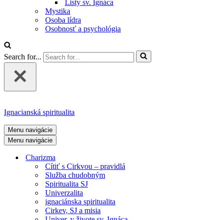
Listy sv. Ignáca
Mystika
Osoba lídra
Osobnosť a psychológia
Search for...
Ignacianská spiritualita
Menu navigácie
Menu navigácie
Charizma
Cítiť s Cirkvou – pravidlá
Služba chudobným
Spiritualita SJ
Univerzalita
ignaciánska spiritualita
Cirkev, SJ a misia
Univer. v živote sv. Ignáca