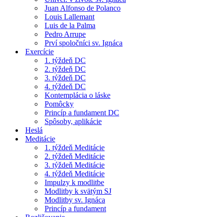
Juan Alfonso de Polanco
Louis Lallemant
Luis de la Palma
Pedro Arrupe
Prví spoločníci sv. Ignáca
Exercície
1. týždeň DC
2. týždeň DC
3. týždeň DC
4. týždeň DC
Kontemplácia o láske
Pomôcky
Princíp a fundament DC
Spôsoby, aplikácie
Heslá
Meditácie
1. týždeň Meditácie
2. týždeň Meditácie
3. týždeň Meditácie
4. týždeň Meditácie
Impulzy k modlitbe
Modlitby k svätým SJ
Modlitby sv. Ignáca
Princíp a fundament