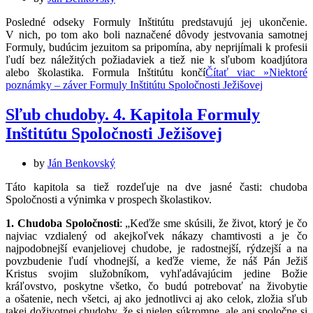
Posledné odseky Formuly Inštitútu predstavujú jej ukončenie.
V nich, po tom ako boli naznačené dôvody jestvovania samotnej
Formuly, budúcim jezuitom sa pripomína, aby neprijímali k profesii
ľudí bez náležitých požiadaviek a tiež nie k sľubom koadjútora
alebo školastika. Formula Inštitútu končí
Čítať viac »
Niektoré
poznámky – záver Formuly Inštitútu Spoločnosti Ježišovej
Sľub chudoby. 4. Kapitola Formuly
Inštitútu Spoločnosti Ježišovej
by
Ján Benkovský
Táto kapitola sa tiež rozdeľuje na dve jasné časti: chudoba
Spoločnosti a výnimka v prospech školastikov.
1. Chudoba Spoločnosti
: „Keďže sme skúsili, že život, ktorý je čo
najviac vzdialený od akejkoľvek nákazy chamtivosti a je čo
najpodobnejší evanjeliovej chudobe, je radostnejší, rýdzejší a na
povzbudenie ľudí vhodnejší, a keďže vieme, že náš Pán Ježiš
Kristus svojim služobníkom, vyhľadávajúcim jedine Božie
kráľovstvo, poskytne všetko, čo budú potrebovať na živobytie
a ošatenie, nech všetci, aj ako jednotlivci aj ako celok, zložia sľub
takej doživotnej chudoby, že si nielen súkromne, ale ani spoločne si