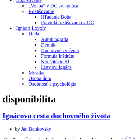
Rozlišovanie
„Voľba“ v DC sv. Ignáca
Rozlišovanie
Hľadanie Boha
Pravidlá rozlišovania v DC
Ignác z Loyoly
Diela
Autobiografia
Denník
Duchovné cvičenia
Formula Inštitútu
Konštitúcie SJ
Listy sv. Ignáca
Mystika
Osoba lídra
Osobnosť a psychológia
disponibilita
Ignácova cesta duchovného života
by
Ján Benkovský