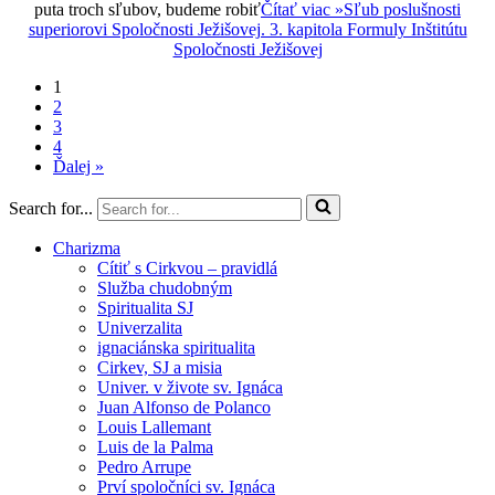
puta troch sľubov, budeme robiť
Čítať viac »
Sľub poslušnosti
superiorovi Spoločnosti Ježišovej. 3. kapitola Formuly Inštitútu
Spoločnosti Ježišovej
1
2
3
4
Ďalej »
Search for...
Charizma
Cítiť s Cirkvou – pravidlá
Služba chudobným
Spiritualita SJ
Univerzalita
ignaciánska spiritualita
Cirkev, SJ a misia
Univer. v živote sv. Ignáca
Juan Alfonso de Polanco
Louis Lallemant
Luis de la Palma
Pedro Arrupe
Prví spoločníci sv. Ignáca