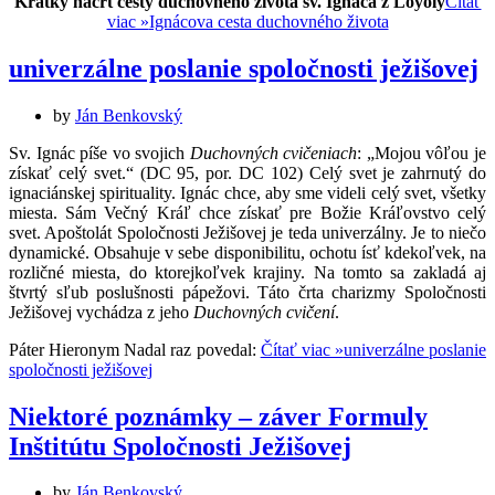
Krátky náčrt cesty duchovného života sv. Ignáca z Loyoly
Čítať
viac »
Ignácova cesta duchovného života
univerzálne poslanie spoločnosti ježišovej
by
Ján Benkovský
Sv. Ignác píše vo svojich
Duchovných cvičeniach
: „Mojou vôľou je
získať celý svet.“ (DC 95, por. DC 102) Celý svet je zahrnutý do
ignaciánskej spirituality. Ignác chce, aby sme videli celý svet, všetky
miesta. Sám Večný Kráľ chce získať pre Božie Kráľovstvo celý
svet. Apoštolát Spoločnosti Ježišovej je teda univerzálny. Je to niečo
dynamické. Obsahuje v sebe disponibilitu, ochotu ísť kdekoľvek, na
rozličné miesta, do ktorejkoľvek krajiny. Na tomto sa zakladá aj
štvrtý sľub poslušnosti pápežovi. Táto črta charizmy Spoločnosti
Ježišovej vychádza z jeho
Duchovných cvičení
.
Páter Hieronym Nadal raz povedal:
Čítať viac »
univerzálne poslanie
spoločnosti ježišovej
Niektoré poznámky – záver Formuly
Inštitútu Spoločnosti Ježišovej
by
Ján Benkovský