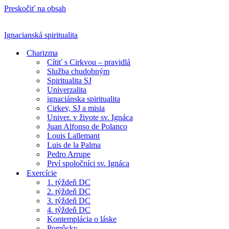
Preskočiť na obsah
Ignacianská spiritualita
Charizma
Cítiť s Cirkvou – pravidlá
Služba chudobným
Spiritualita SJ
Univerzalita
ignaciánska spiritualita
Cirkev, SJ a misia
Univer. v živote sv. Ignáca
Juan Alfonso de Polanco
Louis Lallemant
Luis de la Palma
Pedro Arrupe
Prví spoločníci sv. Ignáca
Exercície
1. týždeň DC
2. týždeň DC
3. týždeň DC
4. týždeň DC
Kontemplácia o láske
Pomôcky