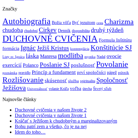
Značky
Autobiografia
Charizma
Božia vôľa
Byť jezuitom
cesta
Cirkev
druhý týždeň
chudoba
Denník
chudobní
disponibilita
DUCHOVNÉ CVIČENIA
Formula Inštitútu
Ignác
Konštitúcie SJ
Ježiš Kristus
formácia
kontemplácia
modlitba
láska
ovocie
Manresa
Nadal
mystika
Listy sv. Ignáca
Povolanie
Poslanie SJ
exercícií
poslušnosť
Polanco
Princíp a fundament
prví spoločníci
pápež
pútnik
pravidlo
poznámka
Rozlišovanie
Spoločnosť
skúsenosť
služba
spiritualita
Ježišova
voľba
Štvrtý sľub
volanie Kráľa
útecha
Univerzálnosť
Najnovšie články
Duchovné cvičenia v našom živote 2
Duchovné cvičenia v našom živote 1
Kráčať s Ježišom k chudobným a marginalizovaným
Bohu patrí zem a všetko, čo je na nej
Idem do toho…