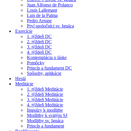
Juan Alfonso de Polanco
Louis Lallemant
Luis de la Palma
Pedro Arrupe
Prví spoločníci sv. Ignáca
Exercície
1. týždeň DC
2. týždeň DC
3. týždeň DC
4. týždeň DC
Kontemplácia o láske
Pomôcky
Princíp a fundament DC
Spôsoby, aplikácie
Heslá
Meditácie
1. týždeň Meditácie
2. týždeň Meditácie
3. týždeň Meditácie
4. týždeň Meditácie
Impulzy k modlitbe
Modlitby k svätým SJ
Modlitby sv. Ignáca
Princíp a fundament