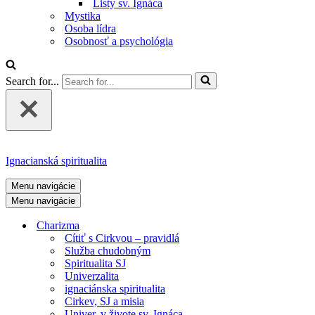
Listy sv. Ignáca
Mystika
Osoba lídra
Osobnosť a psychológia
Search for...
Ignacianská spiritualita
Menu navigácie
Menu navigácie
Charizma
Cítiť s Cirkvou – pravidlá
Služba chudobným
Spiritualita SJ
Univerzalita
ignaciánska spiritualita
Cirkev, SJ a misia
Univer. v živote sv. Ignáca