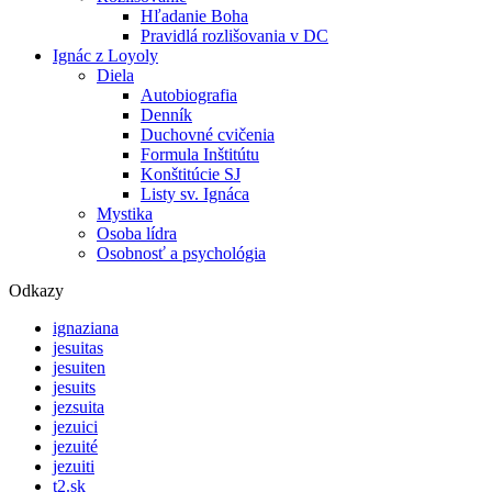
Hľadanie Boha
Pravidlá rozlišovania v DC
Ignác z Loyoly
Diela
Autobiografia
Denník
Duchovné cvičenia
Formula Inštitútu
Konštitúcie SJ
Listy sv. Ignáca
Mystika
Osoba lídra
Osobnosť a psychológia
Odkazy
ignaziana
jesuitas
jesuiten
jesuits
jezsuita
jezuici
jezuité
jezuiti
t2.sk