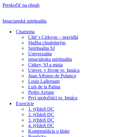
Preskočiť na obsah
Ignacianská spiritualita
Charizma
Cítiť s Cirkvou – pravidlá
Služba chudobným
Spiritualita SJ
Univerzalita
ignaciánska spiritualita
Cirkev, SJ a misia
Univer. v živote sv. Ignáca
Juan Alfonso de Polanco
Louis Lallemant
Luis de la Palma
Pedro Arrupe
Prví spoločníci sv. Ignáca
Exercície
1. týždeň DC
2. týždeň DC
3. týždeň DC
4. týždeň DC
Kontemplácia o láske
Pomôcky