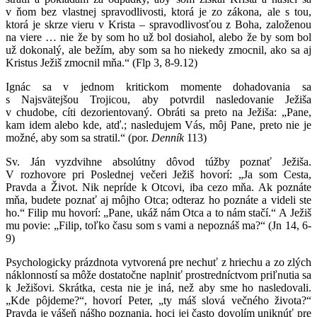
v ňom bez vlastnej spravodlivosti, ktorá je zo zákona, ale s tou,
ktorá je skrze vieru v Krista – spravodlivosťou z Boha, založenou
na viere … nie že by som ho už bol dosiahol, alebo že by som bol
už dokonalý, ale bežím, aby som sa ho niekedy zmocnil, ako sa aj
Kristus Ježiš zmocnil mňa.“ (Flp 3, 8-9.12)
Ignác sa v jednom kritickom momente dohadovania sa
s Najsvätejšou Trojicou, aby potvrdil nasledovanie Ježiša
v chudobe, cíti dezorientovaný. Obráti sa preto na Ježiša: „Pane,
kam idem alebo kde, atď.; nasledujem Vás, môj Pane, preto nie je
možné, aby som sa stratil.“ (por.
Denník
113)
Sv. Ján vyzdvihne absolútny dôvod túžby poznať Ježiša.
V rozhovore pri Poslednej večeri Ježiš hovorí: „Ja som Cesta,
Pravda a Život. Nik nepríde k Otcovi, iba cezo mňa. Ak poznáte
mňa, budete poznať aj môjho Otca; odteraz ho poznáte a videli ste
ho.“ Filip mu hovorí: „Pane, ukáž nám Otca a to nám stačí.“ A Ježiš
mu povie: „Filip, toľko času som s vami a nepoznáš ma?“ (Jn 14, 6-
9)
Psychologicky prázdnota vytvorená pre nechuť z hriechu a zo zlých
náklonností sa môže dostatočne naplniť prostredníctvom priľnutia sa
k Ježišovi. Skrátka, cesta nie je iná, než aby sme ho nasledovali.
„Kde pôjdeme?“, hovorí Peter, „ty máš slová večného života?“
Pravda je vášeň nášho poznania, hoci jej často dovolím uniknúť pre