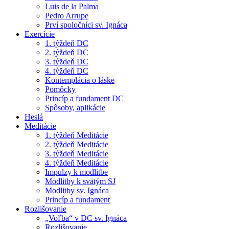
Luis de la Palma
Pedro Arrupe
Prví spoločníci sv. Ignáca
Exercície
1. týždeň DC
2. týždeň DC
3. týždeň DC
4. týždeň DC
Kontemplácia o láske
Pomôcky
Princíp a fundament DC
Spôsoby, aplikácie
Heslá
Meditácie
1. týždeň Meditácie
2. týždeň Meditácie
3. týždeň Meditácie
4. týždeň Meditácie
Impulzy k modlitbe
Modlitby k svätým SJ
Modlitby sv. Ignáca
Princíp a fundament
Rozlišovanie
„Voľba“ v DC sv. Ignáca
Rozlišovanie