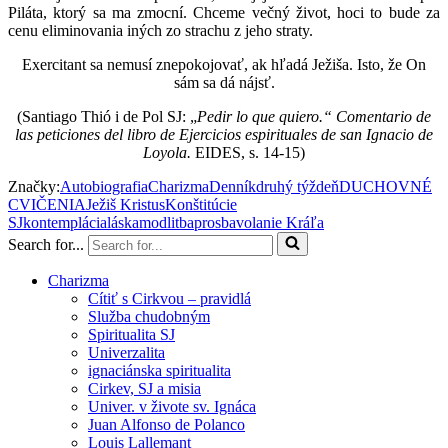
Piláta, ktorý sa ma zmocní. Chceme večný život, hoci to bude za
cenu eliminovania iných zo strachu z jeho straty.
Exercitant sa nemusí znepokojovať, ak hľadá Ježiša. Isto, že On
sám sa dá nájsť.
(Santiago Thió i de Pol SJ: „
Pedir lo que quiero.“ Comentario de
las peticiones del libro de Ejercicios espirituales de san Ignacio de
Loyola.
EIDES, s. 14-15)
Značky:
Autobiografia
Charizma
Denník
druhý týždeň
DUCHOVNÉ
CVIČENIA
Ježiš Kristus
Konštitúcie
SJ
kontemplácia
láska
modlitba
prosba
volanie Kráľa
Search for...
Charizma
Cítiť s Cirkvou – pravidlá
Služba chudobným
Spiritualita SJ
Univerzalita
ignaciánska spiritualita
Cirkev, SJ a misia
Univer. v živote sv. Ignáca
Juan Alfonso de Polanco
Louis Lallemant