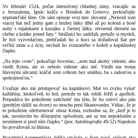
Vo februári 1524, počas intenzívnej chladnej zimy, vracajúc sa
z Jeruzalema, Ignác kráča z Benátok do Genovy, prekračujúc
nepriateľské línie. On sám opisuje svoj stav slovami: „Nenosil som
viacej šiat než jedny gate z hrubej látky dlhé až po kolená a bosé
nohy s topánkami a kazajku z čiernej látky, otvorenú dierami na
chrbte a krátke jemné šaty.“ Strážnici ho zadržali, pretože si mysleli,
že bol
vyzvedačom, prehľadali ho a hoci sa dožadoval šiat pre
veľkú zimu a z úcty, nechali ho zviazaného v košeli a kapitánskej
čiapke.
„Na tejto ceste“, pokračuje hovoriac, „som mal akoby videnie, ako
viedli Krista, ale to nebolo videnie ako iné. Viedli ma troma
hlavnými ulicami; kráčal som celkom bez smútku, ba s radosťou a
spokojnosťou.“
Uvažuje ako má pristupovať ku kapitánovi. Mal vo zvyku vykať
každému, ktokoľvek to bol, pretože to tak robili Ježiš a apoštoli.
Prepadáva ho pokušenie zalichotiť mu tým, že ho osloví ako pán
(predtým slúžil na dvore) zo strachu pred šikanovaním. Vidiac, že je
to pokušenie zdeformovať obraz Krista, rozhodne sa, že „keď je to
tak, neoslovím ho dôstojným spôsobom, ani sa mu nepokloním a
nesnímem si pred ním čiapku.“ (por.
Autobiografia
49-52) Napokon
ho považovali za blázna.
Pravidelná kontemplácia Ježiša utvárala v ňom nový spôsob ako