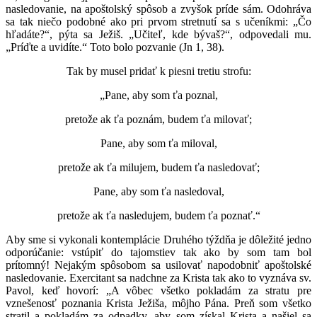
nasledovanie, na apoštolský spôsob a zvyšok príde sám. Odohráva
sa tak niečo podobné ako pri prvom stretnutí sa s učeníkmi: „Čo
hľadáte?“, pýta sa Ježiš. „Učiteľ, kde bývaš?“, odpovedali mu.
„Príďte a uvidíte.“ Toto bolo pozvanie (Jn 1, 38).
Tak by musel pridať k piesni tretiu strofu:
„Pane, aby som ťa poznal,
pretože ak ťa poznám, budem ťa milovať;
Pane, aby som ťa miloval,
pretože ak ťa milujem, budem ťa nasledovať;
Pane, aby som ťa nasledoval,
pretože ak ťa nasledujem, budem ťa poznať.“
Aby sme si vykonali kontemplácie Druhého týždňa je dôležité jedno
odporúčanie: vstúpiť do tajomstiev tak ako by som tam bol
prítomný! Nejakým spôsobom sa usilovať napodobniť apoštolské
nasledovanie. Exercitant sa nadchne za Krista tak ako to vyznáva sv.
Pavol, keď hovorí: „A vôbec všetko pokladám za stratu pre
vznešenosť poznania Krista Ježiša, môjho Pána. Preň som všetko
stratil a pokladám za odpadky, aby som získal Krista a našiel sa