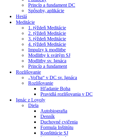
Princíp a fundament DC
Spôsoby, aplikácie
Heslá
Meditácie
1. týždeň Meditácie
2. týždeň Meditácie
3. týždeň Meditácie
4. týždeň Meditácie
Impulzy k modlitbe
Modlitby k svätým SJ
Modlitby sv. Ignáca
Princíp a fundament
Rozlišovanie
„Voľba“ v DC sv. Ignáca
Rozlišovanie
Hľadanie Boha
Pravidlá rozlišovania v DC
Ignác z Loyoly
Diela
Autobiografia
Denník
Duchovné cvičenia
Formula Inštitútu
Konštitúcie SJ