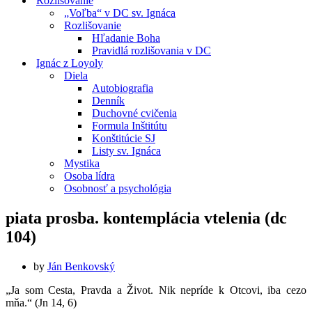
Rozlišovanie
„Voľba“ v DC sv. Ignáca
Rozlišovanie
Hľadanie Boha
Pravidlá rozlišovania v DC
Ignác z Loyoly
Diela
Autobiografia
Denník
Duchovné cvičenia
Formula Inštitútu
Konštitúcie SJ
Listy sv. Ignáca
Mystika
Osoba lídra
Osobnosť a psychológia
piata prosba. kontemplácia vtelenia (dc
104)
by
Ján Benkovský
„Ja som Cesta, Pravda a Život. Nik nepríde k Otcovi, iba cezo
mňa.“ (Jn 14, 6)