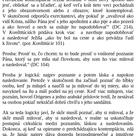
jesť, obliekať sa a hľadieť, aj keď veľa krát tieto veci pochádzali
z jeho obrazotvornosti alebo z obrazov, ktoré kontemploval.
V skutočnosti odporúča exercitantovi, aby pokiaľ je „uvažoval ako
vidí Krista, nášho Pána jesť s jeho apoštolmi a ako pije a ako pozerá
a ako hovorí a nech sa usiluje ho napodobňovať“ (DC 214).
V
Konštitúciách
pridáva krok viac a navrhuje napodobňovať
a nasledovať Ježiša „ako by bol na ceste a ako privádza ľudí
k životu“. (por.
Konštitúcie
101)
Prosba: Prosiť to, čo chcem: tu to bude prosiť o vnútorné poznanie
Pána, ktorý sa pre mňa stal človekom, aby som ho viac miloval
a nasledoval.“ (DC 104)
Prosba je logická: najprv poznanie a potom láska a napokon
nasledovanie. Pretože v skutočnosti iba začínaš poznať do hĺbky
osobu, keď ju miluješ a naučíš sa ju milovať do tej miery, ako si
navykneš na ňu a máš podiel na jej ceste. Keď viac milujem, viac
poznám, hovorí Origenes a jedno arabské príslovie tvrdí, že nestávaš
sa osobou pokiaľ nekráčaš dobrú chvíľu s jeho sandálmi.
Ak sa teda logicky javí, že skôr musíš poznať, aby si miloval, a že
skôr musíš milovať, aby si nasledoval, v realite sa uskutočňuje
postupná cirkulácia medzi poznaním, láskou a nasledovaním.
Dokonca, aj keď sa opierame o predchádzajúcu kontempláciu, zdá
sa, že Ignác najprv dáva dopredu bezpodmienečné a intuitívne