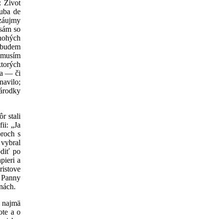
: Život
kuba de
 záujmy
 sám so
mnohých
o budem
o musím
ktorých
la — či
navilo;
zárodky
r stali
ii: „Ja
oroch s
 vybral
odiť po
pieri a
ristove
á Panny
anách.
a najmä
ote a o