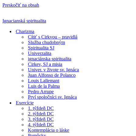
Preskočiť na obsah
Ignacianská spiritualita
Charizma
Cítiť s Cirkvou – pravidlá
Služba chudobným
Spiritualita SJ
Univerzalita
ignaciánska spiritualita
Cirkev, SJ a misia
Univer. v živote sv. Ignáca
Juan Alfonso de Polanco
Louis Lallemant
Luis de la Palma
Pedro Arrupe
Prví spoločníci sv. Ignáca
Exercície
1. týždeň DC
2. týždeň DC
3. týždeň DC
4. týždeň DC
Kontemplácia o láske
Pomôcky