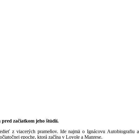
 pred začiatkom jeho štúdií.
dieť z viacerých prameňov. Ide najmä o Ignácovu Autobiografiu a
čiatočnej epoche, ktorá začína v Loyole
a Manrese.