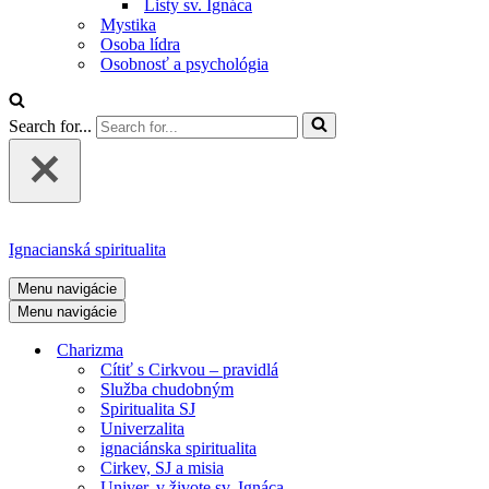
Listy sv. Ignáca
Mystika
Osoba lídra
Osobnosť a psychológia
Search for...
Ignacianská spiritualita
Menu navigácie
Menu navigácie
Charizma
Cítiť s Cirkvou – pravidlá
Služba chudobným
Spiritualita SJ
Univerzalita
ignaciánska spiritualita
Cirkev, SJ a misia
Univer. v živote sv. Ignáca