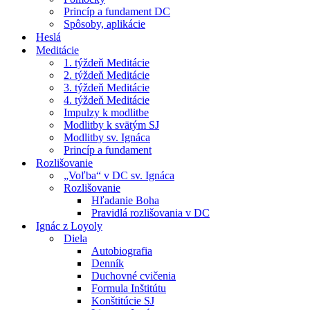
Princíp a fundament DC
Spôsoby, aplikácie
Heslá
Meditácie
1. týždeň Meditácie
2. týždeň Meditácie
3. týždeň Meditácie
4. týždeň Meditácie
Impulzy k modlitbe
Modlitby k svätým SJ
Modlitby sv. Ignáca
Princíp a fundament
Rozlišovanie
„Voľba“ v DC sv. Ignáca
Rozlišovanie
Hľadanie Boha
Pravidlá rozlišovania v DC
Ignác z Loyoly
Diela
Autobiografia
Denník
Duchovné cvičenia
Formula Inštitútu
Konštitúcie SJ