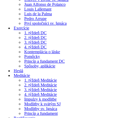
Juan Alfonso de Polanco
Louis Lallemant
Luis de la Palma
Pedro Arrupe
Prví spoločníci sv. Ignáca
Exercície
1. týždeň DC
2. týždeň DC
3. týždeň DC
4. týždeň DC
Kontemplácia o láske
Pomôcky
Princíp a fundament DC
Spôsoby, aplikácie
Heslá
Meditácie
1. týždeň Meditácie
2. týždeň Meditácie
3. týždeň Meditácie
4. týždeň Meditácie
Impulzy k modlitbe
Modlitby k svätým SJ
Modlitby sv. Ignáca
Princíp a fundament