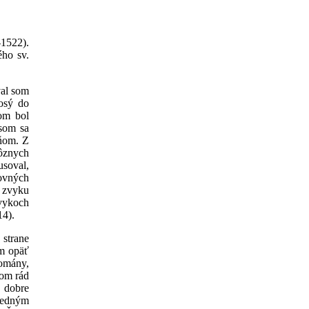
-1522).
ho sv.
val som
osý do
som bol
 som sa
 ňom. Z
rôznych
usoval,
hovných
 zvyku
zvykoch
14).
 strane
ám opäť
romány,
som rád
a dobre
Jedným