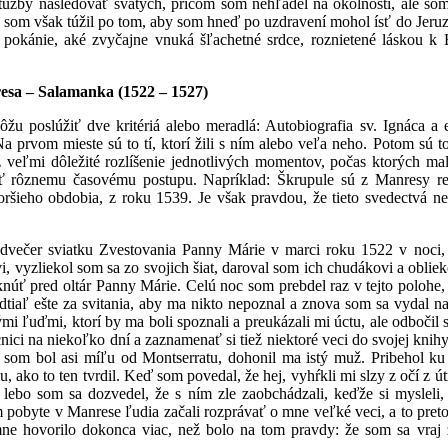
túžby nasledovať svätých, pričom som nehľadel na okolnosti, ale som
ac som však túžil po tom, aby som hneď po uzdravení mohol ísť do Jeru
okánie, aké zvyčajne vnuká šľachetné srdce, roznietené láskou k 
sa – Salamanka (1522 – 1527)
u poslúžiť dve kritériá alebo meradlá: Autobiografia sv. Ignáca a 
a prvom mieste sú to tí, ktorí žili s ním alebo veľa neho. Potom sú t
ž veľmi dôležité rozlíšenie jednotlivých momentov, počas ktorých ma
ť rôznemu časovému postupu. Napríklad: Škrupule sú z Manresy re
oršieho obdobia, z roku 1539. Je však pravdou, že tieto svedectvá n
edvečer sviatku Zvestovania Panny Márie v marci roku 1522 v noci,
i, vyzliekol som sa zo svojich šiat, daroval som ich chudákovi a oblie
knúť pred oltár Panny Márie. Celú noc som prebdel raz v tejto polohe
dtiaľ ešte za svitania, aby ma nikto nepoznal a znova som sa vydal na
i ľuďmi, ktorí by ma boli spoznali a preukázali mi úctu, ale odbočil
ici na niekoľko dní a zaznamenať si tiež niektoré veci do svojej knihy
eď som bol asi míľu od Montserratu, dohonil ma istý muž. Pribehol k
ako to ten tvrdil. Keď som povedal, že hej, vyhŕkli mi slzy z očí z út
 lebo som sa dozvedel, že s ním zle zaobchádzali, keďže si mysleli,
 pobyte v Manrese ľudia začali rozprávať o mne veľké veci, a to preto
mne hovorilo dokonca viac, než bolo na tom pravdy: že som sa vraj 