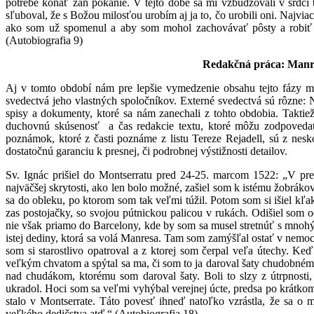
potrebe konať zaň pokánie. V tejto dobe sa mi vzbudzovali v srdci 
sľuboval, že s Božou milosťou urobím aj ja to, čo urobili oni. Najvi
ako som už spomenul a aby som mohol zachovávať pôsty a robiť p
(Autobiografia 9)
Redakčná práca: Manre
Aj v tomto období nám pre lepšie vymedzenie obsahu tejto fázy môž
svedectvá jeho vlastných spoločníkov. Externé svedectvá sú rôzne: N
spisy a dokumenty, ktoré sa nám zanechali z tohto obdobia. Taktie
duchovnú skúsenosť a čas redakcie textu, ktoré môžu zodpoveda
poznámok, ktoré z časti poznáme z listu Tereze Rejadell, sú z nesk
dostatočnú garanciu k presnej, či podrobnej výstižnosti detailov.
Sv. Ignác prišiel do Montserratu pred 24-25. marcom 1522: „V pr
najväčšej skrytosti, ako len bolo možné, zašiel som k istému žobrákov
sa do obleku, po ktorom som tak veľmi túžil. Potom som si išiel kľa
zas postojačky, so svojou pútnickou palicou v rukách. Odišiel som o
nie však priamo do Barcelony, kde by som sa musel stretnúť s mnohým
istej dediny, ktorá sa volá Manresa. Tam som zamýšľal ostať v nemocn
som si starostlivo opatroval a z ktorej som čerpal veľa útechy. K
veľkým chvatom a spýtal sa ma, či som to ja daroval šaty chudobnému, 
nad chudákom, ktorému som daroval šaty. Boli to slzy z útrpnosti,
ukradol. Hoci som sa veľmi vyhýbal verejnej úcte, predsa po krátkom
stalo v Montserrate. Táto povesť ihneď natoľko vzrástla, že sa o 
veľkého dedičstva atď.“ (Autobiografia 18)