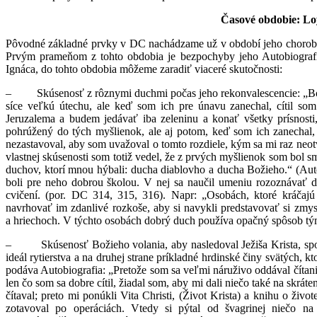
Časové obdobie: Lo
Pôvodné základné prvky v DC nachádzame už v období jeho choroby,
Prvým prameňom z tohto obdobia je bezpochyby jeho Autobiografi
Ignáca, do tohto obdobia môžeme zaradiť viaceré skutočnosti:
– Skúsenosť z rôznymi duchmi počas jeho rekonvalescencie: „Bol v
síce veľkú útechu, ale keď som ich pre únavu zanechal, cítil s
Jeruzalema a budem jedávať iba zeleninu a konať všetky prísnosti,
pohrúžený do tých myšlienok, ale aj potom, keď som ich zanechal,
nezastavoval,­ aby som uvažoval o tomto rozdiele, kým sa mi raz neot
vlastnej skúsenosti som totiž vedel, že z prvých myšlienok som bol 
duchov, ktorí mnou hýbali: ducha diablovho a ducha Božieho.“ (Autob
boli pre neho dobrou školou. V nej sa naučil umeniu rozoznávať d
cvičení. (por. DC 314, 315, 316). Napr: „Osobách, ktoré kráčaj
navrhovať im zdanlivé rozkoše, aby si navykli predstavovať si zmyse
a hriechoch. V týchto osobách dobrý duch používa opačný spôsob tý
– Skúsenosť Božieho volania, aby nasledoval Ježiša Krista, spoje
ideál rytierstva a na druhej strane príkladné hrdinské činy svätých, 
podáva Autobiografia: „Pretože som sa veľmi náruživo oddával čítaniu
len čo som sa dobre cítil, žiadal som, aby mi dali niečo také na skrá
čítaval; preto mi ponúkli Vita Christi, (Život Krista) a knihu o živ
zotavoval po operáciách. Vtedy si pýtal od švagrinej niečo na