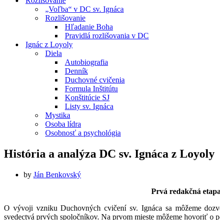
Rozlišovanie
„Voľba“ v DC sv. Ignáca
Rozlišovanie
Hľadanie Boha
Pravidlá rozlišovania v DC
Ignác z Loyoly
Diela
Autobiografia
Denník
Duchovné cvičenia
Formula Inštitútu
Konštitúcie SJ
Listy sv. Ignáca
Mystika
Osoba lídra
Osobnosť a psychológia
História a analýza DC sv. Ignáca z Loyoly
by
Ján Benkovský
Prvá redakčná etapa
O vývoji vzniku Duchovných cvičení sv. Ignáca sa môžeme dozve
svedectvá prvých spoločníkov. Na prvom mieste môžeme hovoriť o po