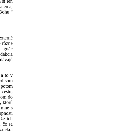
 si len
zalema,
Bohu.“
externé
o rôzne
l Ignác
dakcia
edávajú
 a to v
kol som
, potom
 cestu;
 som do
, ktorú
u mne s
rpnosti
 že ich
, čo sa
zriekol