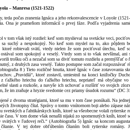
yola – Manresa (1521-1522)
 teda počas zranenia Ignáca a jeho rekonvalescencie v Loyole (1521
a. Ona je prameňom informácií o prvej fáze. Podľa vyjadrenia samé
 tom však istý rozdiel: keď som myslieval na svetácke veci, pociťo
om sa suchý a nespokojný. No keď som myslel na to, ako pôjdem b
 ktoré robievali svätí, vtedy nielen že som pociťoval útechu, keď 
 ostával som spokojný a veselý. Vtedy som si to však nevšímal, ani
vorili trošku oči a nezačal som sa diviť tomuto rozdielu a premýšľať o
smutný, z druhých zasa veselý. Takto postupne som začal rozpoznávať 
iografia 8 ) Tieto rozličné hnutia, ktoré Ignác v čase zotavovania sk
uchov. „Pravidlá“, ktoré zostavil, umiestnil na konci knižočky Duc
ú z ťažkého hriechu do ťažkého hriechu, nepriateľ má obyčajne vo
lné slasti a rozkoše, a navyše ich uchovať a rozšíriť vo svojich zlo
m, že im zraňuje a hryzie svedomie cez priamy úsudok rozumu“ (DC 3
né z dvoma stratégiami, ktoré sa mu v tom čase ponúkali. Na jednej
ktorých životopisy čítal. Správy o tomto vnútornom boji alebo zápase n
 svetských a ľahtikárskych kníh, ktoré sa všeobecne volali rytierske 
tenie času. V tom dome však nenašli nijakú zo spomenutých kníh, ktoré 
ote svätých v ľudovej reči.“ (Autobiografia 5) Ignác sa koncom august
 čítanie. V tej dobre obľúbením čítaním boli rytierske romány. 