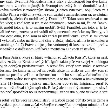
mány čítal. Švagriná Magdaléna našla však v domácnosti len dve knihy
anctorum, zbierku najkrajších životopisov svätých od dominikána Ja
rovnáva svätých k zoradeným šíkom „Božích rytierov“, bojujúcich za
a nášho Pána a svätých zvyčajne som zastal a zamyslel som sa, uvažujúc
ý František, alebo čo urobil svätý Dominik?“ Takto som uvažoval o 
žké veci; a keď som si ich takto predkladal, zdalo sa mi, že ich ľahk
robil toto, aj ja to musím urobiť. Svätý František zas toto, aj ja t
ali iné veci, znova sa mi vrátili už spomenuté svetácke myšlienky, v 
valo dosť dlho, lebo som sa rád zdržal pri myšlienke, ktorá sa mi vraca
l vykonať, alebo na tie druhé činy v Božej službe, až ma to nakoniec u
tobiografia 7) Práve z tejto jeho vnútornej diskusie sa zrodili prvé 
 Meditácia o dočasnom Kráľovi a meditácia O dvoch zástavách.
a Ježiša, ktoré si Ignác vytiahol zo „Života Krista“, ktoré sa neskô
ev zo života Krista a svätých“. Ignác takto píše vo svojej Autobiograf
ojich dobrých predsavzatiach. Všetok čas, ktorý som strávil v rozhov
ušiam. Tie knihy sa mi veľmi páčili, takže mi prišlo na um, aby som si
to som sa pustil s veľkou usilovnosťou — lebo som už začal trošku ch
vá Panny Márie belasým atramentom, a to na hladkom a linkovanom pa
ia 11) Ignácove výpisky mali takmer 300 strán. Inšpiráciu písať K
om sa tiež užíval takýto spôsob. Belasý alebo modrý atrament pre slov
ebo prví spoločníci ho už nespomínajú. Vedeli iba o jeho veľkosti a str
obiť veľké veci na Božiu slávu, s túžbou začať púť do Svätej zeme 
o svetla a potom som začal vážnejšie rozmýšľať o svojom minulom živ