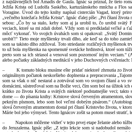
z najslávnejších bol Amadís de Gaula. Ignác sa priznal, že tieto ro
Ježiša Krista od Ludolfa Saského, kartuziánskeho mnícha a Flos s
Voragine. Úvod do tejto knihy napísal cistercián Vagad, ktorý pri
„večného kniežaťa Ježiša Krista“. Ignác ďalej píše: „Pri čítaní život
sebou: „Čo by sa stalo, keby som aj ja urobil to, čo urobil svät
veciach, ktoré sa mi zdali dobré. Vždy som si predkladal veľké a ťa
môcť vykonať. Vo svojich úvahách som si opakoval: „Svätý Dominik u
urobiť!“ Tieto moje myšlienky trvali dlho, ale keď sa do toho zamieš
som sa takisto dlho zdržoval. Toto striedanie rozličných myšlienok tr
to už bola myšlienka na spomenuté svetácke hrdinstvá, ktoré som túži
preto som sa ich striasol a venoval som pozornosť iným veciam.“ (Au
alebo počiatky základných meditácií v jeho Duchovných cvičeniach:
– K tomuto bloku musíme ešte pridať niektoré zhrnutia zo života Pán
originálnym počiatok neskoršieho doplnenia a prepracovania „Tajomsti
som sa však o nič nestaral a zotrvával som vo svojom čítaní a vo sv
domácimi, sústreďoval som na Božie veci, čím som bol na úžitok ich d
krátko zo života Krista a svätých niektoré podstatnejšie veci; tak
dome — do písania knihy: Kristove slová červeným atramentom, slo
pekným písmom, lebo som bol veľmi dobrým pisárom.“ (Autobiograf
slová červeným atramentom dostal pri čítaní Kristovho života, v ktor
Márie bol jeho výmysel. Tento Ignácov zošit sa potom musel stratiť, l
– Napokon môžeme vidieť v tejto prvej etape želanie alebo túžbu r
do Jeruzalema. Ignác píše: „Z tejto lekcie som si nadobudol nemál