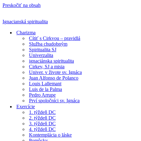
Preskočiť na obsah
Ignacianská spiritualita
Charizma
Cítiť s Cirkvou – pravidlá
Služba chudobným
Spiritualita SJ
Univerzalita
ignaciánska spiritualita
Cirkev, SJ a misia
Univer. v živote sv. Ignáca
Juan Alfonso de Polanco
Louis Lallemant
Luis de la Palma
Pedro Arrupe
Prví spoločníci sv. Ignáca
Exercície
1. týždeň DC
2. týždeň DC
3. týždeň DC
4. týždeň DC
Kontemplácia o láske
Pomôcky