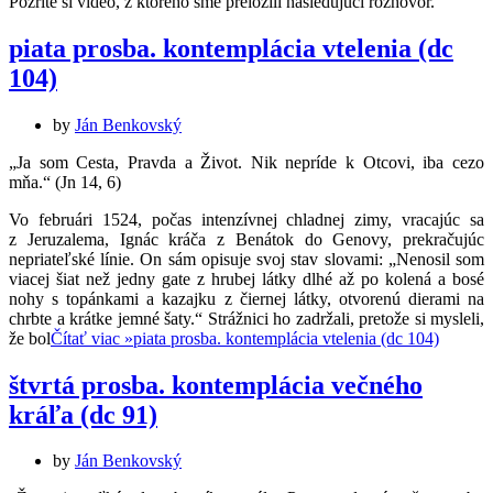
Pozrite si video, z ktorého sme preložili nasledujúci rozhovor.
piata prosba. kontemplácia vtelenia (dc
104)
by
Ján Benkovský
„Ja som Cesta, Pravda a Život. Nik nepríde k Otcovi, iba cezo
mňa.“ (Jn 14, 6)
Vo februári 1524, počas intenzívnej chladnej zimy, vracajúc sa
z Jeruzalema, Ignác kráča z Benátok do Genovy, prekračujúc
nepriateľské línie. On sám opisuje svoj stav slovami: „Nenosil som
viacej šiat než jedny gate z hrubej látky dlhé až po kolená a bosé
nohy s topánkami a kazajku z čiernej látky, otvorenú dierami na
chrbte a krátke jemné šaty.“ Strážnici ho zadržali, pretože si mysleli,
že bol
Čítať viac »
piata prosba. kontemplácia vtelenia (dc 104)
štvrtá prosba. kontemplácia večného
kráľa (dc 91)
by
Ján Benkovský