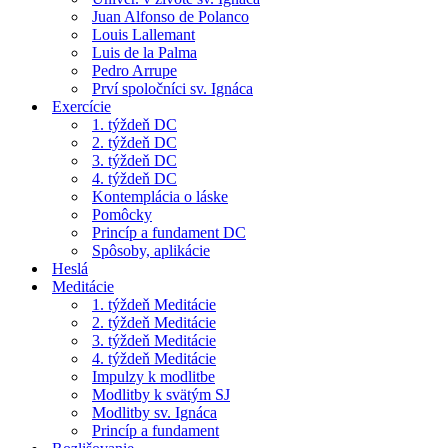
Juan Alfonso de Polanco
Louis Lallemant
Luis de la Palma
Pedro Arrupe
Prví spoločníci sv. Ignáca
Exercície
1. týždeň DC
2. týždeň DC
3. týždeň DC
4. týždeň DC
Kontemplácia o láske
Pomôcky
Princíp a fundament DC
Spôsoby, aplikácie
Heslá
Meditácie
1. týždeň Meditácie
2. týždeň Meditácie
3. týždeň Meditácie
4. týždeň Meditácie
Impulzy k modlitbe
Modlitby k svätým SJ
Modlitby sv. Ignáca
Princíp a fundament