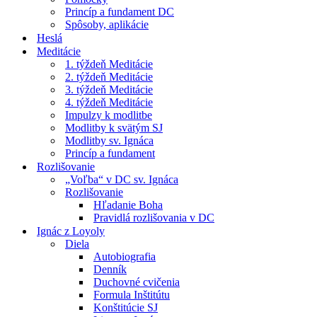
Princíp a fundament DC
Spôsoby, aplikácie
Heslá
Meditácie
1. týždeň Meditácie
2. týždeň Meditácie
3. týždeň Meditácie
4. týždeň Meditácie
Impulzy k modlitbe
Modlitby k svätým SJ
Modlitby sv. Ignáca
Princíp a fundament
Rozlišovanie
„Voľba“ v DC sv. Ignáca
Rozlišovanie
Hľadanie Boha
Pravidlá rozlišovania v DC
Ignác z Loyoly
Diela
Autobiografia
Denník
Duchovné cvičenia
Formula Inštitútu
Konštitúcie SJ