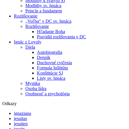
Modlitby k svätým SJ
Modlitby sv. Ignáca
Princíp a fundament
Rozlišovanie
„Voľba“ v DC sv. Ignáca
Rozlišovanie
Hľadanie Boha
Pravidlá rozlišovania v DC
Ignác z Loyoly
Diela
Autobiografia
Denník
Duchovné cvičenia
Formula Inštitútu
Konštitúcie SJ
Listy sv. Ignáca
Mystika
Osoba lídra
Osobnosť a psychológia
Odkazy
ignaziana
jesuitas
jesuiten
jesuits