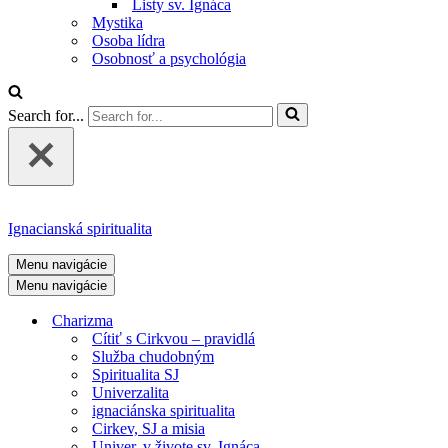
Listy sv. Ignáca
Mystika
Osoba lídra
Osobnosť a psychológia
Search for...
Ignacianská spiritualita
Menu navigácie
Menu navigácie
Charizma
Cítiť s Cirkvou – pravidlá
Služba chudobným
Spiritualita SJ
Univerzalita
ignaciánska spiritualita
Cirkev, SJ a misia
Univer. v živote sv. Ignáca