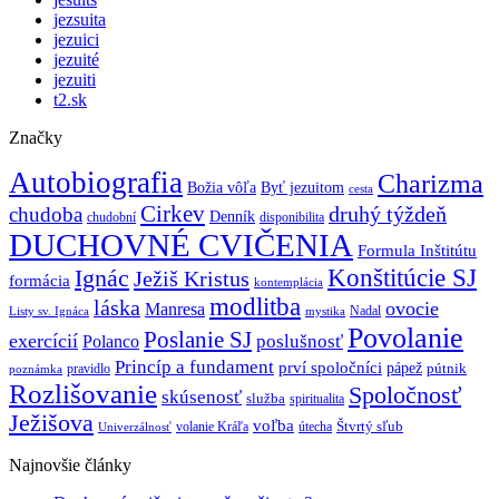
jezsuita
jezuici
jezuité
jezuiti
t2.sk
Značky
Autobiografia
Charizma
Božia vôľa
Byť jezuitom
cesta
Cirkev
druhý týždeň
chudoba
Denník
chudobní
disponibilita
DUCHOVNÉ CVIČENIA
Formula Inštitútu
Ignác
Konštitúcie SJ
Ježiš Kristus
formácia
kontemplácia
modlitba
láska
ovocie
Manresa
Nadal
mystika
Listy sv. Ignáca
Povolanie
Poslanie SJ
exercícií
poslušnosť
Polanco
Princíp a fundament
prví spoločníci
pápež
pútnik
pravidlo
poznámka
Rozlišovanie
Spoločnosť
skúsenosť
služba
spiritualita
Ježišova
voľba
Štvrtý sľub
volanie Kráľa
útecha
Univerzálnosť
Najnovšie články