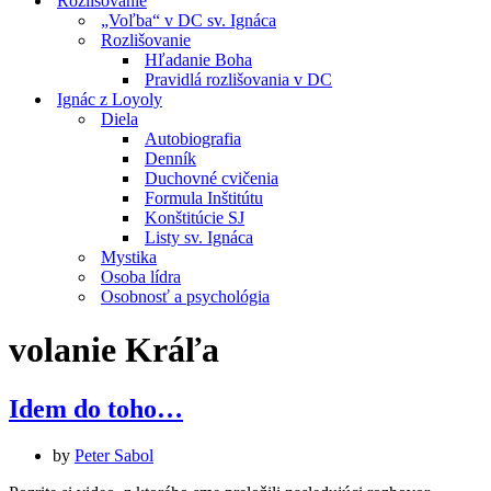
Rozlišovanie
„Voľba“ v DC sv. Ignáca
Rozlišovanie
Hľadanie Boha
Pravidlá rozlišovania v DC
Ignác z Loyoly
Diela
Autobiografia
Denník
Duchovné cvičenia
Formula Inštitútu
Konštitúcie SJ
Listy sv. Ignáca
Mystika
Osoba lídra
Osobnosť a psychológia
volanie Kráľa
Idem do toho…
by
Peter Sabol