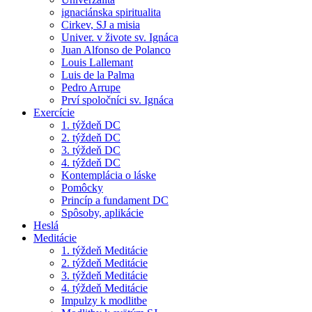
ignaciánska spiritualita
Cirkev, SJ a misia
Univer. v živote sv. Ignáca
Juan Alfonso de Polanco
Louis Lallemant
Luis de la Palma
Pedro Arrupe
Prví spoločníci sv. Ignáca
Exercície
1. týždeň DC
2. týždeň DC
3. týždeň DC
4. týždeň DC
Kontemplácia o láske
Pomôcky
Princíp a fundament DC
Spôsoby, aplikácie
Heslá
Meditácie
1. týždeň Meditácie
2. týždeň Meditácie
3. týždeň Meditácie
4. týždeň Meditácie
Impulzy k modlitbe