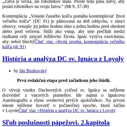
„Žatva je veľká, ale robotníkov málo. Proste teda pána žatvy, aby
poslal robotníkov na svoju žatvu.“ (Mt 9, 37-38)
Kontemplácia „Volanie časného kráľa pomáha kontemplovať život
večného kráľa“ (DC 91) je plánovaná na deň oddychu, v rámci
obnovy, venujúc jej jednu hodinu ráno a jednu hodinu pred obedom
alebo pred večerou. Slúži ako vstup, aby sme prečítali medzi
riadkami celý zmysel Ježišovho života. Ignác vyzýva exercitanta,
aby nebol hluchý
Čítať viac »
štvrtá prosba. kontemplácia večného
kráľa (dc 91)
História a analýza DC sv. Ignáca z Loyoly
by
Ján Benkovský
Prvá redakčná etapa pred začiatkom jeho štúdií.
O vývoji vzniku Duchovných cvičení sv. Ignáca sa môžeme
dozvedieť z viacerých prameňov. Ide najmä o Ignácovu
Autobiografiu a rôzne svedectvá prvých spoločníkov. Na prvom
mieste môžeme hovoriť o počiatočnej epoche, ktorá začína
v Loyole
Čítať viac »
História a analýza DC sv. Ignáca z Loyoly
Sľub poslušnosti pápežovi. 2.kapitola