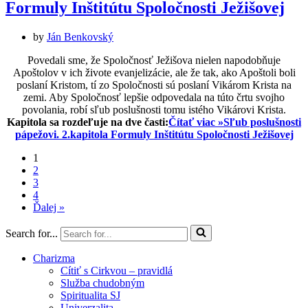
Formuly Inštitútu Spoločnosti Ježišovej
by
Ján Benkovský
Povedali sme, že Spoločnosť Ježišova nielen napodobňuje
Apoštolov v ich živote evanjelizácie, ale že tak, ako Apoštoli boli
poslaní Kristom, tí zo Spoločnosti sú poslaní Vikárom Krista na
zemi. Aby Spoločnosť lepšie odpovedala na túto črtu svojho
povolania, robí sľub poslušnosti tomu istého Vikárovi Krista.
Kapitola sa rozdeľuje na dve časti:
Čítať viac »
Sľub poslušnosti
pápežovi. 2.kapitola Formuly Inštitútu Spoločnosti Ježišovej
1
2
3
4
Ďalej »
Search for...
Charizma
Cítiť s Cirkvou – pravidlá
Služba chudobným
Spiritualita SJ
Univerzalita