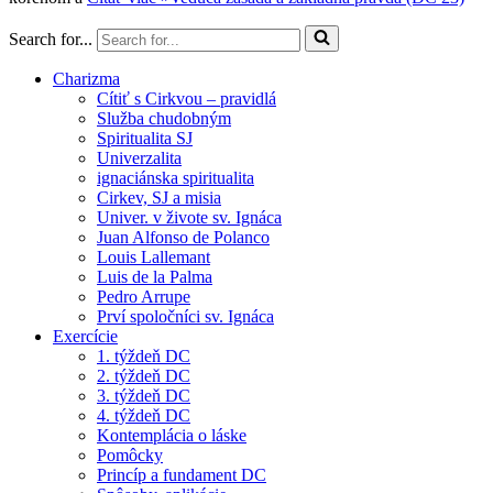
Search for...
Charizma
Cítiť s Cirkvou – pravidlá
Služba chudobným
Spiritualita SJ
Univerzalita
ignaciánska spiritualita
Cirkev, SJ a misia
Univer. v živote sv. Ignáca
Juan Alfonso de Polanco
Louis Lallemant
Luis de la Palma
Pedro Arrupe
Prví spoločníci sv. Ignáca
Exercície
1. týždeň DC
2. týždeň DC
3. týždeň DC
4. týždeň DC
Kontemplácia o láske
Pomôcky
Princíp a fundament DC