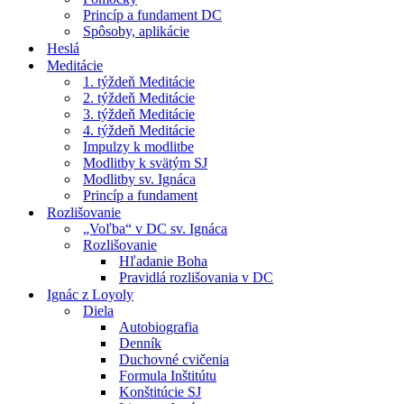
Princíp a fundament DC
Spôsoby, aplikácie
Heslá
Meditácie
1. týždeň Meditácie
2. týždeň Meditácie
3. týždeň Meditácie
4. týždeň Meditácie
Impulzy k modlitbe
Modlitby k svätým SJ
Modlitby sv. Ignáca
Princíp a fundament
Rozlišovanie
„Voľba“ v DC sv. Ignáca
Rozlišovanie
Hľadanie Boha
Pravidlá rozlišovania v DC
Ignác z Loyoly
Diela
Autobiografia
Denník
Duchovné cvičenia
Formula Inštitútu
Konštitúcie SJ