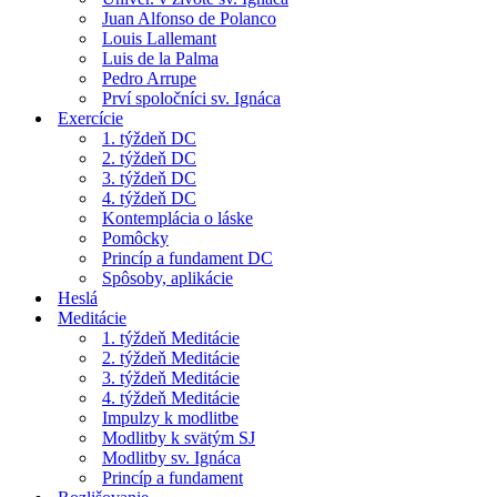
Juan Alfonso de Polanco
Louis Lallemant
Luis de la Palma
Pedro Arrupe
Prví spoločníci sv. Ignáca
Exercície
1. týždeň DC
2. týždeň DC
3. týždeň DC
4. týždeň DC
Kontemplácia o láske
Pomôcky
Princíp a fundament DC
Spôsoby, aplikácie
Heslá
Meditácie
1. týždeň Meditácie
2. týždeň Meditácie
3. týždeň Meditácie
4. týždeň Meditácie
Impulzy k modlitbe
Modlitby k svätým SJ
Modlitby sv. Ignáca
Princíp a fundament