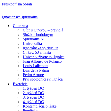
Preskočiť na obsah
Ignacianská spiritualita
Charizma
Cítiť s Cirkvou – pravidlá
Služba chudobným
Spiritualita SJ
Univerzalita
ignaciánska spiritualita
Cirkev, SJ a misia
Univer. v živote sv. Ignáca
Juan Alfonso de Polanco
Louis Lallemant
Luis de la Palma
Pedro Arrupe
Prví spoločníci sv. Ignáca
Exercície
1. týždeň DC
2. týždeň DC
3. týždeň DC
4. týždeň DC
Kontemplácia o láske
Pomôcky