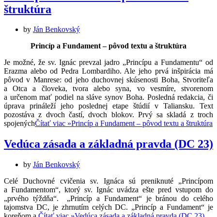
štruktúra
by
Ján Benkovský
Princíp a Fundament – pôvod textu a štruktúra
Je možné, že sv. Ignác prevzal jadro „Princípu a Fundamentu“ od
Erazma alebo od Pedra Lombardiho. Ale jeho prvá inšpirácia má
pôvod v Manrese: od jeho duchovnej skúsenosti Boha, Stvoriteľa
a Otca a človeka, tvora alebo syna, vo vesmíre, stvorenom
a určenom mať podiel na sláve synov Boha. Posledná redakcia, či
úprava prináleží jeho poslednej etape štúdií v Taliansku. Text
pozostáva z dvoch častí, dvoch blokov. Prvý sa skladá z troch
spojených
Čítať viac »
Princíp a Fundament – pôvod textu a štruktúra
Vedúca zásada a základná pravda (DC 23)
by
Ján Benkovský
Celé Duchovné cvičenia sv. Ignáca sú preniknuté „Princípom
a Fundamentom“, ktorý sv. Ignác uvádza ešte pred vstupom do
„prvého týždňa“. „Princíp a Fundament“ je bránou do celého
tajomstva DC, je zhrnutím celých DC. „Princíp a Fundament“ je
koreňom a
Čítať viac »
Vedúca zásada a základná pravda (DC 23)