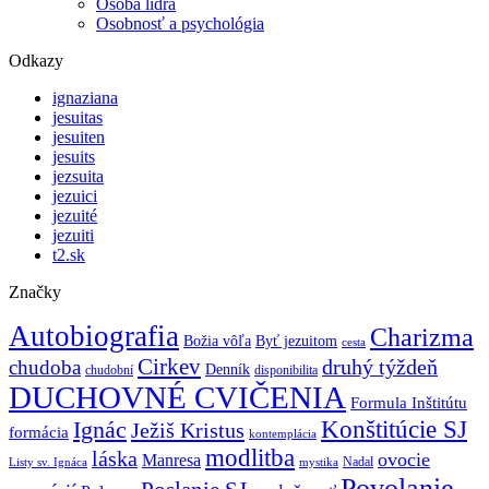
Osoba lídra
Osobnosť a psychológia
Odkazy
ignaziana
jesuitas
jesuiten
jesuits
jezsuita
jezuici
jezuité
jezuiti
t2.sk
Značky
Autobiografia
Charizma
Božia vôľa
Byť jezuitom
cesta
Cirkev
druhý týždeň
chudoba
Denník
chudobní
disponibilita
DUCHOVNÉ CVIČENIA
Formula Inštitútu
Ignác
Konštitúcie SJ
Ježiš Kristus
formácia
kontemplácia
modlitba
láska
ovocie
Manresa
Nadal
mystika
Listy sv. Ignáca
Povolanie