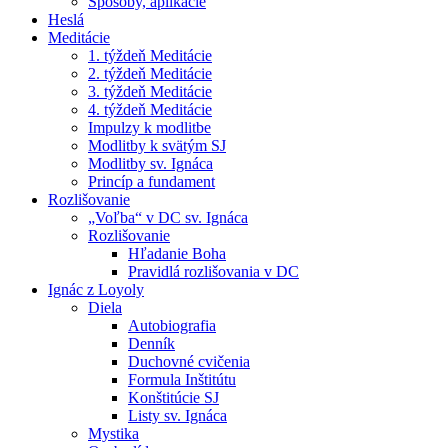
Spôsoby, aplikácie
Heslá
Meditácie
1. týždeň Meditácie
2. týždeň Meditácie
3. týždeň Meditácie
4. týždeň Meditácie
Impulzy k modlitbe
Modlitby k svätým SJ
Modlitby sv. Ignáca
Princíp a fundament
Rozlišovanie
„Voľba“ v DC sv. Ignáca
Rozlišovanie
Hľadanie Boha
Pravidlá rozlišovania v DC
Ignác z Loyoly
Diela
Autobiografia
Denník
Duchovné cvičenia
Formula Inštitútu
Konštitúcie SJ
Listy sv. Ignáca
Mystika