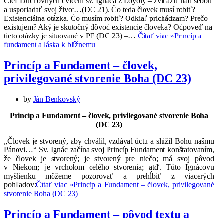
Cieľ Duchovných cvičení sv. Ignáca z Loyoly – zvíťaziť nad sebou
a usporiadať svoj život…(DC 21). Čo teda človek musí robiť?
Existenciálna otázka. Čo musím robiť? Odkiaľ prichádzam? Prečo
existujem? Aký je skutočný dôvod existencie človeka? Odpoveď na
tieto otázky je situované v PF (DC 23) –…
Čítať viac »
Princíp a
fundament a láska k blížnemu
Princíp a Fundament – človek,
privilegované stvorenie Boha (DC 23)
by
Ján Benkovský
Princíp a Fundament – človek, privilegované stvorenie Boha
(DC 23)
„Človek je stvorený, aby chválil, vzdával úctu a slúžil Bohu nášmu
Pánovi…“ Sv. Ignác začína svoj Princíp Fundament konštatovaním,
že človek je stvorený; je stvorený pre niečo; má svoj pôvod
v Niekom; je vrcholom celého stvorenia; atď. Túto Ignácovu
myšlienku môžeme pozorovať a prehĺbiť z viacerých
pohľadov:
Čítať viac »
Princíp a Fundament – človek, privilegované
stvorenie Boha (DC 23)
Princíp a Fundament – pôvod textu a