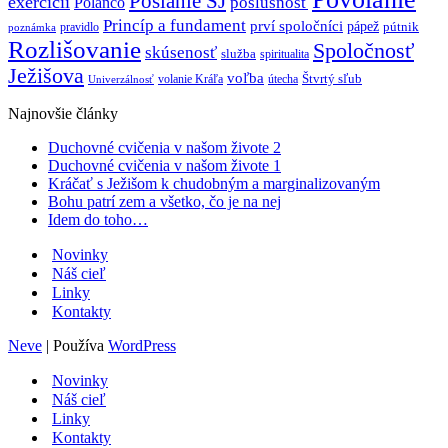
Poslanie SJ
exercícií
poslušnosť
Polanco
Princíp a fundament
prví spoločníci
pápež
pútnik
pravidlo
poznámka
Rozlišovanie
Spoločnosť
skúsenosť
služba
spiritualita
Ježišova
voľba
Štvrtý sľub
volanie Kráľa
útecha
Univerzálnosť
Najnovšie články
Duchovné cvičenia v našom živote 2
Duchovné cvičenia v našom živote 1
Kráčať s Ježišom k chudobným a marginalizovaným
Bohu patrí zem a všetko, čo je na nej
Idem do toho…
Novinky
Náš cieľ
Linky
Kontakty
Neve
| Používa
WordPress
Novinky
Náš cieľ
Linky
Kontakty