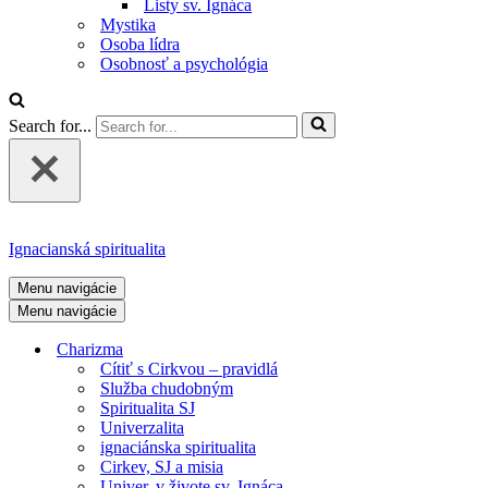
Listy sv. Ignáca
Mystika
Osoba lídra
Osobnosť a psychológia
Search for...
Ignacianská spiritualita
Menu navigácie
Menu navigácie
Charizma
Cítiť s Cirkvou – pravidlá
Služba chudobným
Spiritualita SJ
Univerzalita
ignaciánska spiritualita
Cirkev, SJ a misia
Univer. v živote sv. Ignáca