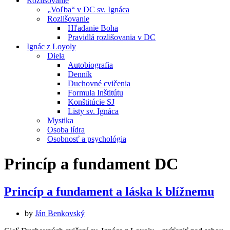
Rozlišovanie
„Voľba“ v DC sv. Ignáca
Rozlišovanie
Hľadanie Boha
Pravidlá rozlišovania v DC
Ignác z Loyoly
Diela
Autobiografia
Denník
Duchovné cvičenia
Formula Inštitútu
Konštitúcie SJ
Listy sv. Ignáca
Mystika
Osoba lídra
Osobnosť a psychológia
Princíp a fundament DC
Princíp a fundament a láska k blížnemu
by
Ján Benkovský