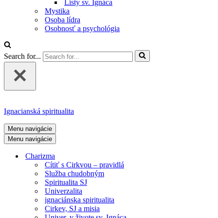
Listy sv. Ignáca
Mystika
Osoba lídra
Osobnosť a psychológia
Search for...
Ignacianská spiritualita
Menu navigácie
Menu navigácie
Charizma
Cítiť s Cirkvou – pravidlá
Služba chudobným
Spiritualita SJ
Univerzalita
ignaciánska spiritualita
Cirkev, SJ a misia
Univer. v živote sv. Ignáca