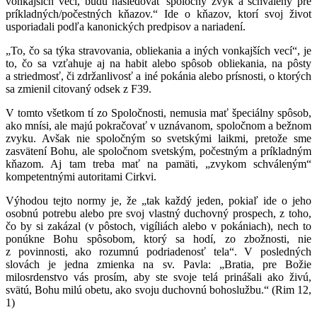
vonkajších vecí, budú nasledovať spoločný zvyk a schválený pre
príkladných/počestných kňazov.“ Ide o kňazov, ktorí svoj život
usporiadali podľa kanonických predpisov a nariadení.
„To, čo sa týka stravovania, obliekania a iných vonkajších vecí“, je
to, čo sa vzťahuje aj na habit alebo spôsob obliekania, na pôsty
a striedmosť, či zdržanlivosť a iné pokánia alebo prísnosti, o ktorých
sa zmienil citovaný odsek z F39.
V tomto všetkom tí zo Spoločnosti, nemusia mať špeciálny spôsob,
ako mnísi, ale majú pokračovať v uznávanom, spoločnom a bežnom
zvyku. Avšak nie spoločným so svetskými laikmi, pretože sme
zasvätení Bohu, ale spoločnom svetským, počestným a príkladným
kňazom. Aj tam treba mať na pamäti, „zvykom schváleným“
kompetentnými autoritami Cirkvi.
Výhodou tejto normy je, že „tak každý jeden, pokiaľ ide o jeho
osobnú potrebu alebo pre svoj vlastný duchovný prospech, z toho,
čo by si zakázal (v pôstoch, vigíliách alebo v pokániach), nech to
ponúkne Bohu spôsobom, ktorý sa hodí, zo zbožnosti, nie
z povinnosti, ako rozumnú podriadenosť tela“. V posledných
slovách je jedna zmienka na sv. Pavla: „Bratia, pre Božie
milosrdenstvo vás prosím, aby ste svoje telá prinášali ako živú,
svätú, Bohu milú obetu, ako svoju duchovnú bohoslužbu.“ (Rim 12,
1)