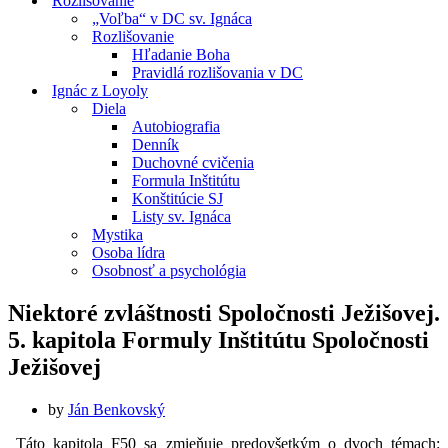
Rozlišovanie
„Voľba“ v DC sv. Ignáca
Rozlišovanie
Hľadanie Boha
Pravidlá rozlišovania v DC
Ignác z Loyoly
Diela
Autobiografia
Denník
Duchovné cvičenia
Formula Inštitútu
Konštitúcie SJ
Listy sv. Ignáca
Mystika
Osoba lídra
Osobnosť a psychológia
Niektoré zvláštnosti Spoločnosti Ježišovej.
5. kapitola Formuly Inštitútu Spoločnosti
Ježišovej
by
Ján Benkovský
Táto kapitola F50 sa zmieňuje predovšetkým o dvoch témach: