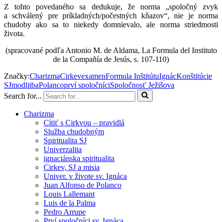
Z tohto povedaného sa dedukuje, že norma „spoločný zvyk
a schválený pre príkladných/počestných kňazov“, nie je norma
chudoby ako sa to niekedy domnievalo, ale norma striedmosti
života.
(spracované podľa Antonio M. de Aldama, La Formula del Instituto
de la Compañía de Jesús, s. 107-110)
Značky:
Charizma
Cirkev
examen
Formula Inštitútu
Ignác
Konštitúcie
SJ
modlitba
Polanco
prví spoločníci
Spoločnosť Ježišova
Search for...
Charizma
Cítiť s Cirkvou – pravidlá
Služba chudobným
Spiritualita SJ
Univerzalita
ignaciánska spiritualita
Cirkev, SJ a misia
Univer. v živote sv. Ignáca
Juan Alfonso de Polanco
Louis Lallemant
Luis de la Palma
Pedro Arrupe
Prví spoločníci sv. Ignáca