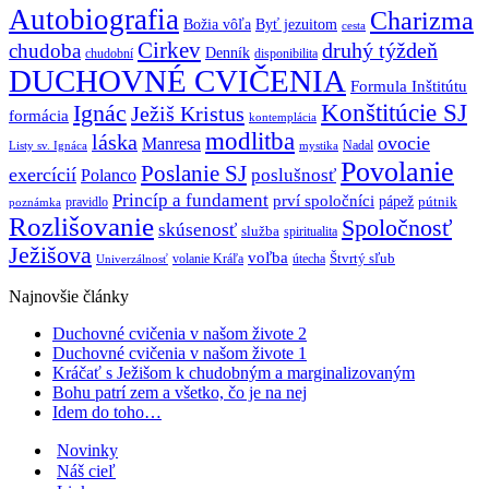
Autobiografia
Charizma
Božia vôľa
Byť jezuitom
cesta
Cirkev
druhý týždeň
chudoba
Denník
chudobní
disponibilita
DUCHOVNÉ CVIČENIA
Formula Inštitútu
Ignác
Konštitúcie SJ
Ježiš Kristus
formácia
kontemplácia
modlitba
láska
ovocie
Manresa
Nadal
mystika
Listy sv. Ignáca
Povolanie
Poslanie SJ
exercícií
poslušnosť
Polanco
Princíp a fundament
prví spoločníci
pápež
pútnik
pravidlo
poznámka
Rozlišovanie
Spoločnosť
skúsenosť
služba
spiritualita
Ježišova
voľba
Štvrtý sľub
volanie Kráľa
útecha
Univerzálnosť
Najnovšie články
Duchovné cvičenia v našom živote 2
Duchovné cvičenia v našom živote 1
Kráčať s Ježišom k chudobným a marginalizovaným
Bohu patrí zem a všetko, čo je na nej
Idem do toho…
Novinky
Náš cieľ