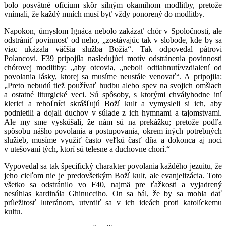
bolo posvätné ofícium skôr silným okamihom modlitby, pretože
vnímali, že každý mních musí byť vždy ponorený do modlitby.
Napokon, úmyslom Ignáca nebolo zakázať chór v Spoločnosti, ale
odstrániť povinnosť od neho, „zostávajúc tak v slobode, kde by sa
viac ukázala väčšia služba Božia“. Tak odpovedal pátrovi
Polancovi. F39 pripojila nasledujúci motív odstránenia povinnosti
chórovej modlitby: „aby otcovia, „neboli odtiahnutí/vzdialení od
povolania lásky, ktorej sa musíme neustále venovať“. A pripojila:
„Preto nebudú tiež používať hudbu alebo spev na svojich omšiach
a ostatné liturgické veci. Sú spôsoby, s ktorými chvályhodne iní
klerici a rehoľníci skrášľujú Boží kult a vymysleli si ich, aby
podnietili a dojali duchov v súlade z ich hymnami a tajomstvami.
Ale my sme vyskúšali, že nám sú na prekážku; pretože podľa
spôsobu nášho povolania a postupovania, okrem iných potrebných
služieb, musíme využiť často veľkú časť dňa a dokonca aj noci
v utešovaní tých, ktorí sú telesne a duchovne chorí.“
Vypovedal sa tak špecifický charakter povolania každého jezuitu, že
jeho cieľom nie je predovšetkým Boží kult, ale evanjelizácia. Toto
všetko sa odstránilo vo F40, najmä pre ťažkosti a vyjadrený
nesúhlas kardinála Ghinucciho. On sa bál, že by sa mohla dať
príležitosť luteránom, utvrdiť sa v ich ideách proti katolíckemu
kultu.