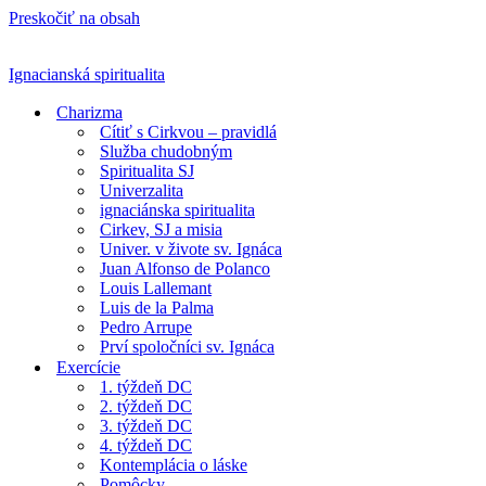
Preskočiť na obsah
Ignacianská spiritualita
Charizma
Cítiť s Cirkvou – pravidlá
Služba chudobným
Spiritualita SJ
Univerzalita
ignaciánska spiritualita
Cirkev, SJ a misia
Univer. v živote sv. Ignáca
Juan Alfonso de Polanco
Louis Lallemant
Luis de la Palma
Pedro Arrupe
Prví spoločníci sv. Ignáca
Exercície
1. týždeň DC
2. týždeň DC
3. týždeň DC
4. týždeň DC
Kontemplácia o láske
Pomôcky