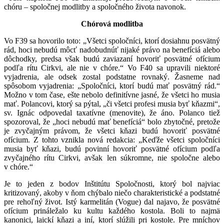
chóru – spoločnej modlitby a spoločného života navonok.
Chórová modlitba
Vo F39 sa hovorilo toto: „Všetci spoločníci, ktorí dosiahnu posvätný
rád, hoci nebudú môcť nadobudnúť nijaké právo na benefíciá alebo
dôchodky, predsa však budú zaviazaní hovoriť posvätné ofícium
podľa rítu Cirkvi, ale nie v chóre.“ Vo F40 sa upravili niektoré
vyjadrenia, ale odsek zostal podstatne rovnaký. Žasneme nad
spôsobom vyjadrenia:
„Spoločníci, ktorí budú mať posvätný rád.“
Možno v tom čase, ešte nebolo definitívne jasné, že všetci ho musia
mať. Polancovi, ktorý sa pýtal, „či všetci profesi musia byť kňazmi“,
sv. Ignác odpovedal taxatívne (menovite), že áno. Polanco tiež
spozoroval, že „hoci nebudú mať benefíciá“ bolo zbytočné, pretože
je zvyčajným právom, že všetci kňazi budú hovoriť posvätné
ofícium. Z tohto vznikla nová redakcia: „Keďže všetci spoločníci
musia byť kňazi, budú povinní hovoriť posvätné ofícium podľa
zvyčajného rítu Cirkvi, avšak len súkromne, nie spoločne alebo
v chóre.“
Je to jeden z bodov Inštitútu Spoločnosti, ktorý bol najviac
kritizovaný, akoby v ňom chýbalo niečo charakteristické a podstatné
pre rehoľný život. Istý karmelitán (Vogue) dal najavo, že posvätné
ofícium prináležalo ku kultu každého kostola. Boli to najmä
kanonici, laickí kňazi a iní, ktorí slúžili pri kostole. Pre mníchov