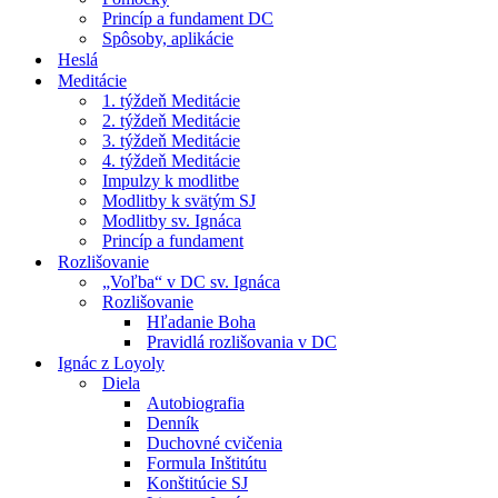
Princíp a fundament DC
Spôsoby, aplikácie
Heslá
Meditácie
1. týždeň Meditácie
2. týždeň Meditácie
3. týždeň Meditácie
4. týždeň Meditácie
Impulzy k modlitbe
Modlitby k svätým SJ
Modlitby sv. Ignáca
Princíp a fundament
Rozlišovanie
„Voľba“ v DC sv. Ignáca
Rozlišovanie
Hľadanie Boha
Pravidlá rozlišovania v DC
Ignác z Loyoly
Diela
Autobiografia
Denník
Duchovné cvičenia
Formula Inštitútu
Konštitúcie SJ