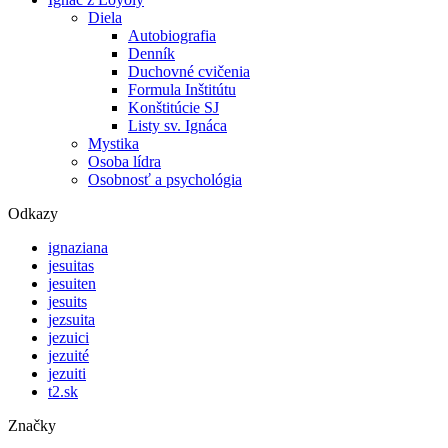
Diela
Autobiografia
Denník
Duchovné cvičenia
Formula Inštitútu
Konštitúcie SJ
Listy sv. Ignáca
Mystika
Osoba lídra
Osobnosť a psychológia
Odkazy
ignaziana
jesuitas
jesuiten
jesuits
jezsuita
jezuici
jezuité
jezuiti
t2.sk
Značky