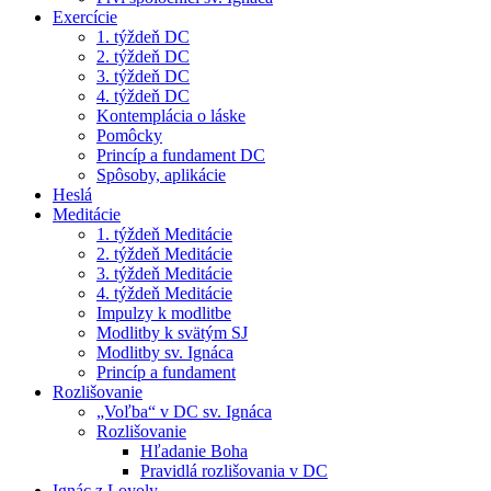
Exercície
1. týždeň DC
2. týždeň DC
3. týždeň DC
4. týždeň DC
Kontemplácia o láske
Pomôcky
Princíp a fundament DC
Spôsoby, aplikácie
Heslá
Meditácie
1. týždeň Meditácie
2. týždeň Meditácie
3. týždeň Meditácie
4. týždeň Meditácie
Impulzy k modlitbe
Modlitby k svätým SJ
Modlitby sv. Ignáca
Princíp a fundament
Rozlišovanie
„Voľba“ v DC sv. Ignáca
Rozlišovanie
Hľadanie Boha
Pravidlá rozlišovania v DC
Ignác z Loyoly