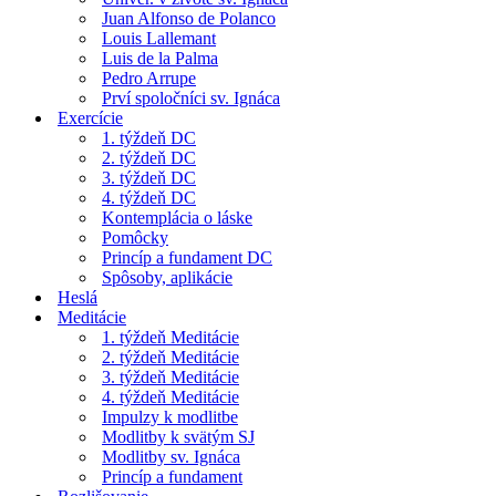
Juan Alfonso de Polanco
Louis Lallemant
Luis de la Palma
Pedro Arrupe
Prví spoločníci sv. Ignáca
Exercície
1. týždeň DC
2. týždeň DC
3. týždeň DC
4. týždeň DC
Kontemplácia o láske
Pomôcky
Princíp a fundament DC
Spôsoby, aplikácie
Heslá
Meditácie
1. týždeň Meditácie
2. týždeň Meditácie
3. týždeň Meditácie
4. týždeň Meditácie
Impulzy k modlitbe
Modlitby k svätým SJ
Modlitby sv. Ignáca
Princíp a fundament