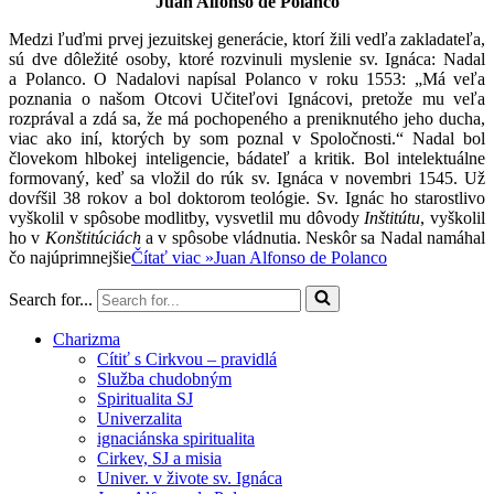
Juan Alfonso de Polanco
Medzi ľuďmi prvej jezuitskej generácie, ktorí žili vedľa zakladateľa,
sú dve dôležité osoby, ktoré rozvinuli myslenie sv. Ignáca: Nadal
a Polanco. O Nadalovi napísal Polanco v roku 1553: „Má veľa
poznania o našom Otcovi Učiteľovi Ignácovi, pretože mu veľa
rozprával a zdá sa, že má pochopeného a preniknutého jeho ducha,
viac ako iní, ktorých by som poznal v Spoločnosti.“ Nadal bol
človekom hlbokej inteligencie, bádateľ a kritik. Bol intelektuálne
formovaný, keď sa vložil do rúk sv. Ignáca v novembri 1545. Už
dovŕšil 38 rokov a bol doktorom teológie. Sv. Ignác ho starostlivo
vyškolil v spôsobe modlitby, vysvetlil mu dôvody
Inštitútu
, vyškolil
ho v
Konštitúciách
a v spôsobe vládnutia. Neskôr sa Nadal namáhal
čo najúprimnejšie
Čítať viac »
Juan Alfonso de Polanco
Search for...
Charizma
Cítiť s Cirkvou – pravidlá
Služba chudobným
Spiritualita SJ
Univerzalita
ignaciánska spiritualita
Cirkev, SJ a misia
Univer. v živote sv. Ignáca