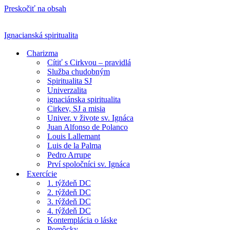
Preskočiť na obsah
Ignacianská spiritualita
Charizma
Cítiť s Cirkvou – pravidlá
Služba chudobným
Spiritualita SJ
Univerzalita
ignaciánska spiritualita
Cirkev, SJ a misia
Univer. v živote sv. Ignáca
Juan Alfonso de Polanco
Louis Lallemant
Luis de la Palma
Pedro Arrupe
Prví spoločníci sv. Ignáca
Exercície
1. týždeň DC
2. týždeň DC
3. týždeň DC
4. týždeň DC
Kontemplácia o láske
Pomôcky