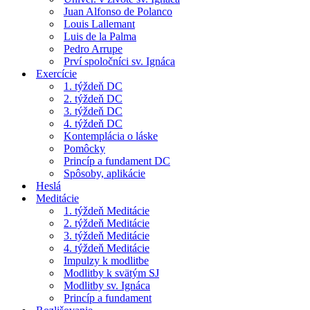
Juan Alfonso de Polanco
Louis Lallemant
Luis de la Palma
Pedro Arrupe
Prví spoločníci sv. Ignáca
Exercície
1. týždeň DC
2. týždeň DC
3. týždeň DC
4. týždeň DC
Kontemplácia o láske
Pomôcky
Princíp a fundament DC
Spôsoby, aplikácie
Heslá
Meditácie
1. týždeň Meditácie
2. týždeň Meditácie
3. týždeň Meditácie
4. týždeň Meditácie
Impulzy k modlitbe
Modlitby k svätým SJ
Modlitby sv. Ignáca
Princíp a fundament