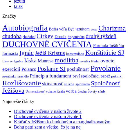
jezuiti
t2.sk
Značky
Autobiografia
Charizma
Božia vôľa
Byť jezuitom
cesta
Cirkev
druhý týždeň
chudoba
Denník
chudobní
disponibilita
DUCHOVNÉ CVIČENIA
Formula Inštitútu
Ignác
Konštitúcie SJ
Ježiš Kristus
formácia
kontemplácia
modlitba
láska
ovocie
Manresa
Nadal
mystika
Listy sv. Ignáca
Povolanie
Poslanie SJ
exercícií
poslušnosť
Polanco
Princíp a fundament
prví spoločníci
pápež
pútnik
pravidlo
poznámka
Rozlišovanie
Spoločnosť
skúsenosť
služba
spiritualita
Ježišova
voľba
Štvrtý sľub
volanie Kráľa
útecha
Univerzálnosť
Najnovšie články
Duchovné cvičenia v našom živote 2
Duchovné cvičenia v našom živote 1
Kráčať s Ježišom k chudobným a marginalizovaným
Bohu patrí zem a všetko, čo je na nej