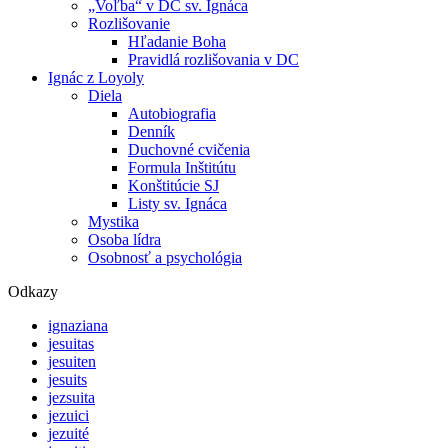
„Voľba“ v DC sv. Ignáca
Rozlišovanie
Hľadanie Boha
Pravidlá rozlišovania v DC
Ignác z Loyoly
Diela
Autobiografia
Denník
Duchovné cvičenia
Formula Inštitútu
Konštitúcie SJ
Listy sv. Ignáca
Mystika
Osoba lídra
Osobnosť a psychológia
Odkazy
ignaziana
jesuitas
jesuiten
jesuits
jezsuita
jezuici
jezuité