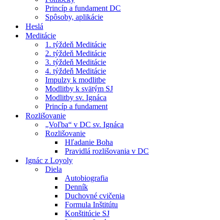
Princíp a fundament DC
Spôsoby, aplikácie
Heslá
Meditácie
1. týždeň Meditácie
2. týždeň Meditácie
3. týždeň Meditácie
4. týždeň Meditácie
Impulzy k modlitbe
Modlitby k svätým SJ
Modlitby sv. Ignáca
Princíp a fundament
Rozlišovanie
„Voľba“ v DC sv. Ignáca
Rozlišovanie
Hľadanie Boha
Pravidlá rozlišovania v DC
Ignác z Loyoly
Diela
Autobiografia
Denník
Duchovné cvičenia
Formula Inštitútu
Konštitúcie SJ