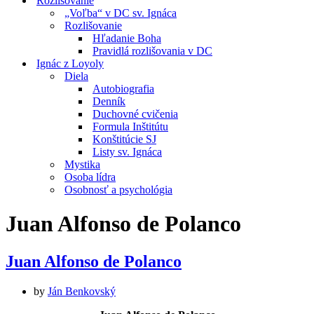
Rozlišovanie
„Voľba“ v DC sv. Ignáca
Rozlišovanie
Hľadanie Boha
Pravidlá rozlišovania v DC
Ignác z Loyoly
Diela
Autobiografia
Denník
Duchovné cvičenia
Formula Inštitútu
Konštitúcie SJ
Listy sv. Ignáca
Mystika
Osoba lídra
Osobnosť a psychológia
Juan Alfonso de Polanco
Juan Alfonso de Polanco
by
Ján Benkovský