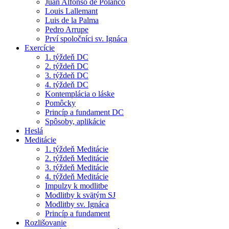
Juan Alfonso de Polanco
Louis Lallemant
Luis de la Palma
Pedro Arrupe
Prví spoločníci sv. Ignáca
Exercície
1. týždeň DC
2. týždeň DC
3. týždeň DC
4. týždeň DC
Kontemplácia o láske
Pomôcky
Princíp a fundament DC
Spôsoby, aplikácie
Heslá
Meditácie
1. týždeň Meditácie
2. týždeň Meditácie
3. týždeň Meditácie
4. týždeň Meditácie
Impulzy k modlitbe
Modlitby k svätým SJ
Modlitby sv. Ignáca
Princíp a fundament
Rozlišovanie