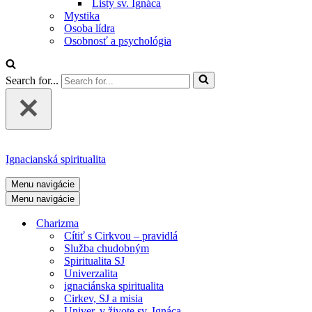
Listy sv. Ignáca
Mystika
Osoba lídra
Osobnosť a psychológia
Search for...
Ignacianská spiritualita
Menu navigácie
Menu navigácie
Charizma
Cítiť s Cirkvou – pravidlá
Služba chudobným
Spiritualita SJ
Univerzalita
ignaciánska spiritualita
Cirkev, SJ a misia
Univer. v živote sv. Ignáca