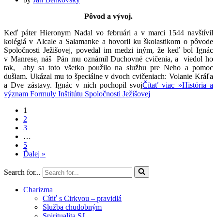
Pôvod a vývoj.
Keď páter Hieronym Nadal vo februári a v marci 1544 navštívil
kolégiá v Alcale a Salamanke a hovoril ku školastikom o pôvode
Spoločnosti Ježišovej, povedal im medzi iným, že keď bol Ignác
v Manrese, náš Pán mu oznámil Duchovné cvičenia, a viedol ho
tak, aby sa toto všetko použilo na službu pre Neho a pomoc
dušiam. Ukázal mu to špeciálne v dvoch cvičeniach: Volanie Kráľa
a Dve zástavy. Ignác v nich pochopil svoj
Čítať viac »
História a
význam Formuly Inštitútu Spoločnosti Ježišovej
1
2
3
…
5
Ďalej »
Search for...
Charizma
Cítiť s Cirkvou – pravidlá
Služba chudobným
Spiritualita SJ