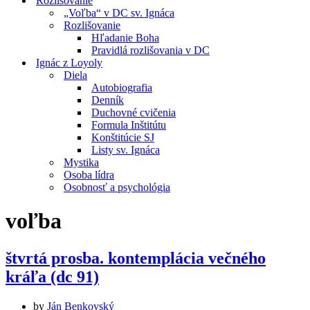
Rozlišovanie
„Voľba“ v DC sv. Ignáca
Rozlišovanie
Hľadanie Boha
Pravidlá rozlišovania v DC
Ignác z Loyoly
Diela
Autobiografia
Denník
Duchovné cvičenia
Formula Inštitútu
Konštitúcie SJ
Listy sv. Ignáca
Mystika
Osoba lídra
Osobnosť a psychológia
voľba
štvrtá prosba. kontemplácia večného
kráľa (dc 91)
by
Ján Benkovský