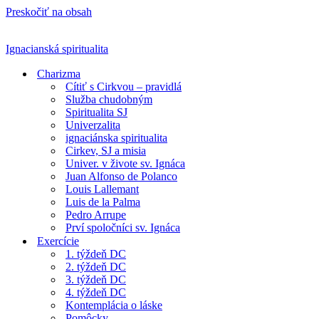
Preskočiť na obsah
Ignacianská spiritualita
Charizma
Cítiť s Cirkvou – pravidlá
Služba chudobným
Spiritualita SJ
Univerzalita
ignaciánska spiritualita
Cirkev, SJ a misia
Univer. v živote sv. Ignáca
Juan Alfonso de Polanco
Louis Lallemant
Luis de la Palma
Pedro Arrupe
Prví spoločníci sv. Ignáca
Exercície
1. týždeň DC
2. týždeň DC
3. týždeň DC
4. týždeň DC
Kontemplácia o láske
Pomôcky