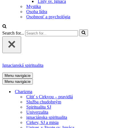
Listy sv. Ignáca
Mystika
Osoba lídra
Osobnosť a psychológia
Search for...
Ignacianská spiritualita
Menu navigácie
Menu navigácie
Charizma
Cítiť s Cirkvou – pravidlá
Služba chudobným
Spiritualita SJ
Univerzalita
ignaciánska spiritualita
Cirkev, SJ a misia
Univer. v živote sv. Ignáca