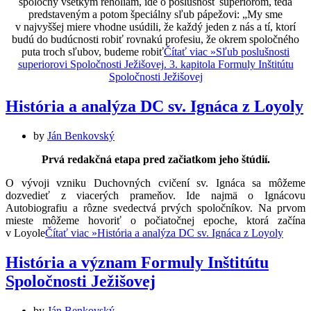
spoločný všetkým reholiam, ide o poslušnosť superiorom, teda
predstaveným a potom špeciálny sľub pápežovi: „My sme
v najvyššej miere vhodne usúdili, že každý jeden z nás a tí, ktorí
budú do budúcnosti robiť rovnakú profesiu, že okrem spoločného
puta troch sľubov, budeme robiť
Čítať viac »
Sľub poslušnosti
superiorovi Spoločnosti Ježišovej. 3. kapitola Formuly Inštitútu
Spoločnosti Ježišovej
História a analýza DC sv. Ignáca z Loyoly
by
Ján Benkovský
Prvá redakčná etapa pred začiatkom jeho štúdií.
O vývoji vzniku Duchovných cvičení sv. Ignáca sa môžeme
dozvedieť z viacerých prameňov. Ide najmä o Ignácovu
Autobiografiu a rôzne svedectvá prvých spoločníkov. Na prvom
mieste môžeme hovoriť o počiatočnej epoche, ktorá začína
v Loyole
Čítať viac »
História a analýza DC sv. Ignáca z Loyoly
História a význam Formuly Inštitútu
Spoločnosti Ježišovej
by
Ján Benkovský