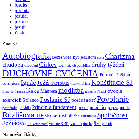
jesuits
jezsuita
jezuici
jezuité
jezuiti
t2.sk
Značky
Autobiografia
Charizma
Božia vôľa
Byť jezuitom
cesta
Cirkev
druhý týždeň
chudoba
Denník
chudobní
disponibilita
DUCHOVNÉ CVIČENIA
Formula Inštitútu
Ignác
Konštitúcie SJ
Ježiš Kristus
formácia
kontemplácia
modlitba
láska
ovocie
Manresa
Nadal
mystika
Listy sv. Ignáca
Povolanie
Poslanie SJ
exercícií
poslušnosť
Polanco
Princíp a fundament
prví spoločníci
pápež
pútnik
pravidlo
poznámka
Rozlišovanie
Spoločnosť
skúsenosť
služba
spiritualita
Ježišova
voľba
Štvrtý sľub
volanie Kráľa
útecha
Univerzálnosť
Najnovšie články