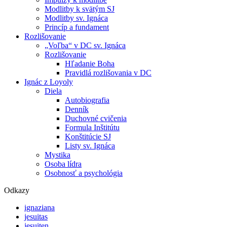
Modlitby k svätým SJ
Modlitby sv. Ignáca
Princíp a fundament
Rozlišovanie
„Voľba“ v DC sv. Ignáca
Rozlišovanie
Hľadanie Boha
Pravidlá rozlišovania v DC
Ignác z Loyoly
Diela
Autobiografia
Denník
Duchovné cvičenia
Formula Inštitútu
Konštitúcie SJ
Listy sv. Ignáca
Mystika
Osoba lídra
Osobnosť a psychológia
Odkazy
ignaziana
jesuitas
jesuiten