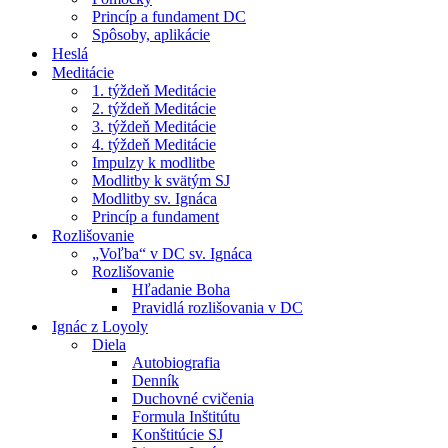
Princíp a fundament DC
Spôsoby, aplikácie
Heslá
Meditácie
1. týždeň Meditácie
2. týždeň Meditácie
3. týždeň Meditácie
4. týždeň Meditácie
Impulzy k modlitbe
Modlitby k svätým SJ
Modlitby sv. Ignáca
Princíp a fundament
Rozlišovanie
„Voľba“ v DC sv. Ignáca
Rozlišovanie
Hľadanie Boha
Pravidlá rozlišovania v DC
Ignác z Loyoly
Diela
Autobiografia
Denník
Duchovné cvičenia
Formula Inštitútu
Konštitúcie SJ