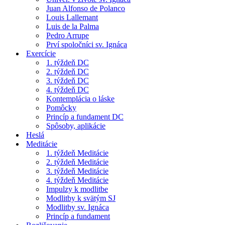
Juan Alfonso de Polanco
Louis Lallemant
Luis de la Palma
Pedro Arrupe
Prví spoločníci sv. Ignáca
Exercície
1. týždeň DC
2. týždeň DC
3. týždeň DC
4. týždeň DC
Kontemplácia o láske
Pomôcky
Princíp a fundament DC
Spôsoby, aplikácie
Heslá
Meditácie
1. týždeň Meditácie
2. týždeň Meditácie
3. týždeň Meditácie
4. týždeň Meditácie
Impulzy k modlitbe
Modlitby k svätým SJ
Modlitby sv. Ignáca
Princíp a fundament