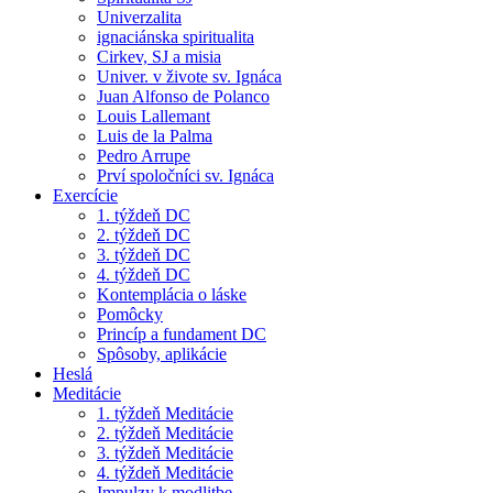
Univerzalita
ignaciánska spiritualita
Cirkev, SJ a misia
Univer. v živote sv. Ignáca
Juan Alfonso de Polanco
Louis Lallemant
Luis de la Palma
Pedro Arrupe
Prví spoločníci sv. Ignáca
Exercície
1. týždeň DC
2. týždeň DC
3. týždeň DC
4. týždeň DC
Kontemplácia o láske
Pomôcky
Princíp a fundament DC
Spôsoby, aplikácie
Heslá
Meditácie
1. týždeň Meditácie
2. týždeň Meditácie
3. týždeň Meditácie
4. týždeň Meditácie
Impulzy k modlitbe