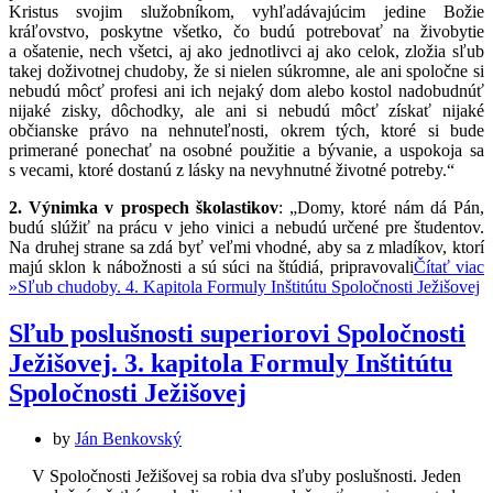
Kristus svojim služobníkom, vyhľadávajúcim jedine Božie
kráľovstvo, poskytne všetko, čo budú potrebovať na živobytie
a ošatenie, nech všetci, aj ako jednotlivci aj ako celok, zložia sľub
takej doživotnej chudoby, že si nielen súkromne, ale ani spoločne si
nebudú môcť profesi ani ich nejaký dom alebo kostol nadobudnúť
nijaké zisky, dôchodky, ale ani si nebudú môcť získať nijaké
občianske právo na nehnuteľnosti, okrem tých, ktoré si bude
primerané ponechať na osobné použitie a bývanie, a uspokoja sa
s vecami, ktoré dostanú z lásky na nevyhnutné životné potreby.“
2. Výnimka v prospech školastikov
: „Domy, ktoré nám dá Pán,
budú slúžiť na prácu v jeho vinici a nebudú určené pre študentov.
Na druhej strane sa zdá byť veľmi vhodné, aby sa z mladíkov, ktorí
majú sklon k nábožnosti a sú súci na štúdiá, pripravovali
Čítať viac
»
Sľub chudoby. 4. Kapitola Formuly Inštitútu Spoločnosti Ježišovej
Sľub poslušnosti superiorovi Spoločnosti
Ježišovej. 3. kapitola Formuly Inštitútu
Spoločnosti Ježišovej
by
Ján Benkovský
V Spoločnosti Ježišovej sa robia dva sľuby poslušnosti. Jeden