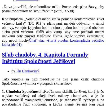
„Žatva je veľká, ale robotníkov málo. Proste teda pána žatvy, aby
poslal robotníkov na svoju žatvu.“ (Mt 9, 37-38)
Kontemplácia „Volanie časného kráľa pomáha kontemplovať život
večného kráľa“ (DC 91) je plánovaná na deň oddychu, v rámci
obnovy, venujúc jej jednu hodinu ráno a jednu hodinu pred obedom
alebo pred večerou. Slúži ako vstup, aby sme prečítali medzi
riadkami celý zmysel Ježišovho života. Ignác vyzýva exercitanta,
aby nebol hluchý
Čítať viac »
štvrtá prosba. kontemplácia večného
kráľa (dc 91)
Sľub chudoby. 4. Kapitola Formuly
Inštitútu Spoločnosti Ježišovej
by
Ján Benkovský
Táto kapitola sa tiež rozdeľuje na dve jasné časti: chudoba
Spoločnosti a výnimka v prospech školastikov.
1. Chudoba Spoločnosti
: „Keďže sme skúsili, že život, ktorý je čo
najviac vzdialený od akejkoľvek nákazy chamtivosti a je čo
najpodobnejší evanjeliovej chudobe, je radostnejší, rýdzejší a na
povzbudenie ľudí vhodnejší, a keďže vieme, že náš Pán Ježiš