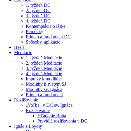
1. týždeň DC
2. týždeň DC
3. týždeň DC
4. týždeň DC
Kontemplácia o láske
Pomôcky
Princíp a fundament DC
Spôsoby, aplikácie
Heslá
Meditácie
1. týždeň Meditácie
2. týždeň Meditácie
3. týždeň Meditácie
4. týždeň Meditácie
Impulzy k modlitbe
Modlitby k svätým SJ
Modlitby sv. Ignáca
Princíp a fundament
Rozlišovanie
„Voľba“ v DC sv. Ignáca
Rozlišovanie
Hľadanie Boha
Pravidlá rozlišovania v DC
Ignác z Loyoly