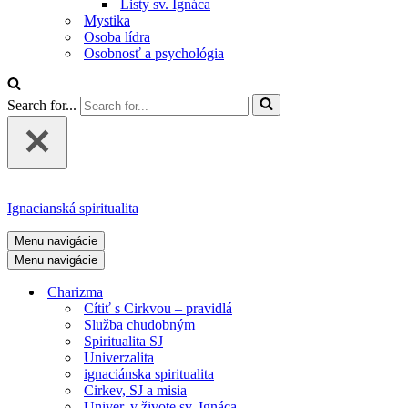
Listy sv. Ignáca
Mystika
Osoba lídra
Osobnosť a psychológia
Search for...
Ignacianská spiritualita
Menu navigácie
Menu navigácie
Charizma
Cítiť s Cirkvou – pravidlá
Služba chudobným
Spiritualita SJ
Univerzalita
ignaciánska spiritualita
Cirkev, SJ a misia
Univer. v živote sv. Ignáca