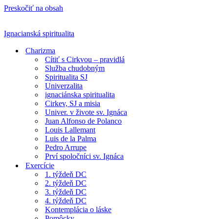
Preskočiť na obsah
Ignacianská spiritualita
Charizma
Cítiť s Cirkvou – pravidlá
Služba chudobným
Spiritualita SJ
Univerzalita
ignaciánska spiritualita
Cirkev, SJ a misia
Univer. v živote sv. Ignáca
Juan Alfonso de Polanco
Louis Lallemant
Luis de la Palma
Pedro Arrupe
Prví spoločníci sv. Ignáca
Exercície
1. týždeň DC
2. týždeň DC
3. týždeň DC
4. týždeň DC
Kontemplácia o láske
Pomôcky