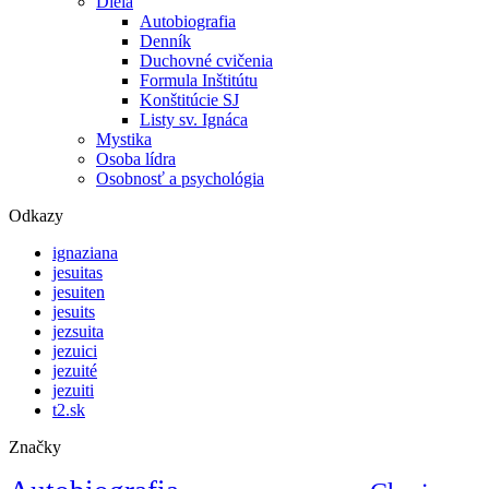
Diela
Autobiografia
Denník
Duchovné cvičenia
Formula Inštitútu
Konštitúcie SJ
Listy sv. Ignáca
Mystika
Osoba lídra
Osobnosť a psychológia
Odkazy
ignaziana
jesuitas
jesuiten
jesuits
jezsuita
jezuici
jezuité
jezuiti
t2.sk
Značky