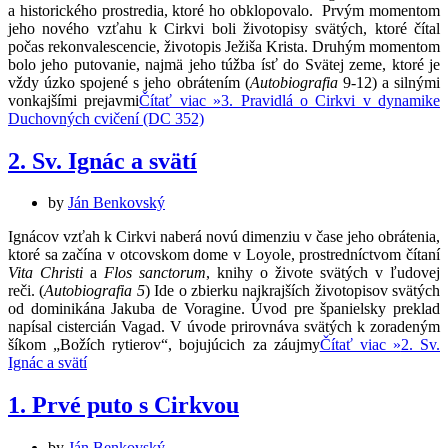
a historického prostredia, ktoré ho obklopovalo. Prvým momentom
jeho nového vzťahu k Cirkvi boli životopisy svätých, ktoré čítal
počas rekonvalescencie, životopis Ježiša Krista. Druhým momentom
bolo jeho putovanie, najmä jeho túžba ísť do Svätej zeme, ktoré je
vždy úzko spojené s jeho obrátením (
Autobiografia
9-12) a silnými
vonkajšími prejavmi
Čítať viac »
3. Pravidlá o Cirkvi v dynamike
Duchovných cvičení (DC 352)
2. Sv. Ignác a svätí
by
Ján Benkovský
Ignácov vzťah k Cirkvi naberá novú dimenziu v čase jeho obrátenia,
ktoré sa začína v otcovskom dome v Loyole, prostredníctvom čítaní
Vita Christi
a
Flos sanctorum
, knihy o živote svätých v ľudovej
reči. (
Autobiografia 5
) Ide o zbierku najkrajších životopisov svätých
od dominikána Jakuba de Voragine. Úvod pre španielsky preklad
napísal cistercián Vagad. V úvode prirovnáva svätých k zoradeným
šíkom „Božích rytierov“, bojujúcich za záujmy
Čítať viac »
2. Sv.
Ignác a svätí
1. Prvé puto s Cirkvou
by
Ján Benkovský