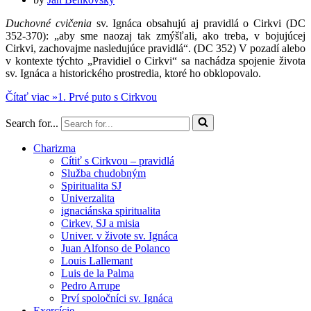
Duchovné cvičenia
sv. Ignáca obsahujú aj pravidlá o Cirkvi (DC
352-370): „aby sme naozaj tak zmýšľali, ako treba, v bojujúcej
Cirkvi, zachovajme nasledujúce pravidlá“. (DC 352) V pozadí alebo
v kontexte týchto „Pravidiel o Cirkvi“ sa nachádza spojenie života
sv. Ignáca a historického prostredia, ktoré ho obklopovalo.
Čítať viac »
1. Prvé puto s Cirkvou
Search for...
Charizma
Cítiť s Cirkvou – pravidlá
Služba chudobným
Spiritualita SJ
Univerzalita
ignaciánska spiritualita
Cirkev, SJ a misia
Univer. v živote sv. Ignáca
Juan Alfonso de Polanco
Louis Lallemant
Luis de la Palma
Pedro Arrupe
Prví spoločníci sv. Ignáca
Exercície