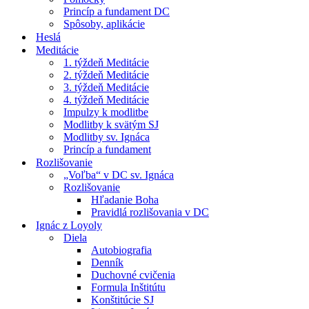
Princíp a fundament DC
Spôsoby, aplikácie
Heslá
Meditácie
1. týždeň Meditácie
2. týždeň Meditácie
3. týždeň Meditácie
4. týždeň Meditácie
Impulzy k modlitbe
Modlitby k svätým SJ
Modlitby sv. Ignáca
Princíp a fundament
Rozlišovanie
„Voľba“ v DC sv. Ignáca
Rozlišovanie
Hľadanie Boha
Pravidlá rozlišovania v DC
Ignác z Loyoly
Diela
Autobiografia
Denník
Duchovné cvičenia
Formula Inštitútu
Konštitúcie SJ