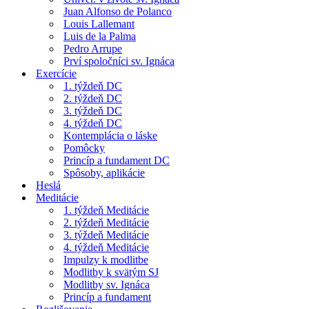
Juan Alfonso de Polanco
Louis Lallemant
Luis de la Palma
Pedro Arrupe
Prví spoločníci sv. Ignáca
Exercície
1. týždeň DC
2. týždeň DC
3. týždeň DC
4. týždeň DC
Kontemplácia o láske
Pomôcky
Princíp a fundament DC
Spôsoby, aplikácie
Heslá
Meditácie
1. týždeň Meditácie
2. týždeň Meditácie
3. týždeň Meditácie
4. týždeň Meditácie
Impulzy k modlitbe
Modlitby k svätým SJ
Modlitby sv. Ignáca
Princíp a fundament