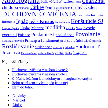
Autobiografia
Charizma
Božia vôľa
Byť jezuitom
cesta
Cirkev
druhý týždeň
chudoba
Denník
chudobní
disponibilita
DUCHOVNÉ CVIČENIA
Formula Inštitútu
Ignác
Konštitúcie SJ
Ježiš Kristus
formácia
kontemplácia
modlitba
láska
ovocie
Manresa
Nadal
mystika
Listy sv. Ignáca
Povolanie
Poslanie SJ
exercícií
poslušnosť
Polanco
Princíp a fundament
prví spoločníci
pápež
pútnik
pravidlo
poznámka
Rozlišovanie
Spoločnosť
skúsenosť
služba
spiritualita
Ježišova
voľba
Štvrtý sľub
volanie Kráľa
útecha
Univerzálnosť
Najnovšie články
Duchovné cvičenia v našom živote 2
Duchovné cvičenia v našom živote 1
Kráčať s Ježišom k chudobným a marginalizovaným
Bohu patrí zem a všetko, čo je na nej
Idem do toho…
Novinky
Náš cieľ
Linky