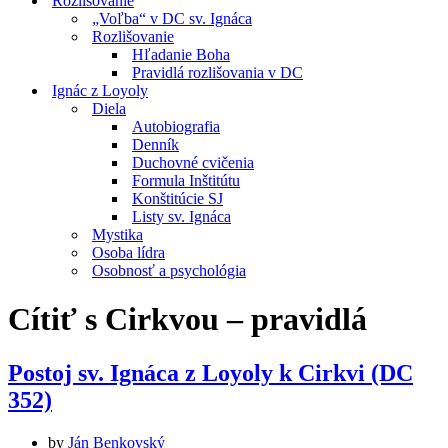
Rozlišovanie
„Voľba“ v DC sv. Ignáca
Rozlišovanie
Hľadanie Boha
Pravidlá rozlišovania v DC
Ignác z Loyoly
Diela
Autobiografia
Denník
Duchovné cvičenia
Formula Inštitútu
Konštitúcie SJ
Listy sv. Ignáca
Mystika
Osoba lídra
Osobnosť a psychológia
Cítiť s Cirkvou – pravidlá
Postoj sv. Ignáca z Loyoly k Cirkvi (DC
352)
by
Ján Benkovský