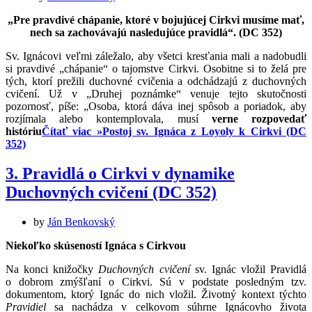
„Pre pravdivé chápanie, ktoré v bojujúcej Cirkvi musíme mať,
nech sa zachovávajú nasledujúce pravidlá“. (DC 352)
Sv. Ignácovi veľmi záležalo, aby všetci kresťania mali a nadobudli
si pravdivé „chápanie“ o tajomstve Cirkvi. Osobitne si to želá pre
tých, ktorí prežili duchovné cvičenia a odchádzajú z duchovných
cvičení. Už v „Druhej poznámke“ venuje tejto skutočnosti
pozornosť, píše: „Osoba, ktorá dáva inej spôsob a poriadok, aby
rozjímala alebo kontemplovala, musí
verne rozpovedať
históriu
Čítať viac »
Postoj sv. Ignáca z Loyoly k Cirkvi (DC
352)
3. Pravidlá o Cirkvi v dynamike
Duchovných cvičení (DC 352)
by
Ján Benkovský
Niekoľko skúseností Ignáca s Cirkvou
Na konci knižočky
Duchovných cvičení
sv. Ignác vložil Pravidlá
o dobrom zmýšľaní o Cirkvi. Sú v podstate posledným tzv.
dokumentom, ktorý Ignác do nich vložil. Životný kontext týchto
Pravidiel
sa nachádza v celkovom súhrne Ignácovho života