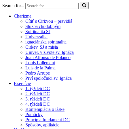
Search for...
Charizma
Cítiť s Cirkvou – pravidlá
Služba chudobným
Spiritualita SJ
Univerzalita
ignaciánska spiritualita
Cirkev, SJ a misia
Univer. v živote sv. Ignáca
Juan Alfonso de Polanco
Louis Lallemant
Luis de la Palma
Pedro Arrupe
Prví spoločníci sv. Ignáca
Exercície
1. týždeň DC
2. týždeň DC
3. týždeň DC
4. týždeň DC
Kontemplácia o láske
Pomôcky
Princíp a fundament DC
Spôsoby, aplikácie