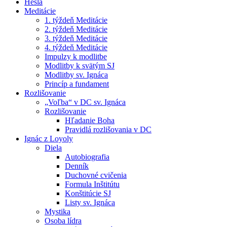
Heslá
Meditácie
1. týždeň Meditácie
2. týždeň Meditácie
3. týždeň Meditácie
4. týždeň Meditácie
Impulzy k modlitbe
Modlitby k svätým SJ
Modlitby sv. Ignáca
Princíp a fundament
Rozlišovanie
„Voľba“ v DC sv. Ignáca
Rozlišovanie
Hľadanie Boha
Pravidlá rozlišovania v DC
Ignác z Loyoly
Diela
Autobiografia
Denník
Duchovné cvičenia
Formula Inštitútu
Konštitúcie SJ
Listy sv. Ignáca
Mystika
Osoba lídra