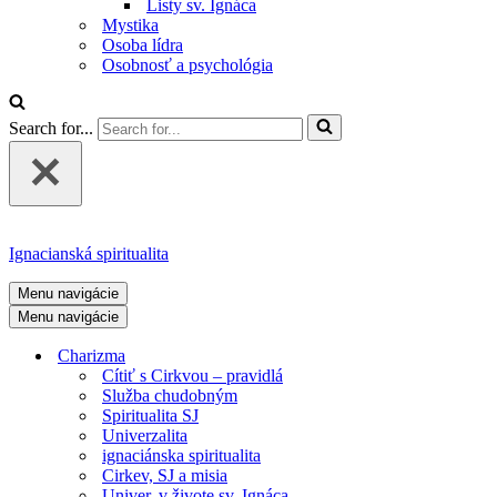
Listy sv. Ignáca
Mystika
Osoba lídra
Osobnosť a psychológia
Search for...
Ignacianská spiritualita
Menu navigácie
Menu navigácie
Charizma
Cítiť s Cirkvou – pravidlá
Služba chudobným
Spiritualita SJ
Univerzalita
ignaciánska spiritualita
Cirkev, SJ a misia
Univer. v živote sv. Ignáca