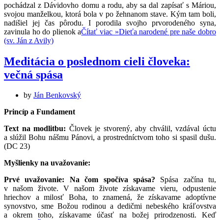
pochádzal z Dávidovho domu a rodu, aby sa dal zapísať s Máriou,
svojou manželkou, ktorá bola v po žehnanom stave. Kým tam boli,
nadišiel jej čas pôrodu. I porodila svojho prvorodeného syna,
zavinula ho do plienok a
Čítať viac »
Dieťa narodené pre naše dobro
(sv. Ján z Avily)
Meditácia o poslednom cieli človeka:
večná spása
by
Ján Benkovský
Princíp a Fundament
Text na modlitbu:
Človek je stvorený, aby chválil, vzdával úctu
a slúžil Bohu nášmu Pánovi, a prostredníctvom toho si spasil dušu.
(DC 23)
Myšlienky na uvažovanie:
Prvé uvažovanie: Na čom spočíva spása?
Spása začína tu,
v našom živote. V našom živote získavame vieru, odpustenie
hriechov a milosť Boha, to znamená, že získavame adoptívne
synovstvo, sme Božou rodinou a dedičmi nebeského kráľovstva
a okrem toho, získavame účasť na božej prirodzenosti. Keď