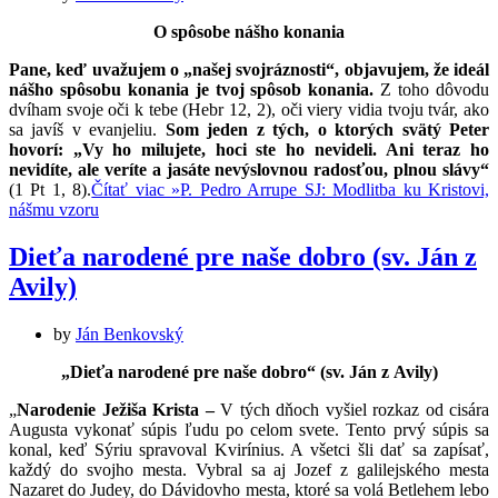
O spôsobe nášho konania
Pane, keď uvažujem o „našej svojráznosti“, objavujem, že ideál
nášho spôsobu konania je tvoj spôsob konania.
Z toho dôvodu
dvíham svoje oči k tebe (Hebr 12, 2), oči viery vidia tvoju tvár, ako
sa javíš v evanjeliu.
Som jeden z tých, o ktorých svätý Peter
hovorí: „Vy ho milujete, hoci ste ho nevideli. Ani teraz ho
nevidíte, ale veríte a jasáte nevýslovnou radosťou, plnou slávy“
(1 Pt 1, 8).
Čítať viac »
P. Pedro Arrupe SJ: Modlitba ku Kristovi,
nášmu vzoru
Dieťa narodené pre naše dobro (sv. Ján z
Avily)
by
Ján Benkovský
„Dieťa narodené pre naše dobro“ (sv. Ján z Avily)
„
Narodenie Ježiša Krista –
V tých dňoch vyšiel rozkaz od cisára
Augusta vykonať súpis ľudu po celom svete. Tento prvý súpis sa
konal, keď Sýriu spravoval Kvirínius. A všetci šli dať sa zapísať,
každý do svojho mesta. Vybral sa aj Jozef z galilejského mesta
Nazaret do Judey, do Dávidovho mesta, ktoré sa volá Betlehem lebo