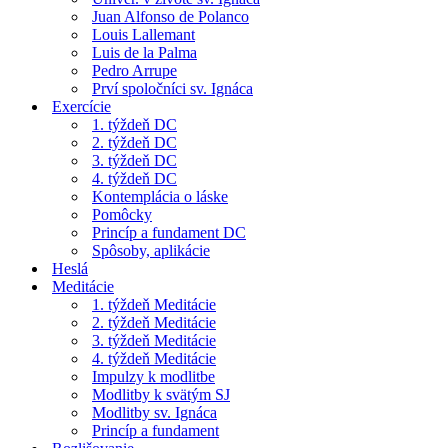
Juan Alfonso de Polanco
Louis Lallemant
Luis de la Palma
Pedro Arrupe
Prví spoločníci sv. Ignáca
Exercície
1. týždeň DC
2. týždeň DC
3. týždeň DC
4. týždeň DC
Kontemplácia o láske
Pomôcky
Princíp a fundament DC
Spôsoby, aplikácie
Heslá
Meditácie
1. týždeň Meditácie
2. týždeň Meditácie
3. týždeň Meditácie
4. týždeň Meditácie
Impulzy k modlitbe
Modlitby k svätým SJ
Modlitby sv. Ignáca
Princíp a fundament