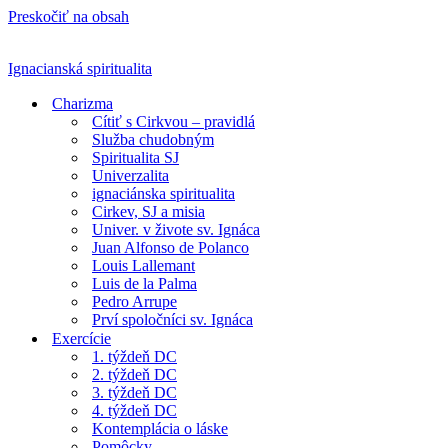
Preskočiť na obsah
Ignacianská spiritualita
Charizma
Cítiť s Cirkvou – pravidlá
Služba chudobným
Spiritualita SJ
Univerzalita
ignaciánska spiritualita
Cirkev, SJ a misia
Univer. v živote sv. Ignáca
Juan Alfonso de Polanco
Louis Lallemant
Luis de la Palma
Pedro Arrupe
Prví spoločníci sv. Ignáca
Exercície
1. týždeň DC
2. týždeň DC
3. týždeň DC
4. týždeň DC
Kontemplácia o láske
Pomôcky