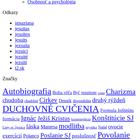
Osobnosť a psychológia
Odkazy
ignaziana
jesuitas
jesuiten
jesuits
jezsuita
jezuici
jezuité
jezuiti
t2.sk
Značky
Autobiografia
Charizma
Božia vôľa
Byť jezuitom
cesta
Cirkev
druhý týždeň
chudoba
Denník
chudobní
disponibilita
DUCHOVNÉ CVIČENIA
Formula Inštitútu
Ignác
Konštitúcie SJ
Ježiš Kristus
formácia
kontemplácia
modlitba
láska
ovocie
Manresa
Nadal
mystika
Listy sv. Ignáca
Povolanie
Poslanie SJ
exercícií
poslušnosť
Polanco