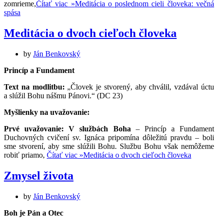
zomrieme,
Čítať viac »
Meditácia o poslednom cieli človeka: večná
spása
Meditácia o dvoch cieľoch človeka
by
Ján Benkovský
Princíp a Fundament
Text na modlitbu:
„Človek je stvorený, aby chválil, vzdával úctu
a slúžil Bohu nášmu Pánovi.“ (DC 23)
Myšlienky na uvažovanie:
Prvé uvažovanie: V službách Boha
– Princíp a Fundament
Duchovných cvičení sv. Ignáca pripomína dôležitú pravdu – boli
sme stvorení, aby sme slúžili Bohu. Službu Bohu však nemôžeme
robiť priamo,
Čítať viac »
Meditácia o dvoch cieľoch človeka
Zmysel života
by
Ján Benkovský
Boh je Pán a Otec