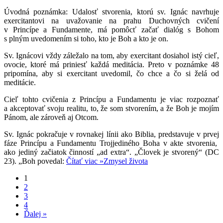
Úvodná poznámka: Udalosť stvorenia, ktorú sv. Ignác navrhuje
exercitantovi na uvažovanie na prahu Duchovných cvičení
v Princípe a Fundamente, má pomôcť začať dialóg s Bohom
s plným uvedomením si toho, kto je Boh a kto je on.
Sv. Ignácovi vždy záležalo na tom, aby exercitant dosiahol istý cieľ,
ovocie, ktoré má priniesť každá meditácia. Preto v poznámke 48
pripomína, aby si exercitant uvedomil, čo chce a čo si želá od
meditácie.
Cieľ tohto cvičenia z Princípu a Fundamentu je viac rozpoznať
a akceptovať svoju realitu, to, že som stvorením, a že Boh je mojím
Pánom, ale zároveň aj Otcom.
Sv. Ignác pokračuje v rovnakej línii ako Biblia, predstavuje v prvej
fáze Princípu a Fundamentu Trojjediného Boha v akte stvorenia,
ako jediný začiatok činností „ad extra“. „Človek je stvorený“ (DC
23). „Boh povedal:
Čítať viac »
Zmysel života
1
2
3
4
Ďalej »