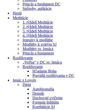
Princíp a fundament DC
Spôsoby, aplikácie
Heslá
Meditácie
1. týždeň Meditácie
2. týždeň Meditácie
3. týždeň Meditácie
4. týždeň Meditácie
Impulzy k modlitbe
Modlitby k svätým SJ
Modlitby sv. Ignáca
Princíp a fundament
Rozlišovanie
„Voľba“ v DC sv. Ignáca
Rozlišovanie
Hľadanie Boha
Pravidlá rozlišovania v DC
Ignác z Loyoly
Diela
Autobiografia
Denník
Duchovné cvičenia
Formula Inštitútu
Konštitúcie SJ