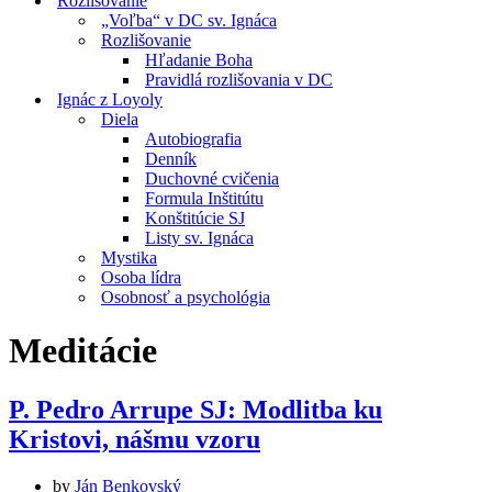
Rozlišovanie
„Voľba“ v DC sv. Ignáca
Rozlišovanie
Hľadanie Boha
Pravidlá rozlišovania v DC
Ignác z Loyoly
Diela
Autobiografia
Denník
Duchovné cvičenia
Formula Inštitútu
Konštitúcie SJ
Listy sv. Ignáca
Mystika
Osoba lídra
Osobnosť a psychológia
Meditácie
P. Pedro Arrupe SJ: Modlitba ku
Kristovi, nášmu vzoru
by
Ján Benkovský