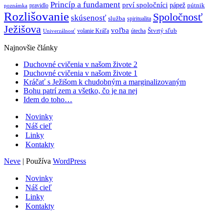
Princíp a fundament
prví spoločníci
pápež
pútnik
pravidlo
poznámka
Rozlišovanie
Spoločnosť
skúsenosť
služba
spiritualita
Ježišova
voľba
Štvrtý sľub
volanie Kráľa
útecha
Univerzálnosť
Najnovšie články
Duchovné cvičenia v našom živote 2
Duchovné cvičenia v našom živote 1
Kráčať s Ježišom k chudobným a marginalizovaným
Bohu patrí zem a všetko, čo je na nej
Idem do toho…
Novinky
Náš cieľ
Linky
Kontakty
Neve
| Používa
WordPress
Novinky
Náš cieľ
Linky
Kontakty