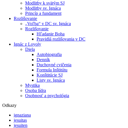
Modlitby k svätým SJ
Modlitby sv. Ignáca
Princíp a fundament
Rozlišovanie
„Voľba“ v DC sv. Ignáca
Rozlišovanie
Hľadanie Boha
Pravidlá rozlišovania v DC
Ignác z Loyoly
Diela
Autobiografia
Denník
Duchovné cvičenia
Formula Inštitútu
Konštitúcie SJ
Listy sv. Ignáca
Mystika
Osoba lídra
Osobnosť a psychológia
Odkazy
ignaziana
jesuitas
jesuiten