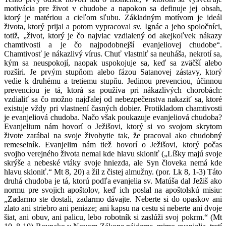
motivácia pre život v chudobe a napokon sa definuje jej obsah,
ktorý je matériou a cieľom sľubu. Základným motívom je ideál
života, ktorý prijal a potom vypracoval sv. Ignác a jeho spoločníci,
totiž, „život, ktorý je čo najviac vzdialený od akejkoľvek nákazy
chamtivosti a je čo najpodobnejší evanjeliovej chudobe“.
Chamtivosť je nákazlivý vírus. Chuť vlastniť sa neuháša, nekrotí sa,
kým sa neuspokojí, naopak uspokojuje sa, keď sa zväčší alebo
rozšíri. Je prvým stupňom alebo fázou Satanovej zástavy, ktorý
vedie k druhému a tretiemu stupňu. Jedinou prevenciou, účinnou
prevenciou je tá, ktorá sa používa pri nákazlivých chorobách:
vzdialiť sa čo možno najďalej od nebezpečenstva nakaziť sa, ktoré
existuje vždy pri vlastnení časných dobier. Protikladom chamtivosti
je evanjeliová chudoba. Načo však poukazuje evanjeliová chudoba?
Evanjelium nám hovorí o Ježišovi, ktorý si vo svojom skrytom
živote zarábal na svoje živobytie tak, že pracoval ako chudobný
remeselník. Evanjelim nám tiež hovorí o Ježišovi, ktorý počas
svojho verejného života nemal kde hlavu skloniť („Líšky majú svoje
skrýše a nebeské vtáky svoje hniezda, ale Syn človeka nemá kde
hlavu skloniť.“ Mt 8, 20) a žil z čistej almužny. (por. Lk 8, 1-3) Táto
druhá chudoba je tá, ktorú podľa evanjelia sv. Matúša dal Ježiš ako
normu pre svojich apoštolov, keď ich poslal na apoštolskú misiu:
„Zadarmo ste dostali, zadarmo dávajte. Neberte si do opaskov ani
zlato ani striebro ani peniaze; ani kapsu na cestu si neberte ani dvoje
šiat, ani obuv, ani palicu, lebo robotník si zaslúži svoj pokrm.“ (Mt