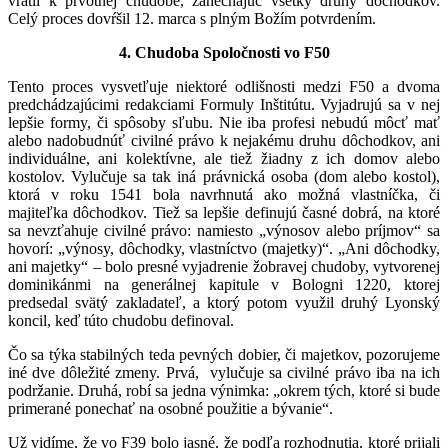
vrátil k prvotnej chudobe, zanechajúc všetky druhy dôchodkov.
Celý proces dovŕšil 12. marca s plným Božím potvrdením.
4. Chudoba Spoločnosti vo F50
Tento proces vysvetľuje niektoré odlišnosti medzi F50 a dvoma
predchádzajúcimi redakciami Formuly Inštitútu. Vyjadrujú sa v nej
lepšie formy, či spôsoby sľubu. Nie iba profesi nebudú môcť mať
alebo nadobudnúť civilné právo k nejakému druhu dôchodkov, ani
individuálne, ani kolektívne, ale tiež žiadny z ich domov alebo
kostolov. Vylučuje sa tak iná právnická osoba (dom alebo kostol),
ktorá v roku 1541 bola navrhnutá ako možná vlastníčka, či
majiteľka dôchodkov. Tiež sa lepšie definujú časné dobrá, na ktoré
sa nevzťahuje civilné právo: namiesto „výnosov alebo príjmov“ sa
hovorí: „výnosy, dôchodky, vlastníctvo (majetky)“. „Ani dôchodky,
ani majetky“ – bolo presné vyjadrenie žobravej chudoby, vytvorenej
dominikánmi na generálnej kapitule v Bologni 1220, ktorej
predsedal svätý zakladateľ, a ktorý potom využil druhý Lyonský
koncil, keď túto chudobu definoval.
Čo sa týka stabilných teda pevných dobier, či majetkov, pozorujeme
iné dve dôležité zmeny. Prvá, vylučuje sa civilné právo iba na ich
podržanie. Druhá, robí sa jedna výnimka: „okrem tých, ktoré si bude
primerané ponechať na osobné použitie a bývanie“.
Už vidíme, že vo F39 bolo jasné, že podľa rozhodnutia, ktoré prijali