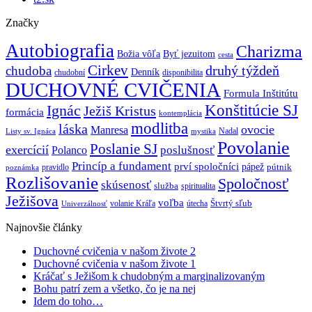
Značky
Autobiografia
Charizma
Božia vôľa
Byť jezuitom
cesta
Cirkev
druhý týždeň
chudoba
Denník
chudobní
disponibilita
DUCHOVNÉ CVIČENIA
Formula Inštitútu
Ignác
Konštitúcie SJ
Ježiš Kristus
formácia
kontemplácia
modlitba
láska
ovocie
Manresa
Nadal
mystika
Listy sv. Ignáca
Povolanie
Poslanie SJ
exercícií
poslušnosť
Polanco
Princíp a fundament
prví spoločníci
pápež
pútnik
pravidlo
poznámka
Rozlišovanie
Spoločnosť
skúsenosť
služba
spiritualita
Ježišova
voľba
Štvrtý sľub
volanie Kráľa
útecha
Univerzálnosť
Najnovšie články
Duchovné cvičenia v našom živote 2
Duchovné cvičenia v našom živote 1
Kráčať s Ježišom k chudobným a marginalizovaným
Bohu patrí zem a všetko, čo je na nej
Idem do toho…