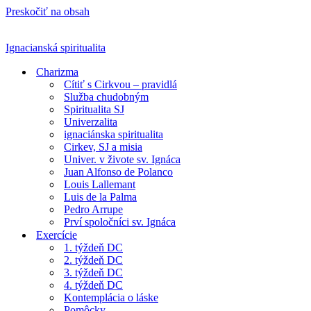
Preskočiť na obsah
Ignacianská spiritualita
Charizma
Cítiť s Cirkvou – pravidlá
Služba chudobným
Spiritualita SJ
Univerzalita
ignaciánska spiritualita
Cirkev, SJ a misia
Univer. v živote sv. Ignáca
Juan Alfonso de Polanco
Louis Lallemant
Luis de la Palma
Pedro Arrupe
Prví spoločníci sv. Ignáca
Exercície
1. týždeň DC
2. týždeň DC
3. týždeň DC
4. týždeň DC
Kontemplácia o láske
Pomôcky