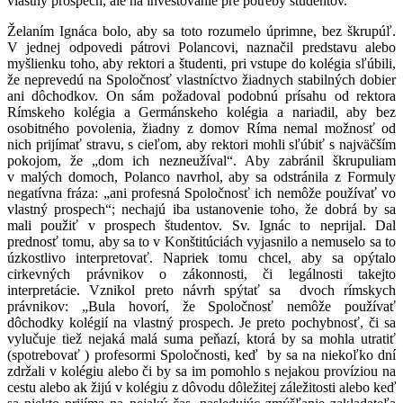
vlastný prospech, ale na investovanie pre potreby študentov.
Želaním Ignáca bolo, aby sa toto rozumelo úprimne, bez škrupúľ.
V jednej odpovedi pátrovi Polancovi, naznačil predstavu alebo
myšlienku toho, aby rektori a študenti, pri vstupe do kolégia sľúbili,
že neprevedú na Spoločnosť vlastníctvo žiadnych stabilných dobier
ani dôchodkov. On sám požadoval podobnú prísahu od rektora
Rímskeho kolégia a Germánskeho kolégia a nariadil, aby bez
osobitného povolenia, žiadny z domov Ríma nemal možnosť od
nich prijímať stravu, s cieľom, aby rektori mohli sľúbiť s najväčším
pokojom, že „dom ich nezneužíval“. Aby zabránil škrupuliam
v malých domoch, Polanco navrhol, aby sa odstránila z Formuly
negatívna fráza: „ani profesná Spoločnosť ich nemôže používať vo
vlastný prospech“; nechajú iba ustanovenie toho, že dobrá by sa
mali použiť v prospech študentov. Sv. Ignác to neprijal. Dal
prednosť tomu, aby sa to v Konštitúciách vyjasnilo a nemuselo sa to
úzkostlivo interpretovať. Napriek tomu chcel, aby sa opýtalo
cirkevných právnikov o zákonnosti, či legálnosti takejto
interpretácie. Vznikol preto návrh spýtať sa dvoch rímskych
právnikov: „Bula hovorí, že Spoločnosť nemôže používať
dôchodky kolégií na vlastný prospech. Je preto pochybnosť, či sa
vylučuje tiež nejaká malá suma peňazí, ktorá by sa mohla utratiť
(spotrebovať ) profesormi Spoločnosti, keď by sa na niekoľko dní
zdržali v kolégiu alebo či by sa im pomohlo s nejakou províziou na
cestu alebo ak žijú v kolégiu z dôvodu dôležitej záležitosti alebo keď