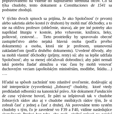
pripravovaného na videnie do najbližšieho stretnutia otcov. Čo sa
týka chudoby, tento dokument a
Constituciones de 1541
sa
podstatne zhodujú.
V týchto dvoch spisoch sa prijíma, že ako Spoločnosť (v prvom)
alebo sakristia alebo kostol (v druhom) by mohli mať dôchodky, a to
nie na obživu profesov (oblečenie, strava), ale pre iné potreby ako
napríklad liturgiu v kostole, jeho vybavenie, knižnicu, lieky,
poštovné, cestovné… Tieto prostriedky by spravovalo obecné
zastupiteľstvo alebo nejaká hlavná osoba (podľa prvého
dokumentu) a osoba, ktorá nie je profesom, ustanovená
zakladateľom (podľa druhého dokumentu). Uvedené dôvody, aby
sa mohli vlastniť dôchodky (príjmy, renty) sú: aby sa lepšie udržala
Spoločnosť; aby sa menej obťažovali dobrodinci; aby pátri nemali
takú potrebu žiadať almužnu a viac času by mohli venovať
duchovným veciam (apoštolským ministériám, modlitbe, štúdiu…)
….
Hľadal sa spôsob zachrániť toto zdanlivé uvoľnenie, dodávajúc aj
isté interpretácie (vysvetlenia) „žobravej“ chudoby, ktoré vtedy
predkladali odborníci na kanonické právo. Ale dokument
Fundación
de casa
výslovne hovorí, že pátri sa inšpirovali tak v chudobe
žobravých rádov ako aj v chudobe mníšskych rádov tým, že si
zobrali časť z jednej a časť z druhej. Ak porovnáme tento systém
chudoby s tým, čo je zavedené vo F39 a F40, vidíme nasledujúce