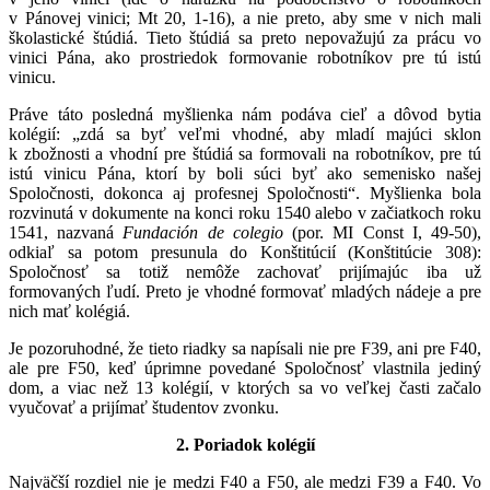
v Pánovej vinici; Mt 20, 1-16), a nie preto, aby sme v nich mali
školastické štúdiá. Tieto štúdiá sa preto nepovažujú za prácu vo
vinici Pána, ako prostriedok formovanie robotníkov pre tú istú
vinicu.
Práve táto posledná myšlienka nám podáva cieľ a dôvod bytia
kolégií: „zdá sa byť veľmi vhodné, aby mladí majúci sklon
k zbožnosti a vhodní pre štúdiá sa formovali na robotníkov, pre tú
istú vinicu Pána, ktorí by boli súci byť ako semenisko našej
Spoločnosti, dokonca aj profesnej Spoločnosti“. Myšlienka bola
rozvinutá v dokumente na konci roku 1540 alebo v začiatkoch roku
1541, nazvaná
Fundación de colegio
(por. MI Const I, 49-50),
odkiaľ sa potom presunula do Konštitúcií (Konštitúcie 308):
Spoločnosť sa totiž nemôže zachovať prijímajúc iba už
formovaných ľudí. Preto je vhodné formovať mladých nádeje a pre
nich mať kolégiá.
Je pozoruhodné, že tieto riadky sa napísali nie pre F39, ani pre F40,
ale pre F50, keď úprimne povedané Spoločnosť vlastnila jediný
dom, a viac než 13 kolégií, v ktorých sa vo veľkej časti začalo
vyučovať a prijímať študentov zvonku.
2. Poriadok kolégií
Najväčší rozdiel nie je medzi F40 a F50, ale medzi F39 a F40. Vo