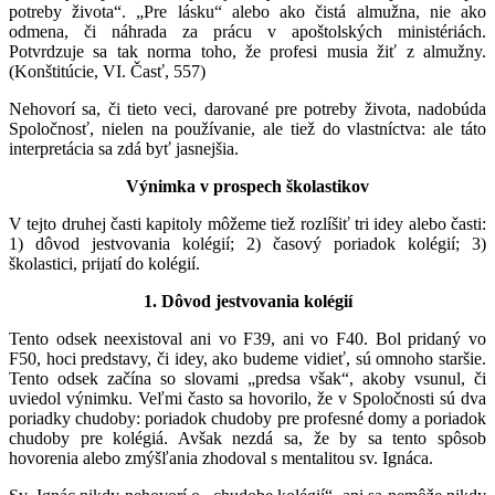
potreby života“. „Pre lásku“ alebo ako čistá almužna, nie ako
odmena, či náhrada za prácu v apoštolských ministériách.
Potvrdzuje sa tak norma toho, že profesi musia žiť z almužny.
(Konštitúcie, VI. Časť, 557)
Nehovorí sa, či tieto veci, darované pre potreby života, nadobúda
Spoločnosť, nielen na používanie, ale tiež do vlastníctva: ale táto
interpretácia sa zdá byť jasnejšia.
Výnimka v prospech školastikov
V tejto druhej časti kapitoly môžeme tiež rozlíšiť tri idey alebo časti:
1) dôvod jestvovania kolégií; 2) časový poriadok kolégií; 3)
školastici, prijatí do kolégií.
1. Dôvod jestvovania kolégií
Tento odsek neexistoval ani vo F39, ani vo F40. Bol pridaný vo
F50, hoci predstavy, či idey, ako budeme vidieť, sú omnoho staršie.
Tento odsek začína so slovami „predsa však“, akoby vsunul, či
uviedol výnimku. Veľmi často sa hovorilo, že v Spoločnosti sú dva
poriadky chudoby: poriadok chudoby pre profesné domy a poriadok
chudoby pre kolégiá. Avšak nezdá sa, že by sa tento spôsob
hovorenia alebo zmýšľania zhodoval s mentalitou sv. Ignáca.