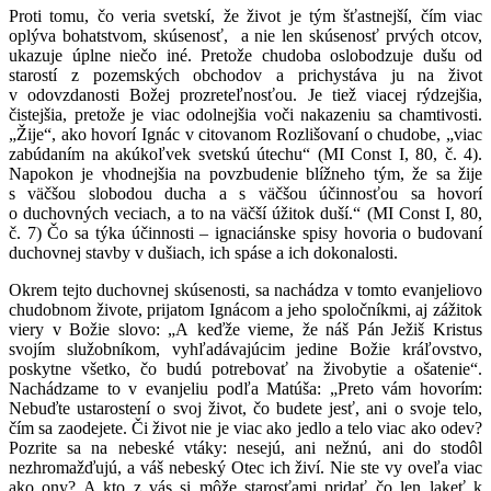
Proti tomu, čo veria svetskí, že život je tým šťastnejší, čím viac
oplýva bohatstvom, skúsenosť, a nie len skúsenosť prvých otcov,
ukazuje úplne niečo iné. Pretože chudoba oslobodzuje dušu od
starostí z pozemských obchodov a prichystáva ju na život
v odovzdanosti Božej prozreteľnosťou. Je tiež viacej rýdzejšia,
čistejšia, pretože je viac odolnejšia voči nakazeniu sa chamtivosti.
„Žije“, ako hovorí Ignác v citovanom Rozlišovaní o chudobe, „viac
zabúdaním na akúkoľvek svetskú útechu“ (MI Const I, 80, č. 4).
Napokon je vhodnejšia na povzbudenie blížneho tým, že sa žije
s väčšou slobodou ducha a s väčšou účinnosťou sa hovorí
o duchovných veciach, a to na väčší úžitok duší.“ (MI Const I, 80,
č. 7) Čo sa týka účinnosti – ignaciánske spisy hovoria o budovaní
duchovnej stavby v dušiach, ich spáse a ich dokonalosti.
Okrem tejto duchovnej skúsenosti, sa nachádza v tomto evanjeliovo
chudobnom živote, prijatom Ignácom a jeho spoločníkmi, aj zážitok
viery v Božie slovo: „A keďže vieme, že náš Pán Ježiš Kristus
svojím služobníkom, vyhľadávajúcim jedine Božie kráľovstvo,
poskytne všetko, čo budú potrebovať na živobytie a ošatenie“.
Nachádzame to v evanjeliu podľa Matúša: „Preto vám hovorím:
Nebuďte ustarostení o svoj život, čo budete jesť, ani o svoje telo,
čím sa zaodejete. Či život nie je viac ako jedlo a telo viac ako odev?
Pozrite sa na nebeské vtáky: nesejú, ani nežnú, ani do stodôl
nezhromažďujú, a váš nebeský Otec ich živí. Nie ste vy oveľa viac
ako ony? A kto z vás si môže starosťami pridať čo len lakeť k