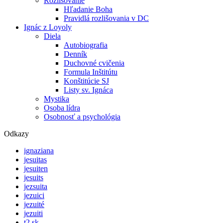
Rozlišovanie
Hľadanie Boha
Pravidlá rozlišovania v DC
Ignác z Loyoly
Diela
Autobiografia
Denník
Duchovné cvičenia
Formula Inštitútu
Konštitúcie SJ
Listy sv. Ignáca
Mystika
Osoba lídra
Osobnosť a psychológia
Odkazy
ignaziana
jesuitas
jesuiten
jesuits
jezsuita
jezuici
jezuité
jezuiti
t2.sk