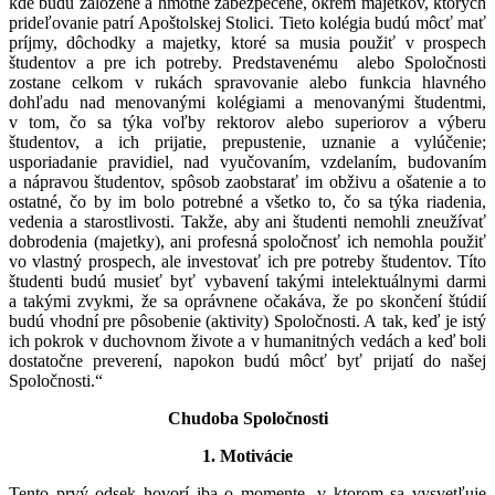
kde budú založené a hmotne zabezpečené, okrem majetkov, ktorých
prideľovanie patrí Apoštolskej Stolici. Tieto kolégia budú môcť mať
príjmy, dôchodky a majetky, ktoré sa musia použiť v prospech
študentov a pre ich potreby. Predstavenému alebo Spoločnosti
zostane celkom v rukách spravovanie alebo funkcia hlavného
dohľadu nad menovanými kolégiami a menovanými študentmi,
v tom, čo sa týka voľby rektorov alebo superiorov a výberu
študentov, a ich prijatie, prepustenie, uznanie a vylúčenie;
usporiadanie pravidiel, nad vyučovaním, vzdelaním, budovaním
a nápravou študentov, spôsob zaobstarať im obživu a ošatenie a to
ostatné, čo by im bolo potrebné a všetko to, čo sa týka riadenia,
vedenia a starostlivosti. Takže, aby ani študenti nemohli zneužívať
dobrodenia (majetky), ani profesná spoločnosť ich nemohla použiť
vo vlastný prospech, ale investovať ich pre potreby študentov. Títo
študenti budú musieť byť vybavení takými intelektuálnymi darmi
a takými zvykmi, že sa oprávnene očakáva, že po skončení štúdií
budú vhodní pre pôsobenie (aktivity) Spoločnosti. A tak, keď je istý
ich pokrok v duchovnom živote a v humanitných vedách a keď boli
dostatočne preverení, napokon budú môcť byť prijatí do našej
Spoločnosti.“
Chudoba Spoločnosti
1. Motivácie
Tento prvý odsek hovorí iba o momente, v ktorom sa vysvetľuje