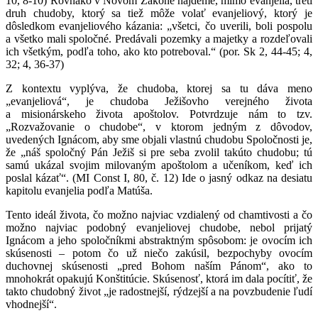
10, 8-10) Rovnako v Novom Zákone nájdeme, mimo evanjelia, tretí
druh chudoby, ktorý sa tiež môže volať evanjeliový, ktorý je
dôsledkom evanjeliového kázania: „všetci, čo uverili, boli pospolu
a všetko mali spoločné. Predávali pozemky a majetky a rozdeľovali
ich všetkým, podľa toho, ako kto potreboval.“ (por. Sk 2, 44-45; 4,
32; 4, 36-37)
Z kontextu vyplýva, že chudoba, ktorej sa tu dáva meno
„evanjeliová“, je chudoba Ježišovho verejného života
a misionárskeho života apoštolov. Potvrdzuje nám to tzv.
„Rozvažovanie o chudobe“, v ktorom jedným z dôvodov,
uvedených Ignácom, aby sme objali vlastnú chudobu Spoločnosti je,
že „náš spoločný Pán Ježiš si pre seba zvolil takúto chudobu; tú
samú ukázal svojim milovaným apoštolom a učeníkom, keď ich
poslal kázať“. (MI Const I, 80, č. 12) Ide o jasný odkaz na desiatu
kapitolu evanjelia podľa Matúša.
Tento ideál života, čo možno najviac vzdialený od chamtivosti a čo
možno najviac podobný evanjeliovej chudobe, nebol prijatý
Ignácom a jeho spoločníkmi abstraktným spôsobom: je ovocím ich
skúsenosti – potom čo už niečo zakúsil, bezpochyby ovocím
duchovnej skúsenosti „pred Bohom naším Pánom“, ako to
mnohokrát opakujú Konštitúcie. Skúsenosť, ktorá im dala pocítiť, že
takto chudobný život „je radostnejší, rýdzejší a na povzbudenie ľudí
vhodnejší“.