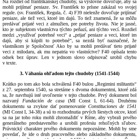
Na rozdiel od františkánskej chudoby, sa výslovne dovoľuje, aby sa
mohli prijímať peniaze. Sv. František to prísne zakázal vo svojej
regule. (sv. František, Regula, č. 4) F39 nielenže dovoľuje prijímať
peniaze, ale tiež veci, ktoré im dajú. To tiež znamená, že sa môžu
predávať prijaté veci z almužien, pre potreby života. Nie je jasné,
kto je subjektom vlastníctva týchto peňazí, ani týchto vecí. Rozdiel
medzi „využívať potrebné veci“ a „prijať peniaze a veci, ktoré im
dajú, aby si kúpili to potrebné“, sa nezdá byť naznačené, že
vlastníkom je Spoločnosť Ako by sa mohli predávať tieto prijaté
veci z milodaru, ak mu nepatria vo vlastníctve? F40 opísala tento
odsek bez úprav. Len v jednom slovo odpisovač urobil chybu
v texte.
3. Váhania ohľadom tejto chudoby (1541-1544)
Krátko po tom ako bola schválená F40 bulou „Regimini militantis“
z 27. septembra 1540, sa stretáme s dvoma dokumentmi, ktoré zdá
sa, že navrhujú isté uvoľnenie v tejto chudobe. Prvý dokument bol
nazvaný
Fundación de casa
(MI Const I, 61-64). Druhému
dokumentu sa zvykne dať pomenovanie
Constituciones de 1541
(MI Const I, 34-38) a sú to rozhodnutia prvých šiestych otcov, ktorí
sa na jar toho roku mohli zhromaždiť v Ríme, aby vybrali prvého
generálneho predstaveného a urobili profesiu rehoľných sľubov.
Právnický charakter prvého dokumentu nepoznáme. Mohli by sme
povedať, že ide o druh pracovného alebo základného dokumentu,