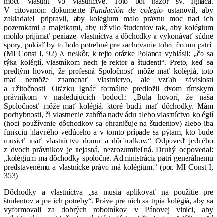
môcť vlastniť vo vlastníctve. Toto bol názor sv. Ignáca.
V citovanom dokumente
Fundación de colegio
ustanovil, aby
zakladateľ pripravil, aby kolégium malo právnu moc nad ich
pozemkami a majetkami, aby uživilo študentov tak, aby kolégium
mohlo prijímať peniaze, vlastníctva a dôchodky a vykonávať súdne
spory, pokiaľ by to bolo potrebné pre zachovanie toho, čo mu patrí.
(MI Const I, 92) A neskôr, k tejto otázke Polanca vyhlásil: „čo sa
týka kolégií, vlastníkom nech je rektor a študenti“. Preto, keď sa
predtým hovorí, že profesná Spoločnosť môže mať kolégiá, toto
mať nemôže znamenať vlastníctvo, ale vzťah závislosti
a užitočnosti. Otázku Ignác formálne predložil dvom rímskym
právnikom v nasledujúcich bodoch: „Bula hovorí, že naša
Spoločnosť môže mať kolégiá, ktoré budú mať dôchodky. Mám
pochybnosti, či vlastnenie zahŕňa nadvládu alebo vlastníctvo kolégií
(hoci používanie dôchodkov sa ohraničuje na študentov) alebo iba
funkciu hlavného vedúceho a v tomto prípade sa pýtam, kto bude
musieť mať vlastníctvo domu a dôchodkov.“ Odpoveď jedného
z dvoch právnikov je nejasná, nezrozumiteľná. Druhý odpovedal:
„kolégium má dôchodky spoločné. Administrácia patrí generálnemu
predstavenému a vlastnícke právo má kolégium.“ (por. MI Const I,
353)
Dôchodky a vlastníctva „sa musia aplikovať na použitie pre
študentov a pre ich potreby“. Práve pre nich sa trpia kolégiá, aby sa
vyformovali za dobrých robotníkov v Pánovej vinici, aby