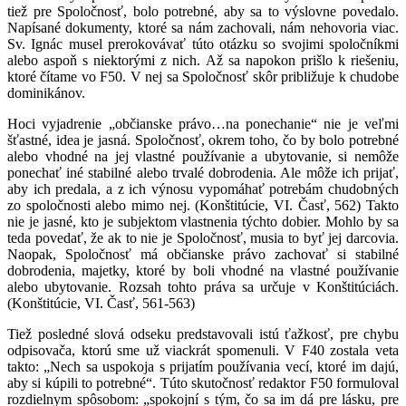
tiež pre Spoločnosť, bolo potrebné, aby sa to výslovne povedalo.
Napísané dokumenty, ktoré sa nám zachovali, nám nehovoria viac.
Sv. Ignác musel prerokovávať túto otázku so svojimi spoločníkmi
alebo aspoň s niektorými z nich. Až sa napokon prišlo k riešeniu,
ktoré čítame vo F50. V nej sa Spoločnosť skôr približuje k chudobe
dominikánov.
Hoci vyjadrenie „občianske právo…na ponechanie“ nie je veľmi
šťastné, idea je jasná. Spoločnosť, okrem toho, čo by bolo potrebné
alebo vhodné na jej vlastné používanie a ubytovanie, si nemôže
ponechať iné stabilné alebo trvalé dobrodenia. Ale môže ich prijať,
aby ich predala, a z ich výnosu vypomáhať potrebám chudobných
zo spoločnosti alebo mimo nej. (Konštitúcie, VI. Časť, 562) Takto
nie je jasné, kto je subjektom vlastnenia týchto dobier. Mohlo by sa
teda povedať, že ak to nie je Spoločnosť, musia to byť jej darcovia.
Naopak, Spoločnosť má občianske právo zachovať si stabilné
dobrodenia, majetky, ktoré by boli vhodné na vlastné používanie
alebo ubytovanie. Rozsah tohto práva sa určuje v Konštitúciách.
(Konštitúcie, VI. Časť, 561-563)
Tiež posledné slová odseku predstavovali istú ťažkosť, pre chybu
odpisovača, ktorú sme už viackrát spomenuli. V F40 zostala veta
takto: „Nech sa uspokoja s prijatím používania vecí, ktoré im dajú,
aby si kúpili to potrebné“. Túto skutočnosť redaktor F50 formuloval
rozdielnym spôsobom: „spokojní s tým, čo sa im dá pre lásku, pre