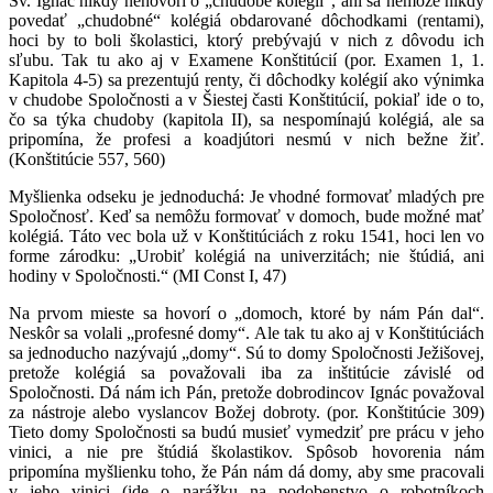
Sv. Ignác nikdy nehovorí o „chudobe kolégií“, ani sa nemôže nikdy
povedať „chudobné“ kolégiá obdarované dôchodkami (rentami),
hoci by to boli školastici, ktorý prebývajú v nich z dôvodu ich
sľubu. Tak tu ako aj v Examene Konštitúcií (por. Examen 1, 1.
Kapitola 4-5) sa prezentujú renty, či dôchodky kolégií ako výnimka
v chudobe Spoločnosti a v Šiestej časti Konštitúcií, pokiaľ ide o to,
čo sa týka chudoby (kapitola II), sa nespomínajú kolégiá, ale sa
pripomína, že profesi a koadjútori nesmú v nich bežne žiť.
(Konštitúcie 557, 560)
Myšlienka odseku je jednoduchá: Je vhodné formovať mladých pre
Spoločnosť. Keď sa nemôžu formovať v domoch, bude možné mať
kolégiá. Táto vec bola už v Konštitúciách z roku 1541, hoci len vo
forme zárodku: „Urobiť kolégiá na univerzitách; nie štúdiá, ani
hodiny v Spoločnosti.“ (MI Const I, 47)
Na prvom mieste sa hovorí o „domoch, ktoré by nám Pán dal“.
Neskôr sa volali „profesné domy“. Ale tak tu ako aj v Konštitúciách
sa jednoducho nazývajú „domy“. Sú to domy Spoločnosti Ježišovej,
pretože kolégiá sa považovali iba za inštitúcie závislé od
Spoločnosti. Dá nám ich Pán, pretože dobrodincov Ignác považoval
za nástroje alebo vyslancov Božej dobroty. (por. Konštitúcie 309)
Tieto domy Spoločnosti sa budú musieť vymedziť pre prácu v jeho
vinici, a nie pre štúdiá školastikov. Spôsob hovorenia nám
pripomína myšlienku toho, že Pán nám dá domy, aby sme pracovali
v jeho vinici (ide o narážku na podobenstvo o robotníkoch