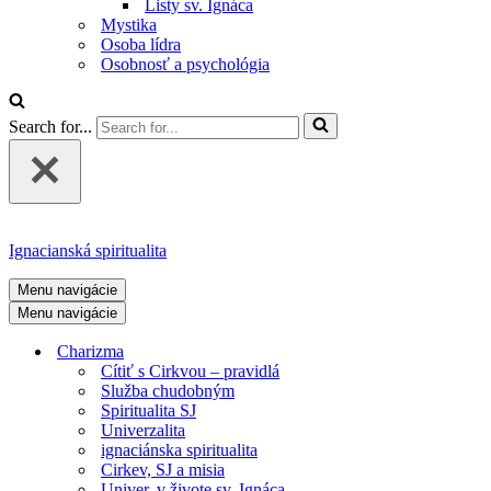
Listy sv. Ignáca
Mystika
Osoba lídra
Osobnosť a psychológia
Search for...
Ignacianská spiritualita
Menu navigácie
Menu navigácie
Charizma
Cítiť s Cirkvou – pravidlá
Služba chudobným
Spiritualita SJ
Univerzalita
ignaciánska spiritualita
Cirkev, SJ a misia
Univer. v živote sv. Ignáca