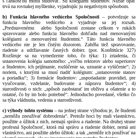
s ľahkosťou mohli študovať. Sú kolégiami študentov. Nižšie opäť
trvá na rovnakej myšlienke, vyjadrujúc ju negatívnym spôsobom.
b) Funkcia hlavného vedúceho Spoločnosti
– potvrdzuje sa
funkcia hlavného vedúceho a vyjadruje sa jej rozsah.
„Predstavenému alebo Spoločnosti zostane celkom v rukách
spravovanie alebo funkcia hlavného dohľadu nad menovanými
kolégiami a menovanými študentmi.“ Táto funkcia hlavného
vedúceho nie je len čistým dozorom. Zahŕňa tiež spravovanie,
riadenie a udržiavanie časných dobier. (por. Konštitúcie 327)
Rozširuje sa na vymedzenie toho, čo týka: 1) zriadenia, či
ustanovenia kolégia samotného: „voľbu rektorov alebo superiorov
a študentov, ich prijímanie, rozlúčenie sa, uznanie a vylúčenie“; 2)
noriem, s ktorými sa musí riadiť kolégium: „ustanovenie stanov
a poriadku“; 3) formácie študentov: „usporiadanie pravidiel, pre
vyučovanie, vzdelanie, budovanie a nápravu študentov“; 4)
starostlivosti o nich: „spôsob zaobstarať im obživu a ošatenie a to
ostatné, čo by im bolo potrebné“. Jednoducho povedané, všetko čo
sa týka vládnutia, vedenia a starostlivosti.
c) výhody tohto systému
– na jednej strane výhodou je, že študenti
„nemôžu zneužívať dobrodenia“. Pretože hoci by mali vlastníctvo,
použitie a úžitok z nich, nemajú správu a riadenie. Na druhej strane
profesná Spoločnosť, ktorá má správu a riadenie dobier, nemá ani
vlastníctvo, ani použitie alebo úžitok: a tak „nemôže ich používať na