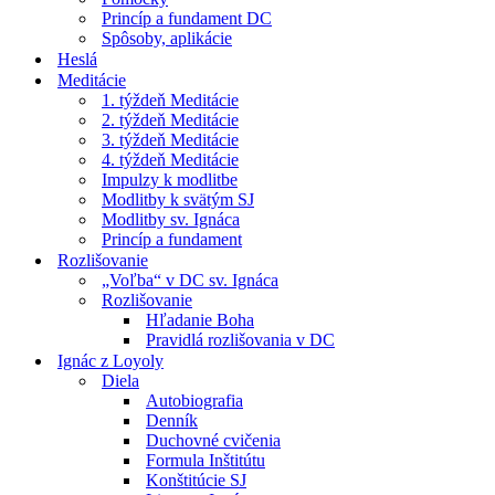
Princíp a fundament DC
Spôsoby, aplikácie
Heslá
Meditácie
1. týždeň Meditácie
2. týždeň Meditácie
3. týždeň Meditácie
4. týždeň Meditácie
Impulzy k modlitbe
Modlitby k svätým SJ
Modlitby sv. Ignáca
Princíp a fundament
Rozlišovanie
„Voľba“ v DC sv. Ignáca
Rozlišovanie
Hľadanie Boha
Pravidlá rozlišovania v DC
Ignác z Loyoly
Diela
Autobiografia
Denník
Duchovné cvičenia
Formula Inštitútu
Konštitúcie SJ