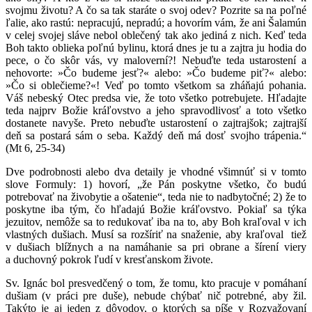
svojmu životu? A čo sa tak staráte o svoj odev? Pozrite sa na poľné
ľalie, ako rastú: nepracujú, nepradú; a hovorím vám, že ani Šalamún
v celej svojej sláve nebol oblečený tak ako jediná z nich. Keď teda
Boh takto oblieka poľnú bylinu, ktorá dnes je tu a zajtra ju hodia do
pece, o čo skôr vás, vy maloverní?! Nebuďte teda ustarostení a
nehovorte: »Čo budeme jesť?« alebo: »Čo budeme piť?« alebo:
»Čo si oblečieme?«! Veď po tomto všetkom sa zháňajú pohania.
Váš nebeský Otec predsa vie, že toto všetko potrebujete. Hľadajte
teda najprv Božie kráľovstvo a jeho spravodlivosť a toto všetko
dostanete navyše. Preto nebuďte ustarostení o zajtrajšok; zajtrajší
deň sa postará sám o seba. Každý deň má dosť svojho trápenia.“
(Mt 6, 25-34)
Dve podrobnosti alebo dva detaily je vhodné všimnúť si v tomto
slove Formuly: 1) hovorí, „že Pán poskytne všetko, čo budú
potrebovať na živobytie a ošatenie“, teda nie to nadbytočné; 2) že to
poskytne iba tým, čo hľadajú Božie kráľovstvo. Pokiaľ sa týka
jezuitov, nemôže sa to redukovať iba na to, aby Boh kraľoval v ich
vlastných dušiach. Musí sa rozšíriť na snaženie, aby kraľoval tiež
v dušiach blížnych a na namáhanie sa pri obrane a šírení viery
a duchovný pokrok ľudí v kresťanskom živote.
Sv. Ignác bol presvedčený o tom, že tomu, kto pracuje v pomáhaní
dušiam (v práci pre duše), nebude chýbať nič potrebné, aby žil.
Takýto je aj jeden z dôvodov, o ktorých sa píše v Rozvažovaní