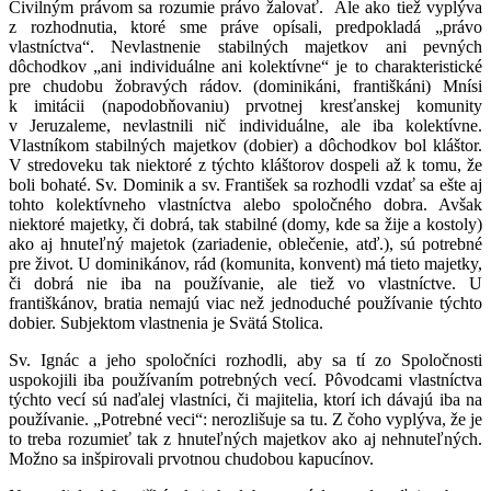
Civilným právom sa rozumie právo žalovať. Ale ako tiež vyplýva
z rozhodnutia, ktoré sme práve opísali, predpokladá „právo
vlastníctva“. Nevlastnenie stabilných majetkov ani pevných
dôchodkov „ani individuálne ani kolektívne“ je to charakteristické
pre chudobu žobravých rádov. (dominikáni, františkáni) Mnísi
k imitácii (napodobňovaniu) prvotnej kresťanskej komunity
v Jeruzaleme, nevlastnili nič individuálne, ale iba kolektívne.
Vlastníkom stabilných majetkov (dobier) a dôchodkov bol kláštor.
V stredoveku tak niektoré z týchto kláštorov dospeli až k tomu, že
boli bohaté. Sv. Dominik a sv. František sa rozhodli vzdať sa ešte aj
tohto kolektívneho vlastníctva alebo spoločného dobra. Avšak
niektoré majetky, či dobrá, tak stabilné (domy, kde sa žije a kostoly)
ako aj hnuteľný majetok (zariadenie, oblečenie, atď.), sú potrebné
pre život. U dominikánov, rád (komunita, konvent) má tieto majetky,
či dobrá nie iba na používanie, ale tiež vo vlastníctve. U
františkánov, bratia nemajú viac než jednoduché používanie týchto
dobier. Subjektom vlastnenia je Svätá Stolica.
Sv. Ignác a jeho spoločníci rozhodli, aby sa tí zo Spoločnosti
uspokojili iba používaním potrebných vecí. Pôvodcami vlastníctva
týchto vecí sú naďalej vlastníci, či majitelia, ktorí ich dávajú iba na
používanie. „Potrebné veci“: nerozlišuje sa tu. Z čoho vyplýva, že je
to treba rozumieť tak z hnuteľných majetkov ako aj nehnuteľných.
Možno sa inšpirovali prvotnou chudobou kapucínov.