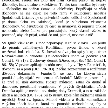
skutočnosti: Profesi bez toho, aby mali „civilné právo“ na nejaké
dôchodky, individuálne a kolektívne. Tu ako tam, nemôžu byť renty
– dôchodky na obživu (stravu a oblečenie). Pripúšťajú sa však
dôchodky na iné ciele: ale tieto renty v skutočnosti nepatria
Spoločnosti. Ustanovuje sa právnická osoba, odlišná od Spoločnosti
(z domu alebo zo sakristie), ktorá je subjektom vlastnenia
dôchodkov. Vo
Fundación de casa
sa ustanovil, či pripustil príklad
nemocnice alebo útulku pre pocestných, ktorý vlastní všetko to
potrebné, aby ich prijal, zatiaľ čo oni, pútnici, nevlastnia nič.
Sv. Ignác však zostal z toho nepokojný. Keď sa v roku 1544 pustil
do písania definitívnych Konštitúcií, prvou témou, o ktorej
uvažoval, bola chudoba. Zachovali sa dva jeho spisy k tejto téme:
Rozvažovanie o chudobe (
Deliberaciónes sobre la pobreza
(MI
Const I, 78-81) a Duchovný denník (
Diario espiritual
(MI Const I,
86-158) V prvom aplikuje metódu tretej doby voľby v Exercíciách,
dôvodmi za a proti (DC 178-183). Začína zozbieraním a rozšírením
dôvodov dokumentu
Fundación de casa
, ku ktorým stavia
protiklad „aby nijaká vec nemala dôchodok“. Môžeme postrehnúť,
že prvé sú skôr dôvodmi ľudskej múdrosti, zatiaľ čo druhé sú
duchovné, preniknuté evanjeliom. V prvých štyridsiatich dňoch
Denníka aplikuje metódu tzv. druhej doby Exercícií, a to na základe
útech a neútech (DC 176). Sú to strany, ktoré nám nádherne ukázali
mystický život sv. Ignáca. Mnohé videnia a Božia komunikácia
v týchto dňoch bola tá, ktorá mu pomohla rozhodnúť sa, aby sa