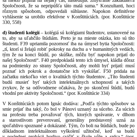
sa niekto prijíma na nejaký čas, nasledujúc zmýšľanie zakladateľa
Spoločnosti, že sa nepripúšťa táto malá suma.“ Konzultanti, hoci
rôznym spôsobom, odpovedali súhlasne. Napokon definitívne
vyhlásenie sa urobilo efektívne v Konštitúciách. (por. Konštitúcie
330, 558)
d) študenti kolégií
– kolégiá sú kolégiami študentov, ustanovené na
to, aby sa uľahčilo štúdiám. Preto je na mieste otázka, kto sú títo
študenti. F39 upriamila pozornosť iba na úmysel bytia Spoločnosti:
„tí, ktorí si želajú robiť pokroky na duchu a v humanitných vedách,
tým že na konci štúdií, po skúške, môžu byť napokon prijatí do
našej Spoločnosti“. F40 predpokladá tento ich úmysel, kládla dôraz
na podmienky zo strany Spoločnosti, aby mohli byť prijatí: musí
poznať ich pokrok a dostatočne ich vyskúšať. F50 pridala na
začiatku niekoľko viet o kvalitách týchto študentov. „Títo študenti
budú musieť byť takých intelektuálnych schopností a takých
zvykov, že sa odôvodnene očakáva, že po skončení štúdií, budú
vhodní pre aktivity Spoločnosti.“ (por. Konštitúcie 334)
V Konštitúciách potom Ignác dodáva: „Podľa týchto spôsobov sa
smie prijať iba taký, čo bol v Pánovi uznaný za súceho. Za súcich
na profesiu treba považovať tých, ktorých správanie, v dlhom
a starostlivom preverovaní, generálny predstavený uzná za
spoľahlivo spoznané a dokázané. Tým, čo boli na štúdiách, bude po
dôkladnom intelektuálnom vyškolení užitočné, keď sa budú
v poslednej probácii horlivo cvičiť v škole vôle a srdca.“ (por.