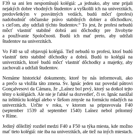
F39 sa ani len nespomínajú kolégiá: „a jednako, aby sme prijali
nejakých dobre vhodných študentov a vyškolili ich na univerzitách,
predovšetkým v posvätných vedách, budú môcť (profesi)
nadobudnúť občianske právo stabilných dobier a dôchodkov,
s cieľom, aby udržali týchto študentov.“ To jest, že profesi nebudú
môcť vlastniť stabilné dobrá ani dôchodky pre živobytie
a používanie Spoločnosti. Budú ich mať preto, aby udržali
študentov na univerzitách.
Vo F40 sa už objavujú kolégiá. Tiež nebudú to profesi, ktorí budú
vlastniť tieto stabilné dôchodky a dobrá. Budú to kolégiá na
univerzitách, ktoré budú môcť vlastniť dôchodky a majetky, aby
zachovali a udržali študentov.
Nemáme historické dokumenty, ktoré by nás informovali, ako
a prečo sa vložila táto zmena. Sv. Ignác jeden raz povedal pátrovi
Gonçalvesovi da Cámara, že „Laínez bol prvý, ktorý sa dotkol tejto
témy o kolégiách. Ale nie je ľahké sa dozvedieť, či sv. Ignác narážal
na inštitúciu kolégií alebo v širšom zmysle na formáciu mladých na
univerzitách. Určite v roku, v ktorom sa pripravovala F40
(september 1539 až september 1540) Laínez nebol prítomný
v Ríme.
Jediný dôležitý rozdiel medzi F40 a F50 sa týka miesta, kde možno
mať tieto kolégiá: nie iba na univerzitách, ale tiež na iných miestach.