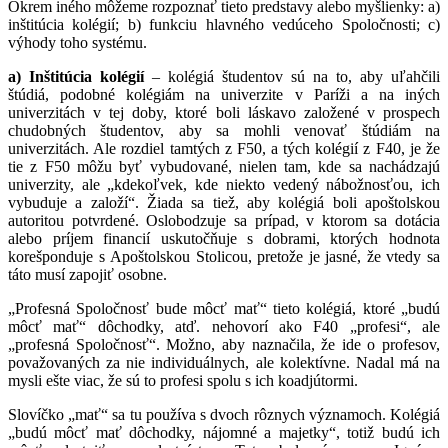
Okrem iného môžeme rozpoznať tieto predstavy alebo myšlienky: a)
inštitúcia kolégií; b) funkciu hlavného vedúceho Spoločnosti; c)
výhody toho systému.
a) Inštitúcia kolégií
– kolégiá študentov sú na to, aby uľahčili
štúdiá, podobné kolégiám na univerzite v Paríži a na iných
univerzitách v tej doby, ktoré boli láskavo založené v prospech
chudobných študentov, aby sa mohli venovať štúdiám na
univerzitách. Ale rozdiel tamtých z F50, a tých kolégií z F40, je že
tie z F50 môžu byť vybudované, nielen tam, kde sa nachádzajú
univerzity, ale „kdekoľvek, kde niekto vedený nábožnosťou, ich
vybuduje a založí“. Žiada sa tiež, aby kolégiá boli apoštolskou
autoritou potvrdené. Oslobodzuje sa prípad, v ktorom sa dotácia
alebo príjem financií uskutočňuje s dobrami, ktorých hodnota
korešponduje s Apoštolskou Stolicou, pretože je jasné, že vtedy sa
táto musí zapojiť osobne.
„Profesná Spoločnosť bude môcť mať“ tieto kolégiá, ktoré „budú
môcť mať“ dôchodky, atď. nehovorí ako F40 „profesi“, ale
„profesná Spoločnosť“. Možno, aby naznačila, že ide o profesov,
považovaných za nie individuálnych, ale kolektívne. Nadal má na
mysli ešte viac, že sú to profesi spolu s ich koadjútormi.
Slovíčko „mať“ sa tu používa s dvoch rôznych významoch. Kolégiá
„budú môcť mať dôchodky, nájomné a majetky“, totiž budú ich