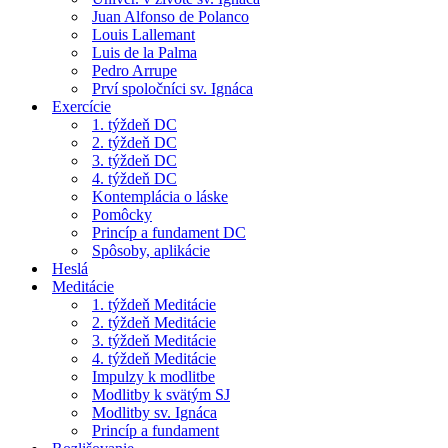
Juan Alfonso de Polanco
Louis Lallemant
Luis de la Palma
Pedro Arrupe
Prví spoločníci sv. Ignáca
Exercície
1. týždeň DC
2. týždeň DC
3. týždeň DC
4. týždeň DC
Kontemplácia o láske
Pomôcky
Princíp a fundament DC
Spôsoby, aplikácie
Heslá
Meditácie
1. týždeň Meditácie
2. týždeň Meditácie
3. týždeň Meditácie
4. týždeň Meditácie
Impulzy k modlitbe
Modlitby k svätým SJ
Modlitby sv. Ignáca
Princíp a fundament