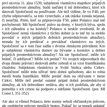
prví otcovia 11. júna 1539, subjektom vlastníctva majetkov prijatých
prostredníctvom almužny, budú naďalej tí istí dobrodinci, ktorí ich
darovali Spoločnosti na používanie. Ale tiež vidíme, že vo F40, pre
chybu odpisovateľa, sa toto vynechalo, a tak otázka zostala nejasná,
či neurčitá. Preto, keď sa pripravovala F50, páter Polanco mal isté
pochybnosti: Má Spoločnosť právo na domy, v ktorých býva, spolu
s ich záhradou a na kostoly? Polanco si neskôr uvedomil, že ak
Spoločnosť nemá vlastníctvo z týchto dobier (a to isté by sa mohlo
povedať o iných prijatých dobrách prostredníctvom almužny),
nemala by ich predávať a prevádzať vlastníctvo na iných.
Spoločnosť sa v tom čase radila s dvoma rímskymi právnikmi: Kto
je subjektom vlastníctva domov na bývanie a kostolov a dobier
prijatých prostredníctvom almužny? Ak nie Spoločnosť, môže ich
brániť, či udržiavať? Môže ich predať? Vo svojich odpovediach títo
dvaja rímski právnici sledovali alebo zobrali si za vzor františkánsku
chudobu: Subjektom vlastníctva je Svätá Stolica alebo Cirkev.
Spoločnosť môže teda užívať tieto dobrá spôsobom, ako to robia
menší bratia františkáni. Môže predať dom na obývanie v mene
Cirkvi. Môže tiež predať ostatné prijaté dobrá prostredníctvom
almužny, ak ich dobrodinec nedáva, aby si ich podržala, ale aby si
pomohla s ich cenou na podporu a udržanie Spoločnosti. (por. MI
Const I, 351-352)
Ale ako si všimol Polanco, tieto normy neboli občianskym právom,
ale osobitným právom menších bratov. Pokiaľ by sa museli uplatniť