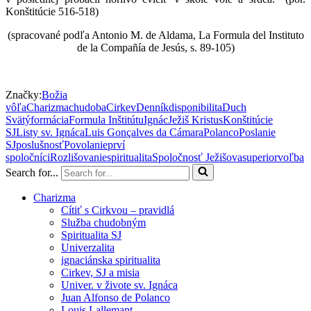
Konštitúcie 516-518)
(spracované podľa Antonio M. de Aldama, La Formula del Instituto
de la Compañía de Jesús, s. 89-105)
Značky:
Božia
vôľa
Charizma
chudoba
Cirkev
Denník
disponibilita
Duch
Svätý
formácia
Formula Inštitútu
Ignác
Ježiš Kristus
Konštitúcie
SJ
Listy sv. Ignáca
Luis Gonçalves da Cámara
Polanco
Poslanie
SJ
poslušnosť
Povolanie
prví
spoločníci
Rozlišovanie
spiritualita
Spoločnosť Ježišova
superior
voľba
Search for...
Charizma
Cítiť s Cirkvou – pravidlá
Služba chudobným
Spiritualita SJ
Univerzalita
ignaciánska spiritualita
Cirkev, SJ a misia
Univer. v živote sv. Ignáca
Juan Alfonso de Polanco
Louis Lallemant