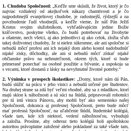
1. Chudoba Spoločnosti
: „Keďže sme skúsili, že život, ktorý je čo
najviac vzdialený od akejkoľvek nákazy chamtivosti a je čo
najpodobnejší evanjeliovej chudobe, je radostnejší, rýdzejší a na
povzbudenie ľudí vhodnejší, a keďže vieme, že náš Pán Ježiš
Kristus svojim služobníkom, vyhľadávajúcim jedine Božie
kráľovstvo, poskytne všetko, čo budú potrebovať na živobytie
a ošatenie, nech všetci, aj ako jednotlivci aj ako celok, zložia sľub
takej doživotnej chudoby, že si nielen súkromne, ale ani spoločne si
nebudú môcť profesi ani ich nejaký dom alebo kostol nadobudnúť
nijaké zisky, dôchodky, ale ani si nebudú môcť získať nijaké
občianske právo na nehnuteľnosti, okrem tých, ktoré si bude
primerané ponechať na osobné použitie a bývanie, a uspokoja sa
s vecami, ktoré dostanú z lásky na nevyhnutné životné potreby.“
2. Výnimka v prospech školastikov
: „Domy, ktoré nám dá Pán,
budú slúžiť na prácu v jeho vinici a nebudú určené pre študentov.
Na druhej strane sa zdá byť veľmi vhodné, aby sa z mladíkov, ktorí
majú sklon k nábožnosti a sú súci na štúdiá, pripravovali
robotníci
pre tú istú vinicu Pánovu, aby mohli byť ako semenisko našej
Spoločnosti, dokonca aj profesnej Spoločnosti, preto bude môcť
mať profesná Spoločnosť, na uľahčenie štúdií, študentské kolégiá,
všade tam, kde ich niektorí, vedení nábožnosťou, vybudujú
a založia. Prosíme, aby odteraz tieto kolégiá boli apoštolskou
autoritou právoplatne založené alebo pokladané za také všade tam,