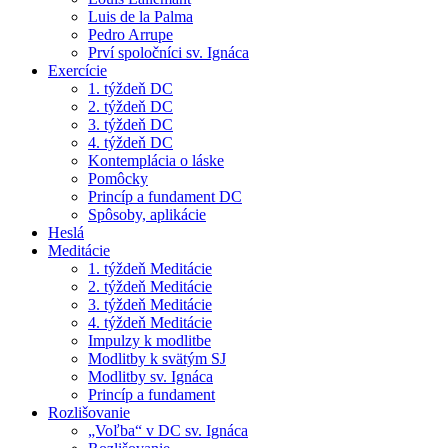
Luis de la Palma
Pedro Arrupe
Prví spoločníci sv. Ignáca
Exercície
1. týždeň DC
2. týždeň DC
3. týždeň DC
4. týždeň DC
Kontemplácia o láske
Pomôcky
Princíp a fundament DC
Spôsoby, aplikácie
Heslá
Meditácie
1. týždeň Meditácie
2. týždeň Meditácie
3. týždeň Meditácie
4. týždeň Meditácie
Impulzy k modlitbe
Modlitby k svätým SJ
Modlitby sv. Ignáca
Princíp a fundament
Rozlišovanie
„Voľba“ v DC sv. Ignáca