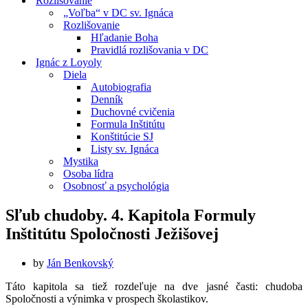
Rozlišovanie
„Voľba“ v DC sv. Ignáca
Rozlišovanie
Hľadanie Boha
Pravidlá rozlišovania v DC
Ignác z Loyoly
Diela
Autobiografia
Denník
Duchovné cvičenia
Formula Inštitútu
Konštitúcie SJ
Listy sv. Ignáca
Mystika
Osoba lídra
Osobnosť a psychológia
Sľub chudoby. 4. Kapitola Formuly
Inštitútu Spoločnosti Ježišovej
by
Ján Benkovský
Táto kapitola sa tiež rozdeľuje na dve jasné časti: chudoba
Spoločnosti a výnimka v prospech školastikov.