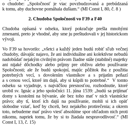
o chudobe: „Spoločnosť je viac povzbudzovaná a prebúdzaná
k tomu, aby duchovne pomáhala dušiam.“ (MI Const I, 80, č. 8 )
2. Chudoba Spoločnosti vo F39 a F40
Chudoba opísaná v odseku, ktorý pokračuje prešla mnohými
zmenami, preto je vhodné, aby sme ju preštudovali v jej historickom
vývoji.
Vo F39 sa hovorilo: „všetci a každý jeden budú robiť sľub večnej
chudoby, dávajúc najavo, že ani individuálne ani kolektívne nebudú
nadobúdať nejakým civilným právom žiadne stále (stabilné) majetky
ani nijaké dôchodky alebo príjmy pre obživu alebo používanie
Spoločnosti; ale že budú spokojní, majúc pôžitok iba z použitia
potrebných vecí, s dovolením vlastníkov a s prijatím peňazí
a s cenou vecí, ktoré im dajú, aby si kúpili to potrebné.“ V tomto
odseku sa vyjadruje, s najväčšou presnosťou, rozhodnutie, ktoré
urobil sv. Ignác a jeho spoločníci 11. júna 1539: „budú sa prijímať
domy s kostolmi na bývanie, ale bez toho mať v nich vlastnícke
právo; aby tí, ktorí ich dajú na používanie, mohli si ich opäť
slobodne vziať, keď by chceli, bez nejakého protirečenia; a okrem
toto, nebudeme mať právo viesť absolútne spor ohľadom nich proti
nikomu, napriek tomu, že by si to žiadala nespravodlivosť.“ (MI
Const I, 13, č. 15)