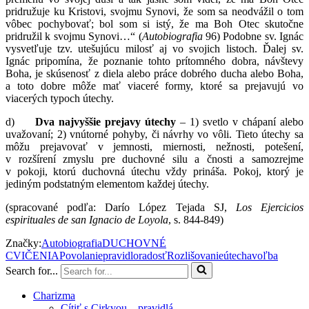
pridružuje ku Kristovi, svojmu Synovi, že som sa neodvážil o tom
vôbec pochybovať; bol som si istý, že ma Boh Otec skutočne
pridružil k svojmu Synovi…“ (
Autobiografia
96) Podobne sv. Ignác
vysvetľuje tzv. utešujúcu milosť aj vo svojich listoch.
Ďalej sv.
Ignác pripomína, že poznanie tohto prítomného dobra, návštevy
Boha, je skúsenosť z diela alebo práce dobrého ducha alebo Boha,
a toto dobre môže mať viaceré formy, ktoré sa prejavujú vo
viacerých typoch útechy.
d)
Dva najvyššie prejavy útechy
– 1) svetlo v chápaní alebo
uvažovaní; 2) vnútorné pohyby, či návrhy vo vôli. Tieto útechy sa
môžu prejavovať v jemnosti, miernosti, nežnosti, potešení,
v rozšírení zmyslu pre duchovné silu a čnosti a samozrejme
v pokoji, ktorú duchovná útechu vždy prináša. Pokoj, ktorý je
jediným podstatným elementom každej útechy.
(spracované podľa: Darío López Tejada SJ,
Los Ejercicios
espirituales de san Ignacio de Loyola
, s. 844-849)
Značky:
Autobiografia
DUCHOVNÉ
CVIČENIA
Povolanie
pravidlo
radosť
Rozlišovanie
útecha
voľba
Search for...
Charizma
Cítiť s Cirkvou – pravidlá