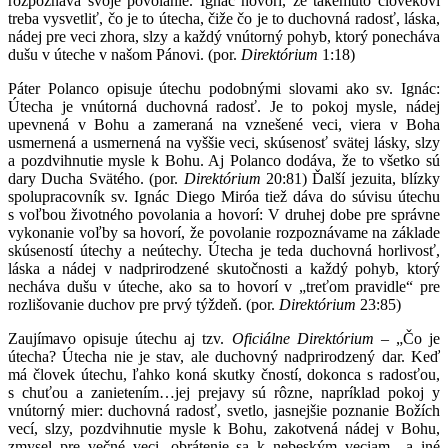
rozpoznáva svoje povolanie. Ignác hovorí, že takémuto človekovi
treba vysvetliť, čo je to útecha, čiže čo je to duchovná radosť, láska,
nádej pre veci zhora, slzy a každý vnútorný pohyb, ktorý ponecháva
dušu v úteche v našom Pánovi. (por.
Direktórium
1:18)
Páter Polanco opisuje útechu podobnými slovami ako sv. Ignác:
Útecha je vnútorná duchovná radosť. Je to pokoj mysle, nádej
upevnená v Bohu a zameraná na vznešené veci, viera v Boha
usmernená a usmernená na vyššie veci, skúsenosť svätej lásky, slzy
a pozdvihnutie mysle k Bohu. Aj Polanco dodáva, že to všetko sú
dary Ducha Svätého. (por.
Direktórium
20:81) Ďalší jezuita, blízky
spolupracovník sv. Ignác Diego Miróa tiež dáva do súvisu útechu
s voľbou životného povolania a hovorí: V druhej dobe pre správne
vykonanie voľby sa hovorí, že povolanie rozpoznávame na základe
skúseností útechy a neútechy. Útecha je teda duchovná horlivosť,
láska a nádej v nadprirodzené skutočnosti a každý pohyb, ktorý
necháva dušu v úteche, ako sa to hovorí v „treťom pravidle“ pre
rozlišovanie duchov pre prvý týždeň. (por.
Direktórium
23:85)
Zaujímavo opisuje útechu aj tzv.
Oficiálne Direktórium
– „Čo je
útecha? Útecha nie je stav, ale duchovný nadprirodzený dar. Keď
má človek útechu, ľahko koná skutky čností, dokonca s radosťou,
s chuťou a zanietením…jej prejavy sú rôzne, napríklad pokoj y
vnútorný mier: duchovná radosť, svetlo, jasnejšie poznanie Božích
vecí, slzy, pozdvihnutie mysle k Bohu, zakotvená nádej v Bohu,
zmysel pre večné veci, obrátenie sa k nebeským veciam…a iné