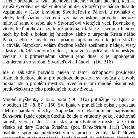
„Tretie pravidlo sa týka duchovnej útechy: volám útechou, keď sa
v duši vyvoláva nejaké vnútorné hnutie, s ktorým prichádza duša do
vzplanutia v láske k svojmu Stvoriteľovi a Pánovi, a rovnako aj
vtedy, keď žiadnu stvorenú vec na zemskom povrchu nemôže
milovať samu o sebe, ale v Stvoriteľovi všetkých vecí. Rovnako aj
vtedy, keď prelieva slzy, ktoré pohýnajú k láske k svojmu Pánovi,
nech by boli z bolesti jej hriechov alebo z utrpenia Krista nášho
Pána, alebo z iných vecí priamo upriamených k jeho službe
a chvále. Napokon, volám útechou každé
zosilnenie nádeje, viery
a lásky a každú vnútornú radosť, ktorá volá a priťahuje k nebeským
veciam a k primeranému zdraviu jeho duše, k jej upokojeniu
a zmiereniu vo svojom Stvoriteľovi a Pánovi.“ (DC 316)
Ide o základné pravidlo nielen v rámci schopnosti posúdenia
rôznych duchov, ale aj pre pochopenie postoja sv. Ignáca z Loyoly
pokiaľ ide o problém mystiky. Svedčia o tom mnohé písomnosti,
predovšetkým z jeho posledných rokov života.
Mnohé myšlienky z toho bodu (DC 316) približuje sv. Ignác aj
v bodoch 15, 48, 87 a 150. Sv. Ignác v pravidlách opisuje podstatu
alebo charakter útechy. Napríklad vo vlastnoručne napísanom
Direktóriu
Ignác opisuje útechu, že ide o vnútorný pokoj, duchovnú
radosť, vieru, nádej, lásku, slzy a pozdvihnutie mysle, a že toto
všetko sú dary Ducha Svätého. (por.
Direktórium
1:11) Útechu
osobitne spomína predovšetkým v procese voľby, keď človek