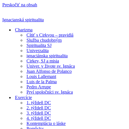
Preskočiť na obsah
Ignacianská spiritualita
Charizma
Cítiť s Cirkvou – pravidlá
Služba chudobným
Spiritualita SJ
Univerzalita
ignaciánska spiritualita
Cirkev, SJ a misia
Univer. v živote sv. Ignáca
Juan Alfonso de Polanco
Louis Lallemant
Luis de la Palma
Pedro Arrupe
Prví spoločníci sv. Ignáca
Exercície
1. týždeň DC
2. týždeň DC
3. týždeň DC
4. týždeň DC
Kontemplácia o láske
Pomôcky