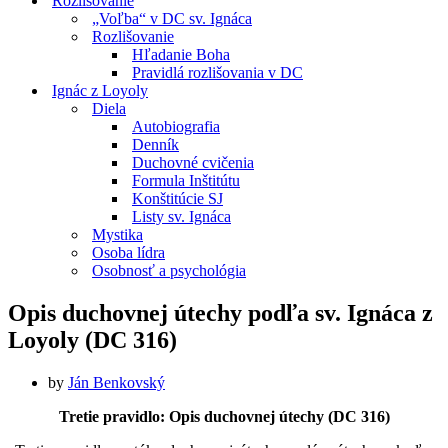
Rozlišovanie
„Voľba“ v DC sv. Ignáca
Rozlišovanie
Hľadanie Boha
Pravidlá rozlišovania v DC
Ignác z Loyoly
Diela
Autobiografia
Denník
Duchovné cvičenia
Formula Inštitútu
Konštitúcie SJ
Listy sv. Ignáca
Mystika
Osoba lídra
Osobnosť a psychológia
Opis duchovnej útechy podľa sv. Ignáca z
Loyoly (DC 316)
by
Ján Benkovský
Tretie pravidlo: Opis duchovnej útechy (DC 316)