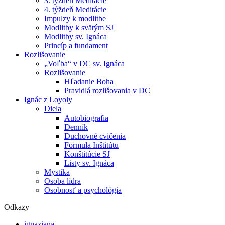
3. týždeň Meditácie
4. týždeň Meditácie
Impulzy k modlitbe
Modlitby k svätým SJ
Modlitby sv. Ignáca
Princíp a fundament
Rozlišovanie
„Voľba“ v DC sv. Ignáca
Rozlišovanie
Hľadanie Boha
Pravidlá rozlišovania v DC
Ignác z Loyoly
Diela
Autobiografia
Denník
Duchovné cvičenia
Formula Inštitútu
Konštitúcie SJ
Listy sv. Ignáca
Mystika
Osoba lídra
Osobnosť a psychológia
Odkazy
ignaziana