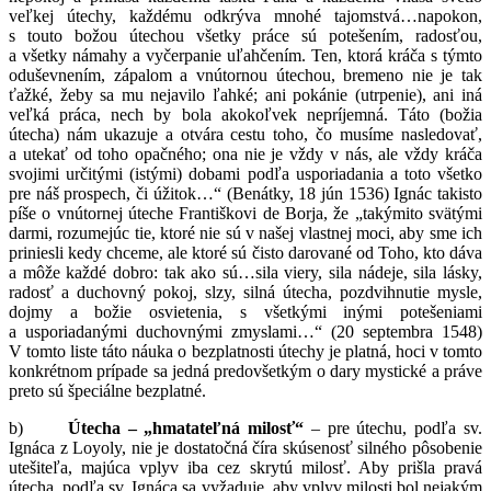
veľkej útechy, každému odkrýva mnohé tajomstvá…napokon,
s touto božou útechou všetky práce sú potešením, radosťou,
a všetky námahy a vyčerpanie uľahčením. Ten, ktorá kráča s týmto
oduševnením, zápalom a vnútornou útechou, bremeno nie je tak
ťažké, žeby sa mu nejavilo ľahké; ani pokánie (utrpenie), ani iná
veľká práca, nech by bola akokoľvek nepríjemná. Táto (božia
útecha) nám ukazuje a otvára cestu toho, čo musíme nasledovať,
a utekať od toho opačného; ona nie je vždy v nás, ale vždy kráča
svojimi určitými (istými) dobami podľa usporiadania a toto všetko
pre náš prospech, či úžitok…“ (Benátky, 18 jún 1536) Ignác takisto
píše o vnútornej úteche Františkovi de Borja, že „takýmito svätými
darmi, rozumejúc tie, ktoré nie sú v našej vlastnej moci, aby sme ich
priniesli kedy chceme, ale ktoré sú čisto darované od Toho, kto dáva
a môže každé dobro: tak ako sú…sila viery, sila nádeje, sila lásky,
radosť a duchovný pokoj, slzy, silná útecha, pozdvihnutie mysle,
dojmy a božie osvietenia, s všetkými inými potešeniami
a usporiadanými duchovnými zmyslami…“ (20 septembra 1548)
V tomto liste táto náuka o bezplatnosti útechy je platná, hoci v tomto
konkrétnom prípade sa jedná predovšetkým o dary mystické a práve
preto sú špeciálne bezplatné.
b)
Útecha – „hmatateľná milosť“
– pre útechu, podľa sv.
Ignáca z Loyoly, nie je dostatočná číra skúsenosť silného pôsobenie
utešiteľa, majúca vplyv iba cez skrytú milosť. Aby prišla pravá
útecha, podľa sv. Ignáca sa vyžaduje, aby vplyv milosti bol nejakým