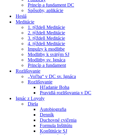
Princíp a fundament DC
Spôsoby, aplikácie
Heslá
Meditácie
1. týždeň Meditácie
2. týždeň Meditácie
3. týždeň Meditácie
4. týždeň Meditácie
Impulzy k modlitbe
Modlitby k svätým SJ
Modlitby sv. Ignáca
Princíp a fundament
Rozlišovanie
„Voľba“ v DC sv. Ignáca
Rozlišovanie
Hľadanie Boha
Pravidlá rozlišovania v DC
Ignác z Loyoly
Diela
Autobiografia
Denník
Duchovné cvičenia
Formula Inštitútu
Konštitúcie SJ