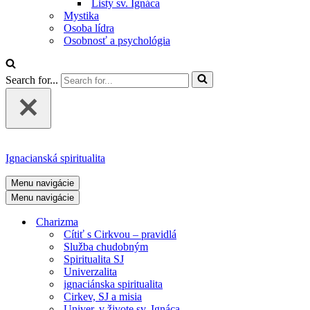
Listy sv. Ignáca
Mystika
Osoba lídra
Osobnosť a psychológia
Search for...
Ignacianská spiritualita
Menu navigácie
Menu navigácie
Charizma
Cítiť s Cirkvou – pravidlá
Služba chudobným
Spiritualita SJ
Univerzalita
ignaciánska spiritualita
Cirkev, SJ a misia
Univer. v živote sv. Ignáca