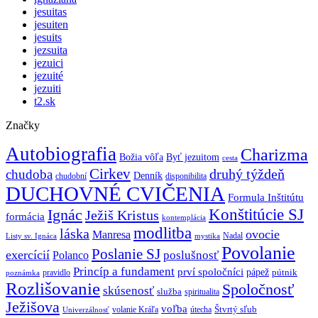
jesuitas
jesuiten
jesuits
jezsuita
jezuici
jezuité
jezuiti
t2.sk
Značky
Autobiografia
Charizma
Božia vôľa
Byť jezuitom
cesta
Cirkev
druhý týždeň
chudoba
Denník
chudobní
disponibilita
DUCHOVNÉ CVIČENIA
Formula Inštitútu
Ignác
Konštitúcie SJ
Ježiš Kristus
formácia
kontemplácia
modlitba
láska
ovocie
Manresa
Nadal
mystika
Listy sv. Ignáca
Povolanie
Poslanie SJ
exercícií
poslušnosť
Polanco
Princíp a fundament
prví spoločníci
pápež
pútnik
pravidlo
poznámka
Rozlišovanie
Spoločnosť
skúsenosť
služba
spiritualita
Ježišova
voľba
Štvrtý sľub
volanie Kráľa
útecha
Univerzálnosť