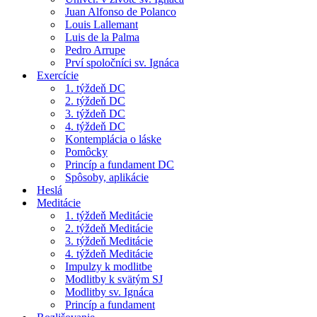
Juan Alfonso de Polanco
Louis Lallemant
Luis de la Palma
Pedro Arrupe
Prví spoločníci sv. Ignáca
Exercície
1. týždeň DC
2. týždeň DC
3. týždeň DC
4. týždeň DC
Kontemplácia o láske
Pomôcky
Princíp a fundament DC
Spôsoby, aplikácie
Heslá
Meditácie
1. týždeň Meditácie
2. týždeň Meditácie
3. týždeň Meditácie
4. týždeň Meditácie
Impulzy k modlitbe
Modlitby k svätým SJ
Modlitby sv. Ignáca
Princíp a fundament