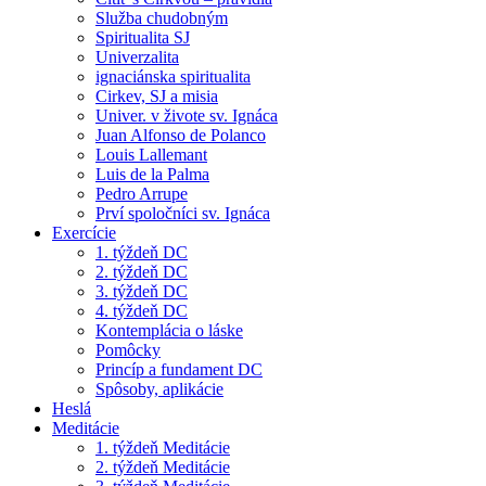
Služba chudobným
Spiritualita SJ
Univerzalita
ignaciánska spiritualita
Cirkev, SJ a misia
Univer. v živote sv. Ignáca
Juan Alfonso de Polanco
Louis Lallemant
Luis de la Palma
Pedro Arrupe
Prví spoločníci sv. Ignáca
Exercície
1. týždeň DC
2. týždeň DC
3. týždeň DC
4. týždeň DC
Kontemplácia o láske
Pomôcky
Princíp a fundament DC
Spôsoby, aplikácie
Heslá
Meditácie
1. týždeň Meditácie
2. týždeň Meditácie