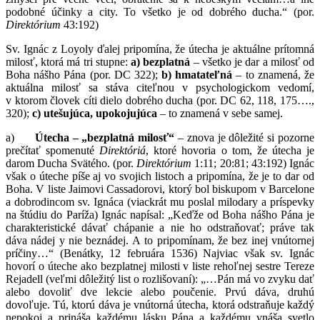
podobné účinky a city. To všetko je od dobrého ducha.“ (por.
Direktórium
43:192)
Sv. Ignác z Loyoly ďalej pripomína, že útecha je aktuálne prítomná
milosť, ktorá má tri stupne:
a) bezplatná
– všetko je dar a milosť od
Boha nášho Pána (por. DC 322);
b) hmatateľná
– to znamená, že
aktuálna milosť sa stáva citeľnou v psychologickom vedomí,
v ktorom človek cíti dielo dobrého ducha (por. DC 62, 118, 175….,
320);
c) utešujúca, upokojujúca
– to znamená v sebe samej.
a)
Útecha – „bezplatná milosť“
– znova je dôležité si pozorne
prečítať spomenuté
Direktóriá
, ktoré hovoria o tom, že útecha je
darom Ducha Svätého. (por.
Direktórium
1:11; 20:81; 43:192) Ignác
však o úteche píše aj vo svojich listoch a pripomína, že je to dar od
Boha. V liste Jaimovi Cassadorovi, ktorý bol biskupom v Barcelone
a dobrodincom sv. Ignáca (viackrát mu poslal milodary a príspevky
na štúdiu do Paríža) Ignác napísal: „Keďže od Boha nášho Pána je
charakteristické dávať chápanie a nie ho odstraňovať; práve tak
dáva nádej y nie beznádej. A to pripomínam, že bez inej vnútornej
príčiny…“ (Benátky, 12 februára 1536) Najviac však sv. Ignác
hovorí o úteche ako bezplatnej milosti v liste rehoľnej sestre Tereze
Rejadell (veľmi dôležitý list o rozlišovaní): „…Pán má vo zvyku dať
alebo dovoliť dve lekcie alebo poučenie. Prvú dáva, druhú
dovoľuje. Tú, ktorú dáva je vnútorná útecha, ktorá odstraňuje každý
nepokoj a prináša každému lásku Pána a každému vnáša svetlo