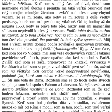
Márie s Ježiškom.
Keď som sa dlhý čas naň díval, dostal som
nesmierne veľkú útechu a prenikla ma taká veľká ošklivosť nad
celým mojím minulým životom a zvlášť nad telesne zmyselnými
vecami, že sa mi zdalo, ako keby sa mi zotreli z duše všetky
predstavy, ktoré som mal prv do nej vtlačené. Od tej hodiny až do
augusta 1553, kedy sa práve toto píše, nikdy som ani najmenším
súhlasom neprivolil k telesným veciam.
Podľa tohto úsudku možno
usudzovať, že to bola Božia vec, hoci ja sám by som sa neodvážil o
tom čosi viac povedať, iba potvrdiť, čo bolo vyššie spomenuté.
Môj
brat a všetci ostatní domáci podľa zovňajška spozorovali premenu,
ktorá sa odohrala v mojej duši.“ (
Autobiografia
10); „…V tom čase,
keď som bol vo Vicenze, mal som veľa duchovných videní a takmer
pravidelne veľa útech, práve opačne, ako keď som bol v Paríži.
Zvlášť keď som sa začal pripravovať na kňazskú vysviacku v
Benátkach a keď som sa pripravoval slúžiť prvú svätú omšu,
mával
som na všetkých tých cestách veľké nadprirodzené navštívenia,
podobné tým, ktoré som mával v Manrese
….“
Autobiografia
95);
„…Šli sme teda do Ríma. Rozdelili sme sa do troch alebo štyroch
skupín; ja som šiel spolu s Fabrom a Laínezom.
Na tejto ceste sa mi
dostalo zvláštne navštívenie od Boha.
Rozhodol som sa, že keď
budem kňazom, nebudem rok slúžiť omšu, ale budem sa
pripravovať a prosiť Pannu Máriu, aby ma pridružila k svojmu
Synovi. Keď som bol jedného dňa v kostolíku, vzdialenom
niekoľko míľ od Ríma a modlil som sa tam, pocítil som takú veľkú
premenu vo svojej duši a tak jasne som videl, že ma Boh Otec