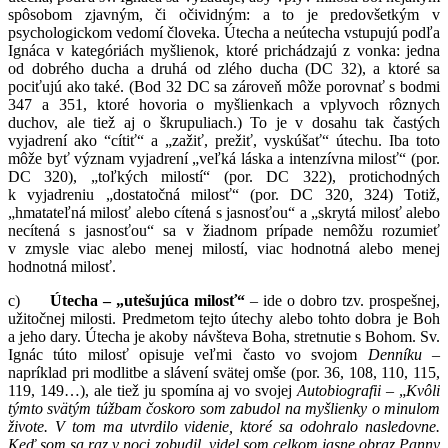
spôsobom zjavným, či očividným: a to je predovšetkým v
psychologickom vedomí človeka. Útecha a neútecha vstupujú podľa
Ignáca v kategóriách myšlienok, ktoré prichádzajú z vonka: jedna
od dobrého ducha a druhá od zlého ducha (DC 32), a ktoré sa
pociťujú ako také. (Bod 32 DC sa zároveň môže porovnať s bodmi
347 a 351, ktoré hovoria o myšlienkach a vplyvoch rôznych
duchov, ale tiež aj o škrupuliach.) To je v dosahu tak častých
vyjadrení ako “cítiť“ a „zažiť, prežiť, vyskúšať“ útechu. Iba toto
môže byť význam vyjadrení „veľká láska a intenzívna milosť“ (por.
DC 320), „toľkých milostí“ (por. DC 322), protichodných
k vyjadreniu „dostatočná milosť“ (por. DC 320, 324) Totiž,
„hmatateľná milosť alebo cítená s jasnosťou“ a „skrytá milosť alebo
necítená s jasnosťou“ sa v žiadnom prípade nemôžu rozumieť
v zmysle viac alebo menej milostí, viac hodnotná alebo menej
hodnotná milosť.
c)
Útecha – „utešujúca milosť“
– ide o dobro tzv. prospešnej,
užitočnej milosti. Predmetom tejto útechy alebo tohto dobra je Boh
a jeho dary. Útecha je akoby návšteva Boha, stretnutie s Bohom. Sv.
Ignác túto milosť opisuje veľmi často vo svojom
Denníku –
napríklad pri modlitbe a slávení svätej omše
(por. 36, 108, 110, 115,
119, 149…), ale tiež ju spomína aj vo svojej
Autobiografii
– „
Kvôli
týmto svätým túžbam čoskoro som zabudol na myšlienky o minulom
živote. V tom ma utvrdilo videnie, ktoré sa odohralo nasledovne.
Keď som sa raz v noci zobudil, videl som celkom jasne obraz Panny