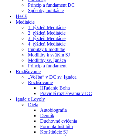
Princíp a fundament DC
Spôsoby, aplikácie
Heslá
Meditácie
1. týždeň Meditácie
2. týždeň Meditácie
3. týždeň Meditácie
4. týždeň Meditácie
Impulzy k modlitbe
Modlitby k svätým SJ
Modlitby sv. Ignáca
Princíp a fundament
Rozlišovanie
„Voľba“ v DC sv. Ignáca
Rozlišovanie
Hľadanie Boha
Pravidlá rozlišovania v DC
Ignác z Loyoly
Diela
Autobiografia
Denník
Duchovné cvičenia
Formula Inštitútu
Konštitúcie SJ