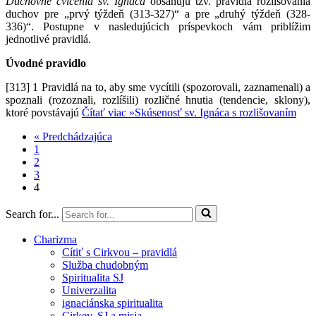
Duchovné cvičenia sv. Ignáca
obsahujú tzv. pravidlá rozlišovania
duchov pre „prvý týždeň (313-327)“ a pre „druhý týždeň (328-
336)“. Postupne v nasledujúcich príspevkoch vám priblížim
jednotlivé pravidlá.
Úvodné pravidlo
[313] 1 Pravidlá na to, aby sme vycítili (spozorovali, zaznamenali) a
spoznali (rozoznali, rozlíšili) rozličné hnutia (tendencie, sklony),
ktoré povstávajú
Čítať viac »
Skúsenosť sv. Ignáca s rozlišovaním
« Predchádzajúca
1
2
3
4
Search for...
Charizma
Cítiť s Cirkvou – pravidlá
Služba chudobným
Spiritualita SJ
Univerzalita
ignaciánska spiritualita
Cirkev, SJ a misia