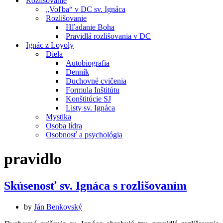
Rozlišovanie
„Voľba“ v DC sv. Ignáca
Rozlišovanie
Hľadanie Boha
Pravidlá rozlišovania v DC
Ignác z Loyoly
Diela
Autobiografia
Denník
Duchovné cvičenia
Formula Inštitútu
Konštitúcie SJ
Listy sv. Ignáca
Mystika
Osoba lídra
Osobnosť a psychológia
pravidlo
Skúsenosť sv. Ignáca s rozlišovaním
by
Ján Benkovský