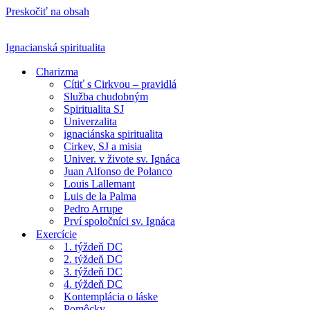
Preskočiť na obsah
Ignacianská spiritualita
Charizma
Cítiť s Cirkvou – pravidlá
Služba chudobným
Spiritualita SJ
Univerzalita
ignaciánska spiritualita
Cirkev, SJ a misia
Univer. v živote sv. Ignáca
Juan Alfonso de Polanco
Louis Lallemant
Luis de la Palma
Pedro Arrupe
Prví spoločníci sv. Ignáca
Exercície
1. týždeň DC
2. týždeň DC
3. týždeň DC
4. týždeň DC
Kontemplácia o láske
Pomôcky