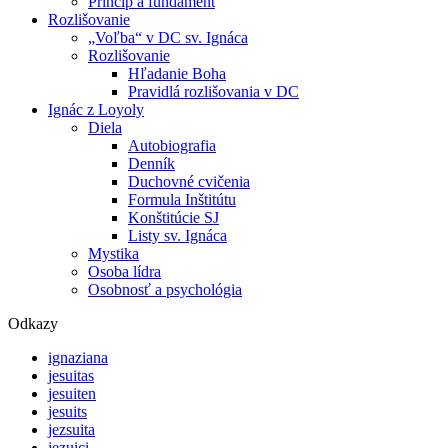
Princíp a fundament
Rozlišovanie
„Voľba“ v DC sv. Ignáca
Rozlišovanie
Hľadanie Boha
Pravidlá rozlišovania v DC
Ignác z Loyoly
Diela
Autobiografia
Denník
Duchovné cvičenia
Formula Inštitútu
Konštitúcie SJ
Listy sv. Ignáca
Mystika
Osoba lídra
Osobnosť a psychológia
Odkazy
ignaziana
jesuitas
jesuiten
jesuits
jezsuita
jezuici