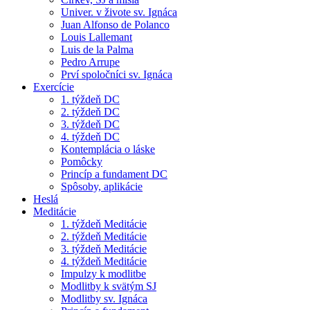
Univer. v živote sv. Ignáca
Juan Alfonso de Polanco
Louis Lallemant
Luis de la Palma
Pedro Arrupe
Prví spoločníci sv. Ignáca
Exercície
1. týždeň DC
2. týždeň DC
3. týždeň DC
4. týždeň DC
Kontemplácia o láske
Pomôcky
Princíp a fundament DC
Spôsoby, aplikácie
Heslá
Meditácie
1. týždeň Meditácie
2. týždeň Meditácie
3. týždeň Meditácie
4. týždeň Meditácie
Impulzy k modlitbe
Modlitby k svätým SJ
Modlitby sv. Ignáca