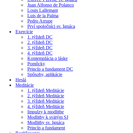
Juan Alfonso de Polanco
Louis Lallemant
Luis de la Palma
Pedro Arrupe
Prví spoločníci sv. Ignáca
Exercície
1. týždeň DC
2. týždeň DC
3. týždeň DC
4. týždeň DC
Kontemplácia o láske
Pomôcky
Princíp a fundament DC
Spôsoby, aplikácie
Heslá
Meditácie
1. týždeň Meditácie
2. týždeň Meditácie
3. týždeň Meditácie
4. týždeň Meditácie
Impulzy k modlitbe
Modlitby k svätým SJ
Modlitby sv. Ignáca
Princíp a fundament