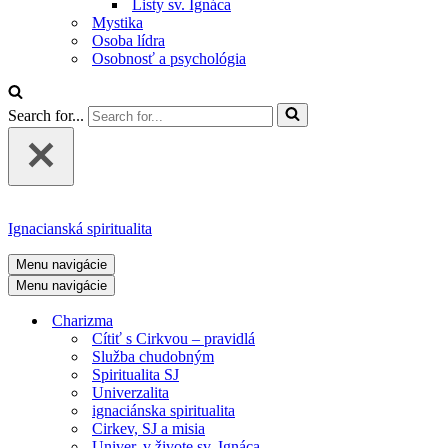
Listy sv. Ignáca
Mystika
Osoba lídra
Osobnosť a psychológia
Search for...
Ignacianská spiritualita
Menu navigácie
Menu navigácie
Charizma
Cítiť s Cirkvou – pravidlá
Služba chudobným
Spiritualita SJ
Univerzalita
ignaciánska spiritualita
Cirkev, SJ a misia
Univer. v živote sv. Ignáca