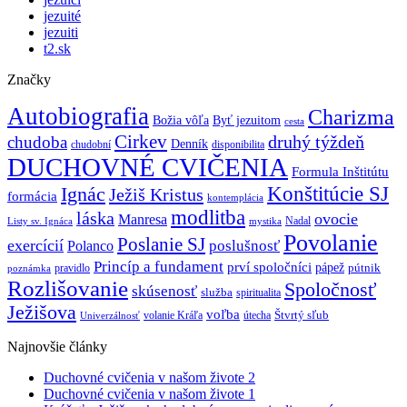
jezuité
jezuiti
t2.sk
Značky
Autobiografia
Charizma
Božia vôľa
Byť jezuitom
cesta
Cirkev
druhý týždeň
chudoba
Denník
chudobní
disponibilita
DUCHOVNÉ CVIČENIA
Formula Inštitútu
Ignác
Konštitúcie SJ
Ježiš Kristus
formácia
kontemplácia
modlitba
láska
ovocie
Manresa
Nadal
mystika
Listy sv. Ignáca
Povolanie
Poslanie SJ
exercícií
poslušnosť
Polanco
Princíp a fundament
prví spoločníci
pápež
pútnik
pravidlo
poznámka
Rozlišovanie
Spoločnosť
skúsenosť
služba
spiritualita
Ježišova
voľba
Štvrtý sľub
volanie Kráľa
útecha
Univerzálnosť
Najnovšie články
Duchovné cvičenia v našom živote 2
Duchovné cvičenia v našom živote 1