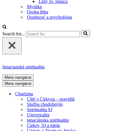
Listy sv. Ignáca
Mystika
Osoba lídra
Osobnosť a psychológia
Search for...
Ignacianská spiritualita
Menu navigácie
Menu navigácie
Charizma
Cítiť s Cirkvou – pravidlá
Služba chudobným
Spiritualita SJ
Univerzalita
ignaciánska spiritualita
Cirkev, SJ a misia
Univer. v živote sv. Ignáca