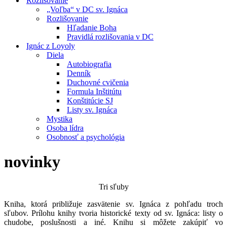
Rozlišovanie
„Voľba“ v DC sv. Ignáca
Rozlišovanie
Hľadanie Boha
Pravidlá rozlišovania v DC
Ignác z Loyoly
Diela
Autobiografia
Denník
Duchovné cvičenia
Formula Inštitútu
Konštitúcie SJ
Listy sv. Ignáca
Mystika
Osoba lídra
Osobnosť a psychológia
novinky
Tri sľuby
Kniha, ktorá približuje zasvätenie sv. Ignáca z pohľadu troch
sľubov. Prílohu knihy tvoria historické texty od sv. Ignáca: listy o
chudobe, poslušnosti a iné. Knihu si môžete zakúpiť vo