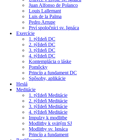
Juan Alfonso de Polanco
Louis Lallemant
Luis de la Palma
Pedro Arrupe
Prví spoločníci sv. Ignáca
Exercície
1. týždeň DC
2. týždeň DC
3. týždeň DC
4. týždeň DC
Kontemplácia o láske
Pomôcky
Princíp a fundament DC
Spôsoby, aplikácie
Heslá
Meditácie
1. týždeň Meditácie
2. týždeň Meditácie
3. týždeň Meditácie
4. týždeň Meditácie
Impulzy k modlitbe
Modlitby k svätým SJ
Modlitby sv. Ignáca
Princíp a fundament