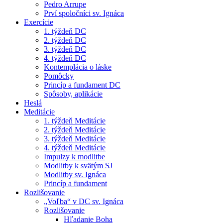
Pedro Arrupe
Prví spoločníci sv. Ignáca
Exercície
1. týždeň DC
2. týždeň DC
3. týždeň DC
4. týždeň DC
Kontemplácia o láske
Pomôcky
Princíp a fundament DC
Spôsoby, aplikácie
Heslá
Meditácie
1. týždeň Meditácie
2. týždeň Meditácie
3. týždeň Meditácie
4. týždeň Meditácie
Impulzy k modlitbe
Modlitby k svätým SJ
Modlitby sv. Ignáca
Princíp a fundament
Rozlišovanie
„Voľba“ v DC sv. Ignáca
Rozlišovanie
Hľadanie Boha