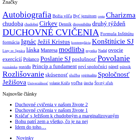
Značky
Autobiografia
Charizma
Božia vôľa
Byť jezuitom
cesta
Cirkev
druhý týždeň
chudoba
Denník
chudobní
disponibilita
DUCHOVNÉ CVIČENIA
Formula Inštitútu
Ignác
Konštitúcie SJ
Ježiš Kristus
formácia
kontemplácia
modlitba
láska
ovocie
Manresa
Nadal
mystika
Listy sv. Ignáca
Povolanie
Poslanie SJ
exercícií
poslušnosť
Polanco
Princíp a fundament
prví spoločníci
pápež
pútnik
pravidlo
poznámka
Rozlišovanie
Spoločnosť
skúsenosť
služba
spiritualita
Ježišova
voľba
Štvrtý sľub
volanie Kráľa
útecha
Univerzálnosť
Najnovšie články
Duchovné cvičenia v našom živote 2
Duchovné cvičenia v našom živote 1
Kráčať s Ježišom k chudobným a marginalizovaným
Bohu patrí zem a všetko, čo je na nej
Idem do toho…
Novinky