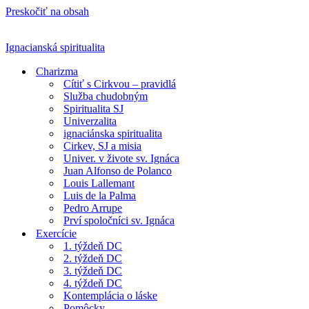
Preskočiť na obsah
Ignacianská spiritualita
Charizma
Cítiť s Cirkvou – pravidlá
Služba chudobným
Spiritualita SJ
Univerzalita
ignaciánska spiritualita
Cirkev, SJ a misia
Univer. v živote sv. Ignáca
Juan Alfonso de Polanco
Louis Lallemant
Luis de la Palma
Pedro Arrupe
Prví spoločníci sv. Ignáca
Exercície
1. týždeň DC
2. týždeň DC
3. týždeň DC
4. týždeň DC
Kontemplácia o láske
Pomôcky