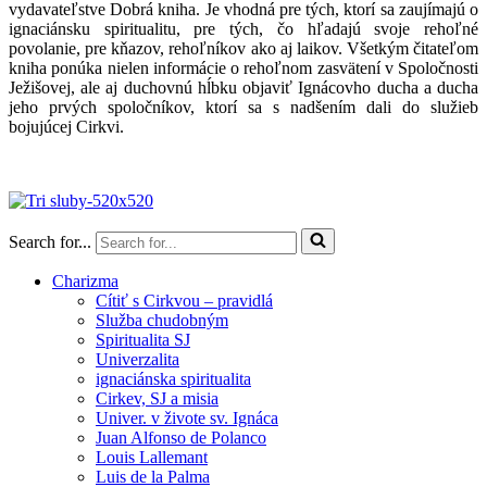
vydavateľstve Dobrá kniha. Je vhodná pre tých, ktorí sa zaujímajú o
ignaciánsku spiritualitu, pre tých, čo hľadajú svoje rehoľné
povolanie, pre kňazov, rehoľníkov ako aj laikov. Všetkým čitateľom
kniha ponúka nielen informácie o rehoľnom zasvätení v Spoločnosti
Ježišovej, ale aj duchovnú hĺbku objaviť Ignácovho ducha a ducha
jeho prvých spoločníkov, ktorí sa s nadšením dali do služieb
bojujúcej Cirkvi.
Search for...
Charizma
Cítiť s Cirkvou – pravidlá
Služba chudobným
Spiritualita SJ
Univerzalita
ignaciánska spiritualita
Cirkev, SJ a misia
Univer. v živote sv. Ignáca
Juan Alfonso de Polanco
Louis Lallemant
Luis de la Palma