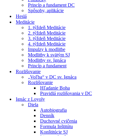
Princíp a fundament DC
Spôsoby, aplikácie
Heslá
Meditácie
1. týždeň Meditácie
2. týždeň Meditácie
3. týždeň Meditácie
4. týždeň Meditácie
Impulzy k modlitbe
Modlitby k svätým SJ
Modlitby sv. Ignáca
Princíp a fundament
Rozlišovanie
„Voľba“ v DC sv. Ignáca
Rozlišovanie
Hľadanie Boha
Pravidlá rozlišovania v DC
Ignác z Loyoly
Diela
Autobiografia
Denník
Duchovné cvičenia
Formula Inštitútu
Konštitúcie SJ