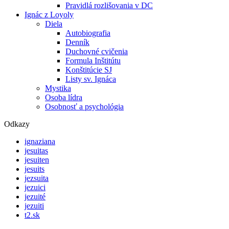
Pravidlá rozlišovania v DC
Ignác z Loyoly
Diela
Autobiografia
Denník
Duchovné cvičenia
Formula Inštitútu
Konštitúcie SJ
Listy sv. Ignáca
Mystika
Osoba lídra
Osobnosť a psychológia
Odkazy
ignaziana
jesuitas
jesuiten
jesuits
jezsuita
jezuici
jezuité
jezuiti
t2.sk