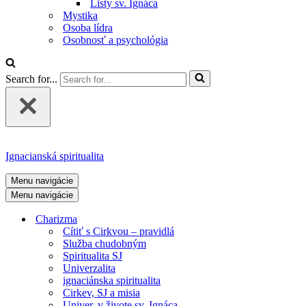
Listy sv. Ignáca
Mystika
Osoba lídra
Osobnosť a psychológia
Search for...
Ignacianská spiritualita
Menu navigácie
Menu navigácie
Charizma
Cítiť s Cirkvou – pravidlá
Služba chudobným
Spiritualita SJ
Univerzalita
ignaciánska spiritualita
Cirkev, SJ a misia
Univer. v živote sv. Ignáca