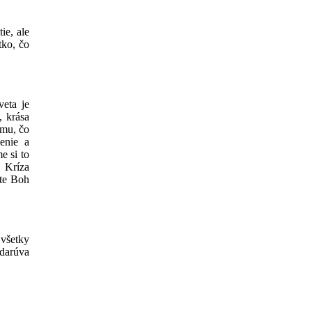
ie, ale
tko, čo
eta je
, krása
ému, čo
enie a
e si to
. Kríza
ote Boh
 všetky
bdarúva