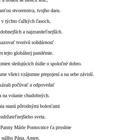
sťou stvorenstva, tvojho daru.
 v týchto ťažkých časoch,
dobnejších a najzraniteľnejších.
azovať tvorivú solidárnosť
m tejto globálnej pandémie.
mien sledujúcich úsilie o spoločné dobro.
sme všetci vzájomne prepojení a na sebe závislí.
kázali počúvať a odpovedať
a na volanie chudobných.
nia stanú pôrodnými bolesťami
 udržateľnejšieho sveta.
Panny Márie Pomocnice ťa prosíme
a, nášho Pána. Amen.