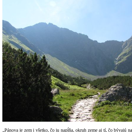
„Pánova je zem i všetko, čo ju napĺňa, okruh zeme aj tí, čo bývajú 