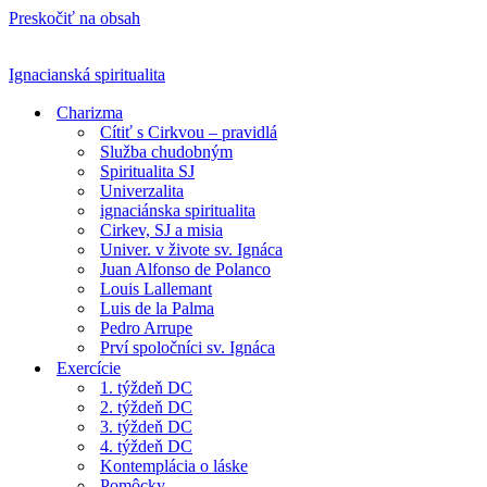
Preskočiť na obsah
Ignacianská spiritualita
Charizma
Cítiť s Cirkvou – pravidlá
Služba chudobným
Spiritualita SJ
Univerzalita
ignaciánska spiritualita
Cirkev, SJ a misia
Univer. v živote sv. Ignáca
Juan Alfonso de Polanco
Louis Lallemant
Luis de la Palma
Pedro Arrupe
Prví spoločníci sv. Ignáca
Exercície
1. týždeň DC
2. týždeň DC
3. týždeň DC
4. týždeň DC
Kontemplácia o láske
Pomôcky