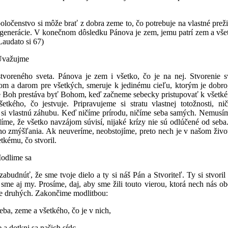
čenstvo si môže brať z dobra zeme to, čo potrebuje na vlastné prežit
ce generácie. V konečnom dôsledku Pánova je zem, jemu patrí zem a vše
Laudato si 67)
Uvažujme
oreného sveta. Pánova je zem i všetko, čo je na nej. Stvorenie sv
lom a darom pre všetkých, smeruje k jedinému cieľu, ktorým je dobro
e Boh prestáva byť Bohom, keď začneme sebecky pristupovať k všetk
ého, čo jestvuje. Pripravujeme si stratu vlastnej totožnosti, nič
e si vlastnú záhubu. Keď ničíme prírodu, ničíme seba samých. Nemusím
díme, že všetko navzájom súvisí, nijaké krízy nie sú odlúčené od seba
šho zmýšľania. Ak neuveríme, neobstojíme, preto nech je v našom živ
tkému, čo stvoril.
odlime sa
budnúť, že sme tvoje dielo a ty si náš Pán a Stvoriteľ. Ty si stvoril
ji sme aj my. Prosíme, daj, aby sme žili touto vierou, ktorá nech nás o
re druhých. Zakončime modlitbou:
ba, zeme a všetkého, čo je v nich,
 a dotkni sa našich sŕdc,