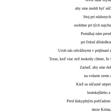
aby sme mohli byť súča
Stoj pri núdznych
osobitne pri tých najchu
Pomáhaj nám preuk
pri čelení dôsledko
Urob nás odvážnymi v prijímaní z
Teraz, keď viac než inokedy cítime, že 
Zariaď, aby sme do
na volanie zeme 
Kiež sa súčasné utrpe
bratskejšieho a
Pred láskyplným pohľadom 
skrze Krist