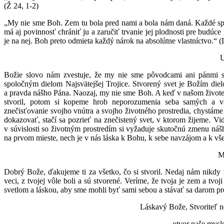
(Ž 24, 1-2)
„My nie sme Boh. Zem tu bola pred nami a bola nám daná. Každé spolo
má aj povinnosť chrániť ju a zaručiť trvanie jej plodnosti pre budú
je na nej. Boh preto odmieta každý nárok na absolútne vlastníctvo.“ (
Božie slovo nám zvestuje, že my nie sme pôvodcami ani pánmi stv
spoločným dielom Najsvätejšej Trojice. Stvorený svet je Božím die
a pravda nášho Pána. Naozaj, my nie sme Boh. A keď v našom život
stvoril, potom si kopeme hrob neporozumenia seba samých a všetk
znečisťovanie svojho vnútra a svojho životného prostredia, chystám
dokazovať, stačí sa pozrieť na znečistený svet, v ktorom žijeme. Vi
v súvislosti so životným prostredím si vyžaduje skutočnú zmenu ná
na prvom mieste, nech je v nás láska k Bohu, k sebe navzájom a k vše
M
Dobrý Bože, ďakujeme ti za všetko, čo si stvoril. Nedaj nám nikdy za
veci, z tvojej vôle boli a sú stvorené. Veríme, že tvoja je zem a tvo
svetlom a láskou, aby sme mohli byť sami sebou a stávať sa darom p
Láskavý Bože, Stvoriteľ ne
otvor naše mysle