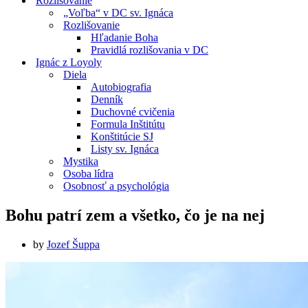
Rozlišovanie
„Voľba“ v DC sv. Ignáca
Rozlišovanie
Hľadanie Boha
Pravidlá rozlišovania v DC
Ignác z Loyoly
Diela
Autobiografia
Denník
Duchovné cvičenia
Formula Inštitútu
Konštitúcie SJ
Listy sv. Ignáca
Mystika
Osoba lídra
Osobnosť a psychológia
Bohu patrí zem a všetko, čo je na nej
by
Jozef Šuppa