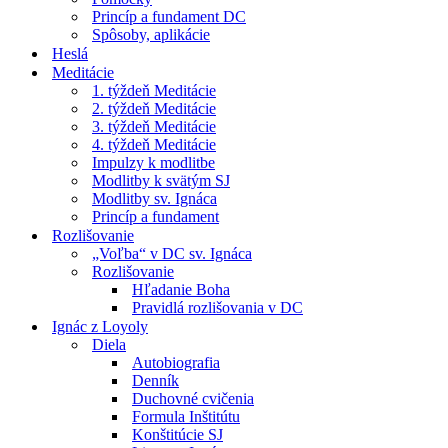
Princíp a fundament DC
Spôsoby, aplikácie
Heslá
Meditácie
1. týždeň Meditácie
2. týždeň Meditácie
3. týždeň Meditácie
4. týždeň Meditácie
Impulzy k modlitbe
Modlitby k svätým SJ
Modlitby sv. Ignáca
Princíp a fundament
Rozlišovanie
„Voľba“ v DC sv. Ignáca
Rozlišovanie
Hľadanie Boha
Pravidlá rozlišovania v DC
Ignác z Loyoly
Diela
Autobiografia
Denník
Duchovné cvičenia
Formula Inštitútu
Konštitúcie SJ