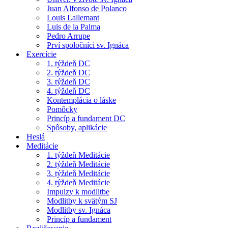
Juan Alfonso de Polanco
Louis Lallemant
Luis de la Palma
Pedro Arrupe
Prví spoločníci sv. Ignáca
Exercície
1. týždeň DC
2. týždeň DC
3. týždeň DC
4. týždeň DC
Kontemplácia o láske
Pomôcky
Princíp a fundament DC
Spôsoby, aplikácie
Heslá
Meditácie
1. týždeň Meditácie
2. týždeň Meditácie
3. týždeň Meditácie
4. týždeň Meditácie
Impulzy k modlitbe
Modlitby k svätým SJ
Modlitby sv. Ignáca
Princíp a fundament