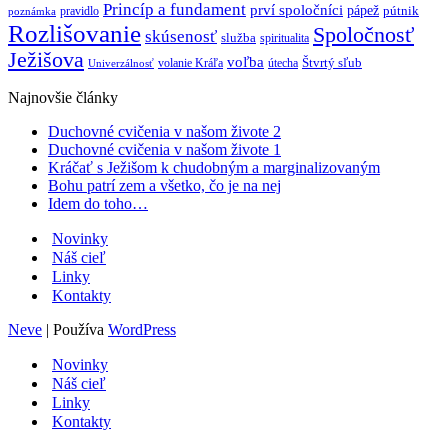
Princíp a fundament
prví spoločníci
pápež
pútnik
pravidlo
poznámka
Rozlišovanie
Spoločnosť
skúsenosť
služba
spiritualita
Ježišova
voľba
Štvrtý sľub
volanie Kráľa
útecha
Univerzálnosť
Najnovšie články
Duchovné cvičenia v našom živote 2
Duchovné cvičenia v našom živote 1
Kráčať s Ježišom k chudobným a marginalizovaným
Bohu patrí zem a všetko, čo je na nej
Idem do toho…
Novinky
Náš cieľ
Linky
Kontakty
Neve
| Používa
WordPress
Novinky
Náš cieľ
Linky
Kontakty