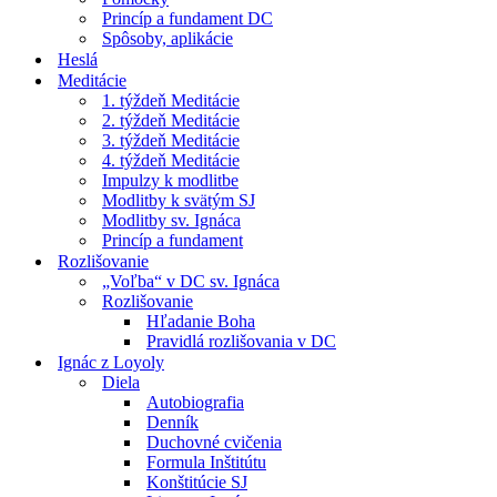
Princíp a fundament DC
Spôsoby, aplikácie
Heslá
Meditácie
1. týždeň Meditácie
2. týždeň Meditácie
3. týždeň Meditácie
4. týždeň Meditácie
Impulzy k modlitbe
Modlitby k svätým SJ
Modlitby sv. Ignáca
Princíp a fundament
Rozlišovanie
„Voľba“ v DC sv. Ignáca
Rozlišovanie
Hľadanie Boha
Pravidlá rozlišovania v DC
Ignác z Loyoly
Diela
Autobiografia
Denník
Duchovné cvičenia
Formula Inštitútu
Konštitúcie SJ