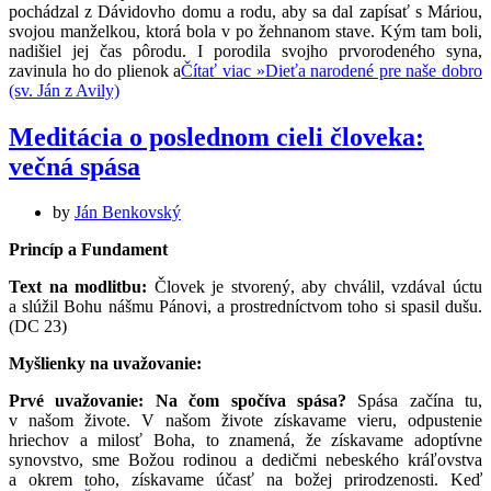
pochádzal z Dávidovho domu a rodu, aby sa dal zapísať s Máriou,
svojou manželkou, ktorá bola v po žehnanom stave. Kým tam boli,
nadišiel jej čas pôrodu. I porodila svojho prvorodeného syna,
zavinula ho do plienok a
Čítať viac »
Dieťa narodené pre naše dobro
(sv. Ján z Avily)
Meditácia o poslednom cieli človeka:
večná spása
by
Ján Benkovský
Princíp a Fundament
Text na modlitbu:
Človek je stvorený, aby chválil, vzdával úctu
a slúžil Bohu nášmu Pánovi, a prostredníctvom toho si spasil dušu.
(DC 23)
Myšlienky na uvažovanie:
Prvé uvažovanie: Na čom spočíva spása?
Spása začína tu,
v našom živote. V našom živote získavame vieru, odpustenie
hriechov a milosť Boha, to znamená, že získavame adoptívne
synovstvo, sme Božou rodinou a dedičmi nebeského kráľovstva
a okrem toho, získavame účasť na božej prirodzenosti. Keď