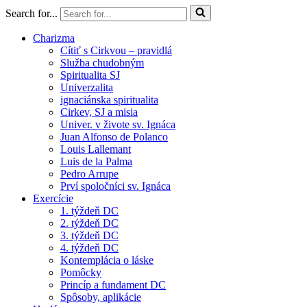
Search for...
Charizma
Cítiť s Cirkvou – pravidlá
Služba chudobným
Spiritualita SJ
Univerzalita
ignaciánska spiritualita
Cirkev, SJ a misia
Univer. v živote sv. Ignáca
Juan Alfonso de Polanco
Louis Lallemant
Luis de la Palma
Pedro Arrupe
Prví spoločníci sv. Ignáca
Exercície
1. týždeň DC
2. týždeň DC
3. týždeň DC
4. týždeň DC
Kontemplácia o láske
Pomôcky
Princíp a fundament DC
Spôsoby, aplikácie