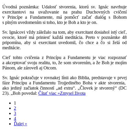
Úvodná poznámka: Udalosť stvorenia, ktorú sv. Ignác navrhuje
exercitantovi na uvažovanie na prahu Duchovných cvičení
v Princípe a Fundamente, má pomôcť začať dialóg s Bohom
s plným uvedomením si toho, kto je Boh a kto je on.
Sv. Ignácovi vždy záležalo na tom, aby exercitant dosiahol istý cieľ,
ovocie, ktoré má priniesť každá meditácia. Preto v poznámke 48
pripomína, aby si exercitant uvedomil, čo chce a čo si želá od
meditácie.
Cieľ tohto cvičenia z Princípu a Fundamentu je viac rozpoznať
a akceptovať svoju realitu, to, že som stvorením, a že Boh je mojím
Pánom, ale zároveň aj Otcom.
Sv. Ignác pokračuje v rovnakej línii ako Biblia, predstavuje v prvej
fáze Princípu a Fundamentu Trojjediného Boha v akte stvorenia,
ako jediný začiatok činností „ad extra“. „Človek je stvorený“ (DC
23). „Boh povedal:
Čítať viac »
Zmysel života
1
2
3
4
Ďalej »