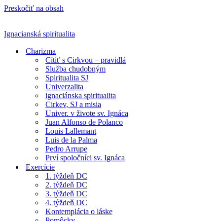
Preskočiť na obsah
Ignacianská spiritualita
Charizma
Cítiť s Cirkvou – pravidlá
Služba chudobným
Spiritualita SJ
Univerzalita
ignaciánska spiritualita
Cirkev, SJ a misia
Univer. v živote sv. Ignáca
Juan Alfonso de Polanco
Louis Lallemant
Luis de la Palma
Pedro Arrupe
Prví spoločníci sv. Ignáca
Exercície
1. týždeň DC
2. týždeň DC
3. týždeň DC
4. týždeň DC
Kontemplácia o láske
Pomôcky