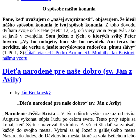
O spôsobe nášho konania
Pane, keď uvažujem o „našej svojráznosti“, objavujem, že ideál
nášho spôsobu konania je tvoj spôsob konania.
Z toho dôvodu
dvíham svoje oči k tebe (Hebr 12, 2), oči viery vidia tvoju tvár, ako
sa javíš v evanjeliu.
Som jeden z tých, o ktorých svätý Peter
hovorí: „Vy ho milujete, hoci ste ho nevideli. Ani teraz ho
nevidíte, ale veríte a jasáte nevýslovnou radosťou, plnou slávy“
(1 Pt 1, 8).
Čítať viac »
P. Pedro Arrupe SJ: Modlitba ku Kristovi,
nášmu vzoru
Dieťa narodené pre naše dobro (sv. Ján z
Avily)
by
Ján Benkovský
„Dieťa narodené pre naše dobro“ (sv. Ján z Avily)
„
Narodenie Ježiša Krista –
V tých dňoch vyšiel rozkaz od cisára
Augusta vykonať súpis ľudu po celom svete. Tento prvý súpis sa
konal, keď Sýriu spravoval Kvirínius. A všetci šli dať sa zapísať,
každý do svojho mesta. Vybral sa aj Jozef z galilejského mesta
Nazaret do Judey, do Dávidovho mesta, ktoré sa volá Betlehem lebo