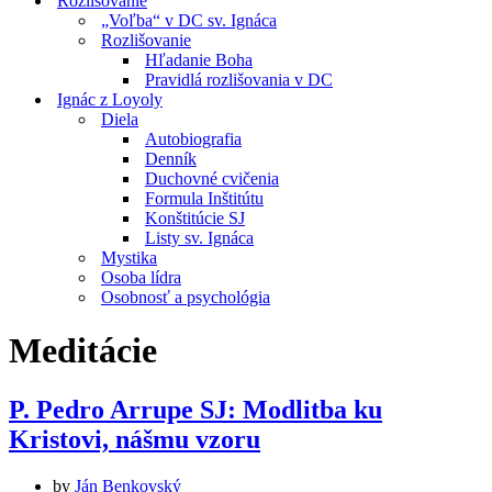
Rozlišovanie
„Voľba“ v DC sv. Ignáca
Rozlišovanie
Hľadanie Boha
Pravidlá rozlišovania v DC
Ignác z Loyoly
Diela
Autobiografia
Denník
Duchovné cvičenia
Formula Inštitútu
Konštitúcie SJ
Listy sv. Ignáca
Mystika
Osoba lídra
Osobnosť a psychológia
Meditácie
P. Pedro Arrupe SJ: Modlitba ku
Kristovi, nášmu vzoru
by
Ján Benkovský