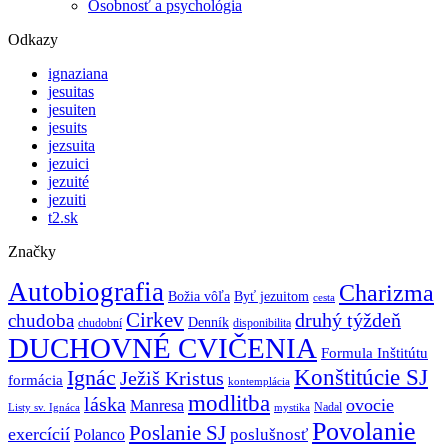
Osobnosť a psychológia
Odkazy
ignaziana
jesuitas
jesuiten
jesuits
jezsuita
jezuici
jezuité
jezuiti
t2.sk
Značky
Autobiografia
Charizma
Božia vôľa
Byť jezuitom
cesta
Cirkev
druhý týždeň
chudoba
Denník
chudobní
disponibilita
DUCHOVNÉ CVIČENIA
Formula Inštitútu
Ignác
Konštitúcie SJ
Ježiš Kristus
formácia
kontemplácia
modlitba
láska
ovocie
Manresa
Nadal
mystika
Listy sv. Ignáca
Povolanie
Poslanie SJ
exercícií
poslušnosť
Polanco