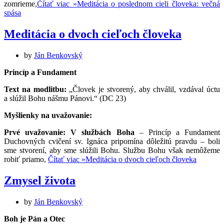
zomrieme,
Čítať viac »
Meditácia o poslednom cieli človeka: večná
spása
Meditácia o dvoch cieľoch človeka
by
Ján Benkovský
Princíp a Fundament
Text na modlitbu:
„Človek je stvorený, aby chválil, vzdával úctu
a slúžil Bohu nášmu Pánovi.“ (DC 23)
Myšlienky na uvažovanie:
Prvé uvažovanie: V službách Boha
– Princíp a Fundament
Duchovných cvičení sv. Ignáca pripomína dôležitú pravdu – boli
sme stvorení, aby sme slúžili Bohu. Službu Bohu však nemôžeme
robiť priamo,
Čítať viac »
Meditácia o dvoch cieľoch človeka
Zmysel života
by
Ján Benkovský
Boh je Pán a Otec