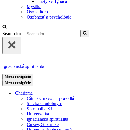
Listy sv. Ignáca
Mystika
Osoba lídra
Osobnosť a psychológia
Search for...
Ignacianská spiritualita
Menu navigácie
Menu navigácie
Charizma
Cítiť s Cirkvou – pravidlá
Služba chudobným
Spiritualita SJ
Univerzalita
ignaciánska spiritualita
Cirkev, SJ a misia
Univer. v živote sv. Ignáca