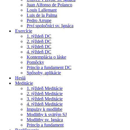
Juan Alfonso de Polanco
Louis Lallemant
Luis de la Palma
Pedro Arrupe
Prví spoločníci sv. Ignáca
Exercície
1. týždeň DC
2. týždeň DC
3. týždeň DC
4. týždeň DC
Kontemplácia o láske
Pomôcky
Princíp a fundament DC
Spôsoby, aplikácie
Heslá
Meditácie
1. týždeň Meditácie
2. týždeň Meditácie
3. týždeň Meditácie
4. týždeň Meditácie
Impulzy k modlitbe
Modlitby k svätým SJ
Modlitby sv. Ignáca
Princíp a fundament