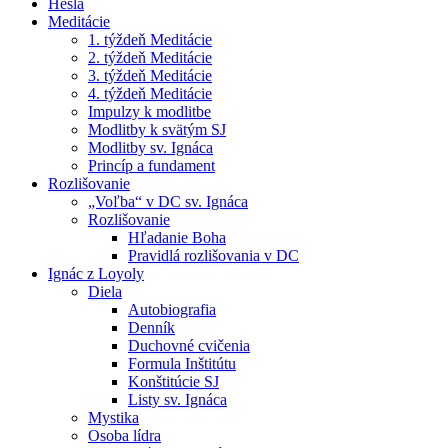
Heslá
Meditácie
1. týždeň Meditácie
2. týždeň Meditácie
3. týždeň Meditácie
4. týždeň Meditácie
Impulzy k modlitbe
Modlitby k svätým SJ
Modlitby sv. Ignáca
Princíp a fundament
Rozlišovanie
„Voľba“ v DC sv. Ignáca
Rozlišovanie
Hľadanie Boha
Pravidlá rozlišovania v DC
Ignác z Loyoly
Diela
Autobiografia
Denník
Duchovné cvičenia
Formula Inštitútu
Konštitúcie SJ
Listy sv. Ignáca
Mystika
Osoba lídra