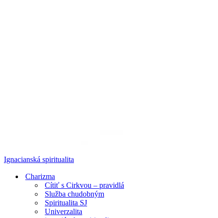
Ignacianská spiritualita
Charizma
Cítiť s Cirkvou – pravidlá
Služba chudobným
Spiritualita SJ
Univerzalita