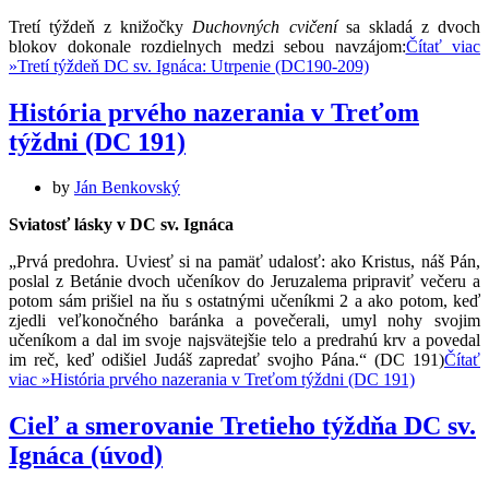
Tretí týždeň z knižočky
Duchovných cvičení
sa skladá z dvoch
blokov dokonale rozdielnych medzi sebou navzájom:
Čítať viac
»
Tretí týždeň DC sv. Ignáca: Utrpenie (DC190-209)
História prvého nazerania v Treťom
týždni (DC 191)
by
Ján Benkovský
Sviatosť lásky v DC sv. Ignáca
„Prvá predohra. Uviesť si na pamäť udalosť: ako Kristus, náš Pán,
poslal z Betánie dvoch učeníkov do Jeruzalema pripraviť večeru a
po­tom sám prišiel na ňu s ostatnými učeníkmi 2 a ako potom, keď
zjedli veľkonočného barán­ka a povečerali, umyl nohy svojim
učeníkom a dal im svoje najsvätejšie telo a predrahú krv a povedal
im reč, keď odišiel Judáš zapredať svojho Pána.“ (DC 191)
Čítať
viac »
História prvého nazerania v Treťom týždni (DC 191)
Cieľ a smerovanie Tretieho týždňa DC sv.
Ignáca (úvod)