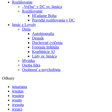
Rozlišovanie
„Voľba“ v DC sv. Ignáca
Rozlišovanie
Hľadanie Boha
Pravidlá rozlišovania v DC
Ignác z Loyoly
Diela
Autobiografia
Denník
Duchovné cvičenia
Formula Inštitútu
Konštitúcie SJ
Listy sv. Ignáca
Mystika
Osoba lídra
Osobnosť a psychológia
Odkazy
ignaziana
jesuitas
jesuiten
jesuits
jezsuita
jezuici