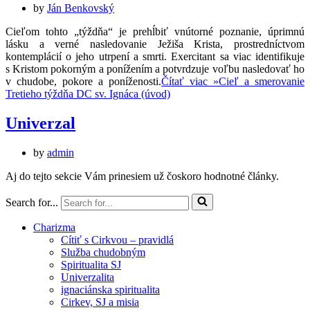
by
Ján Benkovský
Cieľom tohto „týždňa“ je prehĺbiť vnútorné poznanie, úprimnú
lásku a verné nasledovanie Ježiša Krista, prostredníctvom
kontemplácií o jeho utrpení a smrti. Exercitant sa viac identifikuje
s Kristom pokorným a ponížením a potvrdzuje voľbu nasledovať ho
v chudobe, pokore a poníženosti.
Čítať viac »
Cieľ a smerovanie
Tretieho týždňa DC sv. Ignáca (úvod)
Univerzal
by
admin
Aj do tejto sekcie Vám prinesiem už čoskoro hodnotné články.
Search for...
Charizma
Cítiť s Cirkvou – pravidlá
Služba chudobným
Spiritualita SJ
Univerzalita
ignaciánska spiritualita
Cirkev, SJ a misia