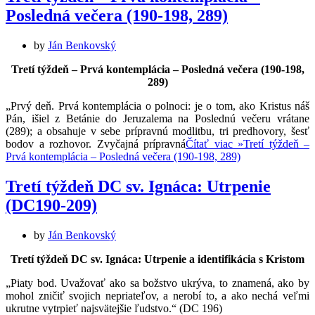
Posledná večera (190-198, 289)
by
Ján Benkovský
Tretí týždeň – Prvá kontemplácia – Posledná večera (190-198,
289)
„Prvý deň. Prvá kontemplácia o polnoci: je o tom, ako Kristus náš
Pán, išiel z Betánie do Jeruzalema na Poslednú večeru vrátane
(289); a obsahuje v sebe prípravnú modlitbu, tri predhovory, šesť
bodov a rozhovor. Zvyčajná prípravná
Čítať viac »
Tretí týždeň –
Prvá kontemplácia – Posledná večera (190-198, 289)
Tretí týždeň DC sv. Ignáca: Utrpenie
(DC190-209)
by
Ján Benkovský
Tretí týždeň DC sv. Ignáca: Utrpenie a identifikácia s Kristom
„Piaty bod. Uvažovať ako sa božstvo ukrýva, to znamená, ako by
mohol zničiť svojich nepriateľov, a nerobí to, a ako nechá veľmi
ukrutne vytrpieť najsvätejšie ľudstvo.“ (DC 196)