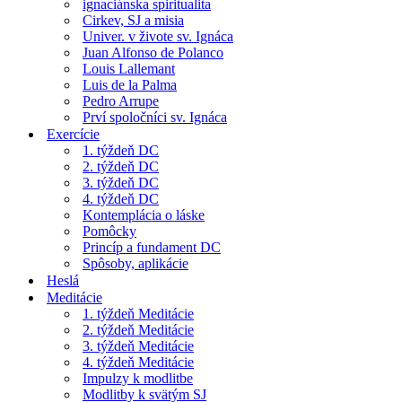
ignaciánska spiritualita
Cirkev, SJ a misia
Univer. v živote sv. Ignáca
Juan Alfonso de Polanco
Louis Lallemant
Luis de la Palma
Pedro Arrupe
Prví spoločníci sv. Ignáca
Exercície
1. týždeň DC
2. týždeň DC
3. týždeň DC
4. týždeň DC
Kontemplácia o láske
Pomôcky
Princíp a fundament DC
Spôsoby, aplikácie
Heslá
Meditácie
1. týždeň Meditácie
2. týždeň Meditácie
3. týždeň Meditácie
4. týždeň Meditácie
Impulzy k modlitbe
Modlitby k svätým SJ