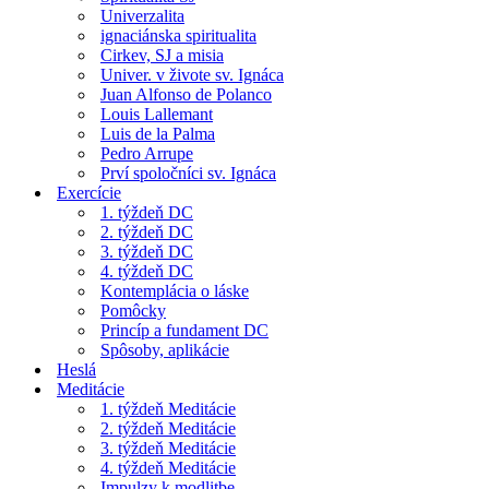
Univerzalita
ignaciánska spiritualita
Cirkev, SJ a misia
Univer. v živote sv. Ignáca
Juan Alfonso de Polanco
Louis Lallemant
Luis de la Palma
Pedro Arrupe
Prví spoločníci sv. Ignáca
Exercície
1. týždeň DC
2. týždeň DC
3. týždeň DC
4. týždeň DC
Kontemplácia o láske
Pomôcky
Princíp a fundament DC
Spôsoby, aplikácie
Heslá
Meditácie
1. týždeň Meditácie
2. týždeň Meditácie
3. týždeň Meditácie
4. týždeň Meditácie
Impulzy k modlitbe