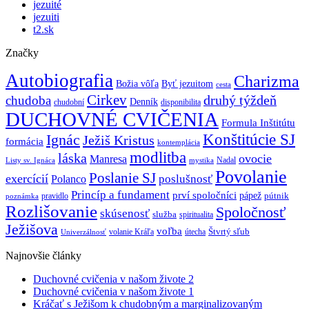
jezuité
jezuiti
t2.sk
Značky
Autobiografia
Charizma
Božia vôľa
Byť jezuitom
cesta
Cirkev
druhý týždeň
chudoba
Denník
chudobní
disponibilita
DUCHOVNÉ CVIČENIA
Formula Inštitútu
Ignác
Konštitúcie SJ
Ježiš Kristus
formácia
kontemplácia
modlitba
láska
ovocie
Manresa
Nadal
mystika
Listy sv. Ignáca
Povolanie
Poslanie SJ
exercícií
poslušnosť
Polanco
Princíp a fundament
prví spoločníci
pápež
pútnik
pravidlo
poznámka
Rozlišovanie
Spoločnosť
skúsenosť
služba
spiritualita
Ježišova
voľba
Štvrtý sľub
volanie Kráľa
útecha
Univerzálnosť
Najnovšie články
Duchovné cvičenia v našom živote 2
Duchovné cvičenia v našom živote 1
Kráčať s Ježišom k chudobným a marginalizovaným