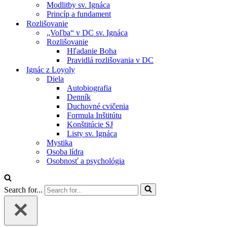
Modlitby sv. Ignáca
Princíp a fundament
Rozlišovanie
„Voľba“ v DC sv. Ignáca
Rozlišovanie
Hľadanie Boha
Pravidlá rozlišovania v DC
Ignác z Loyoly
Diela
Autobiografia
Denník
Duchovné cvičenia
Formula Inštitútu
Konštitúcie SJ
Listy sv. Ignáca
Mystika
Osoba lídra
Osobnosť a psychológia
Search for...