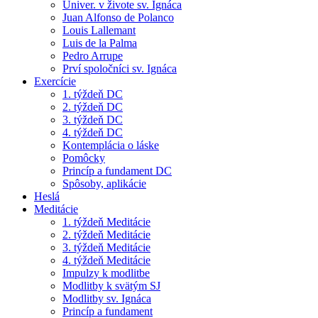
Univer. v živote sv. Ignáca
Juan Alfonso de Polanco
Louis Lallemant
Luis de la Palma
Pedro Arrupe
Prví spoločníci sv. Ignáca
Exercície
1. týždeň DC
2. týždeň DC
3. týždeň DC
4. týždeň DC
Kontemplácia o láske
Pomôcky
Princíp a fundament DC
Spôsoby, aplikácie
Heslá
Meditácie
1. týždeň Meditácie
2. týždeň Meditácie
3. týždeň Meditácie
4. týždeň Meditácie
Impulzy k modlitbe
Modlitby k svätým SJ
Modlitby sv. Ignáca
Princíp a fundament