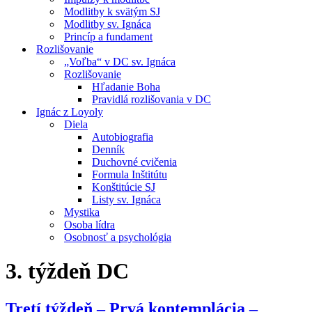
Modlitby k svätým SJ
Modlitby sv. Ignáca
Princíp a fundament
Rozlišovanie
„Voľba“ v DC sv. Ignáca
Rozlišovanie
Hľadanie Boha
Pravidlá rozlišovania v DC
Ignác z Loyoly
Diela
Autobiografia
Denník
Duchovné cvičenia
Formula Inštitútu
Konštitúcie SJ
Listy sv. Ignáca
Mystika
Osoba lídra
Osobnosť a psychológia
3. týždeň DC
Tretí týždeň – Prvá kontemplácia –