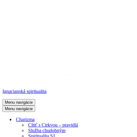
Ignacianská spiritualita
Menu navigácie
Menu navigácie
Charizma
Cítiť s Cirkvou – pravidlá
Služba chudobným
Spiritualita SJ