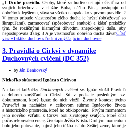
„1
Druhé pravidlo
. Osoby, ktoré sa horlivo usilujú očistiť sa od
svojich hriechov a v službe Boha, nášho Pána, postupujú od
dobrého k lepšie­mu, stáva sa všetko naopak ako v prvom pra­vidle. 2
V tomto prípade vlastnosťou zlého ducha je hrýzť (obťažovať so
škrupuľami), zarmucovať (spôsobovať smútok) a klásť prekážky
tým, že rozličnými klamnými dôvodmi znepokojujú dušu, aby
nepostupovala ďalej; 3 A je vlast­nosťou dobrého ducha dávať
Čítať
viac »
Taktika duchov s ľuďmi zmýšľajúcimi duchovne
3. Pravidlá o Cirkvi v dynamike
Duchovných cvičení (DC 352)
by
Ján Benkovský
Niekoľko skúseností Ignáca s Cirkvou
Na konci knižočky
Duchovných cvičení
sv. Ignác vložil Pravidlá
o dobrom zmýšľaní o Cirkvi. Sú v podstate posledným tzv.
dokumentom, ktorý Ignác do nich vložil. Životný kontext týchto
Pravidiel
sa nachádza v celkovom súhrne Ignácovho života
a historického prostredia, ktoré ho obklopovalo. Prvým momentom
jeho nového vzťahu k Cirkvi boli životopisy svätých, ktoré čítal
počas rekonvalescencie, životopis Ježiša Krista. Druhým momentom
bolo jeho putovanie, najmä jeho túžba ísť do Svätej zeme, ktoré je