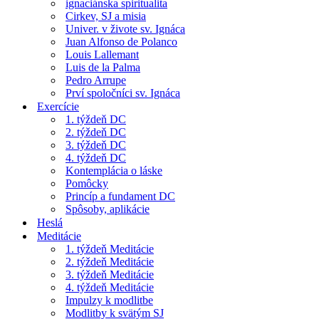
ignaciánska spiritualita
Cirkev, SJ a misia
Univer. v živote sv. Ignáca
Juan Alfonso de Polanco
Louis Lallemant
Luis de la Palma
Pedro Arrupe
Prví spoločníci sv. Ignáca
Exercície
1. týždeň DC
2. týždeň DC
3. týždeň DC
4. týždeň DC
Kontemplácia o láske
Pomôcky
Princíp a fundament DC
Spôsoby, aplikácie
Heslá
Meditácie
1. týždeň Meditácie
2. týždeň Meditácie
3. týždeň Meditácie
4. týždeň Meditácie
Impulzy k modlitbe
Modlitby k svätým SJ