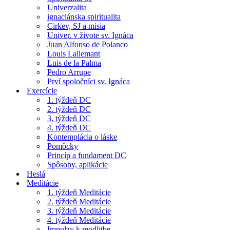
Univerzalita
ignaciánska spiritualita
Cirkev, SJ a misia
Univer. v živote sv. Ignáca
Juan Alfonso de Polanco
Louis Lallemant
Luis de la Palma
Pedro Arrupe
Prví spoločníci sv. Ignáca
Exercície
1. týždeň DC
2. týždeň DC
3. týždeň DC
4. týždeň DC
Kontemplácia o láske
Pomôcky
Princíp a fundament DC
Spôsoby, aplikácie
Heslá
Meditácie
1. týždeň Meditácie
2. týždeň Meditácie
3. týždeň Meditácie
4. týždeň Meditácie
Impulzy k modlitbe