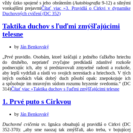
vždy úzko spojené s jeho obrátením (
Autobiografia
9-12) a silnými
vonkajšími prejavmi
Čítať viac »
3. Pravidlá o Cirkvi v dynamike
Duchovných cvičení (DC 352)
Taktika duchov s ľuďmi zmýšľajúcimi
telesne
by
Ján Benkovský
„Prvé pravidlo. Osobám, ktoré kráčajú z jedného ťažkého hriechu
do druhého, nepriateľ zvyčajne predkladá zdanlivé rozkoše
podnecujúc ich, aby si predstavovali zmyselné radosti a rozkoše,
aby lepši vydržali a rástli vo svojich nerestiach a hriechoch. V tých
istých osobách však dobrý duch pôsobí opak: znepokojuje ich
a spôsobuje im mravným súdom rozumu hryzenie svedomia.“ (DC
314)
Čítať viac »
Taktika duchov s ľuďmi zmýšľajúcimi telesne
1. Prvé puto s Cirkvou
by
Ján Benkovský
Duchovné cvičenia
sv. Ignáca obsahujú aj pravidlá o Cirkvi (DC
352-370): „aby sme naozaj tak zmýšľali, ako treba, v bojujúcej