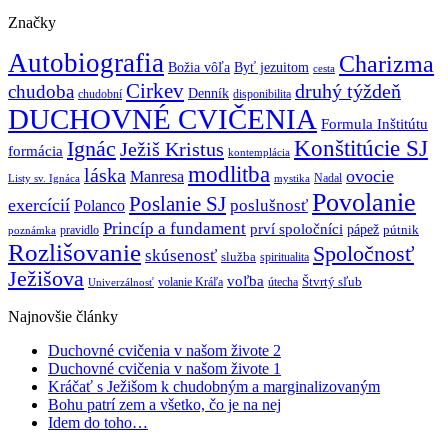
Značky
Autobiografia
Charizma
Božia vôľa
Byť jezuitom
cesta
Cirkev
druhý týždeň
chudoba
Denník
chudobní
disponibilita
DUCHOVNÉ CVIČENIA
Formula Inštitútu
Ignác
Konštitúcie SJ
Ježiš Kristus
formácia
kontemplácia
modlitba
láska
ovocie
Manresa
Nadal
mystika
Listy sv. Ignáca
Povolanie
Poslanie SJ
exercícií
poslušnosť
Polanco
Princíp a fundament
prví spoločníci
pápež
pútnik
pravidlo
poznámka
Rozlišovanie
Spoločnosť
skúsenosť
služba
spiritualita
Ježišova
voľba
Štvrtý sľub
volanie Kráľa
útecha
Univerzálnosť
Najnovšie články
Duchovné cvičenia v našom živote 2
Duchovné cvičenia v našom živote 1
Kráčať s Ježišom k chudobným a marginalizovaným
Bohu patrí zem a všetko, čo je na nej
Idem do toho…