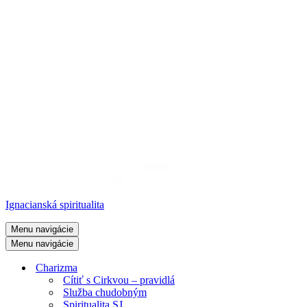
Ignacianská spiritualita
Menu navigácie
Menu navigácie
Charizma
Cítiť s Cirkvou – pravidlá
Služba chudobným
Spiritualita SJ