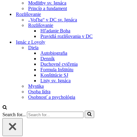
Modlitby sv. Ignáca
Princíp a fundament
Rozlišovanie
„Voľba“ v DC sv. Ignáca
Rozlišovanie
Hľadanie Boha
Pravidlá rozlišovania v DC
Ignác z Loyoly
Diela
Autobiografia
Denník
Duchovné cvičenia
Formula Inštitútu
Konštitúcie SJ
Listy sv. Ignáca
Mystika
Osoba lídra
Osobnosť a psychológia
Search for...