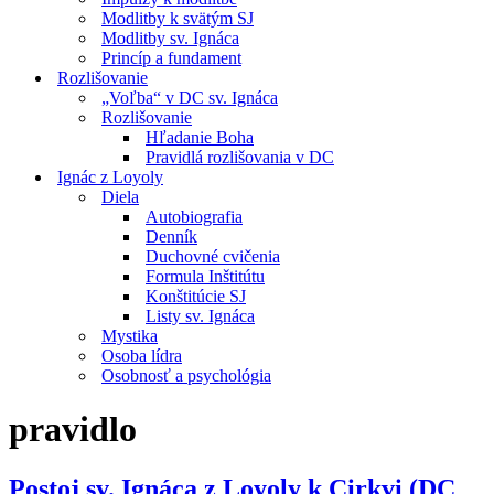
Modlitby k svätým SJ
Modlitby sv. Ignáca
Princíp a fundament
Rozlišovanie
„Voľba“ v DC sv. Ignáca
Rozlišovanie
Hľadanie Boha
Pravidlá rozlišovania v DC
Ignác z Loyoly
Diela
Autobiografia
Denník
Duchovné cvičenia
Formula Inštitútu
Konštitúcie SJ
Listy sv. Ignáca
Mystika
Osoba lídra
Osobnosť a psychológia
pravidlo
Postoj sv. Ignáca z Loyoly k Cirkvi (DC