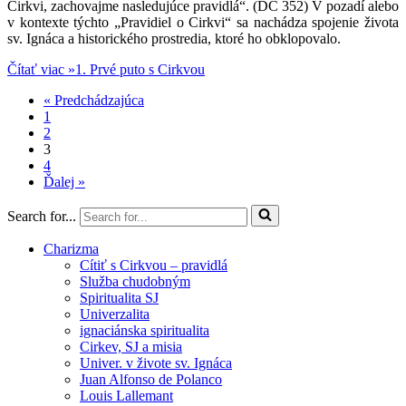
Cirkvi, zachovajme nasledujúce pravidlá“. (DC 352) V pozadí alebo
v kontexte týchto „Pravidiel o Cirkvi“ sa nachádza spojenie života
sv. Ignáca a historického prostredia, ktoré ho obklopovalo.
Čítať viac »
1. Prvé puto s Cirkvou
« Predchádzajúca
1
2
3
4
Ďalej »
Search for...
Charizma
Cítiť s Cirkvou – pravidlá
Služba chudobným
Spiritualita SJ
Univerzalita
ignaciánska spiritualita
Cirkev, SJ a misia
Univer. v živote sv. Ignáca
Juan Alfonso de Polanco
Louis Lallemant