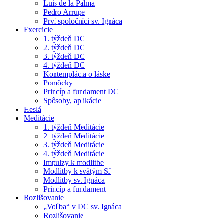
Luis de la Palma
Pedro Arrupe
Prví spoločníci sv. Ignáca
Exercície
1. týždeň DC
2. týždeň DC
3. týždeň DC
4. týždeň DC
Kontemplácia o láske
Pomôcky
Princíp a fundament DC
Spôsoby, aplikácie
Heslá
Meditácie
1. týždeň Meditácie
2. týždeň Meditácie
3. týždeň Meditácie
4. týždeň Meditácie
Impulzy k modlitbe
Modlitby k svätým SJ
Modlitby sv. Ignáca
Princíp a fundament
Rozlišovanie
„Voľba“ v DC sv. Ignáca
Rozlišovanie