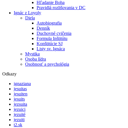
Hľadanie Boha
Pravidlá rozlišovania v DC
Ignác z Loyoly
Diela
Autobiografia
Denník
Duchovné cvičenia
Formula Inštitútu
Konštitúcie SJ
Listy sv. Ignáca
Mystika
Osoba lídra
Osobnosť a psychológia
Odkazy
ignaziana
jesuitas
jesuiten
jesuits
jezsuita
jezuici
jezuité
jezuiti
t2.sk