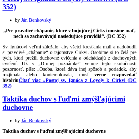
352)
by
Ján Benkovský
„Pre pravdivé chápanie, ktoré v bojujúcej Cirkvi musíme mať,
nech sa zachovávajú nasledujúce pravidlá“. (DC 352)
Sv. Ignácovi veľmi záležalo, aby všetci kresťania mali a nadobudli
si pravdivé „chápanie“ o tajomstve Cirkvi. Osobitne si to želá pre
tých, ktorí prežili duchovné cvičenia a odchádzajú z duchovných
cvičení. Už v „Druhej poznámke“ venuje tejto skutočnosti
pozornosť, píše: „Osoba, ktorá dáva inej spôsob a poriadok, aby
rozjímala alebo kontemplovala, musí
verne rozpovedať
históriu
Čítať viac »
Postoj sv. Ignáca z Loyoly k Cirkvi (DC
352)
Taktika duchov s ľuďmi zmýšľajúcimi
duchovne
by
Ján Benkovský
Taktika duchov s ľuďmi zmýšľajúcimi duchovne