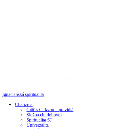
Ignacianská spiritualita
Charizma
Cítiť s Cirkvou – pravidlá
Služba chudobným
Spiritualita SJ
Univerzalita