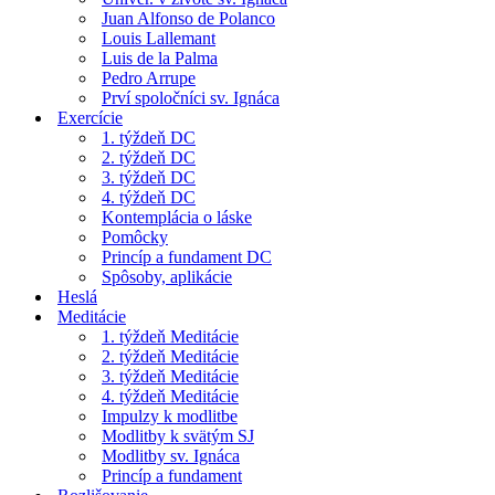
Juan Alfonso de Polanco
Louis Lallemant
Luis de la Palma
Pedro Arrupe
Prví spoločníci sv. Ignáca
Exercície
1. týždeň DC
2. týždeň DC
3. týždeň DC
4. týždeň DC
Kontemplácia o láske
Pomôcky
Princíp a fundament DC
Spôsoby, aplikácie
Heslá
Meditácie
1. týždeň Meditácie
2. týždeň Meditácie
3. týždeň Meditácie
4. týždeň Meditácie
Impulzy k modlitbe
Modlitby k svätým SJ
Modlitby sv. Ignáca
Princíp a fundament