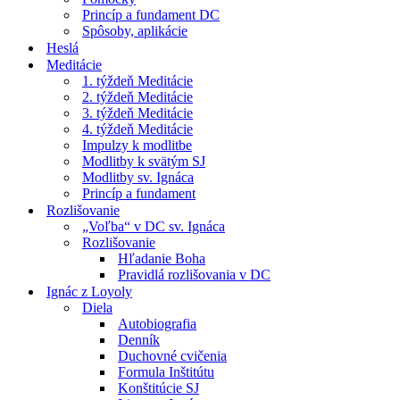
Princíp a fundament DC
Spôsoby, aplikácie
Heslá
Meditácie
1. týždeň Meditácie
2. týždeň Meditácie
3. týždeň Meditácie
4. týždeň Meditácie
Impulzy k modlitbe
Modlitby k svätým SJ
Modlitby sv. Ignáca
Princíp a fundament
Rozlišovanie
„Voľba“ v DC sv. Ignáca
Rozlišovanie
Hľadanie Boha
Pravidlá rozlišovania v DC
Ignác z Loyoly
Diela
Autobiografia
Denník
Duchovné cvičenia
Formula Inštitútu
Konštitúcie SJ