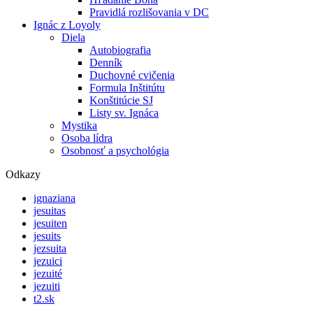
Pravidlá rozlišovania v DC
Ignác z Loyoly
Diela
Autobiografia
Denník
Duchovné cvičenia
Formula Inštitútu
Konštitúcie SJ
Listy sv. Ignáca
Mystika
Osoba lídra
Osobnosť a psychológia
Odkazy
ignaziana
jesuitas
jesuiten
jesuits
jezsuita
jezuici
jezuité
jezuiti
t2.sk