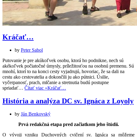
Kráčať…
by
Peter Sabol
Putovanie je pre akúkoľvek osobu, ktorá ho podnikne, nech sú
akékoľvek počiatočné úmysly, príležitosťou na osobnú premenu. Sú
mnohí, ktorí to na konci cesty vyjadrujú, hovoriac, že sa dali na
cestu ako cestovatelia a dokončili ju ako pútnici. Úsilie,
vyčerpanosť, prach, mlčanie a stretnutia budú postupne
spriadať…
Čítať viac »
Kráčať…
História a analýza DC sv. Ignáca z Loyoly
by
Ján Benkovský
Prvá redakčná etapa pred začiatkom jeho štúdií.
O vývoji vzniku Duchovných cvičení sv. Ignáca sa môžeme