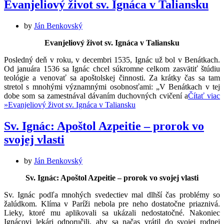
Evanjeliový život sv. Ignáca v Taliansku
by
Ján Benkovský
Evanjeliový život sv. Ignáca v Taliansku
Posledný deň v roku, v decembri 1535, Ignác už bol v Benátkach.
Od januára 1536 sa Ignác chcel súkromne celkom zasvätiť štúdiu
teológie a venovať sa apoštolskej činnosti. Za krátky čas sa tam
stretol s mnohými významnými osobnosťami: „V Benátkach v tej
dobe som sa zamestnával dávaním duchovných cvičení a
Čítať viac
»
Evanjeliový život sv. Ignáca v Taliansku
Sv. Ignác: Apoštol Azpeitie – prorok vo
svojej vlasti
by
Ján Benkovský
Sv. Ignác: Apoštol Azpeitie – prorok vo svojej vlasti
Sv. Ignác podľa mnohých svedectiev mal dlhší čas problémy so
žalúdkom. Klíma v Paríži nebola pre neho dostatočne priaznivá.
Lieky, ktoré mu aplikovali sa ukázali nedostatočné. Nakoniec
Ignácovi lekári odporučili, aby sa načas vrátil do svojej rodnej