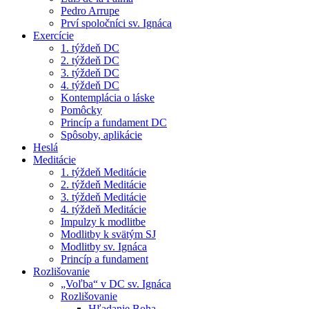
Pedro Arrupe
Prví spoločníci sv. Ignáca
Exercície
1. týždeň DC
2. týždeň DC
3. týždeň DC
4. týždeň DC
Kontemplácia o láske
Pomôcky
Princíp a fundament DC
Spôsoby, aplikácie
Heslá
Meditácie
1. týždeň Meditácie
2. týždeň Meditácie
3. týždeň Meditácie
4. týždeň Meditácie
Impulzy k modlitbe
Modlitby k svätým SJ
Modlitby sv. Ignáca
Princíp a fundament
Rozlišovanie
„Voľba“ v DC sv. Ignáca
Rozlišovanie
Hľadanie Boha