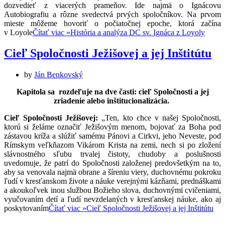
dozvedieť z viacerých prameňov. Ide najmä o Ignácovu
Autobiografiu a rôzne svedectvá prvých spoločníkov. Na prvom
mieste môžeme hovoriť o počiatočnej epoche, ktorá začína
v Loyole
Čítať viac »
História a analýza DC sv. Ignáca z Loyoly
Cieľ Spoločnosti Ježišovej a jej Inštitútu
by
Ján Benkovský
Kapitola sa rozdeľuje na dve časti: cieľ Spoločnosti a jej
zriadenie alebo inštitucionalizácia.
Cieľ Spoločnosti Ježišovej:
„Ten, kto chce v našej Spoločnosti,
ktorú si želáme označiť Ježišovým menom, bojovať za Boha pod
zástavou kríža a slúžiť samému Pánovi a Cirkvi, jeho Neveste, pod
Rímskym veľkňazom Vikárom Krista na zemi, nech si po zložení
slávnostného sľubu trvalej čistoty, chudoby a poslušnosti
uvedomuje, že patrí do Spoločnosti založenej predovšetkým na to,
aby sa venovala najmä obrane a šíreniu viery, duchovnému pokroku
ľudí v kresťanskom živote a náuke verejnými kázňami, prednáškami
a akoukoľvek inou službou Božieho slova, duchovnými cvičeniami,
vyučovaním detí a ľudí nevzdelaných v kresťanskej náuke, ako aj
poskytovaním
Čítať viac »
Cieľ Spoločnosti Ježišovej a jej Inštitútu