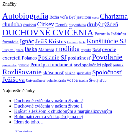
Značky
Autobiografia
Charizma
Božia vôľa
Byť jezuitom
cesta
Cirkev
druhý týždeň
chudoba
Denník
chudobní
disponibilita
DUCHOVNÉ CVIČENIA
Formula Inštitútu
Ignác
Konštitúcie SJ
Ježiš Kristus
formácia
kontemplácia
modlitba
láska
ovocie
Manresa
Nadal
mystika
Listy sv. Ignáca
Povolanie
Poslanie SJ
exercícií
poslušnosť
Polanco
Princíp a fundament
prví spoločníci
pápež
pútnik
pravidlo
poznámka
Rozlišovanie
Spoločnosť
skúsenosť
služba
spiritualita
Ježišova
voľba
Štvrtý sľub
volanie Kráľa
útecha
Univerzálnosť
Najnovšie články
Duchovné cvičenia v našom živote 2
Duchovné cvičenia v našom živote 1
Kráčať s Ježišom k chudobným a marginalizovaným
Bohu patrí zem a všetko, čo je na nej
Idem do toho…