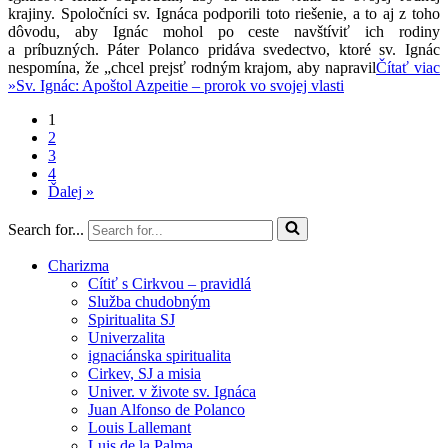
krajiny. Spoločníci sv. Ignáca podporili toto riešenie, a to aj z toho
dôvodu, aby Ignác mohol po ceste navštíviť ich rodiny
a príbuzných. Páter Polanco pridáva svedectvo, ktoré sv. Ignác
nespomína, že „chcel prejsť rodným krajom, aby napravil
Čítať viac
»
Sv. Ignác: Apoštol Azpeitie – prorok vo svojej vlasti
1
2
3
4
Ďalej »
Search for...
Charizma
Cítiť s Cirkvou – pravidlá
Služba chudobným
Spiritualita SJ
Univerzalita
ignaciánska spiritualita
Cirkev, SJ a misia
Univer. v živote sv. Ignáca
Juan Alfonso de Polanco
Louis Lallemant
Luis de la Palma