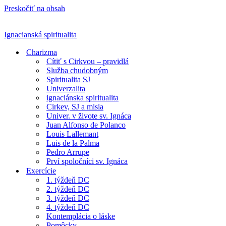
Preskočiť na obsah
Ignacianská spiritualita
Charizma
Cítiť s Cirkvou – pravidlá
Služba chudobným
Spiritualita SJ
Univerzalita
ignaciánska spiritualita
Cirkev, SJ a misia
Univer. v živote sv. Ignáca
Juan Alfonso de Polanco
Louis Lallemant
Luis de la Palma
Pedro Arrupe
Prví spoločníci sv. Ignáca
Exercície
1. týždeň DC
2. týždeň DC
3. týždeň DC
4. týždeň DC
Kontemplácia o láske
Pomôcky