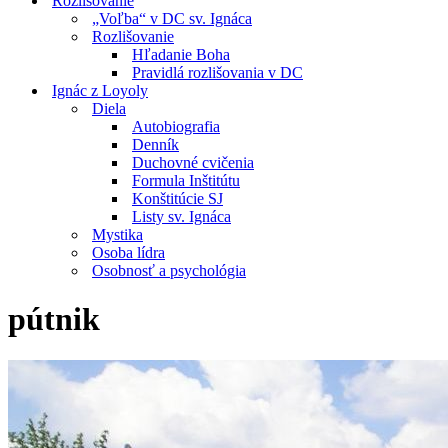
Rozlišovanie
„Voľba“ v DC sv. Ignáca
Rozlišovanie
Hľadanie Boha
Pravidlá rozlišovania v DC
Ignác z Loyoly
Diela
Autobiografia
Denník
Duchovné cvičenia
Formula Inštitútu
Konštitúcie SJ
Listy sv. Ignáca
Mystika
Osoba lídra
Osobnosť a psychológia
pútnik