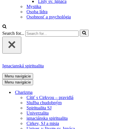
Listy sv. Ignáca
Mystika
Osoba lídra
Osobnosť a psychológia
Search for...
Ignacianská spiritualita
Menu navigácie
Menu navigácie
Charizma
Cítiť s Cirkvou – pravidlá
Služba chudobným
Spiritualita SJ
Univerzalita
ignaciánska spiritualita
Cirkev, SJ a misia
Univer. v živote sv. Ignáca