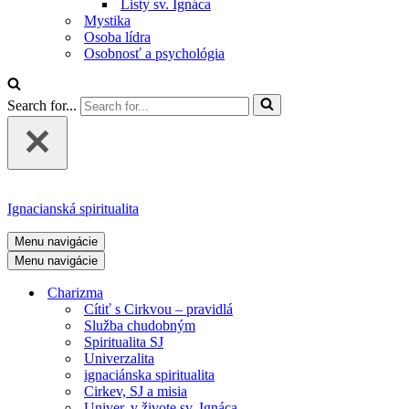
Listy sv. Ignáca
Mystika
Osoba lídra
Osobnosť a psychológia
Search for...
Ignacianská spiritualita
Menu navigácie
Menu navigácie
Charizma
Cítiť s Cirkvou – pravidlá
Služba chudobným
Spiritualita SJ
Univerzalita
ignaciánska spiritualita
Cirkev, SJ a misia
Univer. v živote sv. Ignáca