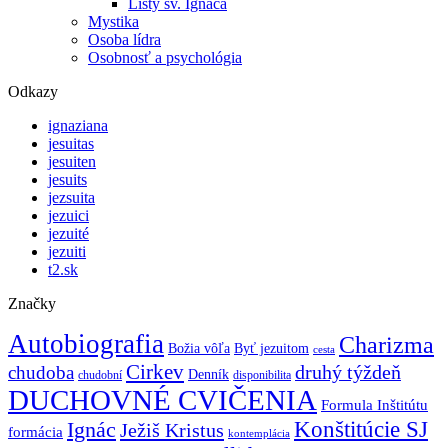
Listy sv. Ignáca
Mystika
Osoba lídra
Osobnosť a psychológia
Odkazy
ignaziana
jesuitas
jesuiten
jesuits
jezsuita
jezuici
jezuité
jezuiti
t2.sk
Značky
Autobiografia
Charizma
Božia vôľa
Byť jezuitom
cesta
Cirkev
druhý týždeň
chudoba
Denník
chudobní
disponibilita
DUCHOVNÉ CVIČENIA
Formula Inštitútu
Ignác
Konštitúcie SJ
Ježiš Kristus
formácia
kontemplácia