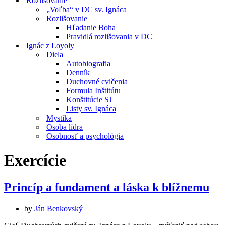
Rozlišovanie
„Voľba“ v DC sv. Ignáca
Rozlišovanie
Hľadanie Boha
Pravidlá rozlišovania v DC
Ignác z Loyoly
Diela
Autobiografia
Denník
Duchovné cvičenia
Formula Inštitútu
Konštitúcie SJ
Listy sv. Ignáca
Mystika
Osoba lídra
Osobnosť a psychológia
Exercície
Princíp a fundament a láska k blížnemu
by
Ján Benkovský