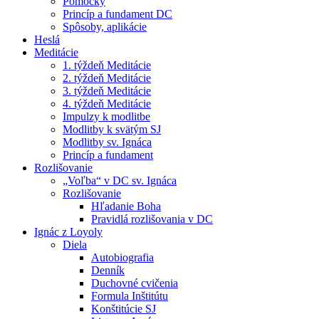
Pomôcky
Princíp a fundament DC
Spôsoby, aplikácie
Heslá
Meditácie
1. týždeň Meditácie
2. týždeň Meditácie
3. týždeň Meditácie
4. týždeň Meditácie
Impulzy k modlitbe
Modlitby k svätým SJ
Modlitby sv. Ignáca
Princíp a fundament
Rozlišovanie
„Voľba“ v DC sv. Ignáca
Rozlišovanie
Hľadanie Boha
Pravidlá rozlišovania v DC
Ignác z Loyoly
Diela
Autobiografia
Denník
Duchovné cvičenia
Formula Inštitútu
Konštitúcie SJ