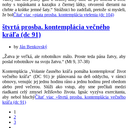
nohy s topánkami a kazajku z čiernej látky, otvorenú dierami na
chrbte a krátke jemné šaty.“ Strážnici ho zadržali, pretože si mysleli,
že bol
Čítať viac »
piata prosba. kontemplácia vtelenia (dc 104)
štvrtá prosba. kontemplácia večného
kráľa (dc 91)
by
Ján Benkovský
„Žatva je veľká, ale robotníkov málo. Proste teda pána žatvy, aby
poslal robotníkov na svoju žatvu.“ (Mt 9, 37-38)
Kontemplácia „Volanie časného kráľa pomáha kontemplovať život
večného kráľa“ (DC 91) je plánovaná na deň oddychu, v rámci
obnovy, venujúc jej jednu hodinu ráno a jednu hodinu pred obedom
alebo pred večerou. Slúži ako vstup, aby sme prečítali medzi
riadkami celý zmysel Ježišovho života. Ignác vyzýva exercitanta,
aby nebol hluchý
Čítať viac »
štvrtá prosba. kontemplácia večného
kráľa (dc 91)
1
2
3
…