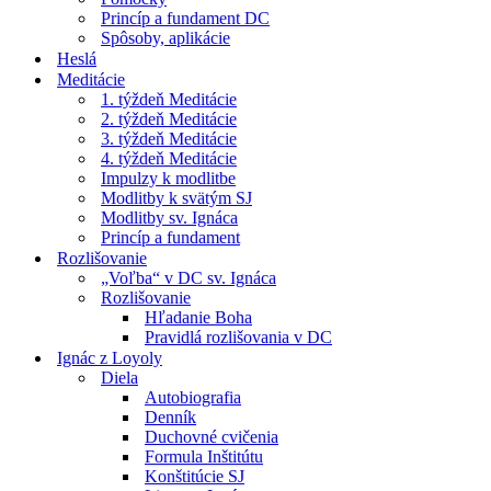
Princíp a fundament DC
Spôsoby, aplikácie
Heslá
Meditácie
1. týždeň Meditácie
2. týždeň Meditácie
3. týždeň Meditácie
4. týždeň Meditácie
Impulzy k modlitbe
Modlitby k svätým SJ
Modlitby sv. Ignáca
Princíp a fundament
Rozlišovanie
„Voľba“ v DC sv. Ignáca
Rozlišovanie
Hľadanie Boha
Pravidlá rozlišovania v DC
Ignác z Loyoly
Diela
Autobiografia
Denník
Duchovné cvičenia
Formula Inštitútu
Konštitúcie SJ