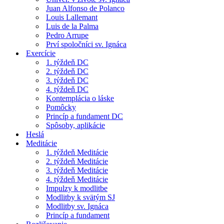
Juan Alfonso de Polanco
Louis Lallemant
Luis de la Palma
Pedro Arrupe
Prví spoločníci sv. Ignáca
Exercície
1. týždeň DC
2. týždeň DC
3. týždeň DC
4. týždeň DC
Kontemplácia o láske
Pomôcky
Princíp a fundament DC
Spôsoby, aplikácie
Heslá
Meditácie
1. týždeň Meditácie
2. týždeň Meditácie
3. týždeň Meditácie
4. týždeň Meditácie
Impulzy k modlitbe
Modlitby k svätým SJ
Modlitby sv. Ignáca
Princíp a fundament