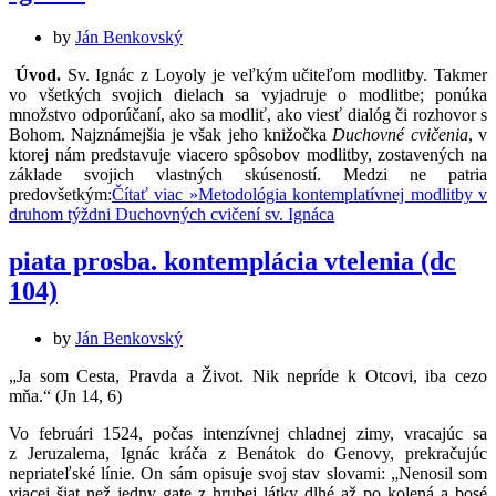
by
Ján Benkovský
Úvod.
Sv. Ignác z Loyoly je veľkým učiteľom modlitby. Takmer
vo všetkých svojich dielach sa vyjadruje o modlitbe; ponúka
množstvo odporúčaní, ako sa modliť, ako viesť dialóg či rozhovor s
Bohom. Najznámejšia je však jeho knižočka
Duchovné cvičenia
, v
ktorej nám predstavuje viacero spôsobov modlitby, zostavených na
základe svojich vlastných skúseností. Medzi ne patria
predovšetkým:
Čítať viac »
Metodológia kontemplatívnej modlitby v
druhom týždni Duchovných cvičení sv. Ignáca
piata prosba. kontemplácia vtelenia (dc
104)
by
Ján Benkovský
„Ja som Cesta, Pravda a Život. Nik nepríde k Otcovi, iba cezo
mňa.“ (Jn 14, 6)
Vo februári 1524, počas intenzívnej chladnej zimy, vracajúc sa
z Jeruzalema, Ignác kráča z Benátok do Genovy, prekračujúc
nepriateľské línie. On sám opisuje svoj stav slovami: „Nenosil som
viacej šiat než jedny gate z hrubej látky dlhé až po kolená a bosé