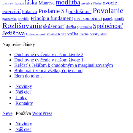
modlitba
láska
ovocie
Manresa
Nadal
mystika
Listy sv. Ignáca
Povolanie
Poslanie SJ
exercícií
poslušnosť
Polanco
Princíp a fundament
prví spoločníci
pápež
pútnik
pravidlo
poznámka
Rozlišovanie
Spoločnosť
skúsenosť
služba
spiritualita
Ježišova
voľba
Štvrtý sľub
volanie Kráľa
útecha
Univerzálnosť
Najnovšie články
Duchovné cvičenia v našom živote 2
Duchovné cvičenia v našom živote 1
Kráčať s Ježišom k chudobným a marginalizovaným
Bohu patrí zem a všetko, čo je na nej
Idem do toho…
Novinky
Náš cieľ
Linky
Kontakty
Neve
| Používa
WordPress
Novinky
Náš cieľ