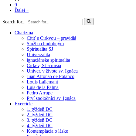
9
Ďalej »
Search for...
Charizma
Cítiť s Cirkvou – pravidlá
Služba chudobným
Spiritualita SJ
Univerzalita
ignaciánska spiritualita
Cirkev, SJ a misia
Univer. v živote sv. Ignáca
Juan Alfonso de Polanco
Louis Lallemant
Luis de la Palma
Pedro Arrupe
Prví spoločníci sv. Ignáca
Exercície
1. týždeň DC
2. týždeň DC
3. týždeň DC
4. týždeň DC
Kontemplácia o láske