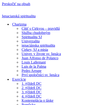
Preskočiť na obsah
Ignacianská spiritualita
Charizma
Cítiť s Cirkvou – pravidlá
Služba chudobným
Spiritualita SJ
Univerzalita
ignaciánska spiritualita
Cirkev, SJ a misia
Univer. v živote sv. Ignáca
Juan Alfonso de Polanco
Louis Lallemant
Luis de la Palma
Pedro Arrupe
Prví spoločníci sv. Ignáca
Exercície
1. týždeň DC
2. týždeň DC
3. týždeň DC
4. týždeň DC
Kontemplácia o láske
Pomôcky