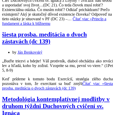
Cieľ Duchovných cvičení sv. Ignáca z Loyoly – zvíťaziť nad sebou
a usporiadať svoj život…(DC 21). Čo teda človek musí robiť?
Existenciálna otázka. Čo musím robiť? Odkiaľ prichádzam? Prečo
existujem? Aký je skutočný dôvod existencie človeka? Odpoveď na
tieto otázky je situované v PF (DC 23) –…
Čítať viac »
Princíp a
fundament a láska k blížnemu
šiesta prosba. meditácia o dvoch
zástavách (dc 139)
by
Ján Benkovský
„Buďte triezvi a bdejte! Váš protivník, diabol obchádza ako revúci
lev a hľadá, koho by zožral. Vzoprite sa mu, pevní vo viere.“ (1Pet
5, 8-9)
Keď prídeme k tomuto bodu Exercícií, stratégia zlého ducha
pozostáva v tom, že exercitant sa buď zmýli
Čítať viac »
šiesta
prosba. meditácia o dvoch zástavách (dc 139)
Metodológia kontemplatívnej modlitby v
druhom týždni Duchovných cvičení sv.
Ignáca