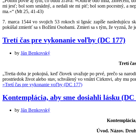
„Potom povie aj tým, čo budú zľava: »Odíďte odo mňa, zlorečení, do 
mi jesť; bol som smädný, a nedali ste mi piť; bol som pocestný, a nepr
ma.«“ (Mt 25, 41-43)
7. marca 1544 vo svojich 53 rokoch si Ignác zapíše nasledujúcu skú
pokúšal zmieriť sa s Božími Osobami. Zmieri sa s tým, že vyzná, že j
Tretí čas pre vykonanie voľby (DC 177)
by
Ján Benkovský
Tretí ča
„Tretia doba je pokojná, keď človek uvažuje po prvé, prečo sa narodil,
prostriedok život alebo stav, schválený vo vnútri Cirkmvi, aby mu 
»
Tretí čas pre vykonanie voľby (DC 177)
Kontemplácia, aby sme dosiahli lásku (DC
by
Ján Benkovský
Kontemplácia,
Úvod. Názov. Druh