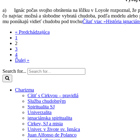
a) Ignác počas svojho obrátenia na lôžku v Loyole rozpoznal, že po
čo najviac možná a slobodne vybratá chudoba, podľa modelu alebo p
mu ponúkajú vidieť chudobu pod trochu
Čítať viac »
História ignaciá
« Predchádzajúca
1
2
3
4
Ďalej »
Search for...
Charizma
Cítiť s Cirkvou – pravidlá
Služba chudobným
Spiritualita SJ
Univerzalita
ignaciánska spiritualita
Cirkev, SJ a misia
Univer. v živote sv. Ignáca
Juan Alfonso de Polanco