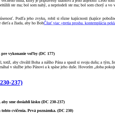
večného ohňa, ktorý je pripravený diablovi a jeho anjelom! Lebo som b
itúlili ste ma; bol som nahý, a nepriodeli ste ma; bol som chorý a vo vä
senosť. Podľa jeho zvyku, robil si rôzne kajúcnosti (kajúce pobožno
e dieťa a žiada, aby ho Boh
Čítať viac »
tretia prosba. kontemplácia pekl
s pre vykonanie voľby (DC 177)
 totiž, aby chválil Boha a nášho Pána a spasil si svoju dušu; a tým, že t
pomáhal v službe jeho Pánovi a k spáse jeho duše. Hovorím „doba pokoj
 230-237)
 aby sme dosiahli lásku (DC 230-237)
 tohto cvičenia. Prvá poznámka. (DC 230)