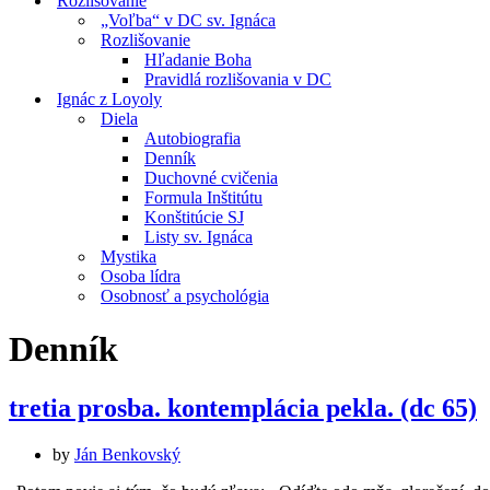
Rozlišovanie
„Voľba“ v DC sv. Ignáca
Rozlišovanie
Hľadanie Boha
Pravidlá rozlišovania v DC
Ignác z Loyoly
Diela
Autobiografia
Denník
Duchovné cvičenia
Formula Inštitútu
Konštitúcie SJ
Listy sv. Ignáca
Mystika
Osoba lídra
Osobnosť a psychológia
Denník
tretia prosba. kontemplácia pekla. (dc 65)
by
Ján Benkovský