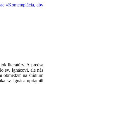
iac »
Kontemplácia, aby
ok literatúry. A predsa
o sv. Ignácovi, ale nás
idem obmedziť na štúdium
ka sv. Ignáca upriamili