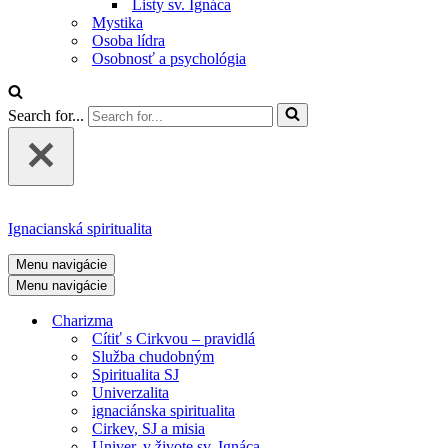
Listy sv. Ignáca
Mystika
Osoba lídra
Osobnosť a psychológia
Search for...
Ignacianská spiritualita
Menu navigácie
Menu navigácie
Charizma
Cítiť s Cirkvou – pravidlá
Služba chudobným
Spiritualita SJ
Univerzalita
ignaciánska spiritualita
Cirkev, SJ a misia
Univer. v živote sv. Ignáca