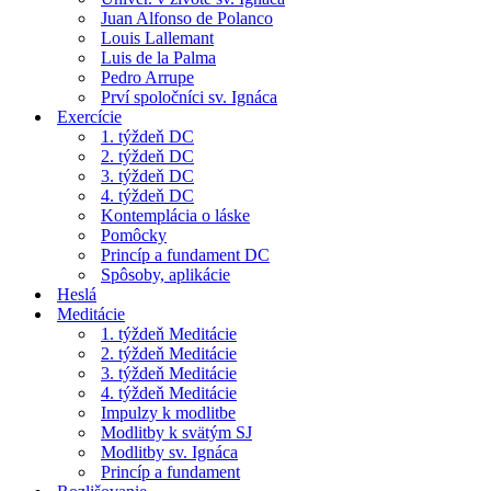
Juan Alfonso de Polanco
Louis Lallemant
Luis de la Palma
Pedro Arrupe
Prví spoločníci sv. Ignáca
Exercície
1. týždeň DC
2. týždeň DC
3. týždeň DC
4. týždeň DC
Kontemplácia o láske
Pomôcky
Princíp a fundament DC
Spôsoby, aplikácie
Heslá
Meditácie
1. týždeň Meditácie
2. týždeň Meditácie
3. týždeň Meditácie
4. týždeň Meditácie
Impulzy k modlitbe
Modlitby k svätým SJ
Modlitby sv. Ignáca
Princíp a fundament