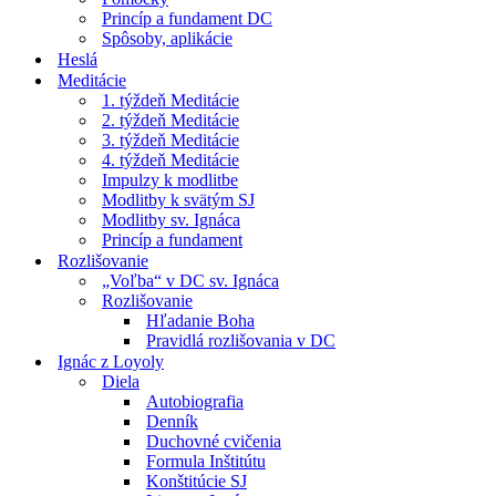
Princíp a fundament DC
Spôsoby, aplikácie
Heslá
Meditácie
1. týždeň Meditácie
2. týždeň Meditácie
3. týždeň Meditácie
4. týždeň Meditácie
Impulzy k modlitbe
Modlitby k svätým SJ
Modlitby sv. Ignáca
Princíp a fundament
Rozlišovanie
„Voľba“ v DC sv. Ignáca
Rozlišovanie
Hľadanie Boha
Pravidlá rozlišovania v DC
Ignác z Loyoly
Diela
Autobiografia
Denník
Duchovné cvičenia
Formula Inštitútu
Konštitúcie SJ