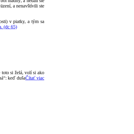
ol hladný, a nedali ste
zení, a nenavštívili ste
sti) v piatky, a tým sa
a. (dc 65)
oto si želá, volí si ako
ná“: keď duša
Čítať viac