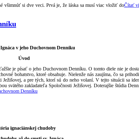
všimnúť si dve veci. Prvá je, že láska sa musí viac vložiť do
Čítať v
nníku
. Ignáca v jeho Duchovnom Denníku
Úvod
jťažšie je písať o jeho Duchovnom Denníku. O tomto diele nie je dostat
ovné bohatstvo, ktoré obsahuje. Nielenže nás zaujíma, čo sa prihodil
i Ježišovej, a pre tých, ktorí sú do neho volaní. V tejto situácii sa 
bou svätého zakladateľa Spoločnosti Ježišovej. Doterajšie štúdia Denní
 Duchovnom Denníku
tória ignaciánskej chudoby
chudoby až do smrti sv. Ignáca