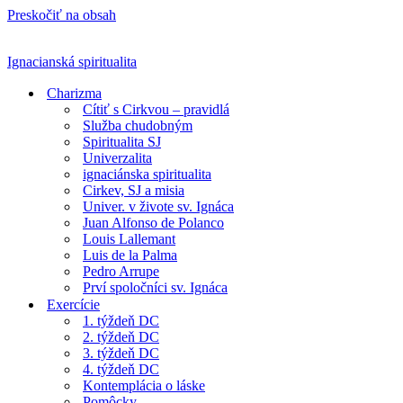
Preskočiť na obsah
Ignacianská spiritualita
Charizma
Cítiť s Cirkvou – pravidlá
Služba chudobným
Spiritualita SJ
Univerzalita
ignaciánska spiritualita
Cirkev, SJ a misia
Univer. v živote sv. Ignáca
Juan Alfonso de Polanco
Louis Lallemant
Luis de la Palma
Pedro Arrupe
Prví spoločníci sv. Ignáca
Exercície
1. týždeň DC
2. týždeň DC
3. týždeň DC
4. týždeň DC
Kontemplácia o láske
Pomôcky