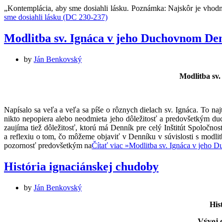
„Kontemplácia, aby sme dosiahli lásku. Poznámka: Najskôr je vhodné 
sme dosiahli lásku (DC 230-237)
Modlitba sv. Ignáca v jeho Duchovnom De
by
Ján Benkovský
Modlitba sv
Napísalo sa veľa a veľa sa píše o rôznych dielach sv. Ignáca. To na
nikto nepopiera alebo neodmieta jeho dôležitosť a predovšetkým duch
zaujíma tiež dôležitosť, ktorú má Denník pre celý Inštitút Spoločnost
a reflexiu o tom, čo môžeme objaviť v Denníku v súvislosti s modlit
pozornosť predovšetkým na
Čítať viac »
Modlitba sv. Ignáca v jeho
História ignaciánskej chudoby
by
Ján Benkovský
His
Vývoj 