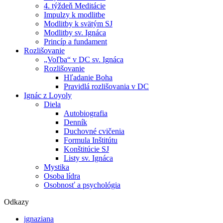
4. týždeň Meditácie
Impulzy k modlitbe
Modlitby k svätým SJ
Modlitby sv. Ignáca
Princíp a fundament
Rozlišovanie
„Voľba“ v DC sv. Ignáca
Rozlišovanie
Hľadanie Boha
Pravidlá rozlišovania v DC
Ignác z Loyoly
Diela
Autobiografia
Denník
Duchovné cvičenia
Formula Inštitútu
Konštitúcie SJ
Listy sv. Ignáca
Mystika
Osoba lídra
Osobnosť a psychológia
Odkazy
ignaziana