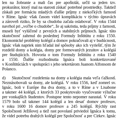
len na žobranie a mali čas pre apoštolát, určil sa jeden tzv.
prokurátor, ktorý mal na starosti získať potrebné prostriedky. Taktiež
získali pre formáciu mladých ďalšie príjmy z niekoľkých farností
v Ríme. Ignác však časom videl komplikáciu v týchto úpravách
a zároveň riziko, že by sa chudoba začala oslabovať. V roku 1544
navrhol pri „voľbe o chudobe“, že aj sakristia, teda príjmy z farnosti,
museli byť vylúčené z pevných a stabilných príjmoch. Ignác túto
skutočnosť zahrnul do poslednej Formuly Inštitútu z roku 1550.
Ekonomické problémy kolégií a domov pokračovali aj v budúcnosti,
Ignác však napriek nim hľadal iné spôsoby ako ich vyriešiť, tým že
rozdelil domy a kolégia, domy pre formovaných jezuitov a kolégiá
pre študujúcich. Hovoria o tom Formuly Inštitútu z roku 1540
a 1550. Ďalšie rozhodnutia Ignáca boli konkretizované
v Konštitúciách v spolupráci s jeho sekretárom Juanom Alfonsom de
Polanco.
d) Skutočnosť rozdelenia na domy a kolégia mala veľa ťažkostí.
Neznásobovali sa domy, ale kolégiá. V roku 1556, keď zomrel sv.
Ignác, boli v Európe iba dva domy, a to v Ríme a v Lisabone
a takmer 44 kolégií, z ktorých 33 poskytovalo vyučovanie výlučne
pre vonkajších študentov. Postupne tento nepomer narastal. V roku
1579 bolo už takmer 144 kolégií a len desať domov profesov,
v roku 1600 16 domov profesov a 245 kolégií. Rýchly rast
Spoločnosti Ježišovej a tiež rast povolaní priviedol Ignáca k tomu,
že videl potrebu drahých kolégií pre Spoločnosť a pre Cirkev. Ignác