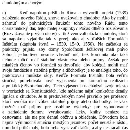
chudobným a chorým.
c) Keď napokon prišli do Ríma a vytvorili projekt (1539)
založenia nového Rádu, znova uvažovali o chudobe: Ako by mohli
zahrnúť do právnických štruktúr tohto nového Rádu tento
charizmatický dar, tejto malej skupinky? Počas dlhého rozlišovania
(Rozvažovanie prvých otcov) sa tiež venovali otázke chudoby, ktorá
sa napokon vyjadrila tak v prvej, ako aj v ďalších Formulách
Inštitútu (kapitola štvrtá – 1539, 1540, 1550). Na začiatku sa
prakticky prijalo, aby domy Spoločnosti Ježišovej mali právo
žobrať: jednotlivec nesmie vlastniť nič; tiež komunita ako taká
nebude môcť mať stabilné vlastníctva alebo príjmy. Avšak pre
mladých členov vo formácii sa dovoľuje, aby kolégiá mohli mať
svoje fundácie a stabilné príjmy a dôchodky: je to analógia toho, čo
praktizovali mníšske rády. Keďže Formula Inštitútu bola veľmi
stručná, potrebovala nové vyjasnenia pre konkrétnu realizáciu
a praktický život chudoby. Tieto vyjasnenia nachádzali svoje miesto
v tvoriacich sa Konštitúciách, kde môžeme nájsť konkrétne detaily
Ignáca o chudobe. Je tu predovšetkým nové pravidlo pre profesov,
ktorí nemôžu mať vôbec stabilné príjmy alebo dôchodky. Je však
možné mať príjmy pre osobitné výdavky: pre vybudovanie
a zariadenie domov, vyrukovanie, lieky, knihy, peniaze na
cestovania, ale nie pre dennú obživu a oblečenie. Dôvodom bola
najmä výnimočná situácia mladých jezuitov: počet neustále rástol,
dom bol príliš malý, bolo treba vystavať ďalšie, a aby nestrácali čas