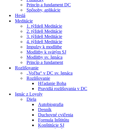
Princíp a fundament DC
Spôsoby, aplikácie
Heslá
Meditácie
1. týždeň Meditácie
2. týždeň Meditácie
3. týždeň Meditácie
4. týždeň Meditácie
Impulzy k modlitbe
Modlitby k svätým SJ
Modlitby sv. Ignáca
Princíp a fundament
Rozlišovanie
„Voľba“ v DC sv. Ignáca
Rozlišovanie
Hľadanie Boha
Pravidlá rozlišovania v DC
Ignác z Loyoly
Diela
Autobiografia
Denník
Duchovné cvičenia
Formula Inštitútu
Konštitúcie SJ