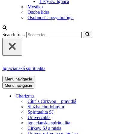
Listy sv. Ignáca
Mystika
Osoba lídra
Osobnosť a psychológia
Search for...
Ignacianská spiritualita
Menu navigácie
Menu navigácie
Charizma
Cítiť s Cirkvou – pravidlá
Služba chudobným
Spiritualita SJ
Univerzalita
ignaciánska spiritualita
Cirkev, SJ a misia
Univer. v živote sv. Ignáca