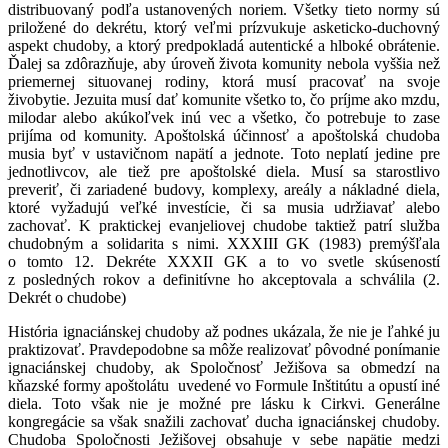
distribuovaný podľa ustanovených noriem. Všetky tieto normy sú
priložené do dekrétu, ktorý veľmi prízvukuje asketicko-duchovný
aspekt chudoby, a ktorý predpokladá autentické a hlboké obrátenie.
Ďalej sa zdôrazňuje, aby úroveň života komunity nebola vyššia než
priemernej situovanej rodiny, ktorá musí pracovať na svoje
živobytie. Jezuita musí dať komunite všetko to, čo príjme ako mzdu,
milodar alebo akúkoľvek inú vec a všetko, čo potrebuje to zase
prijíma od komunity. Apoštolská účinnosť a apoštolská chudoba
musia byť v ustavičnom napätí a jednote. Toto neplatí jedine pre
jednotlivcov, ale tiež pre apoštolské diela. Musí sa starostlivo
preveriť, či zariadené budovy, komplexy, areály a nákladné diela,
ktoré vyžadujú veľké investície, či sa musia udržiavať alebo
zachovať. K praktickej evanjeliovej chudobe taktiež patrí služba
chudobným a solidarita s nimi. XXXIII GK (1983) premýšľala
o tomto 12. Dekréte XXXII GK a to vo svetle skúseností
z posledných rokov a definitívne ho akceptovala a schválila (2.
Dekrét o chudobe)
História ignaciánskej chudoby až podnes ukázala, že nie je ľahké ju
praktizovať. Pravdepodobne sa môže realizovať pôvodné ponímanie
ignaciánskej chudoby, ak Spoločnosť Ježišova sa obmedzí na
kňazské formy apoštolátu uvedené vo Formule Inštitútu a opustí iné
diela. Toto však nie je možné pre lásku k Cirkvi. Generálne
kongregácie sa však snažili zachovať ducha ignaciánskej chudoby.
Chudoba Spoločnosti Ježišovej obsahuje v sebe napätie medzi