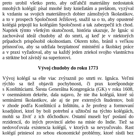
preto urobil všetko preto, aby odľahčil materiálny nedostatok
mnohých kolégií: písal mnohé listy kniežatám a prelátom, vyzýval
k vzdaniu sa svojich materiálnych dobier zámožných školastikov,
a to v prospech Spoločnosti Ježišovej, snažil sa o to, aby opustené
kolégiá pripojil ku kolégiám Spoločnosti a tak zabezpečil ich chod.
Napriek týmto všetkým skutočnosti, história ukazuje, že Ignác si
zachovával ideál chudoby až do smrti, aj keď je v niektorých
prípadoch prispôsobil okolnostiam. Okrem toho, bránil s veľkou
prísnosťou, aby sa udržala bezplatnosť ministérií a školskej práce
a v praxi vyžadoval, aby sa každý jeden zriekol svojho vlastníctva
a striktne bol závislý na superiorovi.
Vývoj chudoby do roku 1773
Vývoj kolégií sa ešte viac zvýraznil po smrti sv. Ignáca. Veľmi
rýchlo sa tiež objavili pochybnosti, či prax korešponduje
s Konštitúciami. Šiesta Generálna Kongregácia (GK) v roku 1608,
v osemnástom dekréte, dala najavo, že nie iba kolégiá, ktoré sú
seminármi školastikov, ale aj tie pre externých študentov, boli
v zhode podľa Konštitúcií a Inštitútu, a že profesy a formovaní
koadjútori, ktorí by boli potrební a užitoční na týchto kolégiách,
mohli sa živiť z ich dôchodkov. Ostatní museli byť poslaní do
rezidencií, do iných provincií alebo na misie do Indie. Tiež sa
nedovoľovala existencia kolégií, v ktorých sa nevyučovalo. Rast
kolégií priniesol zo sebou ekonomické problémy, ktoré rástli bez