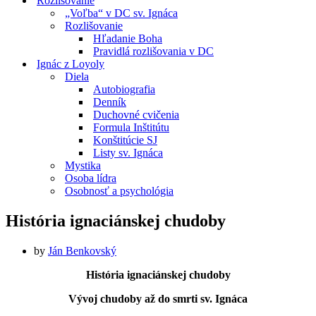
Rozlišovanie
„Voľba“ v DC sv. Ignáca
Rozlišovanie
Hľadanie Boha
Pravidlá rozlišovania v DC
Ignác z Loyoly
Diela
Autobiografia
Denník
Duchovné cvičenia
Formula Inštitútu
Konštitúcie SJ
Listy sv. Ignáca
Mystika
Osoba lídra
Osobnosť a psychológia
História ignaciánskej chudoby
by
Ján Benkovský
História ignaciánskej chudoby
Vývoj chudoby až do smrti sv. Ignáca