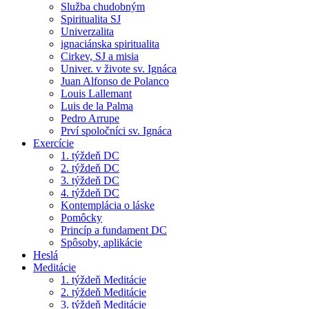
Služba chudobným
Spiritualita SJ
Univerzalita
ignaciánska spiritualita
Cirkev, SJ a misia
Univer. v živote sv. Ignáca
Juan Alfonso de Polanco
Louis Lallemant
Luis de la Palma
Pedro Arrupe
Prví spoločníci sv. Ignáca
Exercície
1. týždeň DC
2. týždeň DC
3. týždeň DC
4. týždeň DC
Kontemplácia o láske
Pomôcky
Princíp a fundament DC
Spôsoby, aplikácie
Heslá
Meditácie
1. týždeň Meditácie
2. týždeň Meditácie
3. týždeň Meditácie