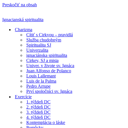
Preskočiť na obsah
Ignacianská spiritualita
Charizma
Cítiť s Cirkvou – pravidlá
Služba chudobným
Spiritualita SJ
Univerzalita
ignaciánska spiritualita
Cirkev, SJ a misia
Univer. v živote sv. Ignáca
Juan Alfonso de Polanco
Louis Lallemant
Luis de la Palma
Pedro Arrupe
Prví spoločníci sv. Ignáca
Exercície
1. týždeň DC
2. týždeň DC
3. týždeň DC
4. týždeň DC
Kontemplácia o láske
Pomôcky