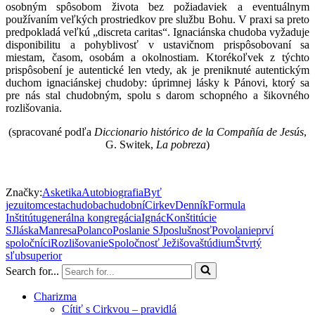
osobným spôsobom života bez požiadaviek a eventuálnym
používaním veľkých prostriedkov pre službu Bohu. V praxi sa preto
predpokladá veľkú „discreta caritas“. Ignaciánska chudoba vyžaduje
disponibilitu a pohyblivosť v ustavičnom prispôsobovaní sa
miestam, časom, osobám a okolnostiam. Ktorékoľvek z týchto
prispôsobení je autentické len vtedy, ak je preniknuté autentickým
duchom ignaciánskej chudoby: úprimnej lásky k Pánovi, ktorý sa
pre nás stal chudobným, spolu s darom schopného a šikovného
rozlišovania.
(spracované podľa
Diccionario histórico de la Compañía de Jesús
,
G. Switek,
La pobreza
)
Značky:
Asketika
Autobiografia
Byť
jezuitom
cesta
chudoba
chudobní
Cirkev
Denník
Formula
Inštitútu
generálna kongregácia
Ignác
Konštitúcie
SJ
láska
Manresa
Polanco
Poslanie SJ
poslušnosť
Povolanie
prví
spoločníci
Rozlišovanie
Spoločnosť Ježišova
štúdium
Štvrtý
sľub
superior
Search for...
Charizma
Cítiť s Cirkvou – pravidlá