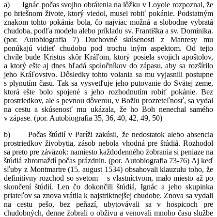
a) Ignác počas svojho obrátenia na lôžku v Loyole rozpoznal, že
po hriešnom živote, ktorý viedol, musel robiť pokánie. Podstatným
znakom tohto pokánia bola, čo najviac možná a slobodne vybratá
chudoba, podľa modelu alebo príkladu sv. Františka a sv. Dominika.
(por. Autobiografia 7) Duchovné skúsenosti z Manresy mu
ponúkajú vidieť chudobu pod trochu
iným aspektom. Od tejto
chvíle bude Kristus skôr Kráľom, ktorý posiela svojich apoštolov,
a ktorý ešte aj dnes hľadá spoločníkov do zápasu, aby sa rozšírilo
jeho Kráľovstvo. Dôsledky tohto volania sa mu vyjasnili postupne
s plynutím času. Tak sa vysvetľuje jeho putovanie do Svätej zeme,
ktorá ešte bolo spojené s jeho rozhodnutím robiť pokánie. Bez
prostriedkov, ale s pevnou dôverou, v Božiu prozreteľnosť, sa vydal
na cestu a skúsenosť mu ukázala, že ho Boh nenechal samého
v zápase. (por. Autobiografia 35, 36, 40, 42, 49, 50)
b) Počas štúdií v Paríži zakúsil, že nedostatok alebo absencia
prostriedkov živobytia, zásob nebola vhodná pre štúdiá. Rozhodol
sa preto pre záväzok: namiesto každodenného žobrania si peniaze na
štúdiá zhromaždí počas prázdnin. (por. Autobiografia 73-76) Aj keď
sľuby z Montmartre (15. august 1534) obsahovali klauzulu toho, že
definitívny rozchod so svetom – s vlastníctvom, malo miesto až po
skončení štúdií. Len čo dokončili štúdiá, Ignác a jeho skupinka
priateľov sa znova vrátila k najstriktnejšej chudobe. Znova sa vydali
na cestu pešo, bez peňazí, ubytovávali sa v hospicoch pre
chudobných, denne žobrali o obživu a venovali mnoho času službe