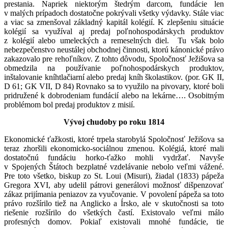
prestania. Napriek niektorým štedrým darcom, fundácie len
v malých prípadoch dostatočne pokrývali všetky výdavky. Stále viac
a viac sa zmenšoval základný kapitál kolégií. K zlepšeniu situácie
kolégií sa využíval aj predaj poľnohospodárskych produktov
z kolégií alebo umeleckých a remeselných diel. Tu však bolo
nebezpečenstvo neustálej obchodnej činnosti, ktorú kánonické právo
zakazovalo pre rehoľníkov. Z tohto dôvodu, Spoločnosť Ježišova sa
obmedzila na používanie poľnohospodárskych produktov,
inštalovanie kníhtlačiarní alebo predaj kníh školastikov. (por. GK II,
D 61; GK VII, D 84) Rovnako sa to využilo na pivovary, ktoré boli
pridružené k dobrodeniam fundácií alebo na lekárne…. Osobitným
problémom bol predaj produktov z misií.
Vývoj chudoby po roku 1814
Ekonomické ťažkosti, ktoré trpela starobylá Spoločnosť Ježišova sa
teraz zhoršili ekonomicko-sociálnou zmenou. Kolégiá, ktoré mali
dostatočnú fundáciu horko-ťažko mohli vydržať. Navyše
v Spojených Štátoch bezplatné vzdelávanie nebolo veľmi vážené.
Pre toto všetko, biskup zo St. Loui (Misuri), žiadal (1833) pápeža
Gregora XVI, aby udelil pátrovi generálovi možnosť dišpenzovať
zákaz prijímania peniazov za vyučovanie. V povolení pápeža sa toto
právo rozšírilo tiež na Anglicko a Írsko, ale v skutočnosti sa toto
riešenie rozšírilo do všetkých častí. Existovalo veľmi málo
profesných domov. Pokiaľ existovali mnohé fundácie, tie