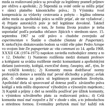
mzda za realizovanú prácu sa považuje za legitímny prameň príjmov
pre obživu a apoštolát.; 2) Štipendiá za sväté omše sa môžu prijať
v rámci platného kánonického práva.; 3) Výnimku tvorí
kompenzácia za výdavky cestovania a pobytu – legálna odmena
alebo mzda za apoštolskú prácu sa môže prijať, ale nie vyžadovať.;
4) Prijatie autorských práv je tiež legitímne dovolené. Taktiež
Kongregácia hovorila o tom, že formu života jezuitov je treba
usporiadať podľa poriadku občanov žijúcich v strednom stave. 15.
septembra 1967 sa celé právo o chudobe zverejnilo
ad
experimentum
v Štatúte o chudobe (
Statuta de Paupertate
).
K niekoľkým diskutovaním bodom sa vrátil ešte páter Pedro Arrupe
vo svojom liste
De papupertate ac vita communi
zo 14. apríla 1968.
XXXII GK (1974-1975) napokon zaviedla rozhodujúce zmeny a to
v 12. Dekréte: 1) Namiesto rozlíšenia medzi domami profesov
a kolégiami sa uvádza rozlíšenie medzi komunitami a apoštolskými
dielami (univerzity, kolégiá, exercičné domy, časopisy, atď., tým, že
sa vylúčili kostoly).; 2) Komunity musia dodržiavať normy
profesných domov a nemôžu mať pevné dôchodky a príjmy; avšak
plat, či odmena za prácu sú legitímnym prameňom živobytia.
Apoštolské diela sú spravované až doteraz podľa záväzného práva
kolégií a teda môžu disponovať výhodným a výnosným majetkom.;
3) Kapitál a príjmy z diel sa nemôžu používať pre úžitok komunity,
s výnimkou schváleného platu za realizovanú prácu.; 4) Celá
komunita musí mať rozpočet a žiť v zhode s ním, a to jednoduchou
a striedmou formou. Eventuálny prebytok musí byť každý rok