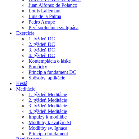
Juan Alfonso de Polanco
Louis Lallemant
Luis de la Palma
Pedro Arrupe
Prví spoločníci sv. Ignáca
Exercície
1. týždeň DC
2. týždeň DC
3. týždeň DC
4. týždeň DC
Kontemplácia o láske
Pomôcky
Princíp a fundament DC
Spôsoby, aplikácie
Heslá
Meditácie
1. týždeň Meditácie
2. týždeň Meditácie
3. týždeň Meditácie
4. týždeň Meditácie
Impulzy k modlitbe
Modlitby k svätým SJ
Modlitby sv. Ignáca
Princíp a fundament