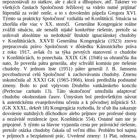
nepozostávali zo statkov, ale z akcií a dlhopisov, atď. Takmer vo
všetkých častiach Spoločnosti Ježišovej sa videlo nutné prijímať
štipendiá za sväté omše, a to s dovolením pápeža Gregora XVI.
Týmto sa prakticky Spoločnosť vzdialila od Konštitúcií. Situácia sa
zhoršila ešte viac v XX. storočí. Generálne Kongregácie reálne
zvážili situáciu, ale nenašli nijaké konkrétne riešenie, pretože sa
usilovali absolútne sa nedotknúť štruktúr ignaciánskej chudoby
v Konštitúciách. XXVII Generálna Kongregácia (1923) znovu
prepracovala právo Spoločnosti v dôsledku Kánonického práva
z roku 1917, avšak čo sa týka pevných stanovení o chudobe
v Konštitúciách, to ponechala. XXIX GK (1946) sa ohraničila iba
nato, že poverila pátra generála, aby schválil komisiu pre riešenie
chudoby. V jednom liste (1951) páter generál J. B. Janssens
povzbudzoval celú Spoločnosť k zachovávaniu chudoby. Zmenu
uskutočnila až XXXI GK (1965-1966), ktorá predložila podstatné
zmeny. Bolo to pod vplyvom Druhého vatikánskeho koncilu
(Perfectae caritatis 13). Táto skutočnosť umožnila adaptovať
chudobu okolnostiam časov. Úmyslom bol predovšetkým návrat
k autentickému evanjeliovému učeniu a k pôvodnej inšpirácii SJ.
(GK XXXI., dekrét 18) Kongregácia rozhodla, že sľub iba zakazuje
dovolenie stabilných dôchodkov alebo príjmov pre profesné domy
a nezávislé rezidencie (por. Konštitúcie 554). Ostatné tam nie je
pripojené. S týmto sa hlavne vyjasnila cesta pre právnické riešenie,
pretože otázka chudoby čakala už veľmi dlho. Problém bol najmä
v príjmoch a bezplatnosti prác. Uvedené zmeny: 1) Plat, odmena,