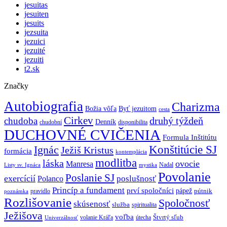
jesuitas
jesuiten
jesuits
jezsuita
jezuici
jezuité
jezuiti
t2.sk
Značky
Autobiografia
Charizma
Božia vôľa
Byť jezuitom
cesta
Cirkev
druhý týždeň
chudoba
Denník
chudobní
disponibilita
DUCHOVNÉ CVIČENIA
Formula Inštitútu
Ignác
Konštitúcie SJ
Ježiš Kristus
formácia
kontemplácia
modlitba
láska
ovocie
Manresa
Nadal
mystika
Listy sv. Ignáca
Povolanie
Poslanie SJ
exercícií
poslušnosť
Polanco
Princíp a fundament
prví spoločníci
pápež
pútnik
pravidlo
poznámka
Rozlišovanie
Spoločnosť
skúsenosť
služba
spiritualita
Ježišova
voľba
Štvrtý sľub
volanie Kráľa
útecha
Univerzálnosť