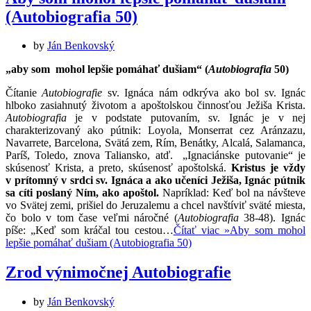
(Autobiografia 50)
by
Ján Benkovský
„aby som mohol lepšie pomáhať dušiam“ (
Autobiografia
50)
Čítanie
Autobiografie
sv. Ignáca nám odkrýva ako bol sv. Ignác
hlboko zasiahnutý životom a apoštolskou činnosťou Ježiša Krista.
Autobiografia
je v podstate putovaním, sv. Ignác je v nej
charakterizovaný ako pútnik: Loyola, Monserrat cez Aránzazu,
Navarrete, Barcelona, Svätá zem, Rím, Benátky, Alcalá, Salamanca,
Paríš, Toledo, znova Taliansko, atď. „Ignaciánske putovanie“ je
skúsenosť Krista, a preto, skúsenosť apoštolská.
Kristus je vždy
v prítomný v srdci sv. Ignáca a ako učeníci Ježiša, Ignác pútnik
sa cíti poslaný Ním, ako apoštol.
Napríklad: Keď bol na návšteve
vo Svätej zemi, prišiel do Jeruzalemu a chcel navštíviť sväté miesta,
čo bolo v tom čase veľmi náročné (
Autobiografia
38-48). Ignác
píše: „Keď som kráčal tou cestou…
Čítať viac »
Aby som mohol
lepšie pomáhať dušiam (Autobiografia 50)
Zrod výnimočnej Autobiografie
by
Ján Benkovský