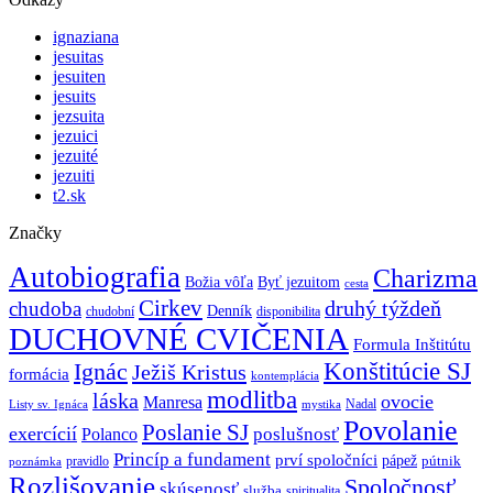
ignaziana
jesuitas
jesuiten
jesuits
jezsuita
jezuici
jezuité
jezuiti
t2.sk
Značky
Autobiografia
Charizma
Božia vôľa
Byť jezuitom
cesta
Cirkev
druhý týždeň
chudoba
Denník
chudobní
disponibilita
DUCHOVNÉ CVIČENIA
Formula Inštitútu
Ignác
Konštitúcie SJ
Ježiš Kristus
formácia
kontemplácia
modlitba
láska
ovocie
Manresa
Nadal
mystika
Listy sv. Ignáca
Povolanie
Poslanie SJ
exercícií
poslušnosť
Polanco
Princíp a fundament
prví spoločníci
pápež
pútnik
pravidlo
poznámka
Rozlišovanie
Spoločnosť
skúsenosť
služba
spiritualita