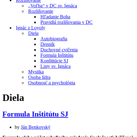
Rozlišovanie
„Voľba“ v DC sv. Ignáca
Rozlišovanie
Hľadanie Boha
Pravidlá rozlišovania v DC
Ignác z Loyoly
Diela
Autobiografia
Denník
Duchovné cvičenia
Formula Inštitútu
Konštitúcie SJ
Listy sv. Ignáca
Mystika
Osoba lídra
Osobnosť a psychológia
Diela
Formula Inštitútu SJ
by
Ján Benkovský