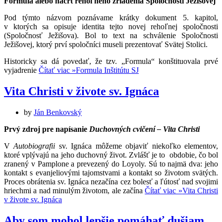
Formula alebo náčrt rehoľného zriadenia Spoločnosti Ježišovej
Pod týmto názvom poznávame krátky dokument 5. kapitol,
v ktorých sa opisuje identita tejto novej rehoľnej spoločnosti
(Spoločnosť Ježišova). Bol to text na schválenie Spoločnosti
Ježišovej, ktorý prví spoločníci museli prezentovať Svätej Stolici.
Historicky sa dá povedať, že tzv. „Formula“ konštituovala prvé
vyjadrenie
Čítať viac »
Formula Inštitútu SJ
Vita Christi v živote sv. Ignáca
by
Ján Benkovský
Prvý zdroj pre napísanie
Duchovných cvičení – Vita Christi
V
Autobiografii
sv. Ignáca môžeme objaviť niekoľko elementov,
ktoré vplývajú na jeho duchovný život. Zvlášť je to obdobie, čo bol
zranený v Pamplone a prevezený do Loyoly. Sú to najmä dva: jeho
kontakt s evanjeliovými tajomstvami a kontakt so životom svätých.
Proces obrátenia sv. Ignáca nezačína cez bolesť a ľútosť nad svojimi
hriechmi a nad minulým životom, ale začína
Čítať viac »
Vita Christi
v živote sv. Ignáca
Aby som mohol lepšie pomáhať dušiam