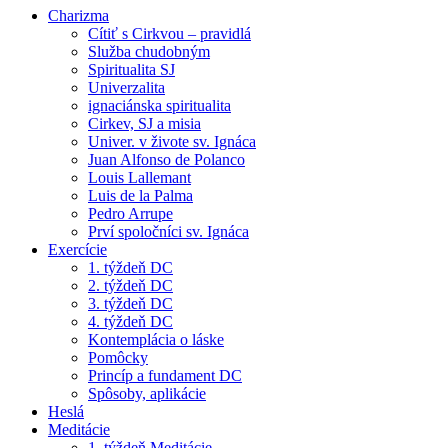
Charizma
Cítiť s Cirkvou – pravidlá
Služba chudobným
Spiritualita SJ
Univerzalita
ignaciánska spiritualita
Cirkev, SJ a misia
Univer. v živote sv. Ignáca
Juan Alfonso de Polanco
Louis Lallemant
Luis de la Palma
Pedro Arrupe
Prví spoločníci sv. Ignáca
Exercície
1. týždeň DC
2. týždeň DC
3. týždeň DC
4. týždeň DC
Kontemplácia o láske
Pomôcky
Princíp a fundament DC
Spôsoby, aplikácie
Heslá
Meditácie
1. týždeň Meditácie