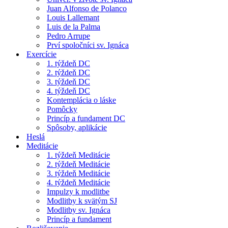
Juan Alfonso de Polanco
Louis Lallemant
Luis de la Palma
Pedro Arrupe
Prví spoločníci sv. Ignáca
Exercície
1. týždeň DC
2. týždeň DC
3. týždeň DC
4. týždeň DC
Kontemplácia o láske
Pomôcky
Princíp a fundament DC
Spôsoby, aplikácie
Heslá
Meditácie
1. týždeň Meditácie
2. týždeň Meditácie
3. týždeň Meditácie
4. týždeň Meditácie
Impulzy k modlitbe
Modlitby k svätým SJ
Modlitby sv. Ignáca
Princíp a fundament