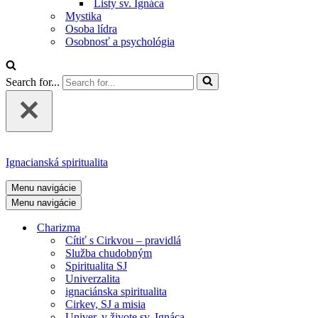
Listy sv. Ignáca
Mystika
Osoba lídra
Osobnosť a psychológia
Search for...
Ignacianská spiritualita
Menu navigácie
Menu navigácie
Charizma
Cítiť s Cirkvou – pravidlá
Služba chudobným
Spiritualita SJ
Univerzalita
ignaciánska spiritualita
Cirkev, SJ a misia
Univer. v živote sv. Ignáca