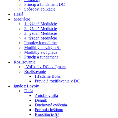
Princíp a fundament DC
Spôsoby, aplikácie
Heslá
Meditácie
1. týždeň Meditácie
2. týždeň Meditácie
3. týždeň Meditácie
4. týždeň Meditácie
Impulzy k modlitbe
Modlitby k svätým SJ
Modlitby sv. Ignáca
Princíp a fundament
Rozlišovanie
„Voľba“ v DC sv. Ignáca
Rozlišovanie
Hľadanie Boha
Pravidlá rozlišovania v DC
Ignác z Loyoly
Diela
Autobiografia
Denník
Duchovné cvičenia
Formula Inštitútu
Konštitúcie SJ