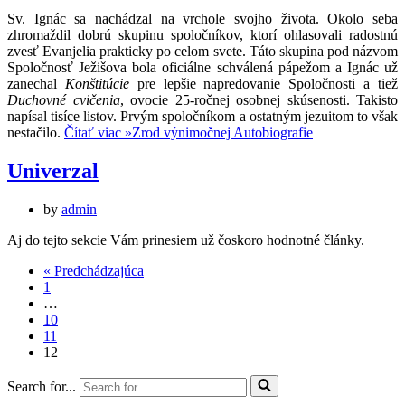
Sv. Ignác sa nachádzal na vrchole svojho života. Okolo seba
zhromaždil dobrú skupinu spoločníkov, ktorí ohlasovali radostnú
zvesť Evanjelia prakticky po celom svete. Táto skupina pod názvom
Spoločnosť Ježišova bola oficiálne schválená pápežom a Ignác už
zanechal
Konštitúcie
pre lepšie napredovanie Spoločnosti a tiež
Duchovné cvičenia
, ovocie 25-ročnej osobnej skúsenosti. Takisto
napísal tisíce listov. Prvým spoločníkom a ostatným jezuitom to však
nestačilo.
Čítať viac »
Zrod výnimočnej Autobiografie
Univerzal
by
admin
Aj do tejto sekcie Vám prinesiem už čoskoro hodnotné články.
« Predchádzajúca
1
…
10
11
12
Search for...