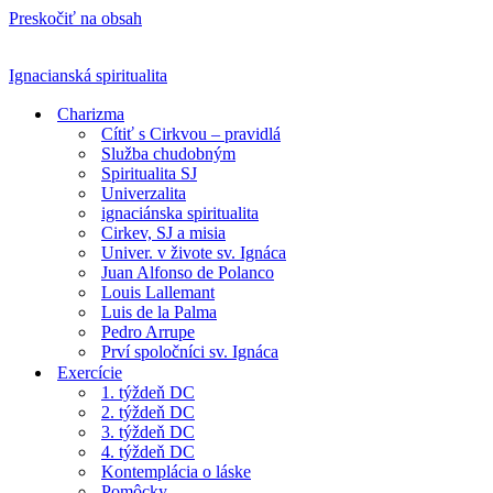
Preskočiť na obsah
Ignacianská spiritualita
Charizma
Cítiť s Cirkvou – pravidlá
Služba chudobným
Spiritualita SJ
Univerzalita
ignaciánska spiritualita
Cirkev, SJ a misia
Univer. v živote sv. Ignáca
Juan Alfonso de Polanco
Louis Lallemant
Luis de la Palma
Pedro Arrupe
Prví spoločníci sv. Ignáca
Exercície
1. týždeň DC
2. týždeň DC
3. týždeň DC
4. týždeň DC
Kontemplácia o láske
Pomôcky