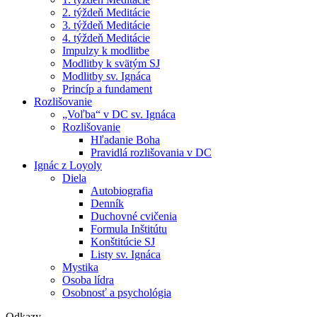
2. týždeň Meditácie
3. týždeň Meditácie
4. týždeň Meditácie
Impulzy k modlitbe
Modlitby k svätým SJ
Modlitby sv. Ignáca
Princíp a fundament
Rozlišovanie
„Voľba“ v DC sv. Ignáca
Rozlišovanie
Hľadanie Boha
Pravidlá rozlišovania v DC
Ignác z Loyoly
Diela
Autobiografia
Denník
Duchovné cvičenia
Formula Inštitútu
Konštitúcie SJ
Listy sv. Ignáca
Mystika
Osoba lídra
Osobnosť a psychológia
Odkazy