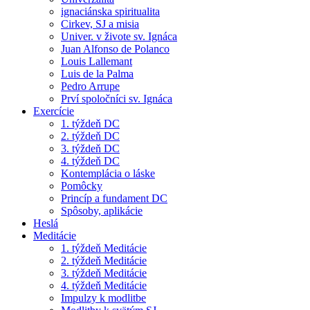
ignaciánska spiritualita
Cirkev, SJ a misia
Univer. v živote sv. Ignáca
Juan Alfonso de Polanco
Louis Lallemant
Luis de la Palma
Pedro Arrupe
Prví spoločníci sv. Ignáca
Exercície
1. týždeň DC
2. týždeň DC
3. týždeň DC
4. týždeň DC
Kontemplácia o láske
Pomôcky
Princíp a fundament DC
Spôsoby, aplikácie
Heslá
Meditácie
1. týždeň Meditácie
2. týždeň Meditácie
3. týždeň Meditácie
4. týždeň Meditácie
Impulzy k modlitbe