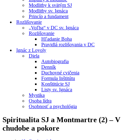
Modlitby k svätým SJ
Modlitby sv. Ignáca
Princíp a fundament
Rozlišovanie
„Voľba“ v DC sv. Ignáca
Rozlišovanie
Hľadanie Boha
Pravidlá rozlišovania v DC
Ignác z Loyoly
Diela
Autobiografia
Denník
Duchovné cvičenia
Formula Inštitútu
Konštitúcie SJ
Listy sv. Ignáca
Mystika
Osoba lídra
Osobnosť a psychológia
Spiritualita SJ a Montmartre (2) – V
chudobe a pokore