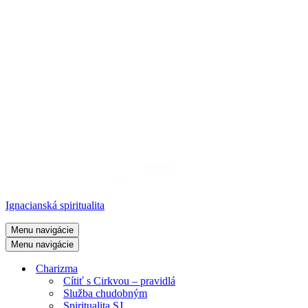
Ignacianská spiritualita
Menu navigácie
Menu navigácie
Charizma
Cítiť s Cirkvou – pravidlá
Služba chudobným
Spiritualita SJ