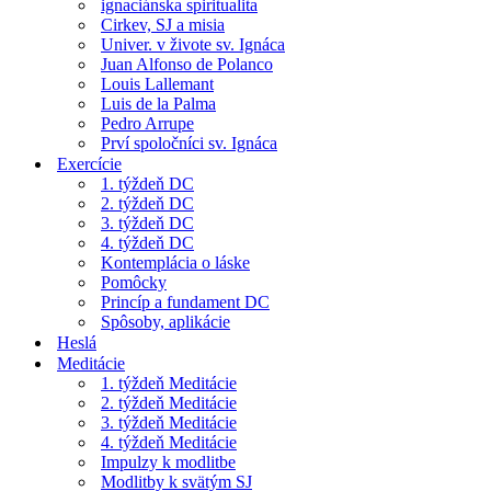
ignaciánska spiritualita
Cirkev, SJ a misia
Univer. v živote sv. Ignáca
Juan Alfonso de Polanco
Louis Lallemant
Luis de la Palma
Pedro Arrupe
Prví spoločníci sv. Ignáca
Exercície
1. týždeň DC
2. týždeň DC
3. týždeň DC
4. týždeň DC
Kontemplácia o láske
Pomôcky
Princíp a fundament DC
Spôsoby, aplikácie
Heslá
Meditácie
1. týždeň Meditácie
2. týždeň Meditácie
3. týždeň Meditácie
4. týždeň Meditácie
Impulzy k modlitbe
Modlitby k svätým SJ