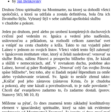
by
Ján Benkovský
Druhou črtou spirituality na Montmartre, na ktorej sa dohodli všetci
spoločníci, a ktorá sa udržala a zostala definitívna, bola črta ich
životného štýlu. Vybraný štýl v sebe zahŕňal apoštolskú službu
v chudobe a pokore.
Jeden po druhom, pred alebo po urobení kompletných duchovných
cvičení pod vedením sv. Ignáca a vedení jeho nadšením,
usilovnosťou a príkladom, sa rozhodli celkom
zanechať svet
a vstúpiť na cestu chudoby a kríža. Takto to raz vyjadril páter
Laínez v jednom zo svojich listov. Všetci videli tento štýl zahrnutý
v Ignácovom
institutum vitae
, ktorý si želali nasledovať: venovať sa
službe Bohu, nášmu Pánovi a prospechu blížneho tým, že kázali
a slúžili v nemocniciach, atď. V rovnakom duchu, podobne ako
Laínez, hovorí aj páter Rodrígues: „Venovať celý čas svojho života
spáse blížneho“, bez toho, aby si žiadali nejaké štipendium za omše
alebo vysluhovanie sviatostí. Sv. Ignác to neskôr zhrnul takto:
„Kráčať pod jeho zástavou (zástavou Krista, čo je chudoba
a pokora), aby sme kázali a povzbudzovali, to je naše povolanie.“
Chceli dať evanjeliovo zadarmo to, čo zadarmo dostali. (porov.
Stanovy 565; Mt 10, 8)
Môžeme sa pýtať, čo dnes znamená tento základný konštitutívny
element v ignaciánskej spiritualite, ktorý sa nám tak evidentne