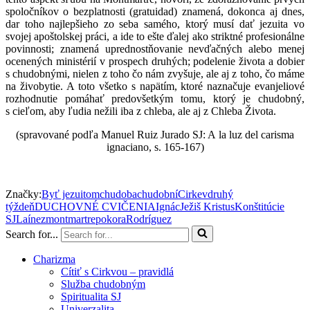
spoločníkov o bezplatnosti (gratuidad) znamená, dokonca aj dnes,
dar toho najlepšieho zo seba samého, ktorý musí dať jezuita vo
svojej apoštolskej práci, a ide to ešte ďalej ako striktné profesionálne
povinnosti; znamená uprednostňovanie nevďačných alebo menej
ocenených ministérií v prospech druhých; podelenie života a dobier
s chudobnými, nielen z toho čo nám zvyšuje, ale aj z toho, čo máme
na živobytie. A toto všetko s napätím, ktoré naznačuje evanjeliové
rozhodnutie pomáhať predovšetkým tomu, ktorý je chudobný,
s cieľom, aby ľudia nežili iba z chleba, ale aj z Chleba Života.
(spravované podľa Manuel Ruiz Jurado SJ: A la luz del carisma
ignaciano, s. 165-167)
Značky:
Byť jezuitom
chudoba
chudobní
Cirkev
druhý
týždeň
DUCHOVNÉ CVIČENIA
Ignác
Ježiš Kristus
Konštitúcie
SJ
Laínez
montmartre
pokora
Rodríguez
Search for...
Charizma
Cítiť s Cirkvou – pravidlá
Služba chudobným
Spiritualita SJ
Univerzalita