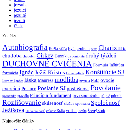
jezsuita
jezuici
jezuité
jezuiti
t2.sk
Značky
Autobiografia
Charizma
Božia vôľa
Byť jezuitom
cesta
Cirkev
druhý týždeň
chudoba
Denník
chudobní
disponibilita
DUCHOVNÉ CVIČENIA
Formula Inštitútu
Ignác
Konštitúcie SJ
Ježiš Kristus
formácia
kontemplácia
modlitba
láska
ovocie
Manresa
Nadal
mystika
Listy sv. Ignáca
Povolanie
Poslanie SJ
exercícií
poslušnosť
Polanco
Princíp a fundament
prví spoločníci
pápež
pútnik
pravidlo
poznámka
Rozlišovanie
Spoločnosť
skúsenosť
služba
spiritualita
Ježišova
voľba
Štvrtý sľub
volanie Kráľa
útecha
Univerzálnosť
Najnovšie články