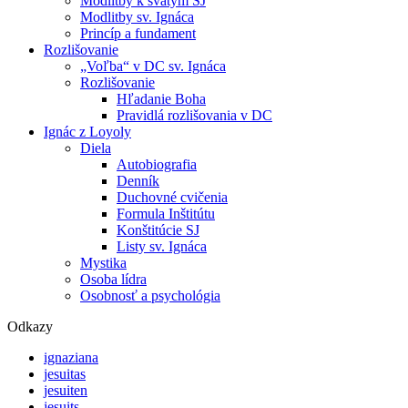
Modlitby k svätým SJ
Modlitby sv. Ignáca
Princíp a fundament
Rozlišovanie
„Voľba“ v DC sv. Ignáca
Rozlišovanie
Hľadanie Boha
Pravidlá rozlišovania v DC
Ignác z Loyoly
Diela
Autobiografia
Denník
Duchovné cvičenia
Formula Inštitútu
Konštitúcie SJ
Listy sv. Ignáca
Mystika
Osoba lídra
Osobnosť a psychológia
Odkazy
ignaziana
jesuitas
jesuiten
jesuits