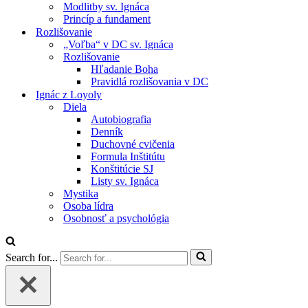
Modlitby sv. Ignáca
Princíp a fundament
Rozlišovanie
„Voľba“ v DC sv. Ignáca
Rozlišovanie
Hľadanie Boha
Pravidlá rozlišovania v DC
Ignác z Loyoly
Diela
Autobiografia
Denník
Duchovné cvičenia
Formula Inštitútu
Konštitúcie SJ
Listy sv. Ignáca
Mystika
Osoba lídra
Osobnosť a psychológia
Search for...