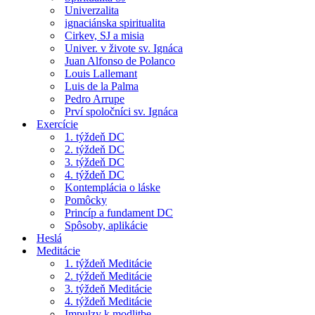
Univerzalita
ignaciánska spiritualita
Cirkev, SJ a misia
Univer. v živote sv. Ignáca
Juan Alfonso de Polanco
Louis Lallemant
Luis de la Palma
Pedro Arrupe
Prví spoločníci sv. Ignáca
Exercície
1. týždeň DC
2. týždeň DC
3. týždeň DC
4. týždeň DC
Kontemplácia o láske
Pomôcky
Princíp a fundament DC
Spôsoby, aplikácie
Heslá
Meditácie
1. týždeň Meditácie
2. týždeň Meditácie
3. týždeň Meditácie
4. týždeň Meditácie
Impulzy k modlitbe