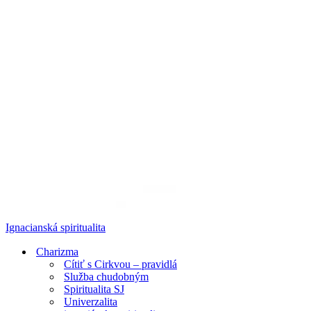
Ignacianská spiritualita
Charizma
Cítiť s Cirkvou – pravidlá
Služba chudobným
Spiritualita SJ
Univerzalita