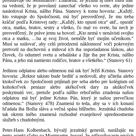
predstavuje od Montmartre? Znamená, že jezuita aj dnes musí mať
na vedomí, že je povolaný zanechať všetko vo svete, aby jedine
nasledoval Krista, nášho Pána. Stanovy k tomu hovoria: „Každý,
kto vstupuje do Spoločnosti, má byť presvedčený, že mu treba
kráčať podľa Kristovej rady: „Každý, kto opustí otca“ atď., opustiť
otca, matku, bratov, sestry a všetko, čo mal vo svete, ba nech je
presvedčený, že práve jemu sa hovorí: „Kto nemá v nenávisti svojho
otca a matku, …ba aj svoj život, nemôže byť mojím učeníkom.“
Musí sa usilovať, aby celú prirodzenú náklonnosť voči pokrvným
pretvoril na duchovnú a miloval ich iba usporiadanou láskou, ako
človek, čo odumrel svetu a sebaláske a žije iba pre Krista, nášho
Pána, a jeho má namiesto rodičov, bratov a všetkého.“ (Stanovy 61)
Jedinou odplatou alebo odmenou má tak byť Ježiš Kristus. Stanovy
hovoria: „Rektor takisto bude bedliť a nedovolí, aby učitelia alebo
ktokoľvek zo Spoločnosti prijímali pre seba alebo pre kolégium od
kohokoľvek peniaze alebo akékoľvek dary za akúkoľvek
poskytnutú vec, pretože podľa nášho rehoľného zriadenia našou
odplatou má byť jedine Kristus Pán, ktorý je našou preveľkou
odmenou.“ (Stanovy 478) Znamená to teda, aby sa v ich konaní
hľadala iba Božia sláva a večná spása blížneho. Jezuitská chudoba
tak okrem iného znamená rozhodné evanjeliové uprednostnenie
služieb s chudobnými.
Peter-Hans Kolbenbach, bývalý jezuitský generál, narážajúc na
tento aspekt sľubu na Montmartre, hovorí, že zdôrazňovanie prvých