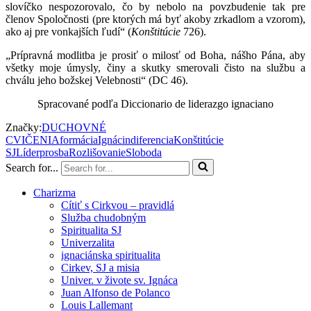
slovíčko nespozorovalo, čo by nebolo na povzbudenie tak pre
členov Spoločnosti (pre ktorých má byť akoby zrkadlom a vzorom),
ako aj pre vonkajších ľudí“ (
Konštitúcie
726).
„Prípravná modlitba je prosiť o milosť od Boha, nášho Pána, aby
všetky moje úmysly, činy a skutky smerovali čisto na službu a
chválu jeho božskej Velebnosti“ (DC 46).
Spracované podľa Diccionario de liderazgo ignaciano
Značky:
DUCHOVNÉ
CVIČENIA
formácia
Ignác
indiferencia
Konštitúcie
SJ
Líder
prosba
Rozlišovanie
Sloboda
Search for...
Charizma
Cítiť s Cirkvou – pravidlá
Služba chudobným
Spiritualita SJ
Univerzalita
ignaciánska spiritualita
Cirkev, SJ a misia
Univer. v živote sv. Ignáca
Juan Alfonso de Polanco
Louis Lallemant