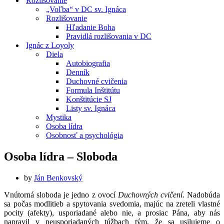
Rozlišovanie
„Voľba“ v DC sv. Ignáca
Rozlišovanie
Hľadanie Boha
Pravidlá rozlišovania v DC
Ignác z Loyoly
Diela
Autobiografia
Denník
Duchovné cvičenia
Formula Inštitútu
Konštitúcie SJ
Listy sv. Ignáca
Mystika
Osoba lídra
Osobnosť a psychológia
Osoba lídra – Sloboda
by
Ján Benkovský
Vnútorná sloboda je jedno z ovocí
Duchovných cvičení
. Nadobúda
sa počas modlitieb a spytovania svedomia, majúc na zreteli vlastné
pocity (afekty), usporiadané alebo nie, a prosiac Pána, aby nás
napravil v neusporiadaných túžbach tým, že sa usilujeme o