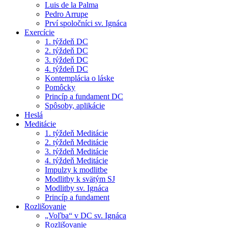
Luis de la Palma
Pedro Arrupe
Prví spoločníci sv. Ignáca
Exercície
1. týždeň DC
2. týždeň DC
3. týždeň DC
4. týždeň DC
Kontemplácia o láske
Pomôcky
Princíp a fundament DC
Spôsoby, aplikácie
Heslá
Meditácie
1. týždeň Meditácie
2. týždeň Meditácie
3. týždeň Meditácie
4. týždeň Meditácie
Impulzy k modlitbe
Modlitby k svätým SJ
Modlitby sv. Ignáca
Princíp a fundament
Rozlišovanie
„Voľba“ v DC sv. Ignáca
Rozlišovanie