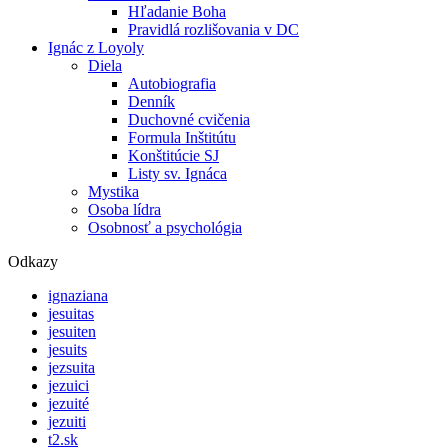
Hľadanie Boha
Pravidlá rozlišovania v DC
Ignác z Loyoly
Diela
Autobiografia
Denník
Duchovné cvičenia
Formula Inštitútu
Konštitúcie SJ
Listy sv. Ignáca
Mystika
Osoba lídra
Osobnosť a psychológia
Odkazy
ignaziana
jesuitas
jesuiten
jesuits
jezsuita
jezuici
jezuité
jezuiti
t2.sk