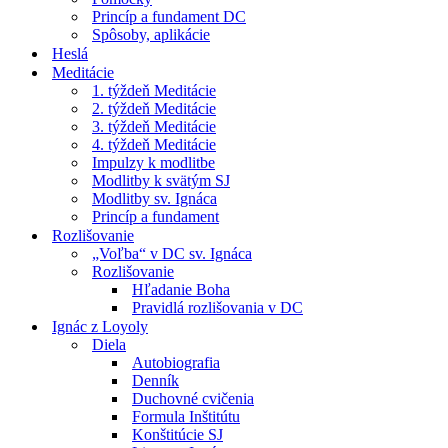
Princíp a fundament DC
Spôsoby, aplikácie
Heslá
Meditácie
1. týždeň Meditácie
2. týždeň Meditácie
3. týždeň Meditácie
4. týždeň Meditácie
Impulzy k modlitbe
Modlitby k svätým SJ
Modlitby sv. Ignáca
Princíp a fundament
Rozlišovanie
„Voľba“ v DC sv. Ignáca
Rozlišovanie
Hľadanie Boha
Pravidlá rozlišovania v DC
Ignác z Loyoly
Diela
Autobiografia
Denník
Duchovné cvičenia
Formula Inštitútu
Konštitúcie SJ