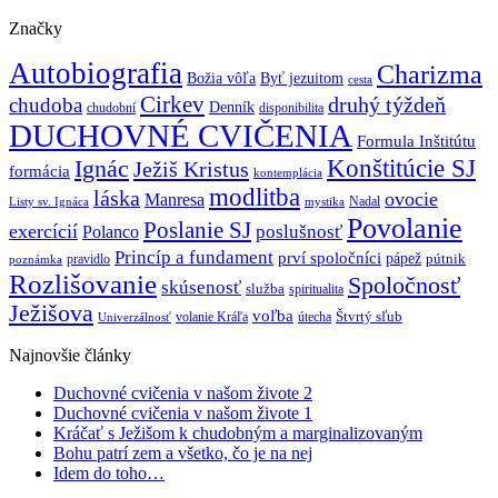
Značky
Autobiografia
Charizma
Božia vôľa
Byť jezuitom
cesta
Cirkev
druhý týždeň
chudoba
Denník
chudobní
disponibilita
DUCHOVNÉ CVIČENIA
Formula Inštitútu
Ignác
Konštitúcie SJ
Ježiš Kristus
formácia
kontemplácia
modlitba
láska
ovocie
Manresa
Nadal
mystika
Listy sv. Ignáca
Povolanie
Poslanie SJ
exercícií
poslušnosť
Polanco
Princíp a fundament
prví spoločníci
pápež
pútnik
pravidlo
poznámka
Rozlišovanie
Spoločnosť
skúsenosť
služba
spiritualita
Ježišova
voľba
Štvrtý sľub
volanie Kráľa
útecha
Univerzálnosť
Najnovšie články
Duchovné cvičenia v našom živote 2
Duchovné cvičenia v našom živote 1
Kráčať s Ježišom k chudobným a marginalizovaným
Bohu patrí zem a všetko, čo je na nej
Idem do toho…