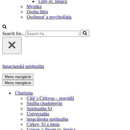
Listy sv. Ignáca
Mystika
Osoba lídra
Osobnosť a psychológia
Search for...
Ignacianská spiritualita
Menu navigácie
Menu navigácie
Charizma
Cítiť s Cirkvou – pravidlá
Služba chudobným
Spiritualita SJ
Univerzalita
ignaciánska spiritualita
Cirkev, SJ a misia
Univer. v živote sv. Ignáca