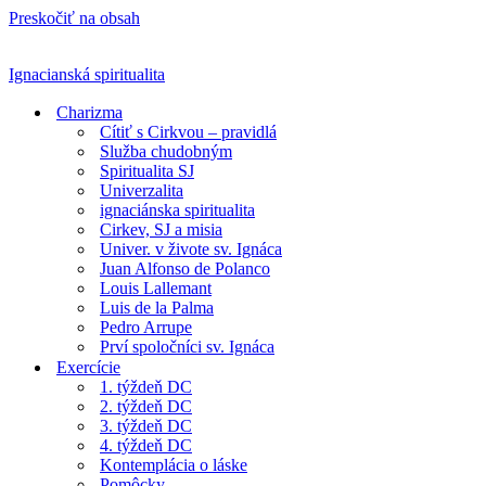
Preskočiť na obsah
Ignacianská spiritualita
Charizma
Cítiť s Cirkvou – pravidlá
Služba chudobným
Spiritualita SJ
Univerzalita
ignaciánska spiritualita
Cirkev, SJ a misia
Univer. v živote sv. Ignáca
Juan Alfonso de Polanco
Louis Lallemant
Luis de la Palma
Pedro Arrupe
Prví spoločníci sv. Ignáca
Exercície
1. týždeň DC
2. týždeň DC
3. týždeň DC
4. týždeň DC
Kontemplácia o láske
Pomôcky