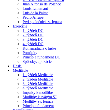
Juan Alfonso de Polanco
Louis Lallemant
Luis de la Palma
Pedro Arrupe
Prví spoločníci sv. Ignáca
Exercície
1. týždeň DC
2. týždeň DC
3. týždeň DC
4. týždeň DC
Kontemplácia o láske
Pomôcky
Princíp a fundament DC
Spôsoby, aplikácie
Heslá
Meditácie
1. týždeň Meditácie
2. týždeň Meditácie
3. týždeň Meditácie
4. týždeň Meditácie
Impulzy k modlitbe
Modlitby k svätým SJ
Modlitby sv. Ignáca
Princíp a fundament