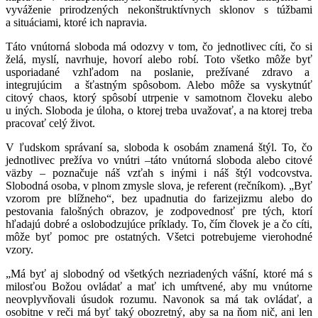
vyváženie prirodzených nekonštruktívnych sklonov s túžbami
a situáciami, ktoré ich napravia.
Táto vnútorná sloboda má odozvy v tom, čo jednotlivec cíti, čo si
želá, myslí, navrhuje, hovorí alebo robí. Toto všetko môže byť
usporiadané vzhľadom na poslanie, prežívané zdravo a
integrujúcim a šťastným spôsobom. Alebo môže sa vyskytnúť
citový chaos, ktorý spôsobí utrpenie v samotnom človeku alebo
u iných. Sloboda je úloha, o ktorej treba uvažovať, a na ktorej treba
pracovať celý život.
V ľudskom správaní sa, sloboda k osobám znamená štýl. To, čo
jednotlivec prežíva vo vnútri –táto vnútorná sloboda alebo citové
väzby – poznačuje náš vzťah s inými i náš štýl vodcovstva.
Slobodná osoba, v plnom zmysle slova, je referent (rečníkom). „Byť
vzorom pre blížneho“, bez upadnutia do farizejizmu alebo do
pestovania falošných obrazov, je zodpovednosť pre tých, ktorí
hľadajú dobré a oslobodzujúce príklady. To, čím človek je a čo cíti,
môže byť pomoc pre ostatných. Všetci potrebujeme vierohodné
vzory.
„Má byť aj slobodný od všetkých nezriadených vášní, ktoré má s
milosťou Božou ovládať a mať ich umŕtvené, aby mu vnútorne
neovplyvňovali úsudok rozumu. Navonok sa má tak ovládať, a
osobitne v reči má byť taký obozretný, aby sa na ňom nič, ani len