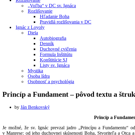
Rozlišovanie
„Voľba“ v DC sv. Ignáca
Rozlišovanie
Hľadanie Boha
Pravidlá rozlišovania v DC
Ignác z Loyoly
Diela
Autobiografia
Denník
Duchovné cvičenia
Formula Inštitútu
Konštitúcie SJ
Listy sv. Ignáca
Mystika
Osoba lídra
Osobnosť a psychológia
Princíp a Fundament – pôvod textu a štru
by
Ján Benkovský
Princíp a Fundament
Je možné, že sv. Ignác prevzal jadro „Princípu a Fundamentu“ o
v Manrese: od jeho duchovnej skúsenosti Boha, Stvoriteľa a Otca a