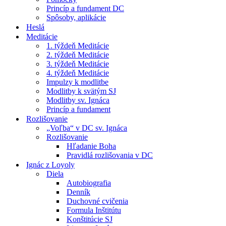
Princíp a fundament DC
Spôsoby, aplikácie
Heslá
Meditácie
1. týždeň Meditácie
2. týždeň Meditácie
3. týždeň Meditácie
4. týždeň Meditácie
Impulzy k modlitbe
Modlitby k svätým SJ
Modlitby sv. Ignáca
Princíp a fundament
Rozlišovanie
„Voľba“ v DC sv. Ignáca
Rozlišovanie
Hľadanie Boha
Pravidlá rozlišovania v DC
Ignác z Loyoly
Diela
Autobiografia
Denník
Duchovné cvičenia
Formula Inštitútu
Konštitúcie SJ