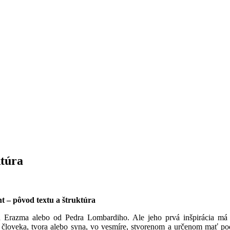
ktúra
 – pôvod textu a štruktúra
d Erazma alebo od Pedra Lombardiho. Ale jeho prvá inšpirácia má
 človeka, tvora alebo syna, vo vesmíre, stvorenom a určenom mať po