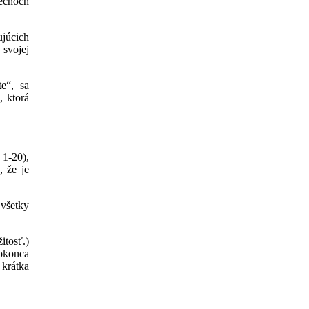
iechoch
júcich
 svojej
te“, sa
, ktorá
1-20),
 že je
všetky
itosť.)
dokonca
 krátka