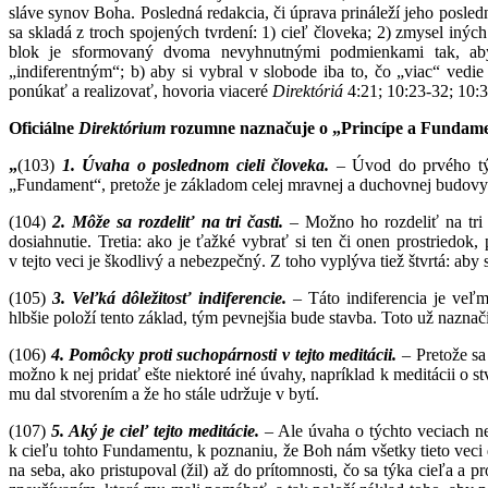
sláve synov Boha. Posledná redakcia, či úprava prináleží jeho posledn
sa skladá z troch spojených
tvrdení: 1) cieľ človeka; 2) zmysel inýc
blok je sformovaný dvoma nevyhnutnými podmienkami tak, aby 
„indiferentným“; b) aby si vybral v slobode iba to, čo „viac“ vedi
ponúkať a realizovať, hovoria viaceré
Direktóriá
4:21; 10:23-32; 10:3
Oficiálne
Direktórium
rozumne naznačuje o „Princípe a Fundamen
„
(103)
1. Úvaha o poslednom cieli človeka.
– Úvod do prvého týž
„Fundament“, pretože je základom celej mravnej a duchovnej budovy
(104)
2. Môže sa rozdeliť na tri časti.
– Možno ho rozdeliť na tri č
dosiahnutie. Tretia: ako je ťažké vybrať si ten či onen prostriedok
v tejto veci je škodlivý a nebezpečný. Z toho vyplýva tiež štvrtá: ab
(105)
3.
Veľká dôležitosť indiferencie
.
– Táto indiferencia je veľm
hlbšie položí tento základ, tým pevnejšia bude stavba. Toto už nazn
(106)
4. Pomôcky proti suchopárnosti v tejto meditácii.
– Pretože sa 
možno k nej pridať ešte niektoré iné úvahy, napríklad k meditácii o s
mu dal stvorením a že ho stále udržuje v bytí.
(107)
5.
Aký je c
ieľ tejto meditácie.
– Ale úvaha o týchto veciach n
k cieľu tohto Fundamentu, k poznaniu, že Boh nám všetky tieto veci d
na seba, ako pristupoval (žil) až do prítomnosti, čo sa týka cieľa a p