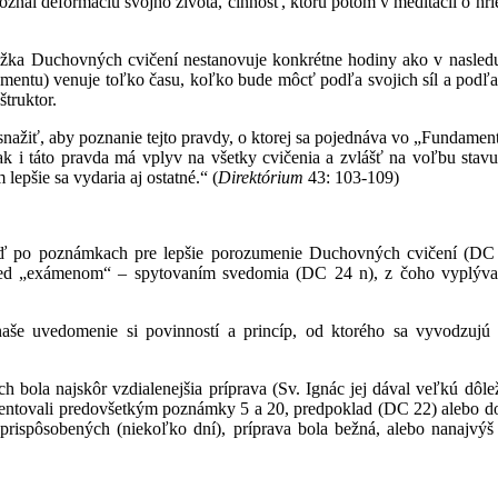
oznal deformáciu svojho života, činnosť, ktorú potom v meditácii o hr
žka Duchovných cvičení nestanovuje konkrétne hodiny ako v nasledu
entu) venuje toľko času, koľko bude môcť podľa svojich síl a podľa
štruktor.
snažiť, aby poznanie tejto pravdy, o ktorej sa pojednáva vo „Fundamen
k i táto pravda má vplyv na všetky cvičenia a zvlášť na voľbu stavu
 lepšie sa vydaria aj ostatné.“ (
Direktórium
43: 103-109)
ď po poznámkach pre lepšie porozumenie Duchovných cvičení (DC 
red „exámenom“ – spytovaním svedomia (DC 24 n), z čoho vyplýva,
aše uvedomenie si povinností a princíp, od ktorého sa vyvodzujú 
ola najskôr vzdialenejšia príprava (Sv. Ignác jej dával veľkú dôlež
komentovali predovšetkým poznámky 5 a 20, predpoklad (DC 22) alebo 
prispôsobených (niekoľko dní), príprava bola bežná, alebo nanajvýš