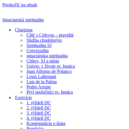
Preskočiť na obsah
Ignacianská spiritualita
Charizma
Cítiť s Cirkvou – pravidlá
Služba chudobným
Spiritualita SJ
Univerzalita
ignaciánska spiritualita
Cirkev, SJ a misia
Univer. v živote sv. Ignáca
Juan Alfonso de Polanco
Louis Lallemant
Luis de la Palma
Pedro Arrupe
Prví spoločníci sv. Ignáca
Exercície
1. týždeň DC
2. týždeň DC
3. týždeň DC
4. týždeň DC
Kontemplácia o láske
Pomôcky