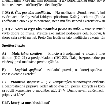
zneužívaním, ktoré mu mali pomáhať, a tak položí základ toho, aby p
bude realizovať obšírnejšie a detailnejšie.
(108)
6. Čas pre túto meditáciu.
– Na meditáciu „Fundamentu“, kni
cvičeniach; ale aby začal ľahkým spôsobom. Každý nech mu (Fundam
zbožnosti alebo ak je to potrebné, nech mu čas stanoví exercitátor – in
(109)
7.
Nech sa vryje táto meditácia pevne do duše
.
– Viac sa musí 
vrylo dobre do mysle. Pretože ako základ podopiera celú budovu, ta
skoro celá závisí na nej. Preto čím lepšie sa táto meditácia vykoná, tým
Spojitosť textu
A)
Materiálna spojitosť
– Princíp a Fundament je vložený hne
titulom (DC 21) a predpokladom (DC 22). Ďalej bezprostredne p
vložený pred meditácie prvého týždňa.
B)
Logická spojitosť
– základná pravda, na ktorej spočíva n
konsekvencie exercícií.
C)
Praktická spojitosť
– 1) V kompletných duchovných cvičeniach b
a bezprostredná príprava: jeden alebo dva dni, počas, ktorých sa 
sa robili komentáre o modlitbe, atď. 2) V Duchovných cvičeniach 
prípravná kázeň.
Cieľ, ktorý sa musí dosiahnuť