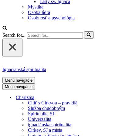
Listy sv. Ignáca
Mystika
Osoba lídra
Osobnosť a psychológia
Search for...
Ignacianská spiritualita
Menu navigácie
Menu navigácie
Charizma
Cítiť s Cirkvou – pravidlá
Služba chudobným
Spiritualita SJ
Univerzalita
ignaciánska spiritualita
Cirkev, SJ a misia
Univer. v živote sv. Ignáca