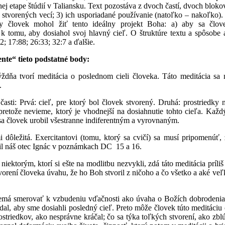
ej etape štúdií v Taliansku. Text pozostáva z dvoch častí, dvoch bloko
h stvorených vecí; 3) ich usporiadané používanie (natoľko – nakoľko)
človek mohol žiť tento ideálny projekt Boha: a) aby sa člove
e k tomu, aby dosiahol svoj hlavný cieľ. O štruktúre textu a spôsobe
2; 17:88; 26:33; 32:7 a ďalšie.
te“ tieto podstatné body:
dňa tvorí meditácia o poslednom cieli človeka. Táto meditácia sa 
.
asti: Prvá: cieľ, pre ktorý bol človek stvorený. Druhá: prostriedky 
, pretože nevieme, ktorý je vhodnejší na dosiahnutie tohto cieľa. Kaž
y sa človek urobil všestranne indiferentným a vyrovnaným.
i dôležitá. Exercitantovi (tomu, ktorý sa cvičí) sa musí pripomenúť,
ačil náš otec Ignác v poznámkach DC 15 a 16.
niektorým, ktorí si ešte na modlitbu nezvykli, zdá táto meditácia príliš
tvorení človeka úvahu, že ho Boh stvoril z ničoho a čo všetko a aké veľ
emá smerovať k vzbudeniu vďačnosti ako úvaha o Božích dobrodenia
al, aby sme dosiahli posledný cieľ. Preto môže človek túto meditáciu 
rostriedkov, ako nesprávne kráčal; čo sa týka toľkých stvorení, ako zblú