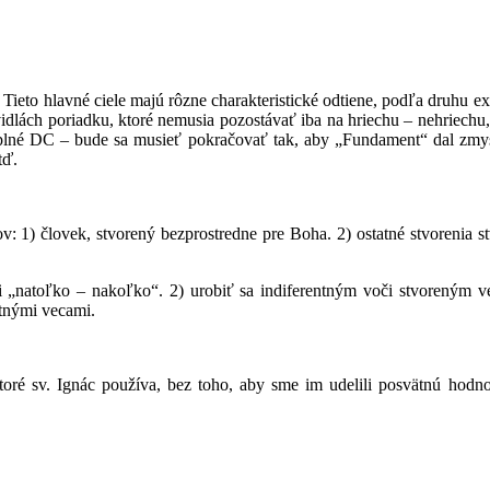
Tieto hlavné ciele majú rôzne charakteristické odtiene, podľa druhu exe
dlách poriadku, ktoré nemusia pozostávať iba na hriechu – nehriechu,
úplné DC – bude sa musieť pokračovať tak, aby „Fundament“ dal zmy
tď.
 1) človek, stvorený bezprostredne pre Boha. 2) ostatné stvorenia s
 „natoľko – nakoľko“. 2) urobiť sa indiferentným voči stvoreným v
atnými vecami.
ré sv. Ignác používa, bez toho, aby sme im udelili posvätnú hodno