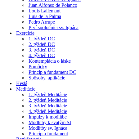
Juan Alfonso de Polanco
Louis Lallemant
Luis de la Palma
Pedro Arrupe
Prví spoločníci sv. Ignáca
Exercície
1. týždeň DC
2. týždeň DC
3. týždeň DC
4. týždeň DC
Kontemplácia o láske
Pomôcky
Princíp a fundament DC
Spôsoby, aplikácie
Heslá
Meditácie
1. týždeň Meditácie
2. týždeň Meditácie
3. týždeň Meditácie
4. týždeň Meditácie
Impulzy k modlitbe
Modlitby k svätým SJ
Modlitby sv. Ignáca
Princíp a fundament