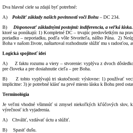
Dva hlavné ciele sa zdajú byť potrebné:
A)
Položiť základy našich povinností voči Bohu
– DC 234.
B)
Disponovať základnými postojmi: indiferencia, a veľká láska.
ktoré sa ponúkajú: 1) Kompletné DC – trvajúc predovšetkým na pravi
poriadku – neporiadku, podľa vôle Stvoriteľa, nášho Pána. 2) Ne
Boha v našom živote, naštartoval rozhodnutie slúžiť mu s radosťou, a
Logická spojitosť ideí
A) Z faktu rozumu a viery – stvorenie: vyplýva z dvoch dôsledkov:
pre človeka a pre dosiahnutie cieľa – pre Boha.
B) Z tohto vyplývajú tri skutočnosti: výslovne: 1) používať veci
implicitne: 3) je potrebné klásť na prvé miesto lásku k Bohu pred ost
Terminológia
Je veľmi vhodné všimnúť si zmysel niekoľkých kľúčových slov, kto
výrečnosť ich vyjadrenia.
A) Chváliť, vzdávať úctu a slúžiť.
B) Spasiť dušu.