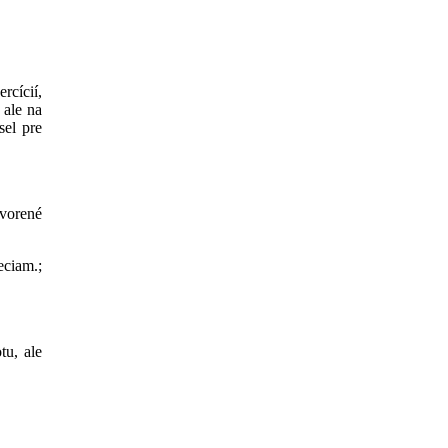
rcícií,
 ale na
sel pre
tvorené
eciam.;
tu, ale