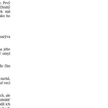
v. Prvý
. Druhý
k stal
 ako ho
nazýva
na jeho
dý omyl
 že čím
 suchá,
ké veci
ch, ale
obrátiť
dil ich