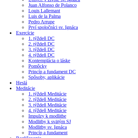
Juan Alfonso de Polanco
Louis Lallemant
Luis de la Palma
Pedro Arrupe
Prví spoločníci sv. Ignáca
Exercície
1. týždeň DC
2. týždeň DC
3. týždeň DC
4. týždeň DC
Kontemplácia o láske
Pomôcky
Princíp a fundament DC
Spôsoby, aplikácie
Heslá
Meditácie
1. týždeň Meditácie
2. týždeň Meditácie
3. týždeň Meditácie
4. týždeň Meditácie
Impulzy k modlitbe
Modlitby k svätým SJ
Modlitby sv. Ignáca
Princíp a fundament