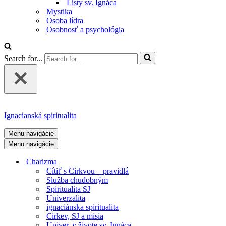
Listy sv. Ignáca
Mystika
Osoba lídra
Osobnosť a psychológia
Search for...
Ignacianská spiritualita
Menu navigácie
Menu navigácie
Charizma
Cítiť s Cirkvou – pravidlá
Služba chudobným
Spiritualita SJ
Univerzalita
ignaciánska spiritualita
Cirkev, SJ a misia
Univer. v živote sv. Ignáca