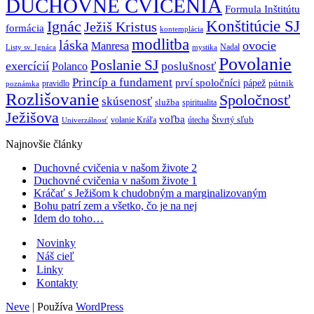
DUCHOVNÉ CVIČENIA
Formula Inštitútu
Ignác
Konštitúcie SJ
Ježiš Kristus
formácia
kontemplácia
modlitba
láska
ovocie
Manresa
Nadal
mystika
Listy sv. Ignáca
Povolanie
Poslanie SJ
exercícií
poslušnosť
Polanco
Princíp a fundament
prví spoločníci
pápež
pútnik
pravidlo
poznámka
Rozlišovanie
Spoločnosť
skúsenosť
služba
spiritualita
Ježišova
voľba
Štvrtý sľub
volanie Kráľa
útecha
Univerzálnosť
Najnovšie články
Duchovné cvičenia v našom živote 2
Duchovné cvičenia v našom živote 1
Kráčať s Ježišom k chudobným a marginalizovaným
Bohu patrí zem a všetko, čo je na nej
Idem do toho…
Novinky
Náš cieľ
Linky
Kontakty
Neve
| Používa
WordPress