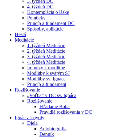
3. týždeň DC
4. týždeň DC
Kontemplácia o láske
Pomôcky
Princíp a fundament DC
Spôsoby, aplikácie
Heslá
Meditácie
1. týždeň Meditácie
2. týždeň Meditácie
3. týždeň Meditácie
4. týždeň Meditácie
Impulzy k modlitbe
Modlitby k svätým SJ
Modlitby sv. Ignáca
Princíp a fundament
Rozlišovanie
„Voľba“ v DC sv. Ignáca
Rozlišovanie
Hľadanie Boha
Pravidlá rozlišovania v DC
Ignác z Loyoly
Diela
Autobiografia
Denník