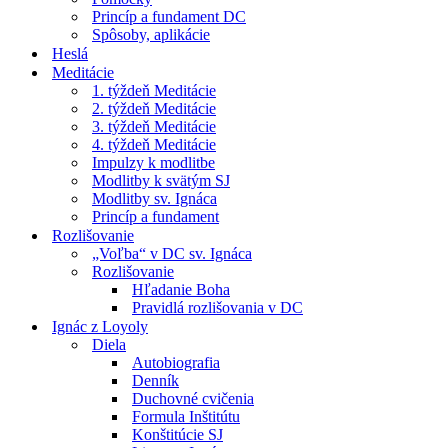
Princíp a fundament DC
Spôsoby, aplikácie
Heslá
Meditácie
1. týždeň Meditácie
2. týždeň Meditácie
3. týždeň Meditácie
4. týždeň Meditácie
Impulzy k modlitbe
Modlitby k svätým SJ
Modlitby sv. Ignáca
Princíp a fundament
Rozlišovanie
„Voľba“ v DC sv. Ignáca
Rozlišovanie
Hľadanie Boha
Pravidlá rozlišovania v DC
Ignác z Loyoly
Diela
Autobiografia
Denník
Duchovné cvičenia
Formula Inštitútu
Konštitúcie SJ