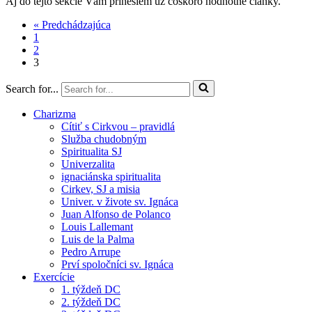
Aj do tejto sekcie Vám prinesiem už čoskoro hodnotné články.
« Predchádzajúca
1
2
3
Search for...
Charizma
Cítiť s Cirkvou – pravidlá
Služba chudobným
Spiritualita SJ
Univerzalita
ignaciánska spiritualita
Cirkev, SJ a misia
Univer. v živote sv. Ignáca
Juan Alfonso de Polanco
Louis Lallemant
Luis de la Palma
Pedro Arrupe
Prví spoločníci sv. Ignáca
Exercície
1. týždeň DC
2. týždeň DC