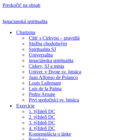
Preskočiť na obsah
Ignacianská spiritualita
Charizma
Cítiť s Cirkvou – pravidlá
Služba chudobným
Spiritualita SJ
Univerzalita
ignaciánska spiritualita
Cirkev, SJ a misia
Univer. v živote sv. Ignáca
Juan Alfonso de Polanco
Louis Lallemant
Luis de la Palma
Pedro Arrupe
Prví spoločníci sv. Ignáca
Exercície
1. týždeň DC
2. týždeň DC
3. týždeň DC
4. týždeň DC
Kontemplácia o láske
Pomôcky