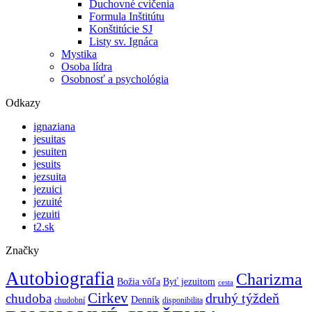
Duchovné cvičenia
Formula Inštitútu
Konštitúcie SJ
Listy sv. Ignáca
Mystika
Osoba lídra
Osobnosť a psychológia
Odkazy
ignaziana
jesuitas
jesuiten
jesuits
jezsuita
jezuici
jezuité
jezuiti
t2.sk
Značky
Autobiografia
Charizma
Božia vôľa
Byť jezuitom
cesta
Cirkev
druhý týždeň
chudoba
Denník
chudobní
disponibilita