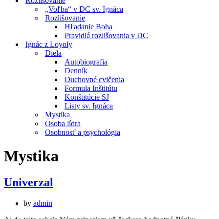
Rozlišovanie
„Voľba“ v DC sv. Ignáca
Rozlišovanie
Hľadanie Boha
Pravidlá rozlišovania v DC
Ignác z Loyoly
Diela
Autobiografia
Denník
Duchovné cvičenia
Formula Inštitútu
Konštitúcie SJ
Listy sv. Ignáca
Mystika
Osoba lídra
Osobnosť a psychológia
Mystika
Univerzal
by
admin