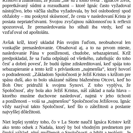
Kristovi a znamením, že jezuiti „nie sú z tohto sveta“. Ignácov život,
popretkávaný súdmi a rozsudkami – ktoré Ignác často vyžadoval
nástojčivo, lebo väčšia služba vyžadovala, by bol oslobodený spod
obžaloby – mu poskytol skúsenosť, že cesta v nasledovaní Krista je
posiata nepriateľstvami. Svojou zvyčajnou náklonnosťou k reflexii
spozoroval, že prenasledovania ho stíhali iba vtedy, keď sa
vzďaľoval od apoštolátu.
Avšak kríž, ktorý ukladal Pán svojim ľuďom, neobsahoval len
vonkajšie prenasledovanie. Obsahoval aj, a to na prvom mieste,
nasledovanie Pána v poníženosti, chudobe, sebazapieraní. Kríž
predpokladal, že sa ľudia odpútajú od všetkého, zahrňujúc do toho
česť a dobrú povesť, že budú úplne zdiskreditovaní, keď spája toto
sebazapieranie a tento kríž s prívlastkom „najmenšia“, ktorý hovorí
o podradenosti: „Základom Spoločnosti je Ježiš Kristus s krížom pre
spásu duší, ako to bolo ukázané nášmu blaženému Otcovi, keď ho
Boh Otec pridružil k svojmu Synovi. Z toho vyplýva, že
Spoločnosť, aby bola ako Ježiš Kristus, náš základ a naša hlava –
ktorého musíme duchovne nasledovať, najmä v jeho tichosti
a poníženosti – volá sa „najmenšou“ Spoločnosťou Ježišovou. Ignác
vždy nazýval takto Spoločnosť, keď šlo o záležitosti a poslanie
najvyššej dôležitosti.
Niet lepšej syntézy toho, čo v La Storte naučil Ignáca Kristov kríž
ako tento odsek z Nadala, ktorý by bol vhodným predmetom pre
široký výklad, plný myšlienok o Spoločnosti, o biblii a teológii: „Je