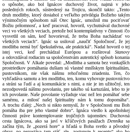
o spôsobe, ako bol Ignácov duchovný život, najmä v jeho
posledných rokoch, sústredený na Trojicu, skončil takto: „Tento
druh modlitby, ktorý dosiahol z veľkého privilégia Božieho takým
výnimočným spôsobom náš Otec Ignác, umožnil mu pociťovať
Božiu prítomnosť, a keď pracoval, hovoril, vychutnával duchovné
veci vo všetkých veciach, pretože bol kontemplatívny v činnosti /čo
vysvetlil on sám, keď hovorieval, že treba Boha nachádzať vo
všetkých veciach“. Ignác sa usiloval „naučiť Spoločnosť, že jej
modlitba nemá byť špekulatívna, ale praktická“. Nadal hovoril o tej
istej veci, keď prechádzal Európou a rozširoval
Stanovy
a odovzdával rodiacim sa spoločenstvám autentický spôsob konania
Spoločnosti. V Alkale povedal: „Modlitba a samota bez vonkajších
prostriedkov pomáhania dušiam sú vlastné mníšskym špiritualitám,
pustovníkom, nie však nášmu rehoľnému zriadeniu. Ten, čo
vyhľadáva samotu a len modlitbu, ten, komu vyhovuje pustovníctvo
a stráni sa ľudí a aj komunikácie s nimi, a nie je im užitočný, ten
nezodpovedá nášmu povolaniu, pre takého sú kartuziáni, lebo to je
ich povolanie. Naše povolanie vyžaduje viac než len pomáhať sebe
samému, a milosť našej špirituality nám k tomu dopomáha“.
A trochu ďalej: „Nech si nikto nemyslí, že v Spoločnosti mu Boh
pomáha iba pre jeho vlastné dobro“. Ignáca viedlo k apoštolskej
činnosti práve kontemplovanie trojičných tajomstiev. Duchovná
cesta Ignácova, ako sa javí v kľúčových pasážach
Denníka
sa
začína tým, že „pozerá hore“ a hľadá u Boha svetlo a pôvodný
obraz, no nezostáva tam stáť, ale „zostupuje k receptu“ ako ho