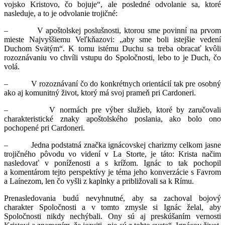
vojsko Kristovo, čo bojuje“, ale posledné odvolanie sa, ktoré
nasleduje, a to je odvolanie trojičné:
– V apoštolskej poslušnosti, ktorou sme povinní na prvom
mieste Najvyššiemu Veľkňazovi: „aby sme boli istejšie vedení
Duchom Svätým“. K tomu istému Duchu sa treba obracať kvôli
rozoznávaniu vo chvíli vstupu do Spoločnosti, lebo to je Duch, čo
volá.
– V rozoznávaní čo do konkrétnych orientácií tak pre osobný
ako aj komunitný život, ktorý má svoj prameň pri Cardoneri.
– V normách pre výber služieb, ktoré by zaručovali
charakteristické znaky apoštolského poslania, ako bolo ono
pochopené pri Cardoneri.
– Jedna podstatná značka ignácovskej charizmy celkom jasne
trojičného pôvodu vo videní v La Storte, je táto: Krista načim
nasledovať v poníženosti a s krížom. Ignác to tak pochopil
a komentárom tejto perspektívy je téma jeho konverzácie s Favrom
a Laínezom, len čo vyšli z kaplnky a približovali sa k Rímu.
Prenasledovania budú nevyhnutné, aby sa zachoval bojový
charakter Spoločnosti a v tomto zmysle si Ignác želal, aby
Spoločnosti nikdy nechýbali. Ony sú aj preskúšaním vernosti