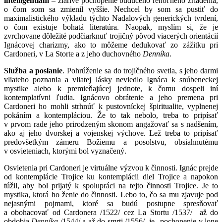
intelligentiam
– žiarivé pochopenie budúceho rehoľného zriadenia,
o čom som sa zmienil vyššie. Nechcel by som sa pustiť do
maximalistického výkladu týchto Nadalových generických tvrdení,
o čom existuje bohatá literatúra. Naopak, myslím si, že je
zvrchovane dôležité podčiarknuť trojičný pôvod viacerých orientácií
Ignácovej charizmy, ako to môžeme dedukovať zo zážitku pri
Cardoneri, v La Storte a z jeho duchovného
Denníka
.
Služba a poslanie
. Pohrúženie sa do trojičného svetla, s jeho darmi
vliateho poznania a vliatej lásky neviedlo Ignáca k snúbeneckej
mystike alebo k premieňajúcej jednote, k čomu dospeli iní
kontemplatívni ľudia. Ignácovo obrátenie a jeho premena pri
Cardoneri ho mohli strhnúť k pustovníckej špiritualite, vyplnenej
pokáním a kontempláciou. Že to tak nebolo, treba to pripísať
v prvom rade jeho prirodzeným skonom angažovať sa s nadšením,
ako aj jeho dvorskej a vojenskej výchove. Lež treba to pripísať
predovšetkým zámeru Božiemu a posolstvu, obsiahnutému
v osvieteniach, ktorými bol vyznačený.
Osvietenia pri Cardoneri je virtuálne výzvou k činnosti. Ignác prejde
od kontemplácie Trojice ku kontemplácii diel Trojice a napokon
túžil, aby bol prijatý k spolupráci na tejto činnosti Trojice. Je to
mystika, ktorá ho ženie do činnosti. Lebo to, čo sa mu zjavuje pod
nejasnými pojmami, ktoré sa budú postupne spresňovať
a obohacovať od Cardonera /1522/ cez La Stortu /1537/ až do
obdobia
Denníka
/1544/ a až do smrti /1556/, je „pochopenie v lone