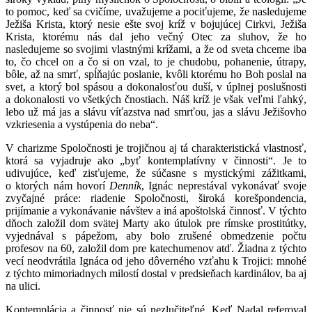
to pomoc, keď sa cvičíme, uvažujeme a pociťujeme, že nasledujeme
Ježiša Krista, ktorý nesie ešte svoj kríž v bojujúcej Cirkvi, Ježiša
Krista, ktorému nás dal jeho večný Otec za sluhov, že ho
nasledujeme so svojimi vlastnými krížami, a že od sveta chceme iba
to, čo chcel on a čo si on vzal, to je chudobu, pohanenie, útrapy,
bôle, až na smrť, spĺňajúc poslanie, kvôli ktorému ho Boh poslal na
svet, a ktorý bol spásou a dokonalosťou duší, v úplnej poslušnosti
a dokonalosti vo všetkých čnostiach. Náš kríž je však veľmi ľahký,
lebo už má jas a slávu víťazstva nad smrťou, jas a slávu Ježišovho
vzkriesenia a vystúpenia do neba“.
V charizme Spoločnosti je trojičnou aj tá charakteristická vlastnosť,
ktorá sa vyjadruje ako „byť kontemplatívny v činnosti“. Je to
udivujúce, keď zisťujeme, že súčasne s mystickými zážitkami,
o ktorých nám hovorí
Denník
, Ignác neprestával vykonávať svoje
zvyčajné práce: riadenie Spoločnosti, široká korešpondencia,
prijímanie a vykonávanie návštev a iná apoštolská činnosť. V týchto
dňoch založil dom svätej Marty ako útulok pre rímske prostitútky,
vyjednával s pápežom, aby bolo zrušené obmedzenie počtu
profesov na 60, založil dom pre katechumenov atď. Žiadna z týchto
vecí neodvrátila Ignáca od jeho dôverného vzťahu k Trojici: mnohé
z týchto mimoriadnych milostí dostal v predsieňach kardinálov, ba aj
na ulici.
Kontemplácia a činnosť nie sú nezlučiteľné. Keď Nadal referoval