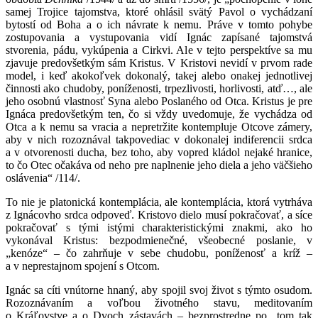
samej Trojice tajomstva, ktoré ohlásil svätý Pavol o vychádzaní
bytostí od Boha a o ich návrate k nemu. Práve v tomto pohybe
zostupovania a vystupovania vidí Ignác zapísané tajomstvá
stvorenia, pádu, vykúpenia a Cirkvi. Ale v tejto perspektíve sa mu
zjavuje predovšetkým sám Kristus. V Kristovi nevidí v prvom rade
model, i keď akokoľvek dokonalý, takej alebo onakej jednotlivej
činnosti ako chudoby, poníženosti, trpezlivosti, horlivosti, atď…, ale
jeho osobnú vlastnosť Syna alebo Poslaného od Otca. Kristus je pre
Ignáca predovšetkým ten, čo si vždy uvedomuje, že vychádza od
Otca a k nemu sa vracia a nepretržite kontempluje Otcove zámery,
aby v nich rozoznával takpovediac v dokonalej indiferencii srdca
a v otvorenosti ducha, bez toho, aby vopred kládol nejaké hranice,
to čo Otec očakáva od neho pre naplnenie jeho diela a jeho väčšieho
oslávenia“ /114/.
To nie je platonická kontemplácia, ale kontemplácia, ktorá vytrháva
z Ignácovho srdca odpoveď. Kristovo dielo musí pokračovať, a síce
pokračovať s tými istými charakteristickými znakmi, ako ho
vykonával Kristus: bezpodmienečné, všeobecné poslanie, v
„kenóze“ – čo zahrňuje v sebe chudobu, poníženosť a kríž –
a v neprestajnom spojení s Otcom.
Ignác sa cíti vnútorne hnaný, aby spojil svoj život s týmto osudom.
Rozoznávaním a voľbou životného stavu, meditovaním
o Kráľovstve a o Dvoch zástavách – bezprostredne po „tom tak