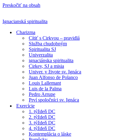
Preskočiť na obsah
Ignacianská spiritualita
Charizma
Cítiť s Cirkvou – pravidlá
Služba chudobným
Spiritualita SJ
Univerzalita
ignaciánska spiritualita
Cirkev, SJ a misia
Univer. v živote sv. Ignáca
Juan Alfonso de Polanco
Louis Lallemant
Luis de la Palma
Pedro Arrupe
Prví spoločníci sv. Ignáca
Exercície
1. týždeň DC
2. týždeň DC
3. týždeň DC
4. týždeň DC
Kontemplácia o láske
Pomôcky