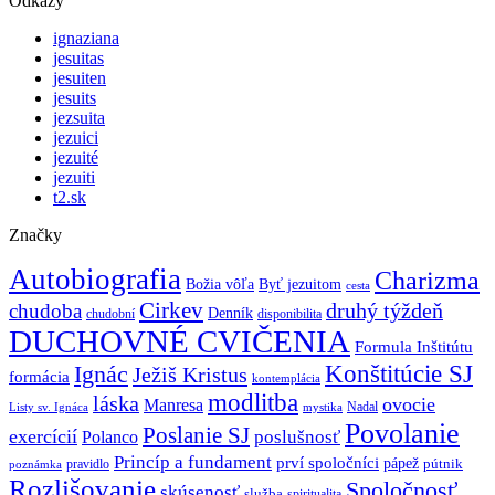
Odkazy
ignaziana
jesuitas
jesuiten
jesuits
jezsuita
jezuici
jezuité
jezuiti
t2.sk
Značky
Autobiografia
Charizma
Božia vôľa
Byť jezuitom
cesta
Cirkev
druhý týždeň
chudoba
Denník
chudobní
disponibilita
DUCHOVNÉ CVIČENIA
Formula Inštitútu
Ignác
Konštitúcie SJ
Ježiš Kristus
formácia
kontemplácia
modlitba
láska
ovocie
Manresa
Nadal
mystika
Listy sv. Ignáca
Povolanie
Poslanie SJ
exercícií
poslušnosť
Polanco
Princíp a fundament
prví spoločníci
pápež
pútnik
pravidlo
poznámka
Rozlišovanie
Spoločnosť
skúsenosť
služba
spiritualita