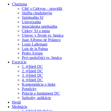
Charizma
Cítiť s Cirkvou – pravidlá
Služba chudobným
Spiritualita SJ
Univerzalita
ignaciánska spiritualita
Cirkev, SJ a misia
Univer. v živote sv. Ignáca
Juan Alfonso de Polanco
Louis Lallemant
Luis de la Palma
Pedro Arrupe
Prví spoločníci sv. Ignáca
Exercície
1. týždeň DC
2. týždeň DC
3. týždeň DC
4. týždeň DC
Kontemplácia o láske
Pomôcky
Princíp a fundament DC
Spôsoby, aplikácie
Heslá
Meditácie