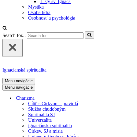
Listy sv. Ignáca
Mystika
Osoba lídra
Osobnosť a psychológia
Search for...
Ignacianská spiritualita
Menu navigácie
Menu navigácie
Charizma
Cítiť s Cirkvou – pravidlá
Služba chudobným
Spiritualita SJ
Univerzalita
ignaciánska spiritualita
Cirkev, SJ a misia
Univer. v živote sv. Ignáca