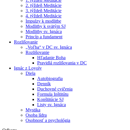
1. týždeň Meditácie
2. týždeň Meditácie
3. týždeň Meditácie
4. týždeň Meditácie
Impulzy k modlitbe
Modlitby k svätým SJ
Modlitby sv. Ignáca
Princíp a fundament
Rozlišovanie
„Voľba“ v DC sv. Ignáca
Rozlišovanie
Hľadanie Boha
Pravidlá rozlišovania v DC
Ignác z Loyoly
Diela
Autobiografia
Denník
Duchovné cvičenia
Formula Inštitútu
Konštitúcie SJ
Listy sv. Ignáca
Mystika
Osoba lídra
Osobnosť a psychológia