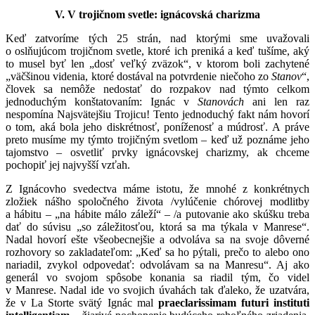
V.
V trojičnom svetle: ignácovská charizma
Keď zatvoríme tých 25 strán, nad ktorými sme uvažovali
o oslňujúcom trojičnom svetle, ktoré ich preniká a keď tušíme, aký
to musel byť len „dosť veľký zväzok“, v ktorom boli zachytené
„väčšinou videnia, ktoré dostával na potvrdenie niečoho zo
Stanov
“,
človek sa nemôže nedostať do rozpakov nad týmto celkom
jednoduchým konštatovaním: Ignác v
Stanovách
ani len raz
nespomína Najsvätejšiu Trojicu! Tento jednoduchý fakt nám hovorí
o tom, aká bola jeho diskrétnosť, poníženosť a múdrosť. A práve
preto musíme my týmto trojičným svetlom – keď už poznáme jeho
tajomstvo – osvetliť prvky
ignácovskej charizmy, ak chceme
pochopiť jej najvyšší vzťah.
Z Ignácovho svedectva máme istotu, že mnohé z konkrétnych
zložiek nášho spoločného života /vylúčenie chórovej modlitby
a hábitu – „na hábite málo záleží“ – /a putovanie ako skúšku treba
dať do súvisu „so záležitosťou, ktorá sa ma týkala v Manrese“.
Nadal hovorí ešte všeobecnejšie a odvoláva sa na svoje dôverné
rozhovory so zakladateľom: „Keď sa ho pýtali, prečo to alebo ono
nariadil, zvykol odpovedať: odvolávam sa na Manresu“. Aj ako
generál vo svojom spôsobe konania sa riadil tým, čo videl
v Manrese. Nadal ide vo svojich úvahách tak ďaleko, že uzatvára,
že v La Storte svätý Ignác mal
praeclarissimam futuri instituti