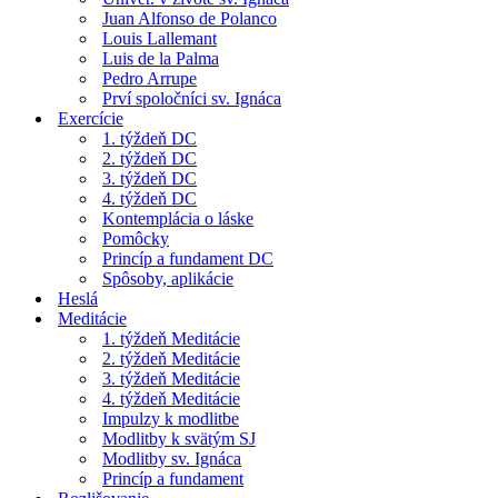
Juan Alfonso de Polanco
Louis Lallemant
Luis de la Palma
Pedro Arrupe
Prví spoločníci sv. Ignáca
Exercície
1. týždeň DC
2. týždeň DC
3. týždeň DC
4. týždeň DC
Kontemplácia o láske
Pomôcky
Princíp a fundament DC
Spôsoby, aplikácie
Heslá
Meditácie
1. týždeň Meditácie
2. týždeň Meditácie
3. týždeň Meditácie
4. týždeň Meditácie
Impulzy k modlitbe
Modlitby k svätým SJ
Modlitby sv. Ignáca
Princíp a fundament