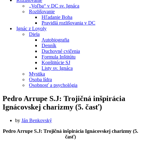
Rozlišovanie
„Voľba“ v DC sv. Ignáca
Rozlišovanie
Hľadanie Boha
Pravidlá rozlišovania v DC
Ignác z Loyoly
Diela
Autobiografia
Denník
Duchovné cvičenia
Formula Inštitútu
Konštitúcie SJ
Listy sv. Ignáca
Mystika
Osoba lídra
Osobnosť a psychológia
Pedro Arrupe S.J: Trojičná inšpirácia
Ignácovskej charizmy (5. časť)
by
Ján Benkovský
Pedro Arrupe S.J: Trojičná inšpirácia Ignácovskej charizmy (5.
časť)