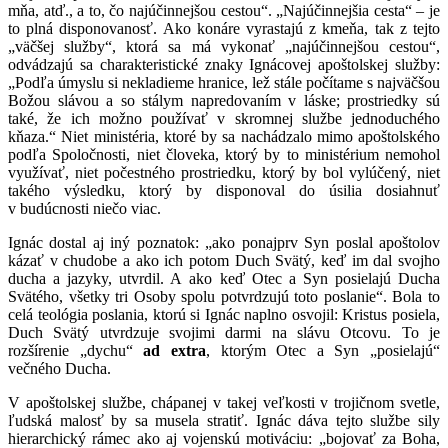
mňa, atď., a to, čo najúčinnejšou cestou“. „Najúčinnejšia cesta“ – je
to plná disponovanosť. Ako konáre vyrastajú z kmeňa, tak z tejto
„väčšej služby“, ktorá sa má vykonať „najúčinnejšou cestou“,
odvádzajú sa charakteristické znaky Ignácovej apoštolskej služby:
„Podľa úmyslu si nekladieme hranice, lež stále počítame s najväčšou
Božou slávou a so stálym napredovaním v láske; prostriedky sú
také, že ich možno používať v skromnej službe jednoduchého
kňaza.“ Niet ministéria, ktoré by sa nachádzalo mimo apoštolského
podľa Spoločnosti, niet človeka, ktorý by to ministérium nemohol
využívať, niet počestného prostriedku, ktorý by bol vylúčený, niet
takého výsledku, ktorý by disponoval do úsilia dosiahnuť
v budúcnosti niečo viac.
Ignác dostal aj iný poznatok: „ako ponajprv Syn poslal apoštolov
kázať v chudobe a ako ich potom Duch Svätý, keď im dal svojho
ducha a jazyky, utvrdil. A ako keď Otec a Syn posielajú Ducha
Svätého, všetky tri Osoby spolu potvrdzujú toto poslanie“. Bola to
celá teológia poslania, ktorú si Ignác naplno osvojil: Kristus posiela,
Duch Svätý utvrdzuje svojimi darmi na slávu Otcovu. To je
rozšírenie „dychu“
ad extra
, ktorým Otec a Syn „posielajú“
večného Ducha.
V apoštolskej službe, chápanej v takej veľkosti v trojičnom svetle,
ľudská malosť by sa musela stratiť. Ignác dáva tejto službe sily
hierarchický rámec ako aj vojenskú motiváciu: „bojovať za Boha,