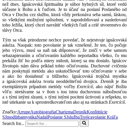
než dnes. Ignácovská špiritualita je súbor hybných síl, ktoré vedú
súčasne k Bohu a k ľuďom. Je to účasť na poslaní Poslaného od
Otca v Duchu cez službu, ktorá vždy prekonáva seba samú, láskou,
so všetkými možnými spôsobmi, v napodobňovaní a nasledovaní
toho Ježiša, ktorý chcel navrátiť všetkých ľudí a celé stvorenstvo do
slávy Otca.
Tým sa však prirodzene nechce povedať, že nejestvuje ignácovská
askéza. Naopak: toto povolanie je tak vznešené, že ten, čo počuje
jeho výzvu, musí sa naň tak dišponovať, že zničí v sebe samom
sebazapieraním a očisťovaním každého neporiadku všetko, čo mu
prekáža žiť ho podľa miery milosti, ktorej sa mu dostalo. Ignácov
životopis nám dáva príklad tohto očisťovania. Duchovné cvičenia
nám poskytujú metódu ako uskutočňovať toto očisťovanie v sebe
a ako ho dosiahnuť u blížneho. Ignácovská trojičná mystika
a ignácovská askéza tvoria neoddeliteľnú dvojicu.
Denník
je iba
exemplárnym prípadom metódy voľby
Exercícií
, ako nájsť Božiu
vôľu: stretávame sa v ňom s tou istou duchovnou nábožnosťou
a s tými istými slzami, s tými istými pocitmi úctivosti a rešpektu, to
isté utiekanie sa k sprostredkovateľom ako aj na stránkach
Exercícií
.
Značky:
Arrupe
Autobiografia
Charizma
Denník
Konštitúcie
SJ
modlitba
mystika
Nadal
Poslanie SJ
služba
Trojica
volanie Kráľa
Search for...