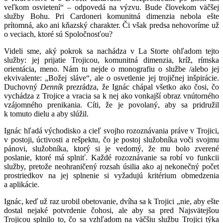
veľkom osvietení“ – odpovedá na výzvu. Bude človekom väčšej
služby Bohu. Pri Cardoneri komunitná dimenzia nebola ešte
prítomná, ako ani kňazský charakter. Či však predsa nehovoríme už
o veciach, ktoré sú Spoločnosťou?
Videli sme, aký pokrok sa nachádza v La Storte ohľadom tejto
služby: jej prijatie Trojicou, komunitná dimenzia, kríž, rímska
orientácia, meno. Nám tu nejde o monografiu o službe /alebo jej
ekvivalente: „Božej sláve“, ale o osvetlenie jej trojičnej inšpirácie.
Duchovný
Denník
prezrádza, že Ignác chápal všetko ako čosi, čo
vychádza z Trojice a vracia sa k nej ako vonkajší obraz vnútorného
vzájomného prenikania. Cíti, že je povolaný, aby sa pridružil
k tomuto dielu a aby slúžil.
Ignác hľadá východisko a cieľ svojho rozoznávania práve v Trojici,
v postoji, úctivosti a rešpektu, čo je postoj služobníka voči svojmu
pánovi, služobníka, ktorý si je vedomý, že mu bolo zverené
poslanie, ktoré má splniť. Každé rozoznávanie sa robí vo funkcii
služby, pretože neohraničený rozsah úsilia ako aj nekonečný počet
prostriedkov na jej splnenie si vyžadujú kritérium obmedzenia
a aplikácie.
Ignác, keď už raz urobil obetovanie, dvíha sa k Trojici „nie, aby ešte
dostal nejaké potvrdenie čohosi, ale aby sa pred Najsvätejšou
Trojicou splnilo to, čo sa vzhľadom na väčšiu službu Trojici týka