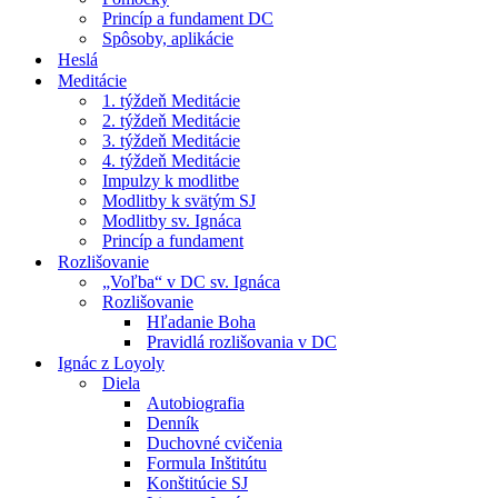
Princíp a fundament DC
Spôsoby, aplikácie
Heslá
Meditácie
1. týždeň Meditácie
2. týždeň Meditácie
3. týždeň Meditácie
4. týždeň Meditácie
Impulzy k modlitbe
Modlitby k svätým SJ
Modlitby sv. Ignáca
Princíp a fundament
Rozlišovanie
„Voľba“ v DC sv. Ignáca
Rozlišovanie
Hľadanie Boha
Pravidlá rozlišovania v DC
Ignác z Loyoly
Diela
Autobiografia
Denník
Duchovné cvičenia
Formula Inštitútu
Konštitúcie SJ